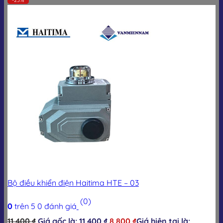
Bộ điều khiển điện Haitima HTE – 03
(0)
0
trên 5
0
đánh giá
11.400
₫
Giá gốc là: 11.400 ₫.
8.800
₫
Giá hiện tại là: