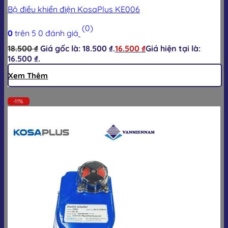
Bộ điều khiển điện KosaPlus KE006
(0)
0
trên 5
0
đánh giá
18.500
₫
Giá gốc là: 18.500 ₫.
16.500
₫
Giá hiện tại là:
16.500 ₫.
Xem Thêm
-11%