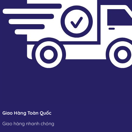
tâm (PLC, SCADA).
Về bản chất, bộ điều khiển bằng điện hoạt động như một
“bộ não cơ điện”, giúp chuyển đổi tín hiệu điều khiển thành
chuyển động quay (0–90° hoặc 0–180°) hoặc tuyến tính, từ
đó tác động lên trục van để mở, đóng hoặc giữ ở vị trí
trung gian. Tùy vào nhu cầu sử dụng, bộ truyền động điện
có thể hoạt động ở chế độ ON/OFF (đóng mở hoàn toàn)
hoặc tuyến tính (modulating) để điều chỉnh lưu lượng theo
tín hiệu analog 4–20mA hoặc 0–10V.
Trong thời đại công nghiệp 4.0, bộ điều khiển điện không
còn là tùy chọn mà là yếu tố bắt buộc nếu bạn muốn nâng
tầm dây chuyền tự động hóa.
Giao Hàng Toàn Quốc
Giao hàng nhanh chóng