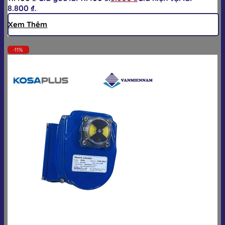
8.800 ₫.
Xem Thêm
-11%