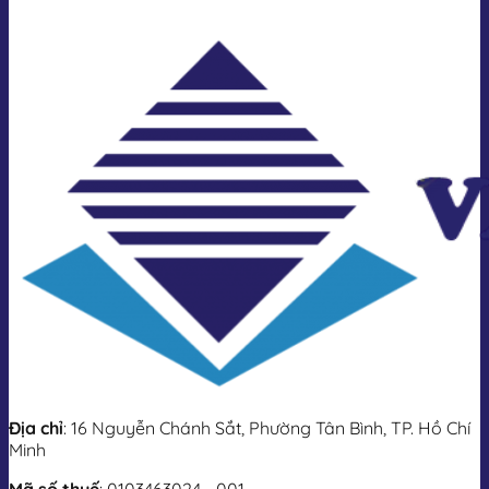
Với dạng ON/OFF, van chỉ có hai trạng thái: mở
hoàn toàn hoặc đóng hoàn toàn.
Với dạng tuyến tính, bộ điều khiển điều chỉnh góc
mở theo tín hiệu analog 4–20mA hoặc 0–10V, giúp
kiểm soát lưu lượng chính xác hơn.
Khi van đạt đến vị trí giới hạn, công tắc hành trình sẽ ngắt
điện để bảo vệ thiết bị. Trong trường hợp mất điện, có thể
sử dụng tay quay để vận hành thủ công.
Bộ điều khiển điện ứng dụng cho loại
van nào?
Bộ điều khiển động cơ điện được thiết kế để lắp đặt trực
tiếp lên nhiều loại van công nghiệp, nhằm tự động hóa quá
trình đóng/mở theo tín hiệu điện. Dưới đây là các ứng dụng
phổ biến theo từng loại van:
Địa chỉ
: 16 Nguyễn Chánh Sắt, Phường Tân Bình, TP. Hồ Chí
Van bướm điều khiển điện:
Ứng dụng nhiều trong
Minh
các hệ thống cấp nước, xử lý nước thải, HVAC và
PCCC. Nhờ mô-men xoắn vừa phải và góc quay 90
Mã số thuế
: 0103463024 - 001