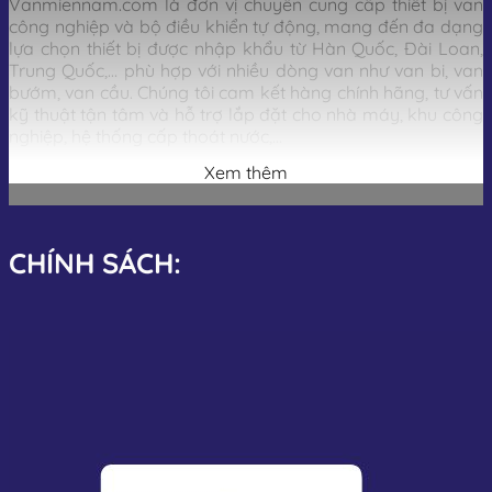
Vanmiennam.com là đơn vị chuyên cung cấp thiết bị van
công nghiệp và bộ điều khiển tự động, mang đến đa dạng
lựa chọn thiết bị được nhập khẩu từ Hàn Quốc, Đài Loan,
Trung Quốc,… phù hợp với nhiều dòng van như van bi, van
bướm, van cầu. Chúng tôi cam kết hàng chính hãng, tư vấn
kỹ thuật tận tâm và hỗ trợ lắp đặt cho nhà máy, khu công
nghiệp, hệ thống cấp thoát nước,…
Xem thêm
Vậy bộ điều khiển điện là gì? Có những dòng nào phổ
biến? Ưu điểm, nhược điểm và cách lựa chọn ra sao cho
phù hợp với từng loại van và môi trường sử dụng? Chi tiết
sẽ được trình bày trong nội dung sau.
CHÍNH SÁCH:
Bộ điều khiển điện là gì?
Bộ điều khiển điện
(Electric Actuator) là thiết bị truyền
động sử dụng nguồn điện (thường là 24V, 220V hoặc
380V) để điều khiển quá trình đóng/mở hoặc điều tiết hoạt
động của các loại van như van bi, van bướm, van cầu,…
Thay vì phải thao tác bằng tay, thiết bị này cho phép người
vận hành kiểm soát van một cách tự động, chính xác và từ
xa thông qua tín hiệu điện hoặc hệ thống điều khiển trung