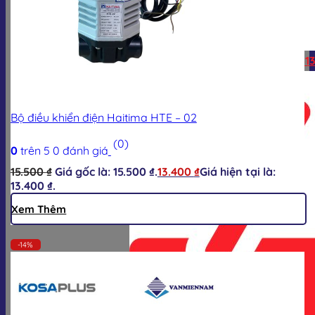
Hotline:
0928.613.555
Zalo:
0928.613
Bộ điều khiển điện Haitima HTE – 02
(0)
0
trên 5
0
đánh giá
15.500
₫
Giá gốc là: 15.500 ₫.
13.400
₫
Giá hiện tại là:
13.400 ₫.
Xem Thêm
-14%