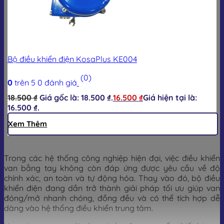
Bộ điều khiển điện KosaPlus KE004
(0)
0
trên 5
0
đánh giá
18.500
₫
Giá gốc là: 18.500 ₫.
16.500
₫
Giá hiện tại là:
16.500 ₫.
Xem Thêm
Trong các hệ thống công nghiệp hiện đại, việc điều khiển
van bằng tay không còn đáp ứng được yêu cầu về độ
chính xác, an toàn và tự động hóa. Thay vào đó, bộ điều
khiển điện đang dần trở thành giải pháp tối ưu giúp van
đóng/mở nhanh chóng, đồng đều và có thể tích hợp dễ
dàng vào hệ thống điều khiển trung tâm.