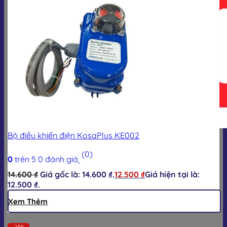
Giỏ hàng
Bộ điều khiển điện KosaPlus KE002
(0)
0
trên 5
0
đánh giá
14.600
₫
Giá gốc là: 14.600 ₫.
12.500
₫
Giá hiện tại là:
12.500 ₫.
Xem Thêm
-23%