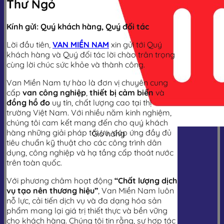
Thư Ngỏ
Kính gửi: Quý khách hàng, Quý đối tác
Lời đầu tiên,
VAN MIỀN NAM
xin gửi tới Quý
khách hàng và Quý đối tác lời chào trân trọng
cùng lời chúc sức khỏe và thành công.
Van Miền Nam tự hào là đơn vị chuyên cung
cấp
van công nghiệp
,
thiết bị cảm biến
và
đồng hồ đo
uy tín, chất lượng cao tại thị
trường Việt Nam. Với nhiều năm kinh nghiệm,
chúng tôi cam kết mang đến cho quý khách
hàng những giải pháp tối ưu, đáp ứng đầy đủ
Giỏ hàng
tiêu chuẩn kỹ thuật cho các công trình dân
dụng, công nghiệp và hạ tầng cấp thoát nước
trên toàn quốc.
Với phương châm hoạt động
“Chất lượng dịch
vụ tạo nên thương hiệu”
, Van Miền Nam luôn
nỗ lực, cải tiến dịch vụ và đa dạng hóa sản
phẩm mang lại giá trị thiết thực và bền vững
cho khách hàng. Chúng tôi tin rằng, sự hợp tác