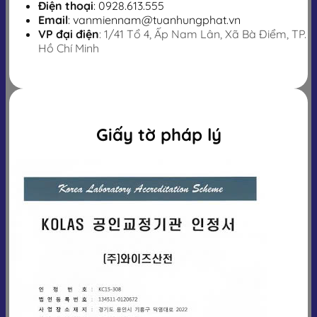
Điện thoại
: 0928.613.555
Email
: vanmiennam@tuanhungphat.vn
VP đại điện
: 1/41 Tổ 4, Ấp Nam Lân, Xã Bà Điểm, TP.
Hồ Chí Minh
Giấy tờ pháp lý