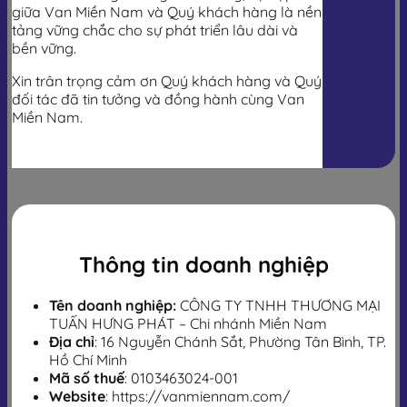
giữa Van Miền Nam và Quý khách hàng là nền
tảng vững chắc cho sự phát triển lâu dài và
bền vững.
Xin trân trọng cảm ơn Quý khách hàng và Quý
đối tác đã tin tưởng và đồng hành cùng Van
Miền Nam.
Thông tin doanh nghiệp
Tên doanh nghiệp:
CÔNG TY TNHH THƯƠNG MẠI
TUẤN HƯNG PHÁT – Chi nhánh Miền Nam
Địa chỉ
: 16 Nguyễn Chánh Sắt, Phường Tân Bình, TP.
Hồ Chí Minh
Mã số thuế
: 0103463024-001
Website
: https://vanmiennam.com/