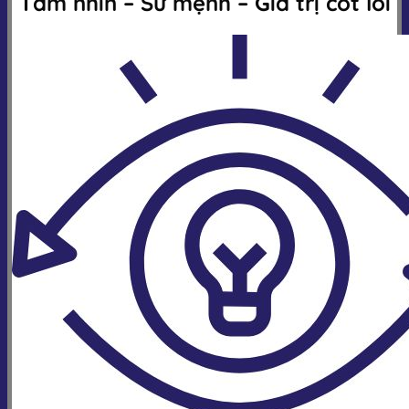
Tầm nhìn – Sứ mệnh – Giá trị cốt lõi