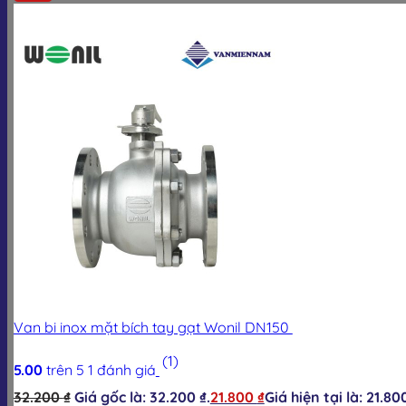
Van bi inox mặt bích tay gạt Wonil DN150
(1)
5.00
trên 5
1
đánh giá
32.200
₫
Giá gốc là: 32.200 ₫.
21.800
₫
Giá hiện tại là: 21.800