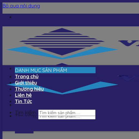
Bỏ qua nội dung
DANH MỤC SẢN PHẨM
Trang chủ
Giới thiệu
Thương hiệu
Liên hệ
Tin Tức
Tìm kiếm:
Tìm kiếm: