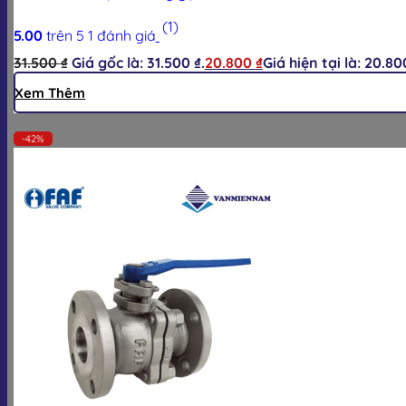
(1)
5.00
trên 5
1
đánh giá
31.500
₫
Giá gốc là: 31.500 ₫.
20.800
₫
Giá hiện tại là: 20.80
Xem Thêm
-42%