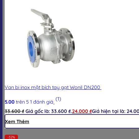
Van bi inox mặt bích tay gạt Wonil DN200
(1)
5.00
trên 5
1
đánh giá
33.600
₫
Giá gốc là: 33.600 ₫.
24.000
₫
Giá hiện tại là: 24.0
Giỏ hàng
Xem Thêm
-32%