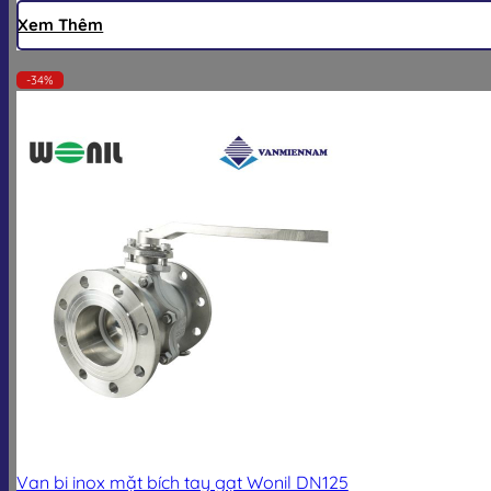
Xem Thêm
-34%
Van bi inox mặt bích tay gạt Wonil DN125