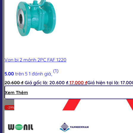
Hotline:
0928.613.555
Zalo:
0928.613.555
Van bi 2 mảnh 2PC FAF 1220
(1)
5.00
trên 5
1
đánh giá
20.600
₫
Giá gốc là: 20.600 ₫.
17.000
₫
Giá hiện tại là: 17.00
Xem Thêm
-29%