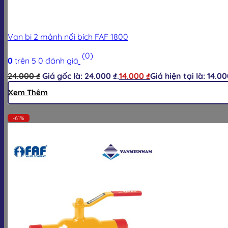
Van bi 2 mảnh nối bích FAF 1800
(0)
0
trên 5
0
đánh giá
24.000
₫
Giá gốc là: 24.000 ₫.
14.000
₫
Giá hiện tại là: 14.00
Xem Thêm
-61%