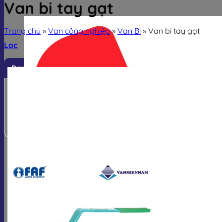
Van bi tay gạt
Trang chủ
»
Van công nghiệp
»
Van Bi
»
Van bi tay gạt
Lọc
Danh mục sản phẩm
Van công nghiệp
Van điều khiển
Thiết bị đo
Phụ kiện van
-17%