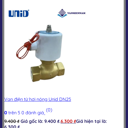
Van điện từ hơi nóng Unid DN25
(0)
0
trên 5
0
đánh giá
9.400
₫
Giá gốc là: 9.400 ₫.
6.300
₫
Giá hiện tại là:
6.300 ₫.