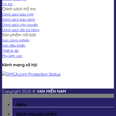
Tin tức
Chính sách Hỗ trợ
Chính sách bảo mật
Chính sách bảo hành
Chính sách vận chuyển
Chính sách đổi trả hàng
Sản phẩm nổi bật
Van công nghiệp
Van điều khiển
Thiết bị đo
Phụ kiện van
Kênh mạng xã hội
Copyright 2026 ©
VAN MIỀN NAM
Menu
Danh mục sản phẩm