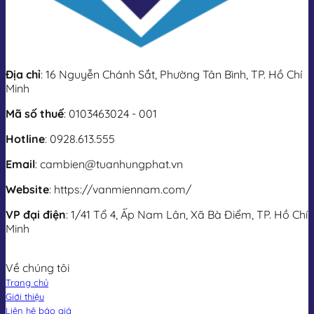
Địa chỉ
: 16 Nguyễn Chánh Sắt, Phường Tân Bình, TP. Hồ Chí
Minh
Mã số thuế
: 0103463024 - 001
Hotline
: 0928.613.555
Email
: cambien@tuanhungphat.vn
Website
: https://vanmiennam.com/
VP đại điện
: 1/41 Tổ 4, Ấp Nam Lân, Xã Bà Điểm, TP. Hồ Chí
Minh
Về chúng tôi
Trang chủ
Giới thiệu
Liên hệ báo giá