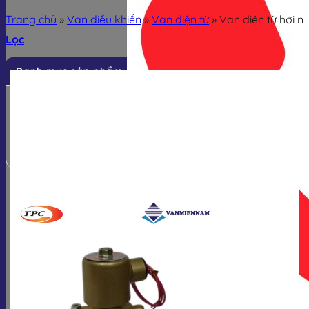
Trang chủ
»
Van điều khiển
»
Van điện từ
»
Van điện từ hơi n
Lọc
Danh mục sản phẩm
Van công nghiệp
Van điều khiển
Thiết bị đo
Phụ kiện van
-36%