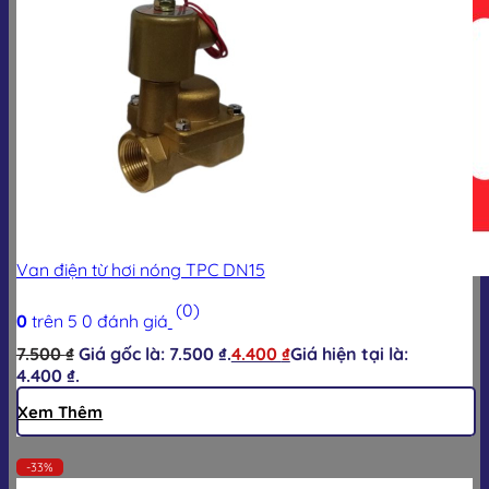
Van điện từ hơi nóng TPC DN15
Giỏ hàng
(0)
0
trên 5
0
đánh giá
7.500
₫
Giá gốc là: 7.500 ₫.
4.400
₫
Giá hiện tại là:
4.400 ₫.
Xem Thêm
-33%