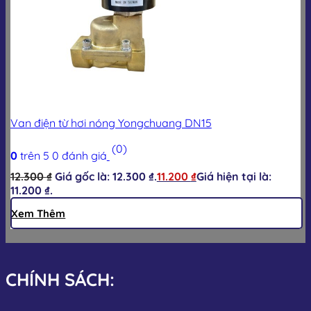
Van điện từ hơi nóng Yongchuang DN15
(0)
0
trên 5
0
đánh giá
12.300
₫
Giá gốc là: 12.300 ₫.
11.200
₫
Giá hiện tại là:
11.200 ₫.
Xem Thêm
CHÍNH SÁCH: