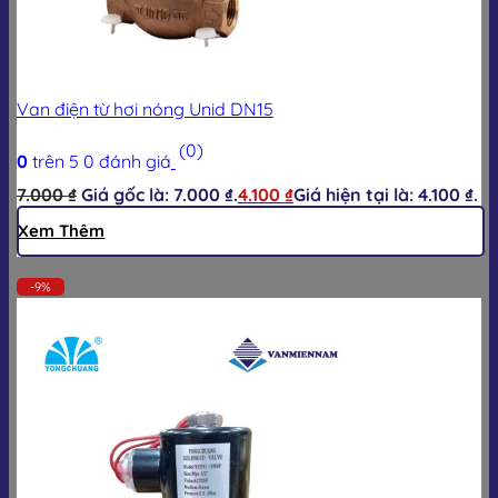
Van điện từ hơi nóng Unid DN15
(0)
0
trên 5
0
đánh giá
7.000
₫
Giá gốc là: 7.000 ₫.
4.100
₫
Giá hiện tại là: 4.100 ₫.
Xem Thêm
-9%