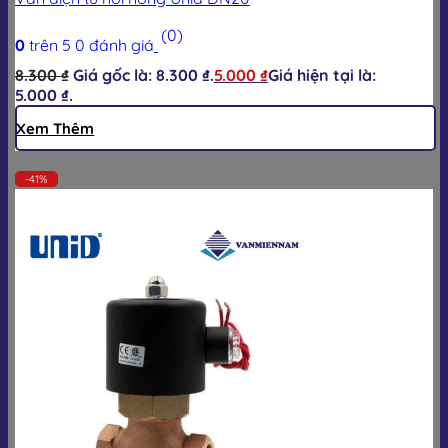
(0)
0
trên 5
0
đánh giá
8.300
₫
Giá gốc là: 8.300 ₫.
5.000
₫
Giá hiện tại là:
5.000 ₫.
Xem Thêm
-41%