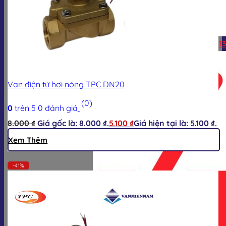
Hotline:
0928.613.555
Zalo:
0928.613
Van điện từ hơi nóng TPC DN20
(0)
0
trên 5
0
đánh giá
8.000
₫
Giá gốc là: 8.000 ₫.
5.100
₫
Giá hiện tại là: 5.100 ₫.
Xem Thêm
-41%