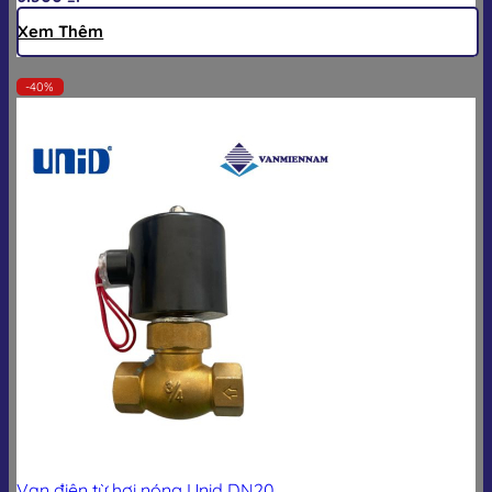
Xem Thêm
-40%
Van điện từ hơi nóng Unid DN20