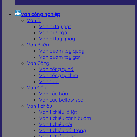
Van công nghiệp
Van Bi
Van bi tay gạt
Van bi 3 ngã
Van bi tay quay
Van Bướm
Van bướm tay quay
Van bướm tay gạt
Van Cổng
Van cổng ty nổi
Van cổng ty chìm
Van dao
Van Cầu
Van cầu bầu
Van cầu bellow seal
Van 1 chiều
Van 1 chiều lá lật
Van 1 chiều cánh bướm
Van 1 chiều cối
Van 1 chiều đối trọng
Van 1 chiều lò xo