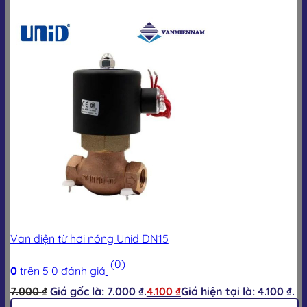
Van điện từ hơi nóng Unid DN15
(0)
0
trên 5
0
đánh giá
7.000
₫
Giá gốc là: 7.000 ₫.
4.100
₫
Giá hiện tại là: 4.100 ₫.