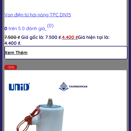
Van điện từ hơi nóng TPC DN15
(0)
0
trên 5
0
đánh giá
7.500
₫
Giá gốc là: 7.500 ₫.
4.400
₫
Giá hiện tại là:
4.400 ₫.
Xem Thêm
-33%