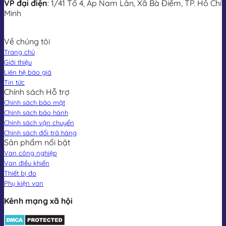
VP đại điện
: 1/41 Tổ 4, Ấp Nam Lân, Xã Bà Điểm, TP. Hồ Chí
Minh
Về chúng tôi
Trang chủ
Giới thiệu
Liên hệ báo giá
Tin tức
Chính sách Hỗ trợ
Chính sách bảo mật
Chính sách bảo hành
Chính sách vận chuyển
Chính sách đổi trả hàng
Sản phẩm nổi bật
Van công nghiệp
Van điều khiển
Thiết bị đo
Phụ kiện van
Kênh mạng xã hội