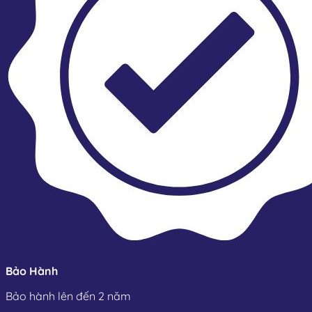
Cấu tạo và nguyên lý hoạt động của
van điện từ
Van điện từ có cấu tạo đơn giản, nhiều mẫu mã kiểu dáng
khác nhau phù hợp với từng hệ thống sử dụng. Tuy nhiên
nhìn chung loại van này được cấu thành từ những bộ phận
sau:
Thân van:
Đây là bộ phận giúp chứa đựng và bảo
vệ các động cơ bên trong, đồng thời là nơi cho
dòng lưu chất đi qua nên yêu cầu làm từ vật liệu có
Bảo Hành
khả năng chịu được áp lực, nhiệt độ cao, chống
được hóa chất ăn mòn như vật liệu inox, gang,
Bảo hành lên đến 2 năm
đồng…