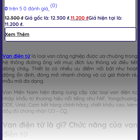
(0)
0
trên 5
0
đánh giá
12.300
₫
Giá gốc là: 12.300 ₫.
11.200
₫
Giá hiện tại là:
11.200 ₫.
Xem Thêm
Van điện từ
là loại van công nghiệp được ưa chuộng trong
hệ thống đường ống với mục đích lưu thông và điều tiết
dòng chảy. Thiết bị có nhiều ưu điểm nổi bật như hoạt
động ổn định, đóng mở nhanh chóng và có giá thành rẻ,
mẫu mã đa dạng.
Van Miền Nam hiện đang cung cấp các loại van điện từ,
nhập khẩu từ thương hiệu nổi tiếng như FAF, Yongchuang,
ODE, Unid…Cam kết hàng chính hãng, chiết khấu cao, kèm
đầy đủ chứng nhận CO – CQ.
Van điện từ là gì? Chức năng của van
điện từ