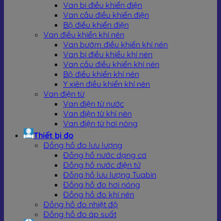
Van bi điều khiển điện
Van cầu điều khiển điện
Bộ điều khiển điện
Van điều khiển khí nén
Van bướm điều khiển khí nén
Van bi điều khiểu khí nén
Van cầu điều khiển khí nén
Bộ điều khiển khí nén
Y xiên điều khiển khí nén
Van điện từ
Van điện từ nước
Van điện từ khí nén
Van điện từ hơi nóng
Thiết bị đo
Đồng hồ đo lưu lượng
Phân loại theo môi trường sử dụng
Đồng hồ nước dạng cơ
Đồng hồ nước điện tử
Van điện từ nước:
Van điện từ nước là thiết bị
Đồng hồ lưu lượng Tuabin
chuyên dùng để kiểm soát dòng chảy nước trong
Đồng hồ đo hơi nóng
các hệ thống tự động, hoạt động nhờ nguồn điện
Đồng hồ đo khí nén
12V, 24V, 110V hoặc 220V với hai chế độ thường
Đồng hồ đo nhiệt độ
đóng và thường mở. Loại van này thường dùng
Đồng hồ đo áp suất
cho các hệ thống tưới tiêu tự động, cấp nước sinh