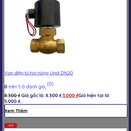
Van điện từ hơi nóng Unid DN20
(0)
0
trên 5
0
đánh giá
8.300
₫
Giá gốc là: 8.300 ₫.
5.000
₫
Giá hiện tại là:
5.000 ₫.
Xem Thêm
-41%