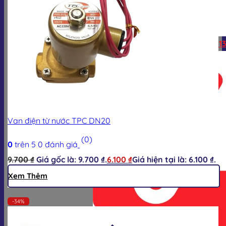
Hotline:
0928.613.555
Zalo:
0928.613
Van điện từ nước TPC DN20
(0)
0
trên 5
0
đánh giá
9.700
₫
Giá gốc là: 9.700 ₫.
6.100
₫
Giá hiện tại là: 6.100 ₫.
Xem Thêm
-34%