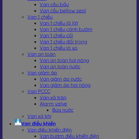
Van điện từ gang:
Dòng van này chuyên sử dụng
Van cầu bầu
cho hệ thống cấp thoát nước, thủy điện, xăng dầu
Van cầu bellow seal
nhờ vào thân van làm từ gang đúc, gang dẻo có
Van 1 chiều
độ bền bỉ cao, chịu được áp lực tốt và vận hành ổn
Van 1 chiều lá lật
định trong môi trường khắc nghiệt, có áp lực lớn.
Van 1 chiều cánh bướm
Van 1 chiều cối
Van 1 chiều đối trọng
Van 1 chiều lò xo
Van an toàn
Van an toàn hơi nóng
Van an toàn nước
Van giảm áp
Van giảm áp nước
Van giảm áp hơi nóng
Van PCCC
Van xả tràn
Alarm valve
Búa nước
Van xả khí
Van điều khiển
Van điều khiển điện
Van bướm điều khiển điện