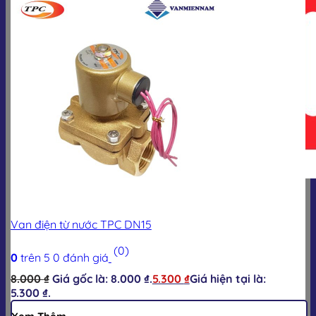
Giỏ hàng
Van điện từ nước TPC DN15
(0)
0
trên 5
0
đánh giá
8.000
₫
Giá gốc là: 8.000 ₫.
5.300
₫
Giá hiện tại là:
5.300 ₫.