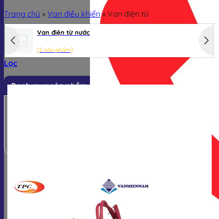
Trang chủ
»
Van điều khiển
»
Van điện từ
Van điện từ nước
(2 sản phẩm)
Lọc
Danh mục sản phẩm
Van công nghiệp
Van điều khiển
Thiết bị đo
Phụ kiện van
-37%