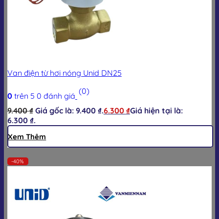
Van điện từ hơi nóng Unid DN25
(0)
0
trên 5
0
đánh giá
9.400
₫
Giá gốc là: 9.400 ₫.
6.300
₫
Giá hiện tại là:
6.300 ₫.
Xem Thêm
-40%