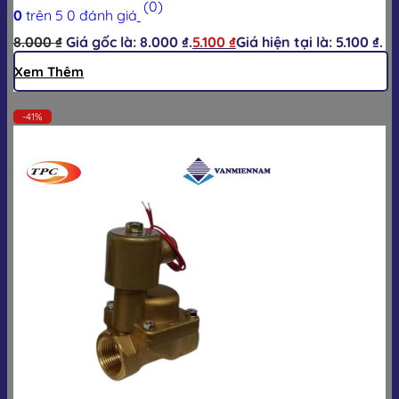
(0)
0
trên 5
0
đánh giá
8.000
₫
Giá gốc là: 8.000 ₫.
5.100
₫
Giá hiện tại là: 5.100 ₫.
Xem Thêm
-41%