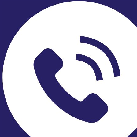
Lò xo:
Giúp tạo ra lực đàn hồi để đẩy trục van về vị
trí ban đầu khi ngừng cấp điện.
Cuộn coil điện:
Được làm từ dây đồng giúp tạo ra
từ trường để điều khiển van hoạt động ổn định khi
nhận được tín hiệu điện áp từ 24V, 220V, 380V.
Piston
: Là bộ phận chuyển động chính bên trong
van, thường được làm bằng inox, có hình dạng trụ
dài. Khi có từ trường, piston sẽ bị hút lên, tạo thành
đường thẳng cho phép dòng chảy đi qua. Khi mất
điện, piston trở lại vị trí ban đầu nhờ lực đàn hồi của
lò xo, đóng kín đường dẫn và ngăn không cho lưu
chất đi qua.
Màng ngăn:
Được chế tạo từ các vật liệu như cao
su EPDM, PTFE… có khả năng chịu ăn mòn và nhiệt
độ cao giúp ngăn cách giữa phần điện và phần
tiếp xúc với chất lỏng, đảm bảo độ kín của hệ
thống, tránh hiện tượng rò rỉ hoặc thất thoát lưu
chất.