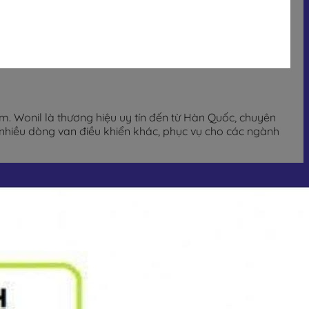
m. Wonil là thương hiệu uy tín đến từ Hàn Quốc, chuyên
 nhiều dòng van điều khiển khác, phục vụ cho các ngành