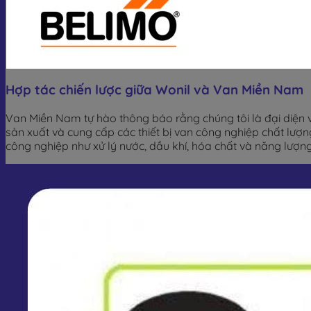
Hợp tác chiến lược giữa Wonil và Van Miền Nam
Van Miền Nam tự hào thông báo rằng chúng tôi là đại diện v
sản xuất và cung cấp các thiết bị van công nghiệp chất lượ
công nghiệp như xử lý nước, dầu khí, hóa chất và năng lượng