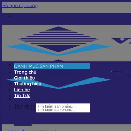
Bỏ qua nội dung
DANH MỤC SẢN PHẨM
Trang chủ
Giới thiệu
Thương hiệu
Liên hệ
Tin Tức
Tìm kiếm:
Tìm kiếm: