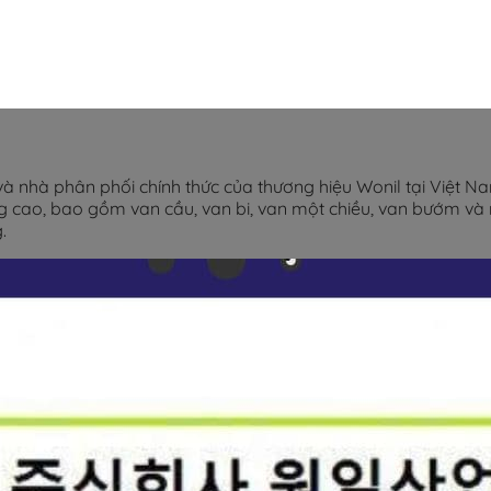
à nhà phân phối chính thức của thương hiệu Wonil tại Việt Na
ng cao, bao gồm van cầu, van bi, van một chiều, van bướm và
.