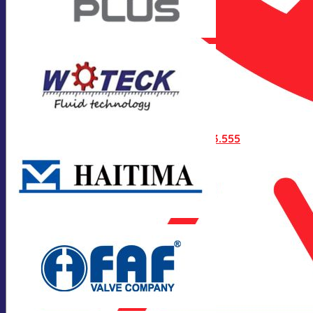
Hotline:
0928.613.555
Zalo:
0928.613.555