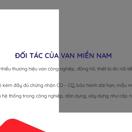
ĐỐI TÁC CỦA VAN MIỀN NAM
iều thương hiệu van công nghiệp, đồng hồ, thiết bị đo nổi tiế
ó kèm đầy đủ chứng nhận CO – CQ, bảo hành dài hạn, mẫu mã
hệ thống trong công nghiệp, dân dụng, xây dựng như cấp nước