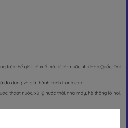
ng trên thế giới, có xuất xứ từ các nước như Hàn Quốc, Đài
 đa dạng và giá thành cạnh tranh cao.
, thoát nước, xử lý nước thải, nhà máy, hệ thống lò hơi,