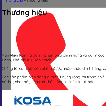
Trang chủ
»
Thương hiệu
Thương hiệu
Van Miền Nam là đơn vị phân phối chính hãng và uy tín của nh
Loan, Thổ Nhĩ Kỳ, Đan Mạch…
Chúng tôi cam kết sản phẩm được nhập khẩu chính hãng, c
Các sản phẩm hiện đang được sử dụng rộng rãi trong nhiều 
nồi hơi, nhà máy sản xuất, hệ thống khí nén, khai thác…