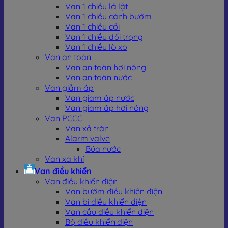
lệch do biến động áp suất và nhiệt độ, đảm bảo số
Van 1 chiều lá lật
liệu luôn đáng tin cậy.
Van 1 chiều cánh bướm
Vận hành ổn định:
Hoạt động bền bỉ trong môi
Van 1 chiều cối
trường nhiệt độ, áp suất cao mà không bị rung lắc
Van 1 chiều đối trọng
ảnh hưởng.
Van 1 chiều lò xo
Đa ứng dụng:
Thích hợp cho nhiều hệ thống hơi
Van an toàn
trong nhà máy nhiệt điện, dệt nhuộm, thực phẩm,
Van an toàn hơi nóng
hóa chất…
Van an toàn nước
Chi phí tối ưu:
Ít phải bảo trì, tuổi thọ dài, giúp tiết
Van giảm áp
kiệm đáng kể chi phí vận hành.
Van giảm áp nước
Van giảm áp hơi nóng
Van PCCC
Van xả tràn
Alarm valve
Búa nước
Van xả khí
Van điều khiển
Van điều khiển điện
Van bướm điều khiển điện
Van bi điều khiển điện
Van cầu điều khiển điện
Bộ điều khiển điện