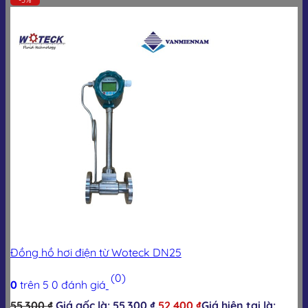
Đồng hồ hơi điện từ Woteck DN25
(0)
0
trên 5
0
đánh giá
55.300
₫
Giá gốc là: 55.300 ₫.
52.400
₫
Giá hiện tại là: