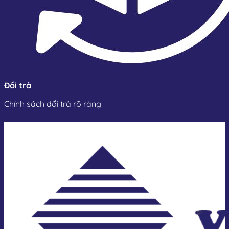
Đổi trả
Chính sách đổi trả rõ ràng
Nguyên lý hoạt động của đồng hồ đo
hơi nóng dạng xoáy
Đồng hồ hoạt động dựa trên nguyên lý tạo xoáy Karman,
nghe có vẻ phức tạp, nhưng thực tế khá dễ hiểu: