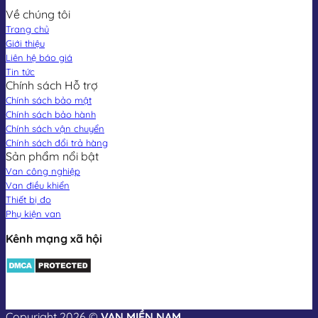
Về chúng tôi
Trang chủ
Giới thiệu
Liên hệ báo giá
Tin tức
Chính sách Hỗ trợ
Chính sách bảo mật
Chính sách bảo hành
Chính sách vận chuyển
Chính sách đổi trả hàng
Sản phẩm nổi bật
Van công nghiệp
Van điều khiển
Thiết bị đo
Phụ kiện van
Kênh mạng xã hội
Copyright 2026 ©
VAN MIỀN NAM