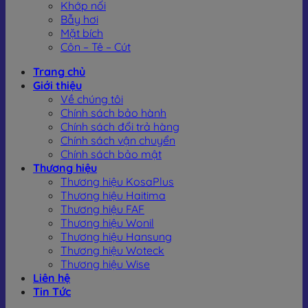
Khớp nối
Đồng hồ đo hơi nóng, đặc biệt là dạng xoáy, được xem là
Bẫy hơi
“trợ thủ kỹ thuật” không thể thiếu trong nhiều lĩnh vực công
Mặt bích
nghiệp. Nhờ khả năng đo chính xác lưu lượng hơi bão hòa,
Côn – Tê – Cút
hơi quá nhiệt và cả một số loại khí nén, thiết bị này được
ứng dụng rộng rãi như sau:
Trang chủ
Giới thiệu
Nhà máy nhiệt điện:
Giám sát lưu lượng hơi cấp
Về chúng tôi
cho tua-bin, giúp tối ưu hiệu suất phát điện và kiểm
Chính sách bảo hành
soát an toàn.
Chính sách đổi trả hàng
Ngành dệt nhuộm – may mặc:
Đo lường hơi nóng
Chính sách vận chuyển
cung cấp cho nồi hơi, lò sấy, đảm bảo ổn định chất
Chính sách bảo mật
lượng sản phẩm.
Thương hiệu
Thực phẩm & đồ uống:
Kiểm soát lượng hơi trong
Thương hiệu KosaPlus
các quy trình hấp, sấy, tiệt trùng, giúp tiết kiệm
Thương hiệu Haitima
năng lượng và duy trì vệ sinh an toàn.
Thương hiệu FAF
Ngành hóa chất – dược phẩm:
Theo dõi chính xác
Thương hiệu Wonil
hơi quá nhiệt trong các quy trình phản ứng, chưng
Thương hiệu Hansung
cất, đảm bảo đồng bộ và an toàn.
Thương hiệu Woteck
Hệ thống HVAC & cấp nhiệt:
Quản lý hơi nóng
Thương hiệu Wise
trong các tòa nhà, khu công nghiệp, giúp tiết kiệm
Liên hệ
nhiên liệu và giảm chi phí vận hành.
Tin Tức