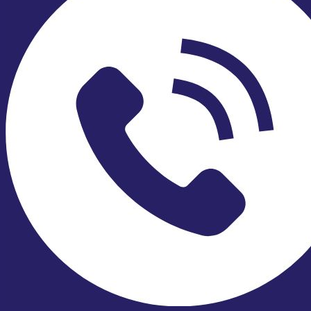
phù hợp nhiều tiêu chuẩn đường ống (JIS, DIN,
ANSI).
Thanh chắn tạo xoáy:
Là chi tiết đặt cố định bên trong thân, có dạng khối
chữ nhật hoặc hình thang.
Khi dòng hơi nóng đi qua, thanh này sẽ tạo ra các
dải xoáy Karman phía sau, tỷ lệ thuận với vận tốc
dòng chảy.
Cảm biến thu tín hiệu:
Thường là cảm biến áp điện.
Có nhiệm vụ phát hiện dao động áp lực do xoáy
Karman gây ra và chuyển thành tín hiệu điện.
Bộ xử lý tín hiệu:
Xử lý, khuếch đại dữ liệu đo từ bộ cảm biến.
Tính toán vận tốc và lưu lượng hơi nóng.
Xuất ra tín hiệu tiêu chuẩn 4–20mA, xung, Modbus
RS485 phục vụ hệ thống SCADA, DCS.