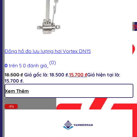
Hotline:
0928.613.555
Zalo:
0928.613
Đồng hồ đo lưu lượng hơi Vortex DN15
(0)
0
trên 5
0
đánh giá
18.500
₫
Giá gốc là: 18.500 ₫.
15.700
₫
Giá hiện tại là:
15.700 ₫.
Xem Thêm
-8%