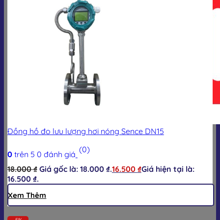
Giỏ hàng
Đồng hồ đo lưu lượng hơi nóng Sence DN15
(0)
0
trên 5
0
đánh giá
18.000
₫
Giá gốc là: 18.000 ₫.
16.500
₫
Giá hiện tại là:
16.500 ₫.
Xem Thêm
-5%