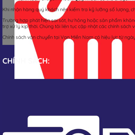
Khi nhận hàng quý khách nên kiểm tra kỹ lưỡng số lượng, ch
Trường hợp phát hiện sai sót, hư hỏng hoặc sản phẩm khô
trợ xử lý kịp thời. Chúng tôi liên tục cập nhật các chính 
Chính sách vận chuyển tại Van Miền Nam có hiệu lực từ ngà
CHÍNH SÁCH:
Giỏ hàng