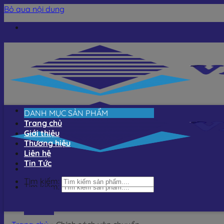
Bỏ qua nội dung
DANH MỤC SẢN PHẨM
Trang chủ
Giới thiệu
Thương hiệu
Liên hệ
Tin Tức
Tìm kiếm:
Tìm kiếm: