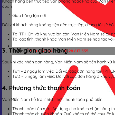
Khách hàng đến trực tiếp văn phòng hoặc kho của Van Miền 
quan.
Giao hàng tận nơi
Đối với khách hàng không tiện đến trực tiếp, chúng tôi sẽ hỗ 
Tại TP.HCM và khu vực lân cận: Van Miền Nam sẽ cử nhâ
Tại các tỉnh, thành khác: Van Miền Nam sẽ hợp tác với
3. Thời gian giao hàng
Hotline:
0928.613.555
Zalo:
0928.613.555
Sau khi xác nhận đơn hàng, Van Miền Nam sẽ tiến hành xử lý
Từ 1 – 2 ngày làm việc: Đối với các đơn hàng tại TP.HC
Từ 3 – 5 ngày làm việc: Đối với các đơn hàng ở khu vực
4. Phương thức thanh toán
Van Miền Nam hỗ trợ 2 hình thức thanh toán phổ biến:
Thanh toán tiền mặt: Áp dụng cho khách nhận hàng trự
Thanh toán chuyển khoản: Quý khách có thể chuyển kho