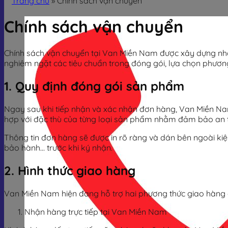
Trang chủ
»
Chính sách vận chuyển
Chính sách vận chuyển
Chính sách vận chuyển tại Van Miền Nam được xây dựng nhằ
nghiêm ngặt các tiêu chuẩn trong đóng gói, lựa chọn phươn
1. Quy định đóng gói sản phẩm
Ngay sau khi tiếp nhận và xác nhận đơn hàng, Van Miền Nam
hợp với đặc thù của từng loại sản phẩm nhằm đảm bảo an t
Thông tin đơn hàng sẽ được in rõ ràng và dán bên ngoài kiệ
bảo hành… trước khi ký nhận.
2. Hình thức giao hàng
Van Miền Nam hiện đang hỗ trợ hai phương thức giao hàng 
Nhận hàng trực tiếp tại Van Miền Nam