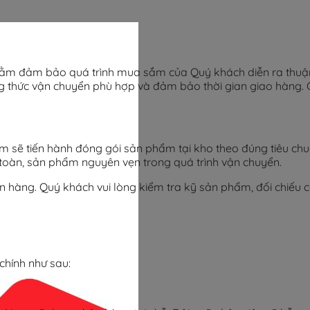
m đảm bảo quá trình mua sắm của Quý khách diễn ra thuận t
g thức vận chuyển phù hợp và đảm bảo thời gian giao hàng. C
 sẽ tiến hành đóng gói sản phẩm tại kho theo đúng tiêu chuẩ
oàn, sản phẩm nguyên vẹn trong quá trình vận chuyển.
n hàng. Quý khách vui lòng kiểm tra kỹ sản phẩm, đối chiếu c
chính như sau: