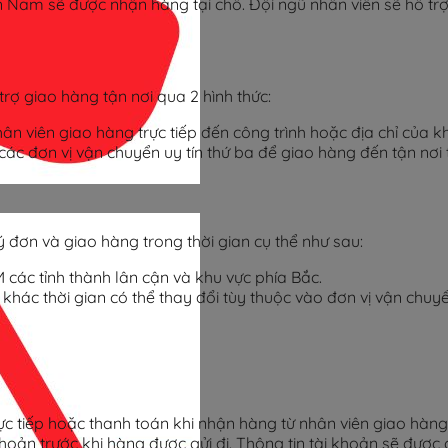
Nam sẽ được nhận hàng tại chỗ. Đội ngũ nhân viên sẽ hỗ trợ
trợ giao hàng tận nơi qua 2 hình thức:
n viên giao hàng trực tiếp đến công trình hoặc địa chỉ của k
 các đơn vị vận chuyển uy tín thứ ba để giao hàng đến tận nơ
 đơn và giao hàng trong thời gian cụ thể như sau:
M các tỉnh thành lân cận và khu vực phía Bắc.
 khác thời gian có thể thay đổi tùy thuộc vào đơn vị vận chuyể
c tiếp hoặc thanh toán khi nhận hàng từ nhân viên giao hàng
ản trước khi hàng được gửi đi. Thông tin tài khoản sẽ được 