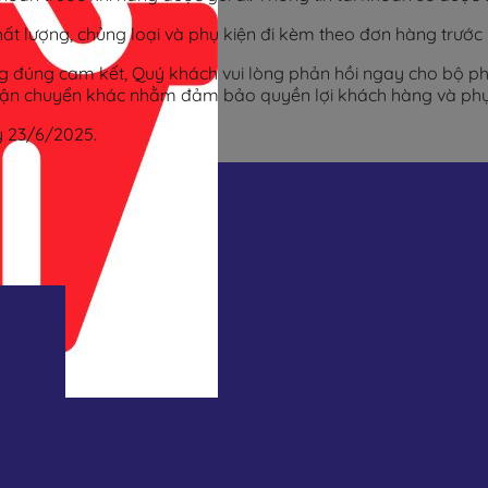
ất lượng, chủng loại và phụ kiện đi kèm theo đơn hàng trước 
ng đúng cam kết, Quý khách vui lòng phản hồi ngay cho bộ
sách vận chuyển khác nhằm đảm bảo quyền lợi khách hàng và ph
y 23/6/2025.