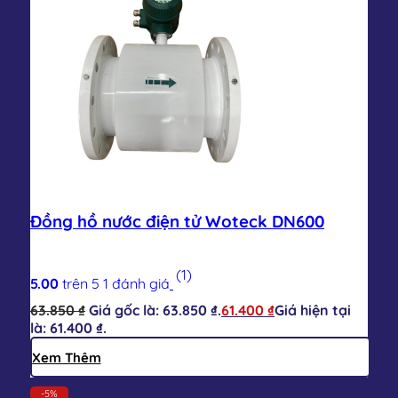
Đồng hồ nước điện tử Woteck DN600
(1)
5.00
trên 5
1
đánh giá
63.850
₫
Giá gốc là: 63.850 ₫.
61.400
₫
Giá hiện tại
là: 61.400 ₫.
Xem Thêm
-5%