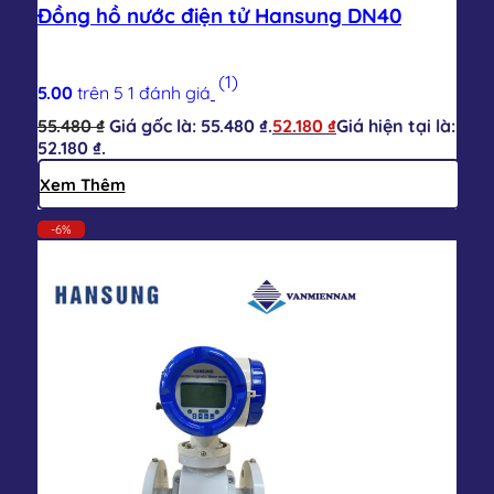
Đồng hồ nước điện tử Hansung DN40
(1)
5.00
trên 5
1
đánh giá
55.480
₫
Giá gốc là: 55.480 ₫.
52.180
₫
Giá hiện tại là:
52.180 ₫.
Xem Thêm
-6%