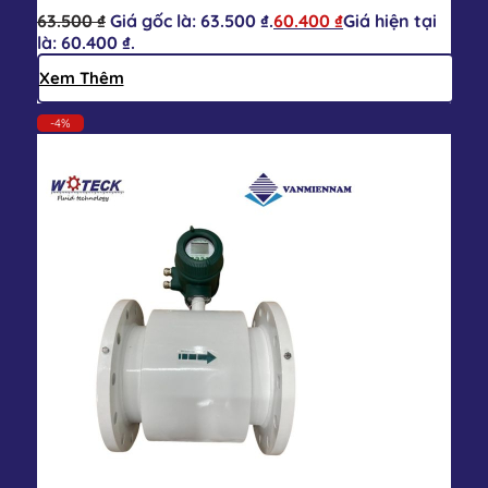
63.500
₫
Giá gốc là: 63.500 ₫.
60.400
₫
Giá hiện tại
là: 60.400 ₫.
Xem Thêm
-4%