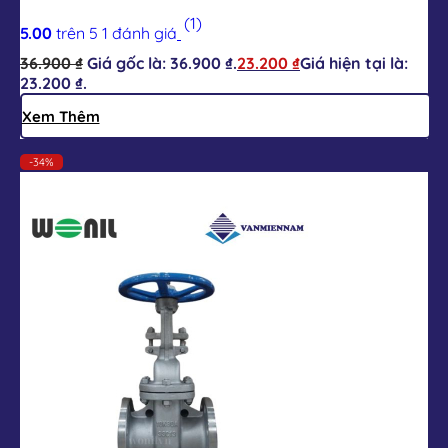
(1)
5.00
trên 5
1
đánh giá
36.900
₫
Giá gốc là: 36.900 ₫.
23.200
₫
Giá hiện tại là:
23.200 ₫.
Xem Thêm
-34%