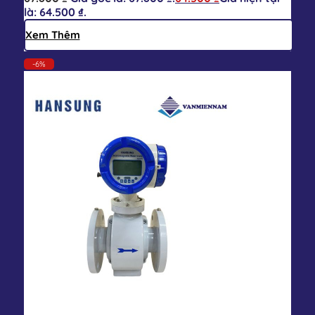
là: 64.500 ₫.
Xem Thêm
-6%