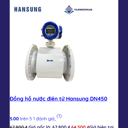
Đồng hồ nước điện tử Hansung DN450
(1)
5.00
trên 5
1
đánh giá
67.800
₫
Giá gốc là: 67.800 ₫.
64.500
₫
Giá hiện tại