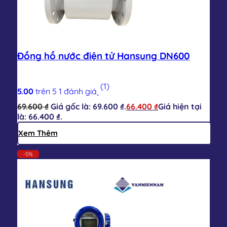
Đồng hồ nước điện tử Hansung DN600
(1)
5.00
trên 5
1
đánh giá
69.600
₫
Giá gốc là: 69.600 ₫.
66.400
₫
Giá hiện tại
là: 66.400 ₫.
Xem Thêm
-5%