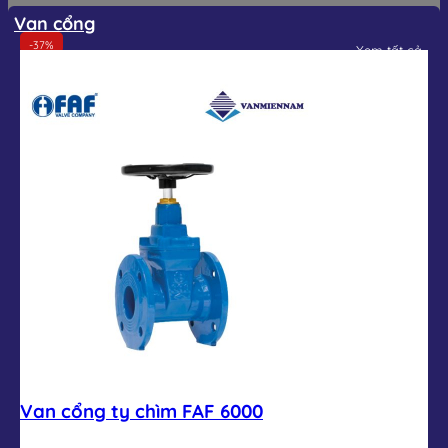
Van cổng
-37%
Xem tất cả
Van cổng ty chìm FAF 6000