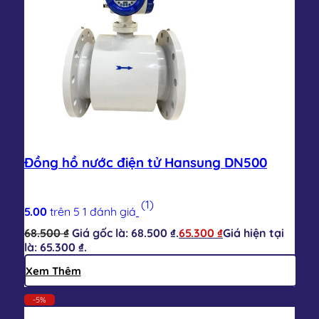
Đồng hồ nước điện tử Hansung DN500
(1)
5.00
trên 5
1
đánh giá
68.500
₫
Giá gốc là: 68.500 ₫.
65.300
₫
Giá hiện tại
là: 65.300 ₫.
Xem Thêm
-5%