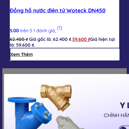
Đồng hồ nước điện tử Woteck DN450
(1)
5.00
trên 5
1
đánh giá
62.400
₫
Giá gốc là: 62.400 ₫.
59.600
₫
Giá hiện tại
là: 59.600 ₫.
Xem Thêm