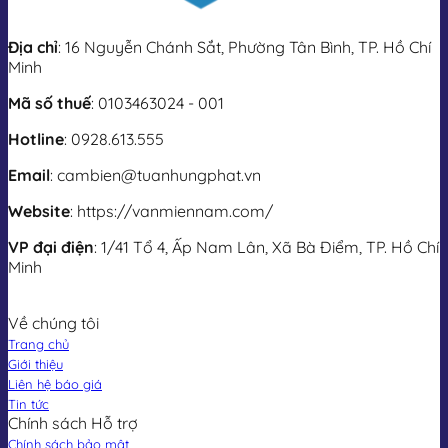
Địa chỉ
: 16 Nguyễn Chánh Sắt, Phường Tân Bình, TP. Hồ Chí
Minh
Mã số thuế
: 0103463024 - 001
Hotline
: 0928.613.555
Email
: cambien@tuanhungphat.vn
Website
: https://vanmiennam.com/
VP đại điện
: 1/41 Tổ 4, Ấp Nam Lân, Xã Bà Điểm, TP. Hồ Chí
Minh
Về chúng tôi
Trang chủ
Giới thiệu
Liên hệ báo giá
Tin tức
Chính sách Hỗ trợ
Chính sách bảo mật