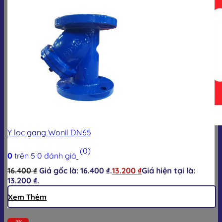
Giỏ hàng
Y lọc gang Wonil DN65
(0)
0
trên 5
0
đánh giá
16.400
₫
Giá gốc là: 16.400 ₫.
13.200
₫
Giá hiện tại là:
13.200 ₫.
Xem Thêm
-8%