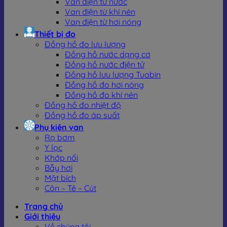
Van điện từ nước
Van điện từ khí nén
Van điện từ hơi nóng
Thiết bị đo
Đồng hồ đo lưu lượng
Đồng hồ nước dạng cơ
Đồng hồ nước điện tử
Đồng hồ lưu lượng Tuabin
Đồng hồ đo hơi nóng
Đồng hồ đo khí nén
Đồng hồ đo nhiệt độ
Đồng hồ đo áp suất
Phụ kiện van
Rọ bơm
Y lọc
Khớp nối
Bẫy hơi
Mặt bích
Côn – Tê – Cút
Trang chủ
Giới thiệu
Về chúng tôi