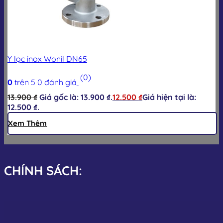
Y lọc inox Wonil DN65
(0)
0
trên 5
0
đánh giá
13.900
₫
Giá gốc là: 13.900 ₫.
12.500
₫
Giá hiện tại là:
12.500 ₫.
Xem Thêm
CHÍNH SÁCH: