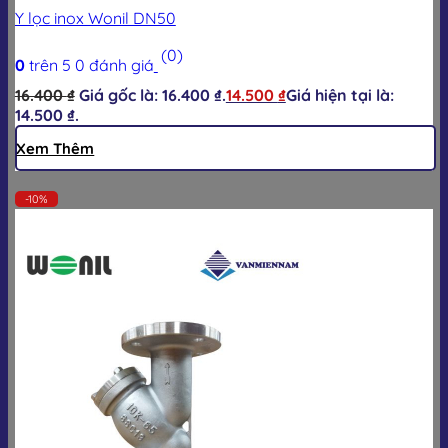
Y lọc inox Wonil DN50
(0)
0
trên 5
0
đánh giá
16.400
₫
Giá gốc là: 16.400 ₫.
14.500
₫
Giá hiện tại là:
14.500 ₫.
Xem Thêm
-10%