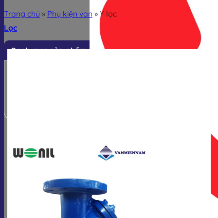
Trang chủ
»
Phụ kiện van
»
Y lọc
Lọc
Danh mục sản phẩm
Van công nghiệp
Van điều khiển
Thiết bị đo
Phụ kiện van
-19%