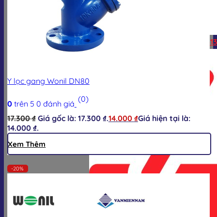
Hotline:
0928.613.555
Zalo:
0928.613
Y lọc gang Wonil DN80
(0)
0
trên 5
0
đánh giá
17.300
₫
Giá gốc là: 17.300 ₫.
14.000
₫
Giá hiện tại là:
14.000 ₫.
Xem Thêm
-20%