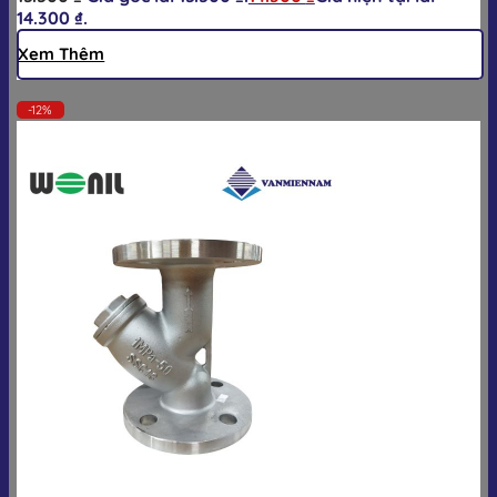
14.300 ₫.
Xem Thêm
-12%