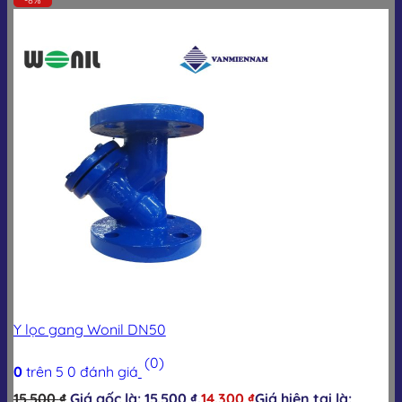
Y lọc gang Wonil DN50
(0)
0
trên 5
0
đánh giá
15.500
₫
Giá gốc là: 15.500 ₫.
14.300
₫
Giá hiện tại là: