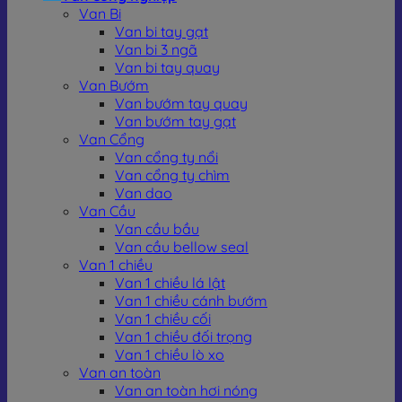
Van Bi
Van bi tay gạt
Van bi 3 ngã
Van bi tay quay
Van Bướm
Van bướm tay quay
Van bướm tay gạt
Van Cổng
Van cổng ty nổi
Van cổng ty chìm
Van dao
Van Cầu
Van cầu bầu
Van cầu bellow seal
Van 1 chiều
Van 1 chiều lá lật
Van 1 chiều cánh bướm
Van 1 chiều cối
Van 1 chiều đối trọng
Van 1 chiều lò xo
Van an toàn
Van an toàn hơi nóng