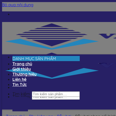
Bỏ qua nội dung
DANH MỤC SẢN PHẨM
Trang chủ
Giới thiệu
Thương hiệu
Liên hệ
Tin Tức
Tìm kiếm:
Tìm kiếm: