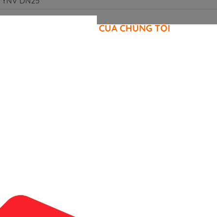
ch YNV DN25
CAM KẾT CỦA CHÚNG TÔI