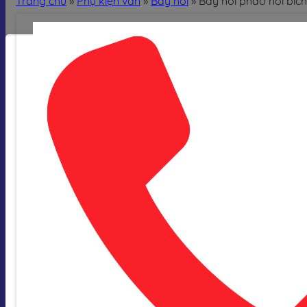
Trang chủ
»
Phụ kiện van
»
Bẫy hơi
»
Bẫy hơi phao nối bí