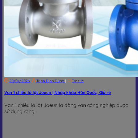
20/04/2026
|
Trịnh Đình Dũng
|
Tin tức
Van 1 chiều lá lật Joeun | Nhập khẩu Hàn Quốc, Giá rẻ
Van 1 chiều lá lật Joeun là dòng van công nghiệp được
sử dụng rộng...