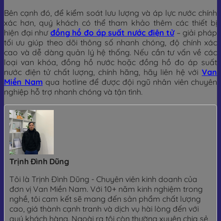
Bên cạnh đó, để kiểm soát lưu lượng và áp lực nước chính
xác hơn, quý khách có thể tham khảo thêm các thiết bị
hiện đại như
đồng hồ đo áp suất nước điện tử
– giải pháp
tối ưu giúp theo dõi thông số nhanh chóng, độ chính xác
cao và dễ dàng quản lý hệ thống. Nếu cần tư vấn về các
loại van khóa, đồng hồ nước hoặc đồng hồ đo áp suất
nước điện tử chất lượng, chính hãng, hãy liên hệ với
Van
Miền Nam
qua hotline để được đội ngũ nhân viên chuyên
nghiệp hỗ trợ nhanh chóng và tận tình.
Trịnh Đình Dũng
Tôi là Trịnh Đình Dũng - Chuyên viên kinh doanh của
đơn vị Van Miền Nam. Với 10+ năm kinh nghiệm trong
nghề, tôi cam kết sẽ mang đến sản phẩm chất lượng
cao, giá thành cạnh tranh và dịch vụ hài lòng đến với
quý khách hàng. Ngoài ra tôi còn thường xuyên chia sẻ