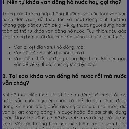
1. Nên tự khóa van đồng hồ nước hay gọi thợ?
Trong các trường hợp thông thường, với các loại van vận
hành đơn giản, dễ thao tác và hoạt động bình thường,
không gặp bất cứ vấn đề gì về kỹ thuật, người dùng hoàn
toàn có thể tự khóa van đồng hồ nước. Tuy nhiên, nếu gặp
các trường hợp dưới đây nên cần sự hỗ trợ từ thợ kỹ thuật:
Van bi kẹt đĩa van, khó đóng, mở.
Van cũ, có dấu hiệu hư hỏng, rò rỉ.
Van điều khiển tự động bằng điện hoặc khí nén gặp
vấn đề về kỹ thuật như nguồn điện cấp.
2. Tại sao khóa van đồng hồ nước rồi mà nước
vẫn chảy?
Khi đã thực hiện thao tác khóa van đồng hồ nước rồi mà
nước vẫn chảy nguyên nhân có thể do van chưa được
đóng kín hoàn toàn, phần gioăng cao su bị mài mòn, đĩa
van bị kẹt không đóng kín được hoặc lắp sai chiều dòng
chảy. Ngoài ra, cũng có thể do loại van sử dụng chất lượng
kém. Với các trường hợp này nên kiểm tra lại van hoặc