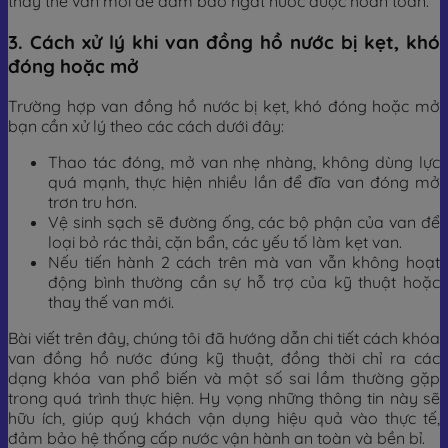
thay thế van mới để đảm bảo ngắt nước được hoàn toàn.
3. Cách xử lý khi van đồng hồ nước bị kẹt, khó
đóng hoặc mở
Trường hợp van đồng hồ nước bị kẹt, khó đóng hoặc mở
bạn cần xử lý theo các cách dưới đây:
Thao tác đóng, mở van nhẹ nhàng, không dùng lực
quá mạnh, thực hiện nhiều lần để đĩa van đóng mở
trơn tru hơn.
Vệ sinh sạch sẽ đường ống, các bộ phận của van để
loại bỏ rác thải, cặn bẩn, các yếu tố làm kẹt van.
Nếu tiến hành 2 cách trên mà van vẫn không hoạt
động bình thường cần sự hỗ trợ của kỹ thuật hoặc
thay thế van mới.
Bài viết trên đây, chúng tôi đã hướng dẫn chi tiết cách khóa
van đồng hồ nước đúng kỹ thuật, đồng thời chỉ ra các
dạng khóa van phổ biến và một số sai lầm thường gặp
trong quá trình thực hiện. Hy vọng những thông tin này sẽ
hữu ích, giúp quý khách vận dụng hiệu quả vào thực tế,
đảm bảo hệ thống cấp nước vận hành an toàn và bền bỉ.