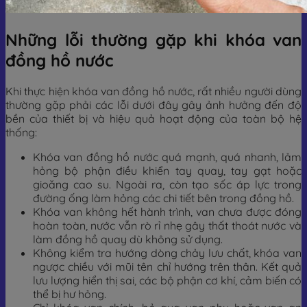
Những lỗi thường gặp khi khóa van
đồng hồ nước
Khi thực hiện khóa van đồng hồ nước, rất nhiều người dùng
thường gặp phải các lỗi dưới đây gây ảnh hưởng đến độ
bền của thiết bị và hiệu quả hoạt động của toàn bộ hệ
thống:
Khóa van đồng hồ nước quá mạnh, quá nhanh, lảm
hỏng bộ phận điều khiển tay quay, tay gạt hoặc
gioăng cao su. Ngoài ra, còn tạo sốc áp lực trong
đường ống làm hỏng các chi tiết bên trong đồng hồ.
Khóa van không hết hành trình, van chưa được đóng
hoàn toàn, nước vẫn rò rỉ nhẹ gây thất thoát nước và
làm đồng hồ quay dù không sử dụng.
Không kiểm tra hướng dòng chảy lưu chất, khóa van
ngược chiều với mũi tên chỉ hướng trên thân. Kết quả
lưu lượng hiển thị sai, các bộ phận cơ khí, cảm biến có
thể bị hư hỏng.