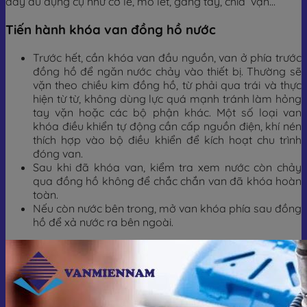
đầy đủ dụng cụ như cờ lê, mỏ lết, găng tay, chìa vặn…
Tiến hành khóa van đồng hồ nước
Trước hết, cần khóa van đầu nguồn, van ở phía trước
đồng hồ để ngăn nước chảy vào thiết bị. Thường sẽ
vặn theo chiều kim đồng hồ, từ phải qua trái và thực
hiện từ từ, không dùng lực quá mạnh tránh làm hỏng
tay vặn hoặc các bộ phận khác. Một số loại van
khóa điều khiển tự động cần cấp nguồn điện, khí nén
thích hợp vào bộ điều khiển để kích hoạt chu trình
đóng van.
Sau khi đã khóa van, kiểm tra xem nước còn chảy
qua đồng hồ không để chắc chắn van đã khóa hoàn
toàn.
Nếu còn nước bên trong, mở van khóa phía sau đồng
hồ để xả nước ra bên ngoài.