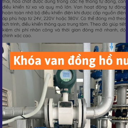
thải, hóa chất được dùng trong các hệ thống tự động, cần
điều khiển từ xa và quy mô lớn. Van hoạt động tự động
hoàn toàn nhờ bộ điều khiển điện khi được cấp nguồn điện
áp phù hợp từ 24V, 220V hoặc 380V. Có thể đóng mở theo
lịch trình, điều khiển thông qua trung tâm. Theo đó giúp tiết
kiệm chi phí nhân công và thời gian đóng mở nhanh, độ
chính xác cao.