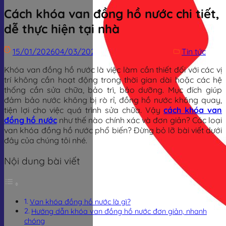
Cách khóa van đồng hồ nước chi tiết,
dễ thực hiện tại nhà
15/01/2026
04/03/2026
Trịnh Đình Dũng
Tin tức
Khóa van đồng hồ nước là việc làm cần thiết đối với các vị
trí không cần hoạt động trong thời gian dài hoặc các hệ
thống cần sửa chữa, bảo trì, bảo dưỡng. Mục đích giúp
đảm bảo nước không bị rò rỉ, đồng hồ nước không quay,
tiện lợi cho việc quá trình sửa chữa. Vậy
cách khóa van
đồng hồ nước
như thế nào chính xác và đơn giản? Các loại
van khóa đồng hồ nước phổ biến? Đừng bỏ lỡ bài viết dưới
đây của chúng tôi nhé.
Nội dung bài viết
Van khóa đồng hồ nước là gì?
Hướng dẫn khóa van đồng hồ nước đơn giản, nhanh
chóng