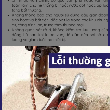
Chỉ khóa van chính, bỏ qua van phụ hoặc van an
toàn làm cho hệ thống bị ngắt nước đột ngột, áp lực
tăng bất thường.
Không thông báo cho người sử dụng gây gián đoạn
sinh hoạt và bất tiện, đặc biệt là trong các khu chung
cư, công trình lớn, trung tâm thương mại.
Không quan sát rò rỉ, không kiểm tra lưu lượng của
đồng hồ sau khi khóa van, dễ dẫn đến sai số đo
lường và giám tuổi thọ thiết bị.