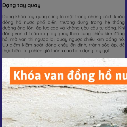
Dạng tay quay
Dạng khóa tay quay cũng là một trong những cách khóa
đồng hồ nước phổ biến, thường dùng trong hệ thống
đường ống lớn, áp lực cao và không yêu cầu tự động. Khi
đóng van chỉ cần xay tay quay theo cùng chiều kim đồng
hồ, mở van thì ngược lại, quay ngược chiều kim đồng hồ.
Ưu điểm kiểm soát dòng chảy ổn định, tránh sốc áp, dễ
thực hiện. Tuy nhiên giá thành cao hơn dạng tay gạt.