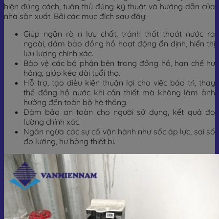
hiện đúng cách, tuân thủ đúng kỹ thuật và hướng dẫn của
nhà sản xuất. Bởi các mục đích sau đây:
Giúp ngăn rò rỉ lưu chất, tránh thất thoát nước ra
ngoài, đảm bảo đồng hồ hoạt động ổn định, hiển thị
lưu lượng chính xác.
Bảo vệ các bộ phận bên trong đồng hồ, hạn chế hư
hỏng, giúp kéo dài tuổi thọ.
Hỗ trợ, tạo điều kiện thuận lợi cho việc bảo trì, thay
thế đồng hồ nước khi cần thiết mà không làm ảnh
hưởng đến toàn bộ hệ thống.
Đảm bảo an toàn cho người sử dụng, kết quả đo
lường chính xác.
Ngăn ngừa các sự cố vận hành như sốc áp lực, sai số
đo lường, hư hỏng thiết bị.