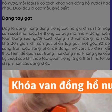
hồ nước, mỗi loại sẽ có cách khóa van đồng hồ nước khác
nhau. Dưới đây là các mẫu phổ biến:
Dạng tay gạt
Đây là dạng thông dụng trong các hộ gia đình, nhà máy
sản xuất nhỏ hoặc hệ thống có quy mô nhỏ vì dùng hoàn
toàn bằng sức người. Cách đóng mở van đồng hồ nước
khá đơn giản, chỉ cần gạt phần tay gạt một góc 90 độ
sang trái hoặc sang phải để đóng, mở van. Ưu điểm dễ
thực hiện, dễ quan sát trạng thái đóng mở, không yêu cầu
kỹ thuật cao khi thao tác. Quan trọng là giá thành rẻ, tối ưu
chi phí hơn các dạng khác.