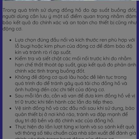
Trong quá trình sử dụng đồng hồ đo áp suất buồng đốt,
người dùng cần lưu ý một số điểm quan trọng nhằm đảm
bảo kết quả đo chính xác và an toàn cho thiết bị cũng như
động cơ.
Lựa chọn đúng đầu nối và kích thước ren phù hợp với
lỗ bugi hoặc kim phun của động cơ để đảm bảo độ
kín và tránh rò rỉ áp suất.
Kiểm tra và siết chặt các mối nối trước khi đo nhằm
hạn chế thất thoát áp suất, giúp kết quả đo phản ánh
chính xác tình trạng buồng đốt.
Không đề động cơ quá lâu hoặc đề liên tục trong
quá trình đo để tránh gây quá tải cho đồng hồ và
ảnh hưởng đến các chi tiết của động cơ.
Sau mỗi lần đo, cần xả van để đưa kim đồng hồ về vị
trí 0 trước khi tiến hành các lần đo tiếp theo.
Vệ sinh đồng hồ và các đầu nối sau khi sử dụng, bảo
quản thiết bị ở nơi khô ráo, tránh va đập mạnh để
duy trì độ bền và độ chính xác của đồng hồ.
Thực hiện đo lần lượt từng xi lanh và so sánh kết quả
với thông số tiêu chuẩn của nhà sản xuất để đánh giá