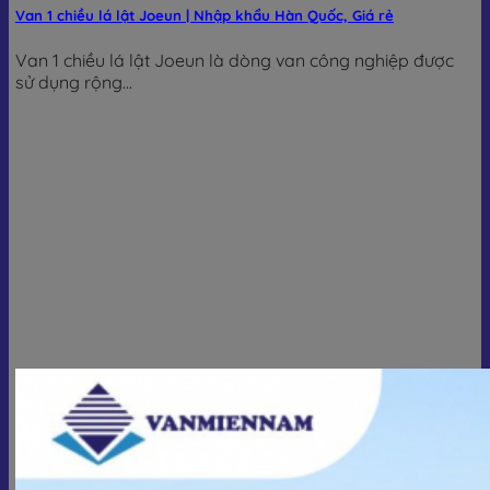
Van 1 chiều lá lật Joeun | Nhập khẩu Hàn Quốc, Giá rẻ
Van 1 chiều lá lật Joeun là dòng van công nghiệp được
sử dụng rộng...