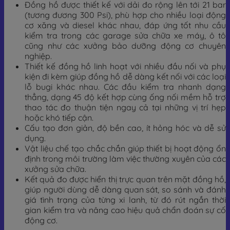
Đồng hồ được thiết kế với dải đo rộng lên tới 21 bar
(tương đương 300 Psi), phù hợp cho nhiều loại động
cơ xăng và diesel khác nhau, đáp ứng tốt nhu cầu
kiểm tra trong các garage sửa chữa xe máy, ô tô
cũng như các xưởng bảo dưỡng động cơ chuyên
nghiệp.
Thiết kế đồng hồ linh hoạt với nhiều đầu nối và phụ
kiện đi kèm giúp đồng hồ dễ dàng kết nối với các loại
lỗ bugi khác nhau. Các đầu kiểm tra nhanh dạng
thẳng, dạng 45 độ kết hợp cùng ống nối mềm hỗ trợ
thao tác đo thuận tiện ngay cả tại những vị trí hẹp
hoặc khó tiếp cận.
Cấu tạo đơn giản, độ bền cao, ít hỏng hóc và dễ sử
dụng.
Vật liệu chế tạo chắc chắn giúp thiết bị hoạt động ổn
định trong môi trường làm việc thường xuyên của các
xưởng sửa chữa.
Kết quả đo được hiển thị trực quan trên mặt đồng hồ,
giúp người dùng dễ dàng quan sát, so sánh và đánh
giá tình trạng của từng xi lanh, từ đó rút ngắn thời
gian kiểm tra và nâng cao hiệu quả chẩn đoán sự cố
động cơ.