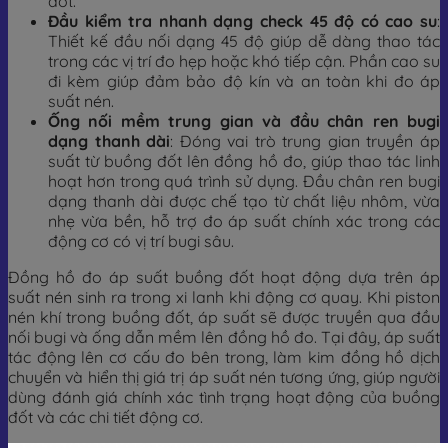
đốt.
Đầu kiểm tra nhanh dạng check 45 độ có cao su
:
Thiết kế đầu nối dạng 45 độ giúp dễ dàng thao tác
trong các vị trí đo hẹp hoặc khó tiếp cận. Phần cao su
đi kèm giúp đảm bảo độ kín và an toàn khi đo áp
suất nén.
Ống nối mềm trung gian và đầu chân ren bugi
dạng thanh dài
: Đóng vai trò trung gian truyền áp
suất từ buồng đốt lên đồng hồ đo, giúp thao tác linh
hoạt hơn trong quá trình sử dụng. Đầu chân ren bugi
dạng thanh dài được chế tạo từ chất liệu nhôm, vừa
nhẹ vừa bền, hỗ trợ đo áp suất chính xác trong các
động cơ có vị trí bugi sâu.
Đồng hồ đo áp suất buồng đốt hoạt động dựa trên áp
suất nén sinh ra trong xi lanh khi động cơ quay. Khi piston
nén khí trong buồng đốt, áp suất sẽ được truyền qua đầu
nối bugi và ống dẫn mềm lên đồng hồ đo. Tại đây, áp suất
tác động lên cơ cấu đo bên trong, làm kim đồng hồ dịch
chuyển và hiển thị giá trị áp suất nén tương ứng, giúp người
dùng đánh giá chính xác tình trạng hoạt động của buồng
đốt và các chi tiết động cơ.