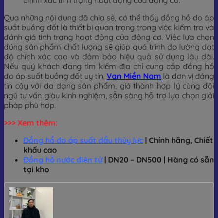
chính xác tình trạng hoạt động của động cơ.
Qua những nội dung đã chia sẻ, có thể thấy đồng hồ đo áp
suất buồng đốt là thiết bị quan trọng trong việc kiểm tra và
đánh giá tình trạng hoạt động của động cơ. Việc lựa chọn
đúng sản phẩm chất lượng sẽ giúp quá trình đo lường đạt
độ chính xác cao và đảm bảo hiệu quả sử dụng lâu dài.
Nếu quý khách đang tìm kiếm địa chỉ cung cấp đồng hồ
đo áp suất buồng đốt uy tín,
Van Miền Nam
là đơn vị đáng
tin cậy với đa dạng sản phẩm, giá thành hợp lý cùng đội
ngũ tư vấn giàu kinh nghiệm, sẵn sàng hỗ trợ lựa chọn giải
pháp phù hợp.
>>> Xem thêm:
Đồng hồ đo áp suất dầu thủy lực
| Chính hãng, Chiết
khấu cao
Đồng hồ nước điện tử
| DN20 – DN500 | Hàng có sẵn
tại kho