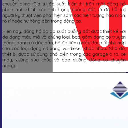
chuyên dụng. Giá trị áp suất hiển thị trên mặt đồng hồ
phản ánh chính xác tình trạng buồng đốt, từ đó hỗ trợ
người kỹ thuật viên phát hiện sớm các hiện tượng hao mòn,
rò rỉ hoặc hư hỏng bên trong động cơ.
Hiện nay, đồng hồ đo áp suất buồng đốt được thiết kế với
đa dạng mẫu mã và chủng loại, bao gồm dạng cơ truyền
thống, dạng có dây dẫn, bộ đo kèm nhiều đầu nối phù hợp
cho các loại động cơ xăng và diesel khác nhau. Nhờ đó,
thiết bị được sử dụng phổ biến trong các garage ô tô, xe
máy, xưởng sửa chữa và bảo dưỡng động cơ chuyên
nghiệp.
Giỏ hàng