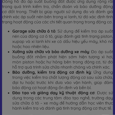
Đồng hồ đo áp suất buồng đốt được ứng dụng rộng rãi
trong quá trình kiểm tra, chẩn đoán và bảo dưỡng động
cơ đốt trong. Thiết bị giúp người sử dụng đo và đánh giá
chính xác áp suất nén bên trong xi lanh, từ đó xác định tình
trạng hoạt động của các chi tiết quan trọng trong động cơ.
Garage sửa chữa ô tô
: Sử dụng để kiểm tra áp suất
nén của động cơ ô tô, giúp đánh giá tình trạng piston,
xupap và xi lanh khi xe có dấu hiệu yếu máy, khó nổ
hoặc hao nhiên liệu.
Xưởng sửa chữa và bảo dưỡng xe máy
: Đo áp suất
buồng đốt nhằm phát hiện sớm hiện tượng xì hơi,
mòn piston hoặc hư hỏng bên trong động cơ, từ đó
hỗ trợ quá trình sửa chữa nhanh chóng và chính xác.
Bảo dưỡng, kiểm tra động cơ định kỳ
: Ứng dụng
trong việc kiểm tra chất lượng động cơ sau sửa chữa,
đại tu hoặc trước khi đưa vào vận hành, giúp đảm
bảo động cơ hoạt động ổn định và bền bỉ.
Đào tạo và giảng dạy kỹ thuật động cơ
: Được sử
dụng trong các trung tâm đào tạo nghề, trường dạy
sửa chữa ô tô – xe máy để hướng dẫn học viên thực
hành kiểm tra và đánh giá tình trạng động cơ thực tế.