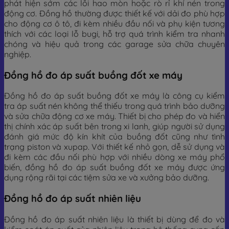
phát hiện sớm các lỗi hao mòn hoặc rò rỉ khí nén trong
động cơ. Đồng hồ thường được thiết kế với dải đo phù hợp
cho động cơ ô tô, đi kèm nhiều đầu nối và phụ kiện tương
thích với các loại lỗ bugi, hỗ trợ quá trình kiểm tra nhanh
chóng và hiệu quả trong các garage sửa chữa chuyên
nghiệp.
Đồng hồ đo áp suất buồng đốt xe máy
Đồng hồ đo áp suất buồng đốt xe máy là công cụ kiểm
tra áp suất nén không thể thiếu trong quá trình bảo dưỡng
và sửa chữa động cơ xe máy. Thiết bị cho phép đo và hiển
thị chính xác áp suất bên trong xi lanh, giúp người sử dụng
đánh giá mức độ kín khít của buồng đốt cũng như tình
trạng piston và xupap. Với thiết kế nhỏ gọn, dễ sử dụng và
đi kèm các đầu nối phù hợp với nhiều dòng xe máy phổ
biến, đồng hồ đo áp suất buồng đốt xe máy được ứng
dụng rộng rãi tại các tiệm sửa xe và xưởng bảo dưỡng.
Đồng hồ đo áp suất nhiên liệu
Đồng hồ đo áp suất nhiên liệu là thiết bị dùng để đo và