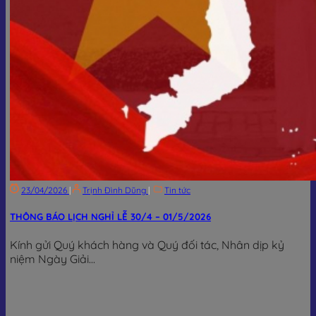
23/04/2026
|
Trịnh Đình Dũng
|
Tin tức
THÔNG BÁO LỊCH NGHỈ LỄ 30/4 – 01/5/2026
Kính gửi Quý khách hàng và Quý đối tác, Nhân dịp kỷ
niệm Ngày Giải...