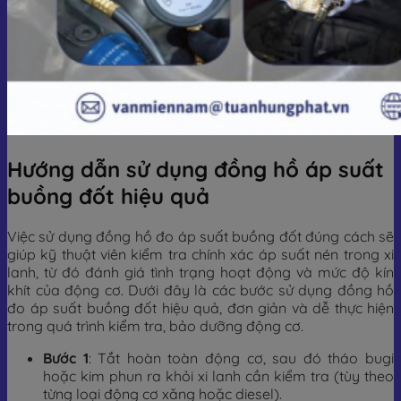
Hướng dẫn sử dụng đồng hồ áp suất
buồng đốt hiệu quả
Việc sử dụng đồng hồ đo áp suất buồng đốt đúng cách sẽ
giúp kỹ thuật viên kiểm tra chính xác áp suất nén trong xi
lanh, từ đó đánh giá tình trạng hoạt động và mức độ kín
khít của động cơ. Dưới đây là các bước sử dụng đồng hồ
đo áp suất buồng đốt hiệu quả, đơn giản và dễ thực hiện
trong quá trình kiểm tra, bảo dưỡng động cơ.
Bước 1
: Tắt hoàn toàn động cơ, sau đó tháo bugi
hoặc kim phun ra khỏi xi lanh cần kiểm tra (tùy theo
từng loại động cơ xăng hoặc diesel).