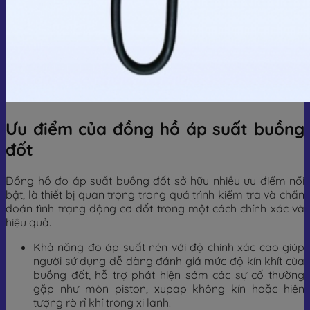
Ưu điểm của đồng hồ áp suất buồng
đốt
Đồng hồ đo áp suất buồng đốt sở hữu nhiều ưu điểm nổi
bật, là thiết bị quan trọng trong quá trình kiểm tra và chẩn
đoán tình trạng động cơ đốt trong một cách chính xác và
hiệu quả.
Khả năng đo áp suất nén với độ chính xác cao giúp
người sử dụng dễ dàng đánh giá mức độ kín khít của
buồng đốt, hỗ trợ phát hiện sớm các sự cố thường
gặp như mòn piston, xupap không kín hoặc hiện
tượng rò rỉ khí trong xi lanh.