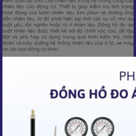
kiểm soát áp suất của nhiên liệu trong hệ thống cung cấp
nhiên liệu của động cơ. Thiết bị giúp kiểm tra tình trạng
hoạt động của bơm nhiên liệu, kim phun và đường ống
dẫn nhiên liệu, từ đó phát hiện kịp thời các sự cố như áp
suất yếu, tắc nghẽn hoặc rò rỉ nhiên liệu. Đồng hồ đo áp
suất nhiên liệu được thiết kế với độ chính xác cao, dễ lắp
đặt và phù hợp sử dụng trong quá trình kiểm tra, chẩn
đoán và bảo dưỡng hệ thống nhiên liệu của ô tô, xe máy
và các loại động cơ khác.