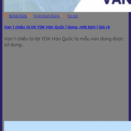
18/04/2026
|
Trịnh Đình Dũng
|
Tin tức
Van 1 chiều lá lật YDK Hàn Quốc | Gang, mặt bích | Giá rẻ
Van 1 chiều lá lật YDK Hàn Quốc là mẫu van đang được
sử dụng...