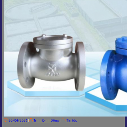
20/04/2026
|
Trịnh Đình Dũng
|
Tin tức