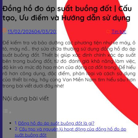
Đồng hồ đo áp suất buồng đốt | Cấu
tạo, Ưu điểm và Hướng dẫn sử dụng
13/02/2026
04/03/2026
Trịnh Đình Dũng
Tin tức
Để kiểm tra và bảo dưỡng các phương tiện như xe máy, ô
tô, máy nổ… thợ sửa chữa thường sử dụng đồng hồ đo áp
suất buồng đốt. Thiết bị giúp xác định chính xác áp suất
bên trong buồng đốt, từ đó đánh giá khả năng làm việc,
độ kín và mức độ hao mòn của động cơ đốt trong. Để hiểu
rõ hơn công dụng, đặc điểm, phân loại và cách sử dụng
của thiết bị này, hãy cùng Van Miền Nam tìm hiểu sâu hơn
trong bài viết dưới đây nhé!
Nội dung bài viết
Đồng hồ đo áp suất buồng đốt là gì?
Cấu tạo và nguyên lý hoạt động của đồng hồ đo áp
suất buồng đốt