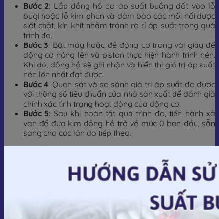
Bước 2
: Lắp đồng hồ đo áp suất buồng đốt vào lỗ
bugi hoặc lỗ kim phun và đảm bảo các mối nối được
siết chặt, kín khít nhằm tránh rò rỉ áp suất trong quá
trình đo.
Bước 3
: Bật máy hoặc đề động cơ trong vài giây để
động cơ nóng lên và piston thực hiện hành trình nén.
Khi đó, đồng hồ sẽ ghi nhận và hiển thị giá trị áp suất
nén lớn nhất đạt được.
Bước 4
: Quan sát và so sánh giá trị áp suất đo được
với thông số tiêu chuẩn của nhà sản xuất để đánh giá
chính xác tình trạng hoạt động của động cơ.
Bước 5
: Sau khi hoàn tất quá trình đo, tiến hành xả
van để đưa kim đồng hồ trở về mức 0 ban đầu, sẵn
sàng cho các lần đo tiếp theo.