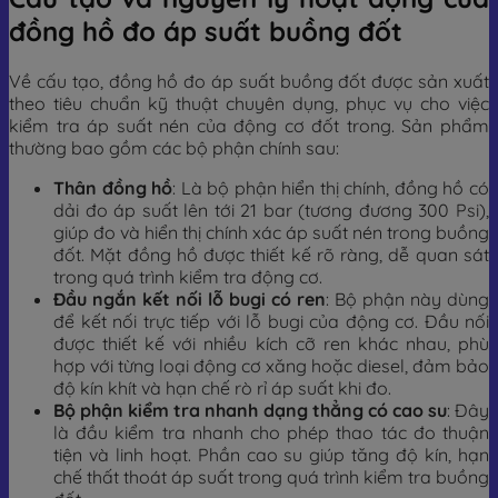
đồng hồ đo áp suất buồng đốt
Về cấu tạo, đồng hồ đo áp suất buồng đốt được sản xuất
theo tiêu chuẩn kỹ thuật chuyên dụng, phục vụ cho việc
kiểm tra áp suất nén của động cơ đốt trong. Sản phẩm
thường bao gồm các bộ phận chính sau:
Thân đồng hồ
: Là bộ phận hiển thị chính, đồng hồ có
dải đo áp suất lên tới 21 bar (tương đương 300 Psi),
giúp đo và hiển thị chính xác áp suất nén trong buồng
đốt. Mặt đồng hồ được thiết kế rõ ràng, dễ quan sát
trong quá trình kiểm tra động cơ.
Đầu ngắn kết nối lỗ bugi có ren
: Bộ phận này dùng
để kết nối trực tiếp với lỗ bugi của động cơ. Đầu nối
được thiết kế với nhiều kích cỡ ren khác nhau, phù
hợp với từng loại động cơ xăng hoặc diesel, đảm bảo
độ kín khít và hạn chế rò rỉ áp suất khi đo.
Bộ phận kiểm tra nhanh dạng thẳng có cao su
: Đây
là đầu kiểm tra nhanh cho phép thao tác đo thuận
tiện và linh hoạt. Phần cao su giúp tăng độ kín, hạn
chế thất thoát áp suất trong quá trình kiểm tra buồng