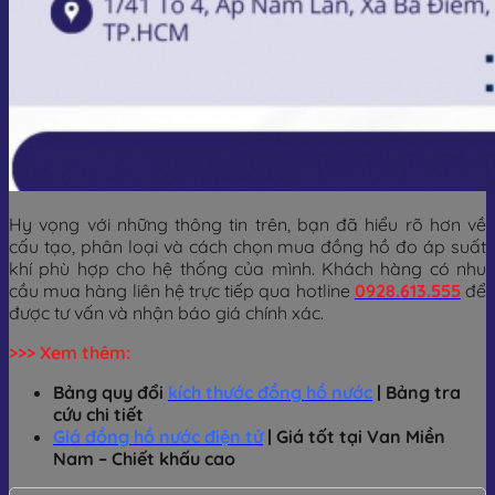
Hy vọng với những thông tin trên, bạn đã hiểu rõ hơn về
cấu tạo, phân loại và cách chọn mua đồng hồ đo áp suất
khí phù hợp cho hệ thống của mình. Khách hàng có nhu
cầu mua hàng liên hệ trực tiếp qua hotline
0928.613.555
để
được tư vấn và nhận báo giá chính xác.
>>> Xem thêm:
Bảng quy đổi
kích thước đồng hồ nước
| Bảng tra
cứu chi tiết
Giá đồng hồ nước điện tử
| Giá tốt tại Van Miền
Nam – Chiết khấu cao