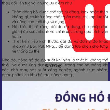
thay đổi liên tục với những ưu điểm như:
Thân đồng hồ được chế tạo từ đồng, inox hoặc thép
không gỉ, có khả năng chống ăn mòn, chịu áp lực tốt
và nâng cao tuổi thọ sử dụng.
Mặt hiển thị rõ ràng, dải đo đa dạng, cho phép đọc
giá trị áp suất nhanh và chính xác trong quá trình vận
hành.
Thiết kế nhiều kích thước, dải đo và đơn vị đo khác
nhau như Bar, PSI, MPa…, dễ dàng lựa chọn cho từng
hệ thống cụ thể.
Nhờ đó, đồng hồ đo áp suất khí hiện là thiết bị không thể
thiếu và được ứng dụng rộng rãi trong các hệ thống khí
Giỏ hàng
nén, nhà máy sản xuất công nghiệp, ngành thực phẩm,
dược phẩm, cơ khí chế tạo, năng lượng…