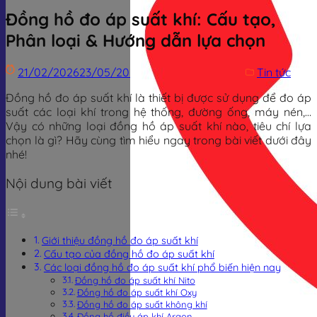
Đồng hồ đo áp suất khí: Cấu tạo,
Phân loại & Hướng dẫn lựa chọn
21/02/2026
23/05/2026
Trịnh Đình Dũng
Tin tức
Đồng hồ đo áp suất khí là thiết bị được sử dụng để đo áp
suất các loại khí trong hệ thống, đường ống, máy nén,…
Vậy có những loại đồng hồ áp suất khí nào, tiêu chí lựa
chọn là gì? Hãy cùng tìm hiểu ngay trong bài viết dưới đây
nhé!
Nội dung bài viết
Giới thiệu đồng hồ đo áp suất khí
Cấu tạo của đồng hồ đo áp suất khí
Các loại đồng hồ đo áp suất khí phổ biến hiện nay
Đồng hồ đo áp suất khí Nito
Đồng hồ đo áp suất khí Oxy
Đồng hồ đo áp suất không khí
Đồng hồ điều áp khí Argon