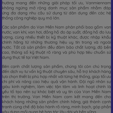
hướng mang đến những giải pháp tối ưu, Vanmiennam
không ngừng mở rộng danh mục sản phẩm nhằm đáp
ứng đa dạng nhu cầu sử dụng từ dân dụng đến các hệ
thống công nghiệp quy mô lớn.
Các sản phẩm do Van Miền Nam phân phối bao gồm van
nước, van khí, van hơi, đồng hồ đo áp suất, đồng hồ đo lưu
lượng, cùng nhiều thiết bị kỹ thuật khác, được nhập khẩu
chính hãng từ những thương hiệu uy tín trong và ngoài
nước. Tất cả sản phẩm đều đảm bảo chất lượng, độ bền
cao, thông số kỹ thuật rõ ràng và phù hợp tiêu chuẩn sử
dụng thực tế tại Việt Nam.
Bên cạnh chất lượng sản phẩm, chúng tôi còn chú trọng
đến dịch vụ tư vấn kỹ thuật chuyên sâu, hỗ trợ khách hàng
lựa chọn thiết bị phù hợp nhất với từng hệ thống, giúp tối ưu
chi phí và nâng cao hiệu quả vận hành. Đội ngũ nhân sự
giàu kinh nghiệm, làm việc tận tâm và linh hoạt chính là
yếu tố tạo nên sự khác biệt và uy tín của Van Miền Nam
trên thị trường. Van Miền Nam cam kết mang đến cho
khách hàng những sản phẩm chính hãng, giá thành cạnh
tranh cùng chế độ bảo hành rõ ràng, minh bạch, góp phần
xây dựng mối quan hệ hợp tác lâu dài và bền vững.