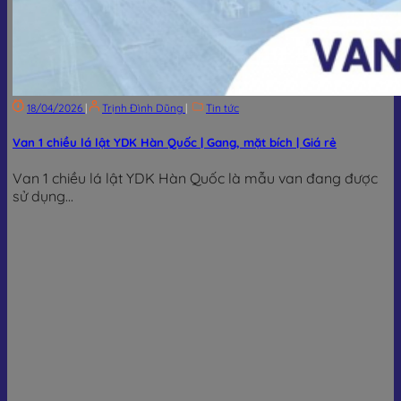
18/04/2026
|
Trịnh Đình Dũng
|
Tin tức
Van 1 chiều lá lật YDK Hàn Quốc | Gang, mặt bích | Giá rẻ
Van 1 chiều lá lật YDK Hàn Quốc là mẫu van đang được
sử dụng...