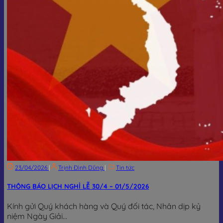
23/04/2026
|
Trịnh Đình Dũng
|
Tin tức
THÔNG BÁO LỊCH NGHỈ LỄ 30/4 – 01/5/2026
Kính gửi Quý khách hàng và Quý đối tác, Nhân dịp kỷ
niệm Ngày Giải...