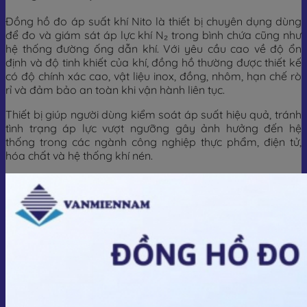
Đồng hồ đo áp suất khí Nito là thiết bị chuyên dụng dùng
để đo và giám sát áp lực khí N₂ trong bình chứa cũng như
hệ thống đường ống dẫn khí. Với yêu cầu cao về độ ổn
định và độ tinh khiết của khí, đồng hồ thường được thiết kế
có độ chính xác cao, vật liệu inox, đồng, nhôm, hạn chế rò
rỉ và đảm bảo an toàn khi vận hành liên tục.
Thiết bị giúp người dùng kiểm soát áp suất hiệu quả, tránh
tình trạng áp lực vượt ngưỡng gây ảnh hưởng đến hệ
thống trong các ngành công nghiệp thực phẩm, điện tử,
hóa chất và hệ thống khí nén.