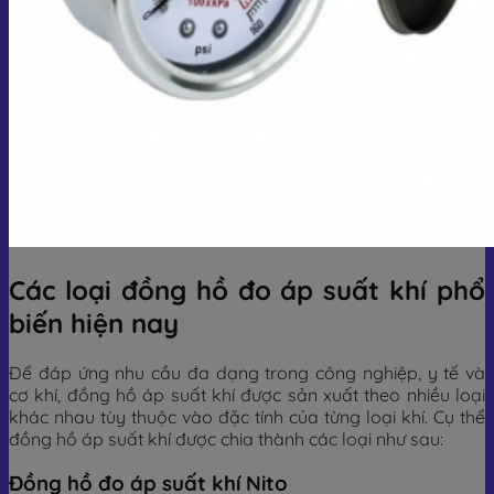
Các loại đồng hồ đo áp suất khí phổ
biến hiện nay
Để đáp ứng nhu cầu đa dạng trong công nghiệp, y tế và
cơ khí, đồng hồ áp suất khí được sản xuất theo nhiều loại
khác nhau tùy thuộc vào đặc tính của từng loại khí. Cụ thể
đồng hồ áp suất khí được chia thành các loại như sau:
Đồng hồ đo áp suất khí Nito