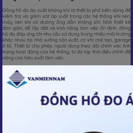
Đồng hồ đo áp suất không khí là thiết bị phổ biến dùng để
kiểm tra và giám sát áp suất trong các hệ thống khí nén,
máy nén khí và đường ống dẫn không khí. Nhờ thiết kế
đơn giản, dễ lắp đặt và khả năng làm việc ổn định, đồng
hồ đo đáp ứng tốt nhu cầu sử dụng trong nhiều môi trường
khác nhau tại nhà xưởng sản xuất, cơ khí chế tạo, garage
ô tô. Thiết bị cho phép người dùng theo dõi chính xác tình
trạng hoạt động của hệ thống, từ đó kịp thời điều chỉnh để
nâng cao hiệu suất làm việc.