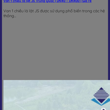
Van 1 chiều lá lật JS Trung Quốc | DN40 – DN400 | Giá rẻ
Van 1 chiều lá lật JS được sử dụng phổ biến trong các hệ
thống...