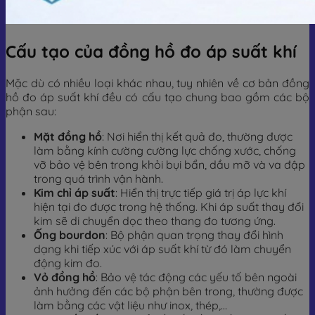
Cấu tạo của đồng hồ đo áp suất khí
Mặc dù có nhiều loại khác nhau, tuy nhiên về cơ bản đồng
hồ đo áp suất khí đều có cấu tạo chung bao gồm các bộ
phận sau:
Mặt đồng hồ
: Nơi hiển thị kết quả đo, thường được
làm bằng kính cường cường lực chống xước, chống
vỡ bảo vệ bên trong khỏi bụi bẩn, dầu mỡ và va đập
trong quá trình vận hành.
Kim chỉ áp suất
: Hiển thị trực tiếp giá trị áp lực khí
hiện tại đo được trong hệ thống. Khi áp suất thay đổi
kim sẽ di chuyển dọc theo thang đo tương ứng.
Ống bourdon
: Bộ phận quan trọng thay đổi hình
dạng khi tiếp xúc với áp suất khí từ đó làm chuyển
động kim đo.
Vỏ đồng hồ
: Bảo vệ tác động các yếu tố bên ngoài
ảnh hưởng đến các bộ phận bên trong, thường được
làm bằng các vật liệu như inox, thép,…