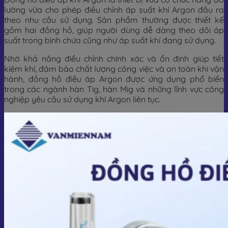
lường vừa cho phép điều chỉnh áp suất khí Argon đầu ra
theo nhu cầu sử dụng. Sản phẩm thường được thiết kế
gồm hai đồng hồ, giúp người dùng dễ dàng theo dõi áp
suất trong bình chứa cũng như áp suất khí đang sử dụng.
Nhờ khả năng điều chỉnh chính xác và ổn định giúp tiết
kiệm khí, đảm bảo chất lượng công việc và an toàn khi vận
hành, đồng hồ điều áp Argon được ứng dụng phổ biến
trong các ngành hàn Tig, hàn Mig và những lĩnh vực công
nghiệp yêu cầu sử dụng khí Argon liên tục.