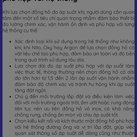
Khi lựa chọn đồng hồ đo áp suất khí, người dùng cần quan
tâm đến một số tiêu chí quan trọng nhằm đảm bảo thiết bị
đo lường chính xác, vận hành ổn định và phù hợp với từng
hệ thống cụ thể:
Xác định loại khí sử dụng trong hệ thống như không
khí, khí Nito, Oxy hay Argon để lựa chọn đồng hồ có
vật liệu chế tạo phù hợp, đảm bảo an toàn và độ bền
trong quá trình sử dụng lâu dài.
Lựa chọn dải đo áp suất phù hợp với áp suất làm
việc thực tế, thông thường nên chọn đồng hồ có dải
đo lớn hơn từ 1,5 đến 2 lần áp suất vận hành nhằm
đảm bảo độ chính xác và tránh hư hỏng khi áp suất
tăng đột ngột.
Chú ý đến môi trường lắp đặt và điều kiện làm việc,
đối với môi trường ngoài trời, ẩm ướt hoặc rung động
liên tục nên ưu tiên đồng hồ vỏ inox, có khả năng
chống rung, chống ăn mòn và chịu áp suất tốt.
Chọn kiểu kết nối và kích thước mặt đồng hồ phù hợp
với hệ thống đường ống và vị trí lắp đặt, giúp việc
quan sát thông số áp suất dễ dàng cũng như thuận