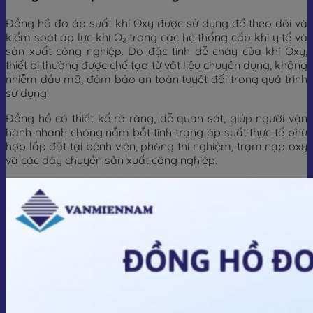
Đồng hồ đo áp suất khí Oxy được sử dụng để theo dõi và
kiểm soát áp lực khí O₂ trong các hệ thống cấp khí y tế và
sản xuất công nghiệp. Do đặc tính dễ cháy của khí Oxy,
thiết bị thường được chế tạo từ vật liệu chuyên dụng, không
nhiễm dầu mỡ, đảm bảo an toàn tuyệt đối trong quá trình
sử dụng.
Đồng hồ có thiết kế rõ ràng, dễ quan sát, giúp người vận
hành nhanh chóng nắm bắt tình trạng áp suất thực tế phù
hợp lắp đặt tại bệnh viện, phòng thí nghiệm, trạm nạp oxy
và các dây chuyền sản xuất công nghiệp.