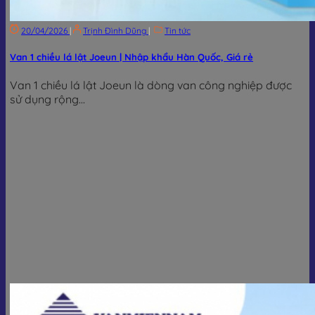
20/04/2026
|
Trịnh Đình Dũng
|
Tin tức
Van 1 chiều lá lật Joeun | Nhập khẩu Hàn Quốc, Giá rẻ
Van 1 chiều lá lật Joeun là dòng van công nghiệp được
sử dụng rộng...