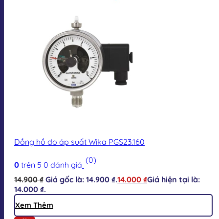
Đồng hồ đo áp suất Wika PGS23.160
(0)
0
trên 5
0
đánh giá
14.900
₫
Giá gốc là: 14.900 ₫.
14.000
₫
Giá hiện tại là:
14.000 ₫.
Xem Thêm