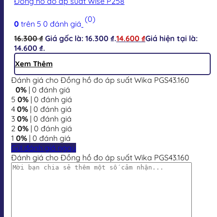
Đồng hồ đo áp suất Wise P258
(0)
0
trên 5
0
đánh giá
16.300
₫
Giá gốc là: 16.300 ₫.
14.600
₫
Giá hiện tại là:
14.600 ₫.
Xem Thêm
Đánh giá cho Đồng hồ đo áp suất Wika PGS43.160
0%
| 0 đánh giá
5
0%
| 0 đánh giá
4
0%
| 0 đánh giá
3
0%
| 0 đánh giá
2
0%
| 0 đánh giá
1
0%
| 0 đánh giá
Gửi đánh giá ngay
Đánh giá cho Đồng hồ đo áp suất Wika PGS43.160