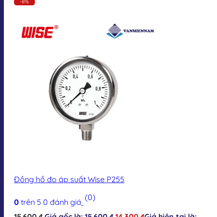
-8%
Đồng hồ đo áp suất Wise P255
(0)
0
trên 5
0
đánh giá
15.600
₫
Giá gốc là: 15.600 ₫.
14.300
₫
Giá hiện tại là: