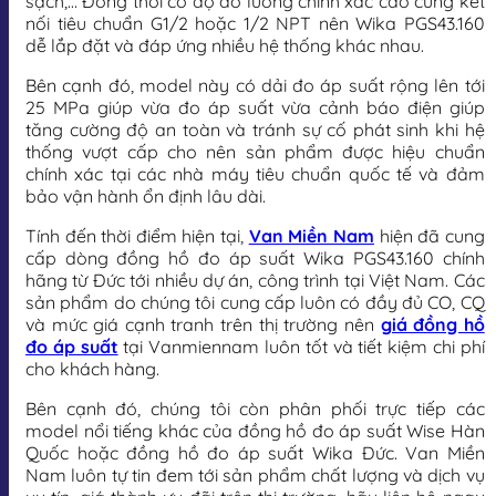
sạch,… Đồng thời có độ đo lường chính xác cao cùng kết
nối tiêu chuẩn G1/2 hoặc 1/2 NPT nên Wika PGS43.160
dễ lắp đặt và đáp ứng nhiều hệ thống khác nhau.
Bên cạnh đó, model này có dải đo áp suất rộng lên tới
25 MPa giúp vừa đo áp suất vừa cảnh báo điện giúp
tăng cường độ an toàn và tránh sự cố phát sinh khi hệ
thống vượt cấp cho nên sản phẩm được hiệu chuẩn
chính xác tại các nhà máy tiêu chuẩn quốc tế và đảm
bảo vận hành ổn định lâu dài.
Tính đến thời điểm hiện tại,
Van Miền Nam
hiện đã cung
cấp dòng đồng hồ đo áp suất Wika PGS43.160 chính
hãng từ Đức tới nhiều dự án, công trình tại Việt Nam. Các
sản phẩm do chúng tôi cung cấp luôn có đầy đủ CO, CQ
và mức giá cạnh tranh trên thị trường nên
giá đồng hồ
đo áp suất
tại Vanmiennam luôn tốt và tiết kiệm chi phí
cho khách hàng.
Bên cạnh đó, chúng tôi còn phân phối trực tiếp các
model nổi tiếng khác của đồng hồ đo áp suất Wise Hàn
Quốc hoặc đồng hồ đo áp suất Wika Đức. Van Miền
Nam luôn tự tin đem tới sản phẩm chất lượng và dịch vụ