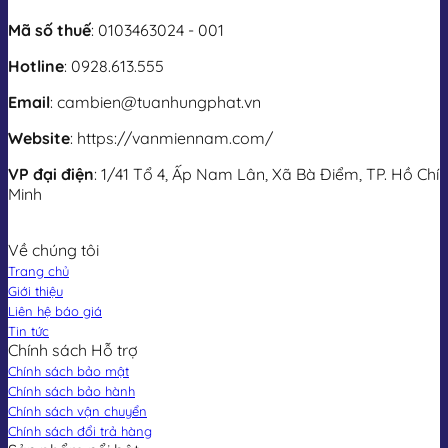
Mã số thuế
: 0103463024 - 001
Hotline
: 0928.613.555
Email
: cambien@tuanhungphat.vn
Website
: https://vanmiennam.com/
VP đại điện
: 1/41 Tổ 4, Ấp Nam Lân, Xã Bà Điểm, TP. Hồ Chí
Minh
Về chúng tôi
Trang chủ
Giới thiệu
Liên hệ báo giá
Tin tức
Chính sách Hỗ trợ
Chính sách bảo mật
Chính sách bảo hành
Chính sách vận chuyển
Chính sách đổi trả hàng