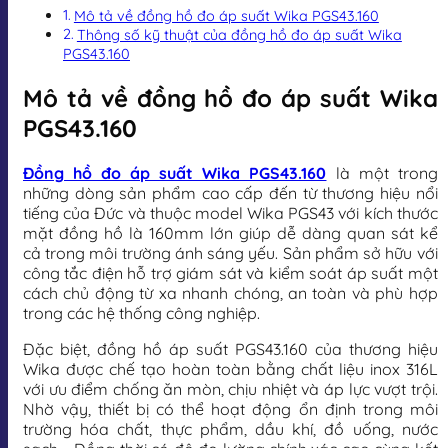
Mô tả về đồng hồ đo áp suất Wika PGS43.160
Thông số kỹ thuật của đồng hồ đo áp suất Wika
PGS43.160
Mô tả về đồng hồ đo áp suất Wika
PGS43.160
Đồng hồ đo áp suất Wika PGS43.160
là một trong
những dòng sản phẩm cao cấp đến từ thương hiệu nổi
tiếng của Đức và thuộc model Wika PGS43 với kích thước
mặt đồng hồ là 160mm lớn giúp dễ dàng quan sát kể
cả trong môi trường ánh sáng yếu. Sản phẩm sở hữu với
công tắc điện hỗ trợ giám sát và kiểm soát áp suất một
cách chủ động từ xa nhanh chóng, an toàn và phù hợp
trong các hệ thống công nghiệp.
Đặc biệt, đồng hồ áp suất PGS43.160 của thương hiệu
Wika được chế tạo hoàn toàn bằng chất liệu inox 316L
với ưu điểm chống ăn mòn, chịu nhiệt và áp lực vượt trội.
Nhờ vậy, thiết bị có thể hoạt động ổn định trong môi
trường hóa chất, thực phẩm, dầu khí, đồ uống, nước