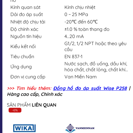
Kính quan sát
Kính chịu nhiệt
Dải đo áp suất
0 ~ 25 MPa
Nhiệt độ chịu tải
-20℃ đến 60℃
Độ chính xác
±1.0 % toàn thang đo
Nguồn tín hiệu
4…20 mA
G1/2, 1/2 NPT hoặc theo yêu
Kiểu kết nối
cầu
Tiêu chuẩn
EN 837-1
Nước sạch, đồ uống, dầu khí,
Ứng dụng
hóa chất, chất lỏng, chất khí…
Đơn vị cung cấp
Van Miền Nam
>>> Tìm hiểu thêm:
Đồng hồ đo áp suất Wise P258
|
Hàng cao cấp, Chính xác
SẢN PHẨM
LIÊN QUAN
-6%