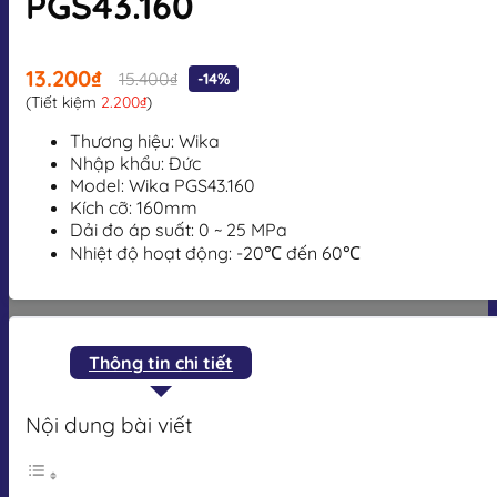
PGS43.160
13.200₫
15.400₫
-14%
(Tiết kiệm
2.200₫
)
Thương hiệu: Wika
Nhập khẩu: Đức
Model: Wika PGS43.160
Kích cỡ: 160mm
Dải đo áp suất:
0 ~ 25 MPa
Nhiệt độ hoạt động:
-20℃ đến 60℃
Thông tin chi tiết
Nội dung bài viết