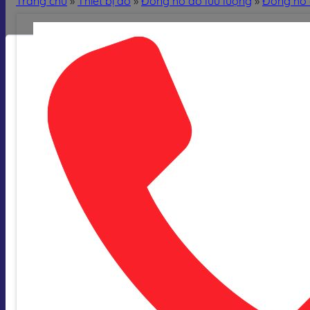
Trang chủ
»
Thiết bị đo
»
Đồng hồ đo lưu lượng
»
Đồng hồ 