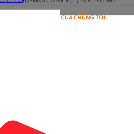
đo hơi nóng
»
Đồng hồ đo lưu lượng hơi Vortex DN15
CAM KẾT CỦA CHÚNG TÔI