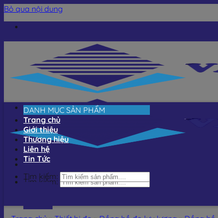
Bỏ qua nội dung
DANH MỤC SẢN PHẨM
Trang chủ
Giới thiệu
Thương hiệu
Liên hệ
Tin Tức
Tìm kiếm:
Tìm kiếm: