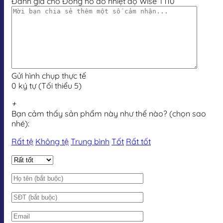
Đánh giá cho Đồng hồ đo nhiệt độ Wise T110
Gửi hình chụp thực tế
0 ký tự (Tối thiểu 5)
+
Bạn cảm thấy sản phẩm này như thế nào? (chọn sao
nhé):
Rất tệ
Không tệ
Trung bình
Tốt
Rất tốt