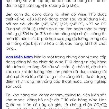
hệ thống và vị trí lắp đặt khác nhau từ bảng điều khiển
đến tủ kỹ thuật hay vị trí đường ống khác.
Bên cạnh đó, dòng đồng hồ nhiệt độ Wise T110 được
thiết kế với kiểu kết nối dạng chân sau và sử dụng kiểu
nối ren tiêu chuẩn 1/4″, 3/8″, 1/2″, 3/4″ PT, NPT và PF.
Cùng với chất liệu chân đo được làm hoàn toàn từ thép
không gỉ 304 hoặc 316 có khả năng chịu nhiệt, chống ăn
mòn tốt nên thiết bị phù hợp sử dụng đo lường trong các
hệ thống đặc biệt như hóa chất, dầu nóng, khí hơi, chất
lỏng,…
Van Miền Nam
hiện là một trong những đơn vị cung cấp
dòng đồng hồ đo nhiệt độ Wise T110 đáng tin cậy hàng
đầu trên thị trường. Sở hữu với chất liệu bền bỉ, độ chính
xác cao khi đo lường nên sản phẩm đã được chúng tôi
phân phối và lắp đặt trong nhiều công trình, dự án trọng
điểm như trong hệ thống cấp thoát nước, công nghiệp
sản xuất.
Tại kho hàng của Vanmiennam, chúng tôi hiện luôn sẵn
kho model đồng hồ nhiệt độ T110 của hãng Wise Hàn
Quốc và luôn có đầy đủ giấy tờ chứng nhận CO/CQ