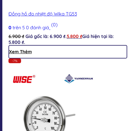
Đồng hồ đo nhiệt độ Wika TG53
(0)
0
trên 5
0
đánh giá
6.900
₫
Giá gốc là: 6.900 ₫.
5.800
₫
Giá hiện tại là:
5.800 ₫.
Xem Thêm
-7%