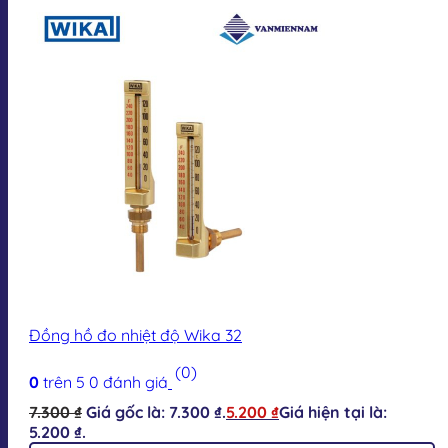
Đồng hồ đo nhiệt độ Wika 32
(0)
0
trên 5
0
đánh giá
7.300
₫
Giá gốc là: 7.300 ₫.
5.200
₫
Giá hiện tại là:
5.200 ₫.