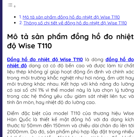
Mô tả sản phẩm đồng hồ đo nhiệt độ Wise T110
Thông số chi tiết về đồng hồ đo nhiệt độ Wise T110
Mô tả sản phẩm đồng hồ đo nhiệt
độ Wise T110
Đồng hồ đo nhiệt độ Wise T110
là dòng
đồng hồ đo
nhiệt độ
dạng cơ có độ bền cao và được làm từ chất
liệu thép không gỉ giúp hoạt động ổn định và chính xác
trong môi trường khắc nghiệt như hơi nóng, ẩm ướt hay
môi trường khác nhau. Kết hợp với khả năng đo lường
có sai số chỉ 1% vì thế model này là lựa chọn lý tưởng
trong các hệ thống yêu cầu giám sát nhiệt liên tục và
tính ăn mòn, hay nhiệt độ đo lường cao.
Điểm đặc biệt của model T110 của thương hiệu Wise
Hàn Quốc là thiết kế mặt đồng hồ với đa dạng kích
thước từ 50mm đến 150mm và chiều dài chân đo lên tới
2000mm. Do đó, sản phẩm phù hợp lắp đặt trong nhiều