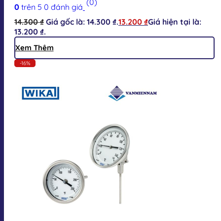
(0)
0
trên 5
0
đánh giá
14.300
₫
Giá gốc là: 14.300 ₫.
13.200
₫
Giá hiện tại là:
13.200 ₫.
Xem Thêm
-16%