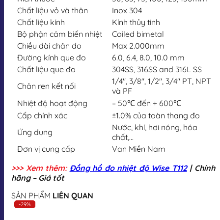
Chất liệu vỏ và thân
Inox 304
Chất liệu kính
Kính thủy tinh
Bộ phận cảm biến nhiệt
Coiled bimetal
Chiều dài chân đo
Max 2.000mm
Đường kính que đo
6.0, 6.4, 8.0, 10.0 mm
Chất liệu que đo
304SS, 316SS and 316L SS
1/4″, 3/8″, 1/2″, 3/4″ PT, NPT
Chân ren kết nối
và PF
Nhiệt độ hoạt động
– 50℃ đến + 600℃
Cấp chính xác
±1.0% của toàn thang đo
Nước, khí, hơi nóng, hóa
Ứng dụng
chất,…
Đơn vị cung cấp
Van Miền Nam
>>> Xem thêm:
Đồng hồ đo nhiệt độ Wise T112
| Chính
hãng – Giá tốt
SẢN PHẨM
LIÊN QUAN
-29%