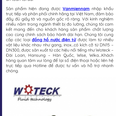
Sản phẩm hiện đang được
Vanmiennam
nhập khẩu
trực tiếp và phân phối chính hãng tại Việt Nam, đảm bảo
đầy đủ giấy tờ và nguồn gốc rõ ràng. Với kinh nghiệm
nhiều năm trong ngành thiết bị đo lường, chúng tôi cam
kết mang đến cho khách hàng sản phẩm chất lượng
cao cùng chính sách bảo hành dài hạn. Chúng tôi cung
cấp các loại
đồng hồ nước điện tử
được làm từ nhiều
vật liệu khác nhau như gang, inox…có kích cỡ từ DN15 –
DN300, được sản xuất từ các hiệu nổi tiếng như Woteck –
Đài Loan, Hansung – Hàn Quốc, Wise, Wika…Khách
hàng quan tâm vui lòng để lại số điện thoại hoặc liên hệ
trực tiếp qua Hotline để được tư vấn và hỗ trợ nhanh
chóng.