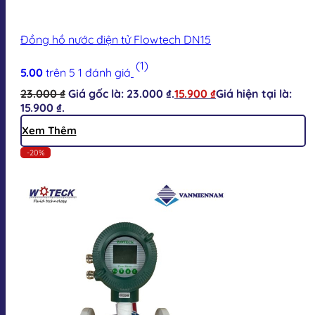
Đồng hồ nước điện tử Flowtech DN15
(1)
5.00
trên 5
1
đánh giá
23.000
₫
Giá gốc là: 23.000 ₫.
15.900
₫
Giá hiện tại là:
15.900 ₫.
Xem Thêm
-20%