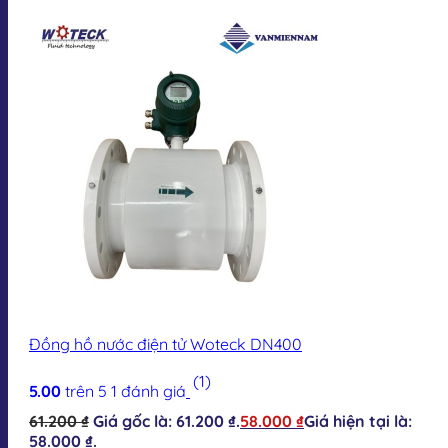
Đồng hồ nước điện tử Woteck DN400
(1)
5.00
trên 5
1
đánh giá
61.200
₫
Giá gốc là: 61.200 ₫.
58.000
₫
Giá hiện tại là:
58.000 ₫.