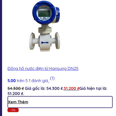
Đồng hồ nước điện tử Hansung DN25
(1)
5.00
trên 5
1
đánh giá
54.300
₫
Giá gốc là: 54.300 ₫.
51.200
₫
Giá hiện tại là:
51.200 ₫.
Xem Thêm
-5%