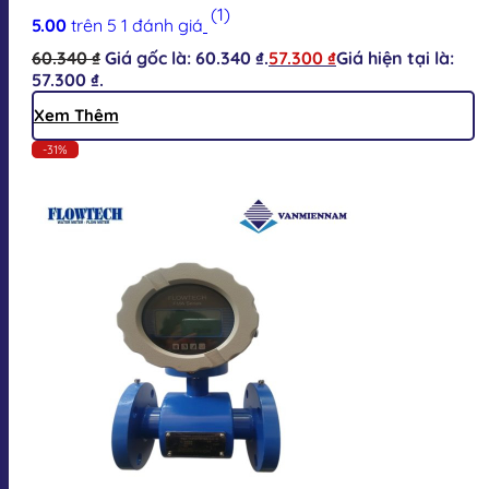
(1)
5.00
trên 5
1
đánh giá
60.340
₫
Giá gốc là: 60.340 ₫.
57.300
₫
Giá hiện tại là:
57.300 ₫.
Xem Thêm
-31%