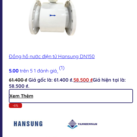
Đồng hồ nước điện tử Hansung DN150
(1)
5.00
trên 5
1
đánh giá
61.400
₫
Giá gốc là: 61.400 ₫.
58.500
₫
Giá hiện tại là:
58.500 ₫.
Xem Thêm
-6%