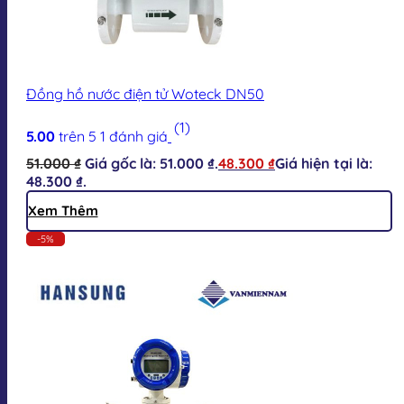
Đồng hồ nước điện tử Woteck DN50
(1)
5.00
trên 5
1
đánh giá
51.000
₫
Giá gốc là: 51.000 ₫.
48.300
₫
Giá hiện tại là:
48.300 ₫.
Xem Thêm
-5%