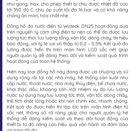
như gang, inox, cho phép thiết bị chịu được nhiệt độ cao
tới 350 độ C, chịu áp suất tối đa 16 bar và có khả năng
chống ăn mòn, hóa chất nhẹ.
Đồng hồ đo nước điện tử Woteck DN25 hoạt động dựa
trên nguyên lý cảm ứng điện từ nên có thể đo được lưu
lượng tức thời, lưu lượng tổng, vận tốc dòng chảy, tín hiệu
báo động…với tỷ lệ sai số thấp từ 0.2 – 0.5%. Kết quả đo
lường được hiển thị trên màn hình LCD sắc nét giúp
người quản lý dễ dàng theo dõi và kiểm soát quá trình
hoạt động của toàn hệ thống.
Hiện nay loại đồng hồ này đang được ưa chuộng và sử
dụng rộng rãi tại các nhà máy, hệ thống sản xuất như
cấp nước, thoát nước, nhà máy thủy điện, bể chứa nước,
khai thác dầu, khoáng sản…Với nhiệm vụ đo lưu lượng
nước sử dụng hay lưu lượng tức thời, vận tốc dòng chảy,
thể tích chất lỏng hoặc khí nén chính xác, nhanh chóng.
Kết quả đo được hiển thị lập tức trên màn hình điện tử
sắc nét, thông số rõ ràng giúp cho người quản lý hệ
thống dễ dàng kiểm soát và theo dõi hoạt động của
thiết bị từ đó nâng cao hiệu quả vận hành và đảm bảo
an toàn tối đa.