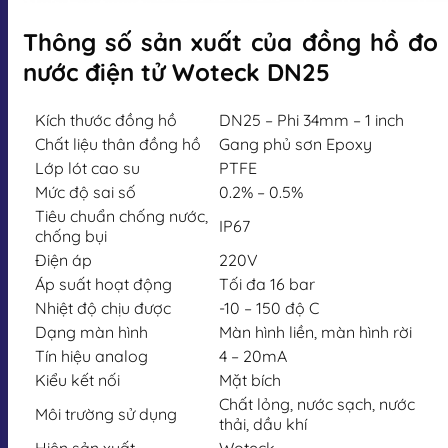
Thông số sản xuất của đồng hồ đo
nước điện tử Woteck DN25
Kích thước đồng hồ
DN25 – Phi 34mm – 1 inch
Chất liệu thân đồng hồ
Gang phủ sơn Epoxy
Lớp lót cao su
PTFE
Mức độ sai số
0.2% – 0.5%
Tiêu chuẩn chống nước,
IP67
chống bụi
Điện áp
220V
Áp suất hoạt động
Tối đa 16 bar
Nhiệt độ chịu được
-10 – 150 độ C
Dạng màn hình
Màn hình liền, màn hình rời
Tín hiệu analog
4 – 20mA
Kiểu kết nối
Mặt bích
Chất lỏng, nước sạch, nước
Môi trường sử dụng
thải, dầu khí
Hiện sản xuất
Woteck