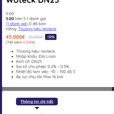
5.00
5.00
trên 5
1
đánh giá
(
1
đánh giá)
0
đã bán
Hãng:
Thương hiệu Woteck
45.000₫
51.000₫
-12%
(Tiết kiệm
6.000₫
)
Thương hiệu: Woteck
Nhập khẩu: Đài Loan
Kích cỡ: DN25
Sai số cho phép: 0.2% – 0.5%
Nhiệt độ làm việc: -10 – 150 độ C
Áp lực chịu tải: Max 16 bar
Thông tin chi tiết