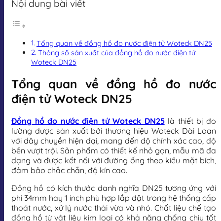
Nội dung bài viết
Tổng quan về đồng hồ đo nước điện tử Woteck DN25
Thông số sản xuất của đồng hồ đo nước điện tử
Woteck DN25
Tổng quan về đồng hồ đo nước
điện tử Woteck DN25
Đồng hồ đo nước điện tử Woteck DN25
là thiết bị đo
lường được sản xuất bởi thương hiệu Woteck Đài Loan
với dây chuyền hiện đại, mang đến độ chính xác cao, độ
bền vượt trội. Sản phẩm có thiết kế nhỏ gọn, mẫu mã đa
dạng và được kết nối với đường ống theo kiểu mặt bích,
đảm bảo chắc chắn, độ kín cao.
Đồng hồ có kích thước danh nghĩa DN25 tương ứng với
phi 34mm hay 1 inch phù hợp lắp đặt trong hệ thống cấp
thoát nước, xử lý nước thải vừa và nhỏ. Chất liệu chế tạo
đồng hồ từ vật liệu kim loại có khả năng chống chịu tốt