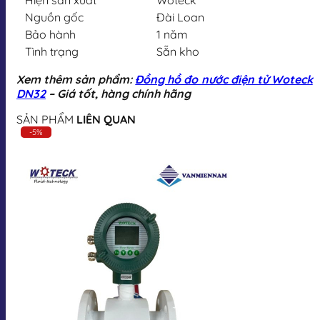
Nguồn gốc
Đài Loan
Bảo hành
1 năm
Tình trạng
Sẵn kho
Xem thêm sản phẩm:
Đồng hồ đo nước điện tử Woteck
DN32
– Giá tốt, hàng chính hãng
SẢN PHẨM
LIÊN QUAN
-5%