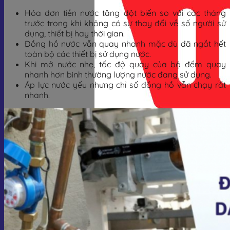
Hóa đơn tiền nước tăng đột biến so với các tháng
trước trong khi không có sự thay đổi về số người sử
dụng, thiết bị hay thời gian.
Đồng hồ nước vẫn quay nhanh mặc dù đã ngắt hết
toàn bộ các thiết bị sử dụng nước.
Khi mở nước nhẹ, tốc độ quay của bộ đếm quay
nhanh hơn bình thường lượng nước đang sử dụng.
Áp lực nước yếu nhưng chỉ số đồng hồ vẫn chạy rất
nhanh.
Giỏ hàng