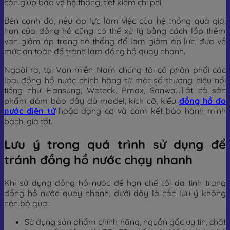
còn giúp bảo vệ hệ thống, tiết kiệm chi phí.
Bên cạnh đó, nếu áp lực làm việc của hệ thống quá giới
hạn của đồng hồ cũng có thể xử lý bằng cách lắp thêm
van giảm áp trong hệ thống để làm giảm áp lực, đưa về
mức an toàn để tránh làm đồng hồ quay nhanh.
Ngoài ra, tại Van miền Nam chúng tôi có phân phối các
loại đồng hồ nước chính hãng từ một số thương hiệu nổi
tiếng như Hansung, Woteck, Pmax, Sanwa…Tất cả sản
phẩm đảm bảo đầy đủ model, kích cỡ, kiểu
đồng hồ đo
nước điện tử
hoặc dạng cơ và cam kết bảo hành minh
bạch, giá tốt.
Lưu ý trong quá trình sử dụng để
tránh đồng hồ nước chạy nhanh
Khi sử dụng đồng hồ nước để hạn chế tối đa tình trạng
đồng hồ nước quay nhanh, dưới đây là các lưu ý không
nên bỏ qua:
Sử dụng sản phẩm chính hãng, nguồn gốc uy tín, chất