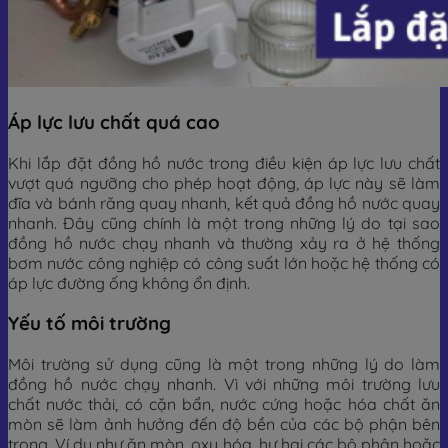
Áp lực lưu chất quá cao
Khi lắp đặt đồng hồ nước trong điều kiện áp lực lưu chất
vượt quá ngưỡng cho phép hoạt động, áp lực này sẽ làm
đĩa và bánh răng quay nhanh, kết quả đồng hồ nước quay
nhanh. Đây cũng chính là một trong những lý do tại sao
đồng hồ nước chạy nhanh và thường xảy ra ở hệ thống
bơm nước công nghiệp có công suất lớn hoặc hệ thống có
áp lực đường ống không ổn định.
Yếu tố môi trường
Môi trường sử dụng cũng là một trong những lý do làm
đồng hồ nước chạy nhanh. Vì với những môi trường lưu
chất nước thải, có cặn bẩn, nước cứng hoặc hóa chất ăn
mòn sẽ làm ảnh hưởng đến độ bền của các bộ phận bên
trong. Ví dụ như ăn mòn, oxy hóa, hư hại các bộ phận hoặc