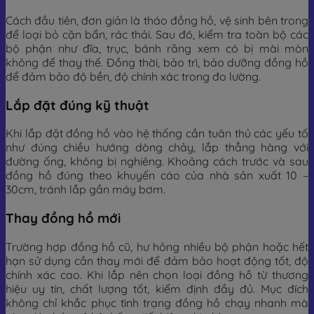
Cách đầu tiên, đơn giản là tháo đồng hồ, vệ sinh bên trong
để loại bỏ cặn bẩn, rác thải. Sau đó, kiểm tra toàn bộ các
bộ phận như đĩa, trục, bánh răng xem có bị mài mòn
không để thay thế. Đồng thời, bảo trì, bảo dưỡng đồng hồ
để đảm bảo độ bền, độ chính xác trong đo lường.
Lắp đặt đúng kỹ thuật
Khi lắp đặt đồng hồ vào hệ thống cần tuân thủ các yếu tố
như đúng chiều hướng dòng chảy, lắp thẳng hàng với
đường ống, không bị nghiêng. Khoảng cách trước và sau
đồng hồ đúng theo khuyến cáo của nhà sản xuất 10 –
30cm, tránh lắp gần máy bơm.
Thay đồng hồ mới
Trường hợp đồng hồ cũ, hư hỏng nhiều bộ phận hoặc hết
hạn sử dụng cần thay mới để đảm bảo hoạt động tốt, độ
chính xác cao. Khi lắp nên chọn loại đồng hồ từ thương
hiệu uy tín, chất lượng tốt, kiểm định đầy đủ. Mục đích
không chỉ khắc phục tình trạng đồng hồ chạy nhanh mà