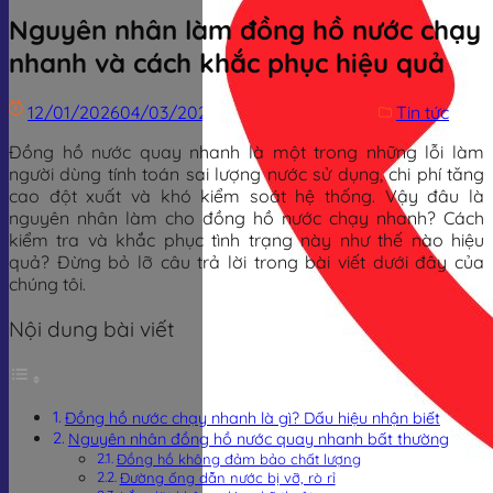
Nguyên nhân làm đồng hồ nước chạy
nhanh và cách khắc phục hiệu quả
12/01/2026
04/03/2026
Trịnh Đình Dũng
Tin tức
Đồng hồ nước quay nhanh là một trong những lỗi làm
người dùng tính toán sai lượng nước sử dụng, chi phí tăng
cao đột xuất và khó kiểm soát hệ thống. Vậy đâu là
nguyên nhân làm cho đồng hồ nước chạy nhanh? Cách
kiểm tra và khắc phục tình trạng này như thế nào hiệu
quả? Đừng bỏ lỡ câu trả lời trong bài viết dưới đây của
chúng tôi.
Nội dung bài viết
Đồng hồ nước chạy nhanh là gì? Dấu hiệu nhận biết
Nguyên nhân đồng hồ nước quay nhanh bất thường
Đồng hồ không đảm bảo chất lượng
Đường ống dẫn nước bị vỡ, rò rỉ