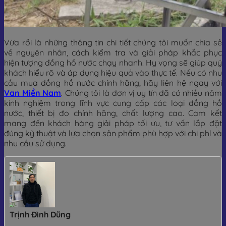
Vừa rồi là những thông tin chi tiết chúng tôi muốn chia sẻ
về nguyên nhân, cách kiểm tra và giải pháp khắc phục
hiện tượng đồng hồ nước chạy nhanh. Hy vọng sẽ giúp quý
khách hiểu rõ và áp dụng hiệu quả vào thực tế. Nếu có nhu
cầu mua đồng hồ nước chính hãng, hãy liên hệ ngay với
Van Miền Nam
. Chúng tôi là đơn vị uy tín đã có nhiều năm
kinh nghiệm trong lĩnh vực cung cấp các loại đồng hồ
nước, thiết bị đo chính hãng, chất lượng cao. Cam kết
mang đến khách hàng giải pháp tối ưu, tư vấn lắp đặt
đúng kỹ thuật và lựa chọn sản phẩm phù hợp với chi phí và
nhu cầu sử dụng.
Trịnh Đình Dũng