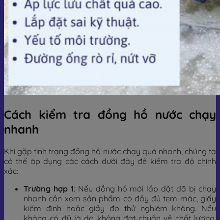
Cách kiểm tra đồng hồ nước chạy
nhanh
Khi gặp tình trạng đồng hồ nước chạy quá nhanh, chúng ta
có thể áp dụng các cách dưới đây để kiểm tra độ chính
xác:
Trường hợp 1
: Nếu đồng hồ mới lắp đặt đã bị chạy
nhanh cần xem sản phẩm có đầy đủ tem mác, giấy
kiểm định hoặc giấy đo thử nghiệm không. Nếu
không có đủ là do không đạt chuẩn về chất lượng,