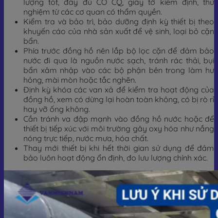
lượng tốt, đầy đủ CO CQ, giấy tờ kiểm định, thử
nghiệm từ các cơ quan có thẩm quyền.
Kiểm tra và bảo trì, bảo dưỡng định kỳ thiết bị theo
khuyến cáo của nhà sản xuất để vệ sinh, loại bỏ cặn
bẩn.
Phía trước đồng hồ nên lắp bộ lọc cặn để đảm bảo
nước đi qua là nguồn nước sạch, tránh rác thải, bụi
bẩn xâm nhập vào các bộ phận bên trong làm hư
hỏng, mài mòn hoặc tắc nghẽn.
Định kỳ khóa các van xả để kiểm tra hoạt động của
đồng hồ, xem có dừng lại hoàn toàn không, có bị rò rỉ
hay vỡ ống không.
Cần tránh va đập mạnh vào đồng hồ nước hoặc để
thiết bị tiếp xúc với môi trường gây oxy hóa như nắng
nóng trực tiếp, nước mưa, hóa chất.
Thay mới thiết bị khi hết thời gian sử dụng để đảm
bảo luôn hoạt động ổn định, đo lưu lượng chính xác.