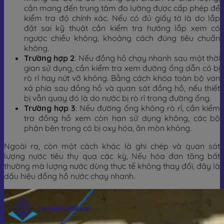
cần mang đến trung tâm đo lường được cấp phép để
kiểm tra độ chính xác. Nếu có đủ giấy tờ là do lắp
đặt sai kỹ thuật cần kiểm tra hướng lắp xem có
ngược chiều không, khoảng cách đúng tiêu chuẩn
không.
Trường hợp 2
: Nếu đồng hồ chạy nhanh sau một thời
gian sử dụng, cần kiểm tra xem đường ống dẫn có bị
rò rỉ hay nứt vỡ không. Bằng cách khóa toàn bộ van
xả phía sau đồng hồ và quan sát đồng hồ, nếu thiết
bị vẫn quay đó là do nước bị rò rỉ trong đường ống.
Trường hợp 3
: Nếu đường ống không rò rỉ, cần kiểm
tra đồng hồ xem còn hạn sử dụng không, các bộ
phận bên trong có bị oxy hóa, ăn mòn không.
Ngoài ra, còn một cách khác là ghi chép và quan sát
lượng nước tiêu thụ qua các kỳ, Nếu hóa đơn tăng bất
thường mà lượng nước dùng thực tế không thay đổi, đây là
dấu hiệu đồng hồ nước chạy nhanh.