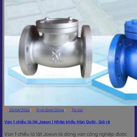
20/04/2026
|
Trịnh Đình Dũng
|
Tin tức
Van 1 chiều lá lật Joeun | Nhập khẩu Hàn Quốc, Giá rẻ
Van 1 chiều lá lật Joeun là dòng van công nghiệp được