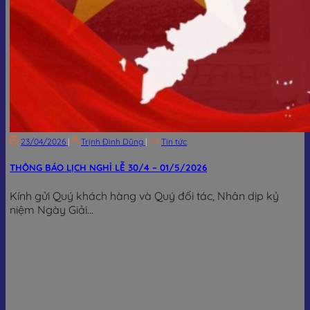
23/04/2026
|
Trịnh Đình Dũng
|
Tin tức
THÔNG BÁO LỊCH NGHỈ LỄ 30/4 – 01/5/2026
Kính gửi Quý khách hàng và Quý đối tác, Nhân dịp kỷ
niệm Ngày Giải...