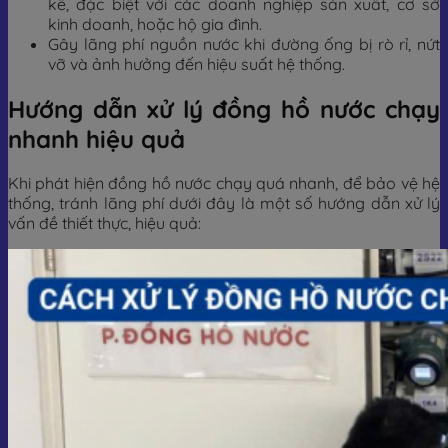
kể, đặc biệt với các doanh nghiệp sản xuất, cơ sở
kinh doanh, hoặc hộ gia đình.
Gây lãng phí nguồn nước khi đường ống bị rò rỉ, nứt
vỡ và ảnh hưởng đến hiệu suất hệ thống.
Hướng dẫn xử lý đồng hồ nước chạy
nhanh hiệu quả
Khi phát hiện đồng hồ nước chạy quá nhanh, để bảo vệ hệ
thống, tránh lãng phí dưới đây là một số hướng dẫn xử lý
vấn đề thiết thực, hiệu quả: