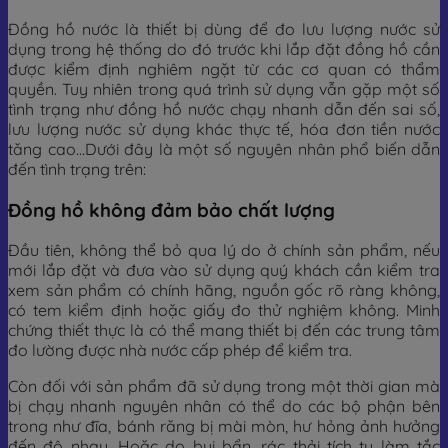
Đồng hồ nước là thiết bị dùng để đo lưu lượng nước sử
dụng trong hệ thống do đó trước khi lắp đặt đồng hồ cần
được kiểm định nghiêm ngặt từ các cơ quan có thẩm
quyền. Tuy nhiên trong quá trình sử dụng vẫn gặp một số
tình trạng như đồng hồ nước chạy nhanh dẫn đến sai số,
lưu lượng nước sử dụng khác thực tế, hóa đơn tiền nước
tăng cao…Dưới đây là một số nguyên nhân phổ biến dẫn
đến tình trạng trên:
Đồng hồ không đảm bảo chất lượng
Đầu tiên, không thể bỏ qua lý do ở chính sản phẩm, nếu
mới lắp đặt và đưa vào sử dụng quý khách cần kiểm tra
xem sản phẩm có chính hãng, nguồn gốc rõ ràng không,
có tem kiểm định hoặc giấy đo thử nghiệm không. Minh
chứng thiết thực là có thể mang thiết bị đến các trung tâm
đo lường được nhà nước cấp phép để kiểm tra.
Còn đối với sản phẩm đã sử dụng trong một thời gian mà
bị chạy nhanh nguyên nhân có thể do các bộ phận bên
trong như đĩa, bánh răng bị mài mòn, hư hỏng ảnh hưởng
đến độ nhạy. Hoặc do bụi bẩn, rác thải tích tụ làm tắc