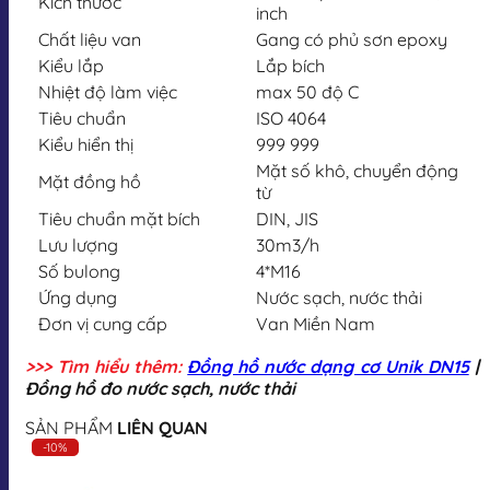
Kích thước
inch
Chất liệu van
Gang có phủ sơn epoxy
Kiểu lắp
Lắp bích
Nhiệt độ làm việc
max 50 độ C
Tiêu chuẩn
ISO 4064
Kiểu hiển thị
999 999
Mặt số khô, chuyển động
Mặt đồng hồ
từ
Tiêu chuẩn mặt bích
DIN, JIS
Lưu lượng
30m3/h
Số bulong
4*M16
Ứng dụng
Nước sạch, nước thải
Đơn vị cung cấp
Van Miền Nam
>>> Tìm hiểu thêm:
Đồng hồ nước dạng cơ Unik DN15
|
Đồng hồ đo nước sạch, nước thải
SẢN PHẨM
LIÊN QUAN
-10%