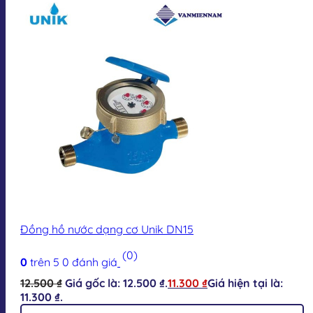
Đồng hồ nước dạng cơ Unik DN15
(0)
0
trên 5
0
đánh giá
12.500
₫
Giá gốc là: 12.500 ₫.
11.300
₫
Giá hiện tại là:
11.300 ₫.