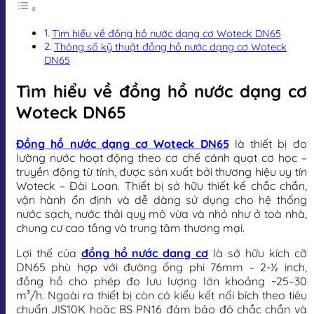
Tìm hiểu về đồng hồ nước dạng cơ Woteck DN65
Thông số kỹ thuật đồng hồ nước dạng cơ Woteck
DN65
Tìm hiểu về đồng hồ nước dạng cơ
Woteck DN65
Đồng hồ nước dạng cơ Woteck DN65
là thiết bị đo
lường nước hoạt động theo cơ chế cánh quạt cơ học –
truyền động từ tính, được sản xuất bởi thương hiệu uy tín
Woteck – Đài Loan. Thiết bị sở hữu thiết kế chắc chắn,
vận hành ổn định và dễ dàng sử dụng cho hệ thống
nước sạch, nước thải quy mô vừa và nhỏ như ở toà nhà,
chung cư cao tầng và trung tâm thương mại.
Lợi thế của
đồng hồ nước dạng cơ
là sở hữu kích cỡ
DN65 phù hợp với đường ống phi 76mm – 2-½ inch,
đồng hồ cho phép đo lưu lượng lớn khoảng ~25–30
m³/h. Ngoài ra thiết bị còn có kiểu kết nối bích theo tiêu
chuẩn JIS10K hoặc BS PN16 đảm bảo độ chắc chắn và