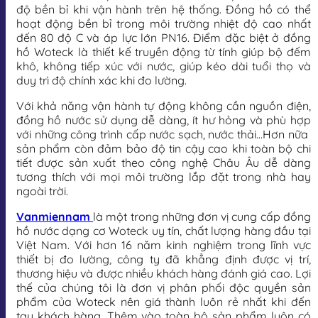
độ bền bỉ khi vận hành trên hệ thống. Đồng hồ có thể
hoạt động bền bỉ trong môi trường nhiệt độ cao nhất
đến 80 độ C và áp lực lớn PN16. Điểm đặc biệt ở đồng
hồ Woteck là thiết kế truyền động từ tính giúp bộ đếm
khô, không tiếp xúc với nước, giúp kéo dài tuổi thọ và
duy trì độ chính xác khi đo lường.
Với khả năng vận hành tự động không cần nguồn điện,
đồng hồ nước sử dụng dễ dàng, ít hư hỏng và phù hợp
với những công trình cấp nước sạch, nước thải…Hơn nữa
sản phẩm còn đảm bảo độ tin cậy cao khi toàn bộ chi
tiết được sản xuất theo công nghệ Châu Âu dễ dàng
tương thích với mọi môi trường lắp đặt trong nhà hay
ngoài trời.
Vanmiennam
là một trong những đơn vị cung cấp đồng
hồ nước dạng cơ Woteck uy tín, chất lượng hàng đầu tại
Việt Nam. Với hơn 16 năm kinh nghiệm trong lĩnh vực
thiết bị đo lường, công ty đã khẳng định được vị trí,
thương hiệu và được nhiều khách hàng đánh giá cao. Lợi
thế của chúng tôi là đơn vị phân phối độc quyền sản
phẩm của Woteck nên giá thành luôn rẻ nhất khi đến
tay khách hàng. Thêm vào toàn bộ sản phẩm luôn có