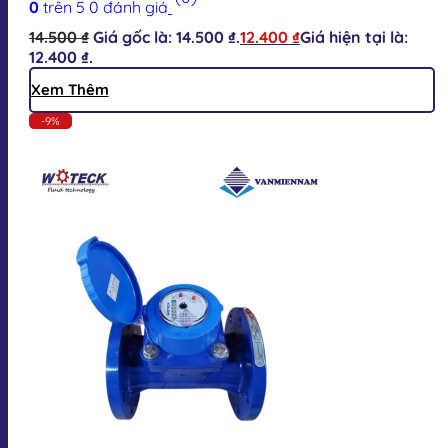
0
trên 5
0
đánh giá
14.500
₫
Giá gốc là: 14.500 ₫.
12.400
₫
Giá hiện tại là:
12.400 ₫.
Xem Thêm
-9%