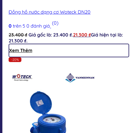
Đồng hồ nước dạng cơ Woteck DN20
(0)
0
trên 5
0
đánh giá
23.400
₫
Giá gốc là: 23.400 ₫.
21.300
₫
Giá hiện tại là:
21.300 ₫.
Xem Thêm
-20%