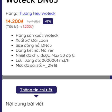
Hãng:
Thương hiệu Woteck
14.200₫
15.400₫
-8%
(Tiết kiệm
1.200₫
)
Hãng sản xuất: Woteck
Xuất xứ: Đài Loan
Size đồng hồ: DN65
Dạng kết nối: Nối ren
Nhiệt độ chịu được: Max 50 độ C
Lưu lượng đo: 0000001 m3/h
Mức độ sai số: +_2% lit
Thông tin chi tiết
Nội dung bài viết