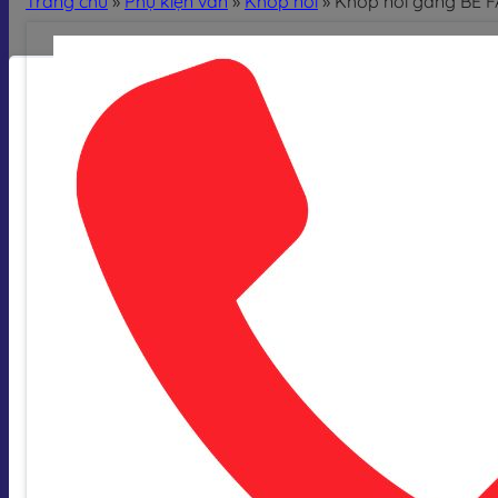
Trang chủ
»
Phụ kiện van
»
Khớp nối
»
Khớp nối gang BE F