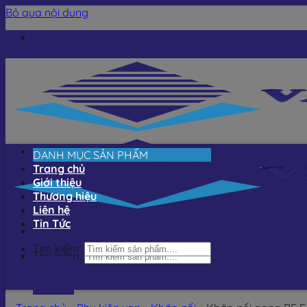
Bỏ qua nội dung
DANH MỤC SẢN PHẨM
Trang chủ
Giới thiệu
Thương hiệu
Liên hệ
Tin Tức
Tìm kiếm:
Tìm kiếm: