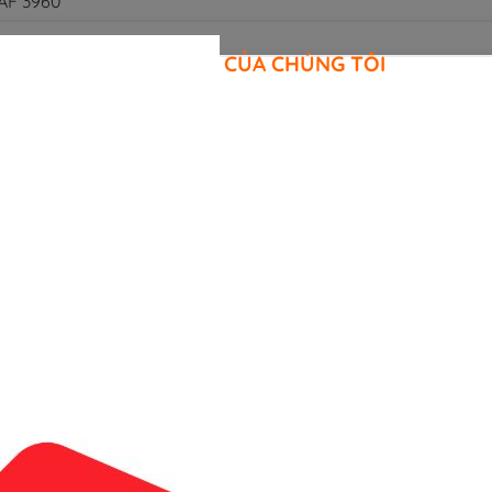
AF 3960
CAM KẾT CỦA CHÚNG TÔI