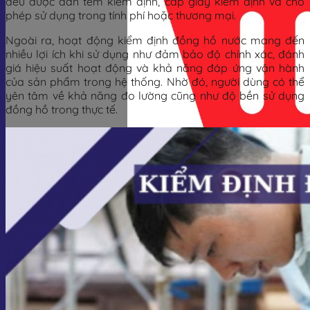
đều được dán tem kiểm định, cấp giấy kiểm định và cho
phép sử dụng trong tính phí hoặc thương mại.
Ngoài ra, hoạt động kiểm định đồng hồ nước mang đến
nhiều lợi ích khi sử dụng như đảm bảo độ chính xác, đánh
giá hiệu suất hoạt động và khả năng đáp ứng vận hành
của sản phẩm trong hệ thống. Nhờ đó, người dùng có thể
yên tâm về khả năng đo lường cũng như độ bền sử dụng
đồng hồ trong thực tế.
Giỏ hàng