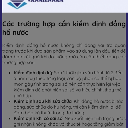
Các trường hợp cần kiểm định đồng
hồ nước
Kiểm định đồng hồ nước không chỉ đóng vai trò quan
trọng trước khi đưa sản phẩm vào sử dụng lần đầu tiên để
đảm bảo kết quả khi đo lường mà còn cần thiết trong các
trường hợp sau:
Kiểm định định kỳ
: Sau 1 thời gian vận hành từ 2 đến
5 năm tùy theo từng loại, các bộ phận có thể bị hao
mòn gây tình trạng sai số nên cần thực hiện lại việc
kiểm định để phát hiện sai số và hiệu chỉnh, thay thế
phù hợp.
Kiểm định sau khi sửa chữa
: Khi đồng hồ nước bị tác
động, sửa chữa do hư hỏng, thì cần kiểm định lại để
đảm bảo kỹ thuật trong đo lường.
Kiểm định khi có sai số
: Nếu xuất hiện tình trạng nước
ghi nhận không khớp với thực tế hoặc tăng giảm bất