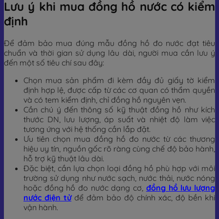
Lưu ý khi mua đồng hồ nước có kiểm
định
Để đảm bảo mua đúng mẫu đồng hồ đo nước đạt tiêu
chuẩn và thời gian sử dụng lâu dài, người mua cần lưu ý
đến một số tiêu chí sau đây:
Chọn mua sản phẩm đi kèm đầy đủ giấy tờ kiểm
định hợp lệ, được cấp từ các cơ quan có thẩm quyền
và có tem kiểm định, chỉ đồng hồ nguyên vẹn.
Cần chú ý đến thông số kỹ thuật đồng hồ như kích
thước DN, lưu lượng, áp suất và nhiệt độ làm việc
tương ứng với hệ thống cần lắp đặt.
Ưu tiên chọn mua đồng hồ đo nước từ các thương
hiệu uy tín, nguồn gốc rõ ràng cùng chế độ bảo hành,
hỗ trợ kỹ thuật lâu dài.
Đặc biệt, cần lựa chọn loại đồng hồ phù hợp với môi
trường sử dụng như nước sạch, nước thải, nước nóng
hoặc đồng hồ đo nước dạng cơ,
đồng hồ lưu lượng
nước điện tử
để đảm bảo độ chính xác, độ bền khi
vận hành.