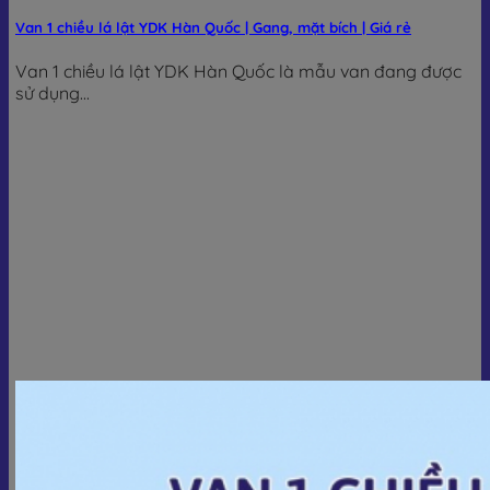
Van 1 chiều lá lật YDK Hàn Quốc | Gang, mặt bích | Giá rẻ
Van 1 chiều lá lật YDK Hàn Quốc là mẫu van đang được
sử dụng...