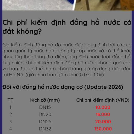
Chi phí kiểm định đồng hồ nước có
đắt không?
Giá kiểm định đồng hồ đo nước được quy định bởi các cơ
quan quản lý nước hoặc công ty cấp nước và có thể khác
nhau tùy theo từng địa điểm, quy định hoặc loại đồng hồ.
Tuy nhiên, chi phí kiểm định đồng hồ nước không quá cao
và bạn đọc có thể tham khảo bảng giá áp dụng dưới đây
tại Hà Nội (giá chưa bao gồm thuế GTGT 10%):
Đối với đồng hồ nước dạng cơ (Update 2026)
TT
Kích cỡ (mm)
Chi phí kiểm định (VND)
1
DN15
10.000
2
DN20
15.000
3
DN25
20.000
4
DN32
130.000