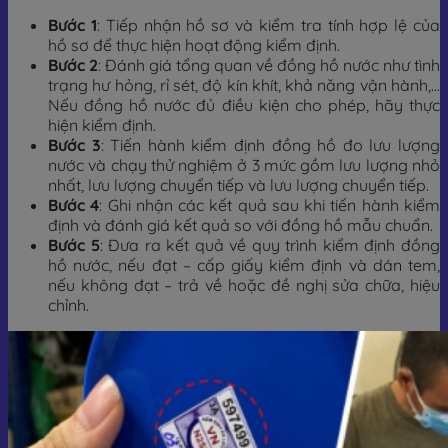
Bước 1
: Tiếp nhận hồ sơ và kiểm tra tính hợp lệ của
hồ sơ để thực hiện hoạt động kiểm định.
Bước 2
: Đánh giá tổng quan về đồng hồ nước như tình
trạng hư hỏng, rỉ sét, độ kín khít, khả năng vận hành,…
Nếu đồng hồ nước đủ điều kiện cho phép, hãy thực
hiện kiểm định.
Bước 3
: Tiến hành kiểm định đồng hồ đo lưu lượng
nước và chạy thử nghiệm ở 3 mức gồm lưu lượng nhỏ
nhất, lưu lượng chuyển tiếp và lưu lượng chuyển tiếp.
Bước 4
: Ghi nhận các kết quả sau khi tiến hành kiểm
định và đánh giá kết quả so với đồng hồ mẫu chuẩn.
Bước 5
: Đưa ra kết quả về quy trình kiểm định đồng
hồ nước, nếu đạt – cấp giấy kiểm định và dán tem,
nếu không đạt – trả về hoặc đề nghị sửa chữa, hiệu
chỉnh.