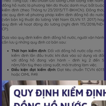
Theo Tổng cục Tiêu chuẩn Đo lường Chất lượng Việt Nam,
đồng hồ nước là phương tiện đo thuộc danh mục bắt buộc
kiểm định (theo Thông tư 23/2013/TT-BKHCN). Đồng thời,
các quy định về phương pháp kiểm định đồng hồ đo nước
(văn bản kỹ thuật đo lường Việt Nam ĐLVN 17: 2017) hay
quy định về hoạt động đo lường (nghị định 115/2018/NĐ-
CP).
Dựa vào quy định kiểm định đồng hồ nước, người vận hành
cần lưu ý những quy định cơ bản sau:
Thời hạn kiểm định
: Đối với đồng hồ nước cấp mới –
kiểm định lần đầu trước khi đưa vào sử dụng và đối
với đồng hồ đang vận hành – định kỳ 2 đến 5
năm/lần tùy theo công suất, môi trường làm việc.
Điều kiện đạt kiểm định
: Đạt tiêu chuẩn TCVN 6013
hoặc OIML R49.