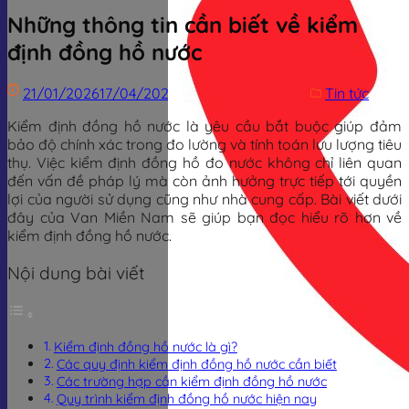
Những thông tin cần biết về kiểm
định đồng hồ nước
21/01/2026
17/04/2026
Trịnh Đình Dũng
Tin tức
Kiểm định đồng hồ nước là yêu cầu bắt buộc giúp đảm
bảo độ chính xác trong đo lường và tính toán lưu lượng tiêu
thụ. Việc kiểm định đồng hồ đo nước không chỉ liên quan
đến vấn đề pháp lý mà còn ảnh hưởng trực tiếp tới quyền
lợi của người sử dụng cũng như nhà cung cấp. Bài viết dưới
đây của Van Miền Nam sẽ giúp bạn đọc hiểu rõ hơn về
kiểm định đồng hồ nước.
Nội dung bài viết
Kiểm định đồng hồ nước là gì?
Các quy định kiểm định đồng hồ nước cần biết
Các trường hợp cần kiểm định đồng hồ nước
Quy trình kiểm định đồng hồ nước hiện nay