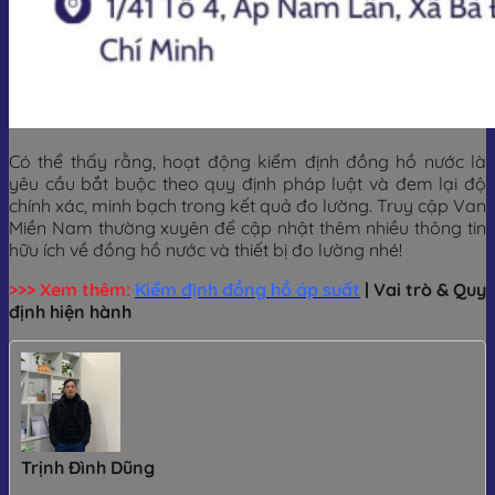
Có thể thấy rằng, hoạt động kiểm định đồng hồ nước là
yêu cầu bắt buộc theo quy định pháp luật và đem lại độ
chính xác, minh bạch trong kết quả đo lường. Truy cập Van
Miền Nam thường xuyên để cập nhật thêm nhiều thông tin
hữu ích về đồng hồ nước và thiết bị đo lường nhé!
>>> Xem thêm:
Kiểm định đồng hồ áp suất
| Vai trò & Quy
định hiện hành
Trịnh Đình Dũng