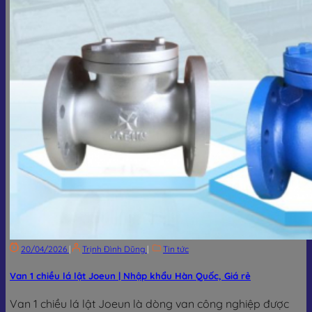
20/04/2026
|
Trịnh Đình Dũng
|
Tin tức
Van 1 chiều lá lật Joeun | Nhập khẩu Hàn Quốc, Giá rẻ
Van 1 chiều lá lật Joeun là dòng van công nghiệp được