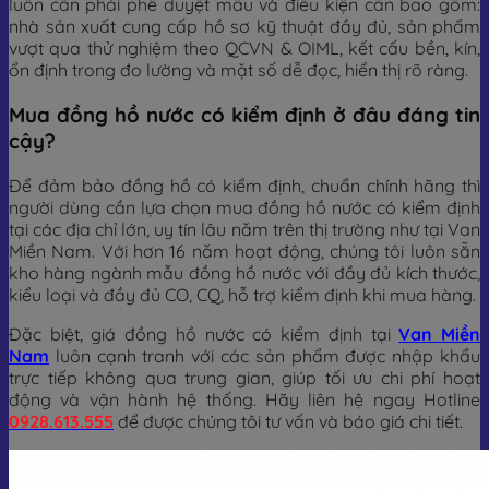
luôn cần phải phê duyệt mẫu và điều kiện cần bao gồm:
nhà sản xuất cung cấp hồ sơ kỹ thuật đầy đủ, sản phẩm
vượt qua thử nghiệm theo QCVN & OIML, kết cấu bền, kín,
ổn định trong đo lường và mặt số dễ đọc, hiển thị rõ ràng.
Mua đồng hồ nước có kiểm định ở đâu đáng tin
cậy?
Để đảm bảo đồng hồ có kiểm định, chuẩn chính hãng thì
người dùng cần lựa chọn mua đồng hồ nước có kiểm định
tại các địa chỉ lớn, uy tín lâu năm trên thị trường như tại Van
Miền Nam. Với hơn 16 năm hoạt động, chúng tôi luôn sẵn
kho hàng ngành mẫu đồng hồ nước với đầy đủ kích thước,
kiểu loại và đầy đủ CO, CQ, hỗ trợ kiểm định khi mua hàng.
Đặc biệt, giá đồng hồ nước có kiểm định tại
Van Miền
Nam
luôn cạnh tranh với các sản phẩm được nhập khẩu
trực tiếp không qua trung gian, giúp tối ưu chi phí hoạt
động và vận hành hệ thống. Hãy liên hệ ngay Hotline
0928.613.555
để được chúng tôi tư vấn và báo giá chi tiết.