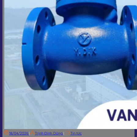
18/04/2026
|
Trịnh Đình Dũng
|
Tin tức