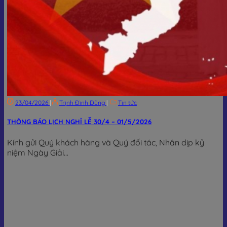
23/04/2026
|
Trịnh Đình Dũng
|
Tin tức
THÔNG BÁO LỊCH NGHỈ LỄ 30/4 – 01/5/2026
Kính gửi Quý khách hàng và Quý đối tác, Nhân dịp kỷ
niệm Ngày Giải...