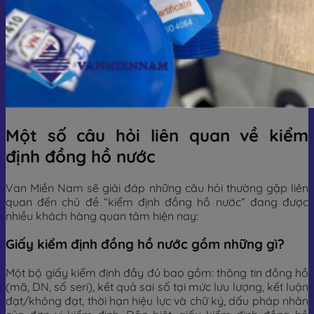
Một số câu hỏi liên quan về kiểm
định đồng hồ nước
Van Miền Nam sẽ giải đáp những câu hỏi thường gặp liên
quan đến chủ đề “kiểm định đồng hồ nước” đang được
nhiều khách hàng quan tâm hiện nay:
Giấy kiểm định đồng hồ nước gồm những gì?
Một bộ giấy kiểm định đầy đủ bao gồm: thông tin đồng hồ
(mã, DN, số seri), kết quả sai số tại mức lưu lượng, kết luận
đạt/không đạt, thời hạn hiệu lực và chữ ký, dấu pháp nhân