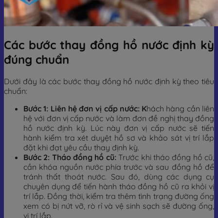
Các bước thay đồng hồ nước định kỳ
đúng chuẩn
Dưới đây là các bước thay đồng hồ nước định kỳ theo tiêu
chuẩn:
Bước 1: Liên hệ đơn vị cấp nước: K
hách hàng cần liên
hệ với đơn vị cấp nước và làm đơn đề nghị thay đồng
hồ nước định kỳ. Lúc này đơn vị cấp nước sẽ tiến
hành kiểm tra xét duyệt hồ sơ và khảo sát vị trí lắp
đặt khi đạt yêu cầu thay định kỳ.
Bước 2: Tháo đồng hồ cũ:
Trước khi tháo đồng hồ cũ,
cần khóa nguồn nước phía trước và sau đồng hồ để
tránh thất thoát nước. Sau đó, dùng các dụng cụ
chuyên dụng để tiến hành tháo đồng hồ cũ ra khỏi vị
trí lắp. Đồng thời, kiểm tra thêm tình trạng đường ống
xem có bị nứt vỡ, rò rỉ và vệ sinh sạch sẽ đường ống,
vị trí lắp.