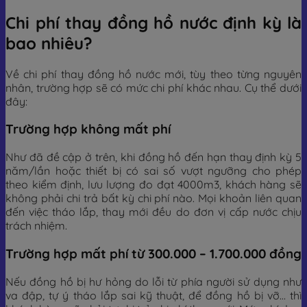
Chi phí thay đồng hồ nước định kỳ là
bao nhiêu?
Về chi phí thay đồng hồ nước mới, tùy theo từng nguyên
nhân, trường hợp sẽ có mức chi phí khác nhau. Cụ thể dưới
đây:
Trường hợp không mất phí
Như đã đề cập ở trên, khi đồng hồ đến hạn thay định kỳ 5
năm/lần hoặc thiết bị có sai số vượt ngưỡng cho phép
theo kiểm định, lưu lượng đo đạt 4000m3, khách hàng sẽ
không phải chi trả bất kỳ chi phí nào. Mọi khoản liên quan
đến việc tháo lắp, thay mới đều do đơn vị cấp nước chịu
trách nhiệm.
Trường hợp mất phí từ 300.000 – 1.700.000 đồng
Nếu đồng hồ bị hư hỏng do lỗi từ phía người sử dụng như
va đập, tự ý tháo lắp sai kỹ thuật, để đồng hồ bị vỡ… thì