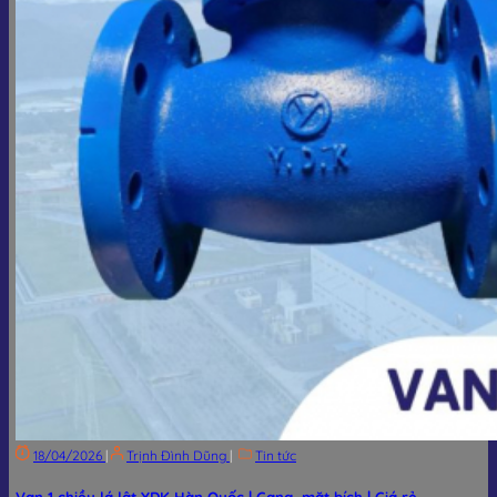
18/04/2026
|
Trịnh Đình Dũng
|
Tin tức