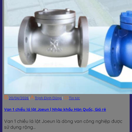
20/04/2026
|
Trịnh Đình Dũng
|
Tin tức
Van 1 chiều lá lật Joeun | Nhập khẩu Hàn Quốc, Giá rẻ
Van 1 chiều lá lật Joeun là dòng van công nghiệp được
sử dụng rộng...