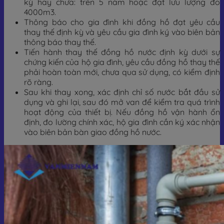
kỳ hay chưa: trên 5 năm hoặc đạt lưu lượng đo
4000m3.
Thông báo cho gia đình khi đồng hồ đạt yêu cầu
thay thế định kỳ và yêu cầu gia đình ký vào biên bản
thông báo thay thế.
Tiến hành thay thế đồng hồ nước định kỳ dưới sự
chứng kiến của hộ gia đình, yêu cầu đồng hồ thay thế
phải hoàn toàn mới, chưa qua sử dụng, có kiểm định
rõ ràng.
Sau khi thay xong, xác định chỉ số nước bắt đầu sử
dụng và ghi lại, sau đó mở van để kiểm tra quá trình
hoạt động của thiết bị. Nếu đồng hồ vận hành ổn
định, đo lường chính xác, hộ gia đình cần ký xác nhận
vào biên bản bàn giao đồng hồ nước.