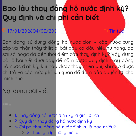
Bao lâu thay đồng hồ nước định kỳ?
Quy định và chi phí cần biết
17/01/2026
04/03/2026
Trịnh Đình Dũng
Tin tức
Bạn đang sử dụng đồng hồ nước đơn vị cấp nước cung
cấp và nhận thấy thiết bị bắt đầu có dấu hiệu hư hỏng, đo
sai số hoặc đã đến thời điểm cần thay định kỳ? Vậy đừng
bỏ lỡ bài viết dưới đây để nắm được quy định thay đồng
hồ nước định kỳ, khi nào được thay miễn phí, khi nào được
chi trả và các mức phí liên quan để đảm bảo quyền lợi cho
mình nhé.
Nội dung bài viết
Thay đồng hồ nước định kỳ là gì? Lợi ích
Quy định thay đồng hồ nước định kỳ
Chi phí thay đồng hồ nước định kỳ là bao nhiêu?
Trường hợp không mất phí