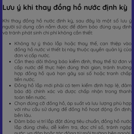
Lưu ý khi thay đồng hồ nước định kỳ
Khi thay đồng hồ nước định kỳ, sau đây là một số lưu ý
người sử dụng cần nắm được để đảm bảo đúng quy định
và tránh phát sinh chi phí không cần thiết:
Không tự ý tháo lắp hoặc thay thế, can thiệp vào
đồng hồ nước vì thiết bị này thuộc quyền quản lý của
đơn vị cấp nước.
Cần theo dõi thông báo kiểm định, thay thế từ đơn vị
cấp nước để thực hiện đúng thời gian, tránh trường
hợp đồng hồ quá hạn gây sai số hoặc tranh chấp
tiền nước.
Đồng hồ lắp mới phải có tem kiểm định hợp lệ, đảm
bảo độ chính xác và được chấp nhận trong thanh
toán tiền nước.
Chọn đúng cỡ đồng hồ, áp suất và lưu lượng phù hợp
với nhu cầu sử dụng để đồng hồ hoạt động ổn định,
bền lâu.
Đảm bảo vị trí lắp đặt đúng tiêu chuẩn, đồng hồ nước
lắp đúng chiều, dễ kiểm tra, đọc chỉ số, tránh ngập
nước, va đập hoặc tác động từ môi trường bên ngoài.