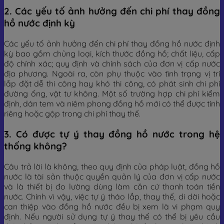
2. Các yếu tố ảnh hưởng đến chi phí thay đồng
hồ nước định kỳ
Các yếu tố ảnh hưởng đến chi phí thay đồng hồ nước định
kỳ bao gồm chủng loại, kích thước đồng hồ; chất liệu, cấp
độ chính xác; quy định và chính sách của đơn vị cấp nước
địa phương. Ngoài ra, còn phụ thuộc vào tình trạng vị trí
lắp đặt dễ thi công hay khó thi công, có phát sinh chi phí
đường ống, vật tư không. Một số trường hợp chi phí kiểm
định, dán tem và niêm phong đồng hồ mới có thể được tính
riêng hoặc gộp trong chi phí thay thế.
3. Có được tự ý thay đồng hồ nước trong hệ
thống không?
Câu trả lời là không, theo quy định của pháp luật, đồng hồ
nước là tài sản thuộc quyền quản lý của đơn vị cấp nước
và là thiết bị đo lường dùng làm căn cứ thanh toán tiền
nước. Chính vì vậy, việc tự ý tháo lắp, thay thế, di dời hoặc
can thiệp vào đồng hồ nước đều bị xem là vi phạm quy
định. Nếu người sử dụng tự ý thay thế có thể bị yêu cầu