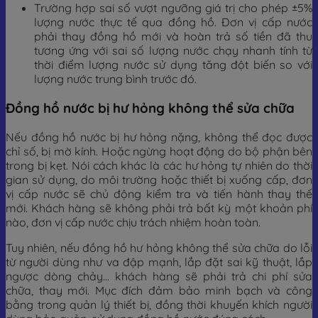
Trường hợp sai số vượt ngưỡng giá trị cho phép ±5%
lượng nước thực tế qua đồng hồ. Đơn vị cấp nước
phải thay đồng hồ mới và hoàn trả số tiền đã thu
tương ứng với sai số lượng nước chạy nhanh tính từ
thời điểm lượng nước sử dụng tăng đột biến so với
lượng nước trung bình trước đó.
Đồng hồ nước bị hư hỏng không thể sửa chữa
Nếu đồng hồ nước bị hư hỏng nặng, không thể đọc được
chỉ số, bị mờ kính. Hoặc ngừng hoạt động do bộ phận bên
trong bị kẹt. Nói cách khác là các hư hỏng tự nhiên do thời
gian sử dụng, do môi trường hoặc thiết bị xuống cấp, đơn
vị cấp nước sẽ chủ động kiểm tra và tiến hành thay thế
mới. Khách hàng sẽ không phải trả bất kỳ một khoản phí
nào, đơn vị cấp nước chịu trách nhiệm hoàn toàn.
Tuy nhiên, nếu đồng hồ hư hỏng không thể sửa chữa do lỗi
từ người dùng như va đập mạnh, lắp đặt sai kỹ thuật, lắp
ngược dòng chảy… khách hàng sẽ phải trả chi phí sửa
chữa, thay mới. Mục đích đảm bảo minh bạch và công
bằng trong quản lý thiết bị, đồng thời khuyến khích người