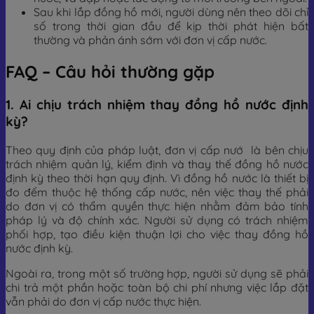
Sau khi lắp đồng hồ mới, người dùng nên theo dõi chỉ
số trong thời gian đầu để kịp thời phát hiện bất
thường và phản ánh sớm với đơn vị cấp nước.
FAQ – Câu hỏi thường gặp
1. Ai chịu trách nhiệm thay đồng hồ nước định
kỳ?
Theo quy định của pháp luật, đơn vị cấp nướ là bên chịu
trách nhiệm quản lý, kiểm định và thay thế đồng hồ nước
định kỳ theo thời hạn quy định. Vì đồng hồ nước là thiết bị
đo đếm thuộc hệ thống cấp nước, nên việc thay thế phải
do đơn vị có thẩm quyền thực hiện nhằm đảm bảo tính
pháp lý và độ chính xác. Người sử dụng có trách nhiệm
phối hợp, tạo điều kiện thuận lợi cho việc thay đồng hồ
nước định kỳ.
Ngoài ra, trong một số trường hợp, người sử dụng sẽ phải
chi trả một phần hoặc toàn bộ chi phí nhưng việc lắp đặt
vẫn phải do đơn vị cấp nước thực hiện.