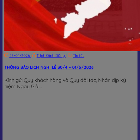
23/04/2026
|
Trịnh Đình Dũng
|
Tin tức
THÔNG BÁO LỊCH NGHỈ LỄ 30/4 – 01/5/2026
Kính gửi Quý khách hàng và Quý đối tác, Nhân dịp kỷ
niệm Ngày Giải...