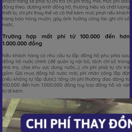
khách hàng sẽ phải tự chi trả chi phí thay mới. Mức phí dao
động theo: đường kính đồng hồ, thương hiệu và chất lượng
thiết bị, chi phí thay thế và có thể kèm mức phạt nếu khách
hàng báo hỏng muộn, gây ảnh hưởng công tác ghi chỉ số
nước.
Trường hợp mất phí từ 100.000 đến hơn
1.000.000 đồng
Nếu khách hàng có nhu cầu tự lắp đồng hồ phụ phía sau
đồng hồ nước chính (để quản lý nội bộ, tách chỉ số trong
nhà trọ, chia khu vực dùng nước…), chi phí phải tự chi trả
gồm: Giá mua đồng hồ nước mới, phí nhân công lắp đặt
(nếu không tự lắp được): tổng chi phí thường dao động từ
100.000 đến hơn 1.000.000 đồng tùy loại đồng hồ và vật
tư đi kèm.