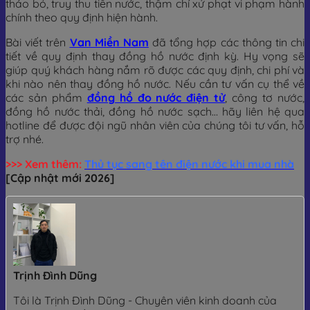
tháo bỏ, truy thu tiền nước, thậm chí xử phạt vi phạm hành
chính theo quy định hiện hành.
Bài viết trên
Van Miền Nam
đã tổng hợp các thông tin chi
tiết về quy định thay đồng hồ nước định kỳ. Hy vọng sẽ
giúp quý khách hàng nắm rõ được các quy định, chi phí và
khi nào nên thay đồng hồ nước. Nếu cần tư vấn cụ thể về
các sản phẩm
đồng hồ đo nước điện tử
, công tơ nước,
đồng hồ nước thải, đồng hồ nước sạch…
hãy liên hệ qua
hotline để được đội ngũ nhân viên của chúng tôi tư vấn, hỗ
trợ nhé.
>>> Xem thêm:
Thủ tục sang tên điện nước khi mua nhà
[Cập nhật mới 2026]
Trịnh Đình Dũng
Tôi là Trịnh Đình Dũng - Chuyên viên kinh doanh của