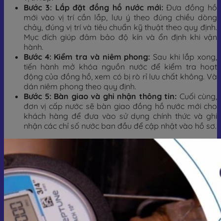
Bước 3: Lắp đặt đồng hồ nước mới:
Đưa đồng hồ
mới vào vị trí cần lắp, lưu ý theo đúng chiều dòng
chảy, đúng vị trí và tiêu chuẩn kỹ thuật theo quy định.
Mục đích giúp đảm bảo độ kín và ổn định khi vận
hành.
Bước 4: Kiểm tra và niêm phong:
Sau khi lắp xong,
tiến hành mở khóa nguồn nước để kiểm tra hoạt
động của đồng hồ, xem có bị rò rỉ lưu chất không. Và
dán niêm phong theo quy định.
Bước 5: Bàn giao và ghi nhận thông tin:
Cuối cùng,
đơn vị cấp nước sẽ bàn giao đồng hồ nước mới cho
khách hàng để đưa vào sử dụng chính thức và ghi
nhận các chỉ số nước ban đầu để cập nhật vào hồ sơ.