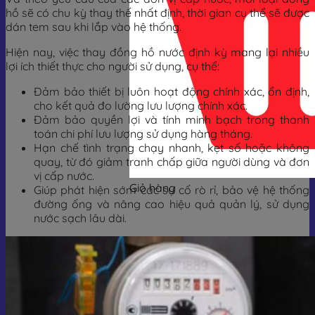
hồ sẽ có chu kỳ thay thế nhất định, thời gian cụ thể sẽ được
dán tem sau khi lắp vào hệ thống.
Hiện nay, việc thay đồng hồ nước định kỳ mang lại nhiều
lợi ích thiết thực cho người sử dụng, cụ thể:
Đảm bảo thiết bị luôn hoạt động chính xác, ổn định,
cho kết quả đo lường lưu lượng chính xác.
Đảm bảo quyền lợi và tính minh bạch trong thanh
toán chi phí lưu lượng sử dụng hàng tháng.
Hạn chế tình trạng chạy nhanh, kẹt số hoặc không
quay, từ đó giảm tranh chấp giữa người dùng và đơn
vị cấp nước.
Giỏ hàng
Giúp phát hiện sớm các sự cố rò rỉ, bảo vệ hệ thống
đường ống và nâng cao hiệu quả quản lý, sử dụng
nước sạch lâu dài.