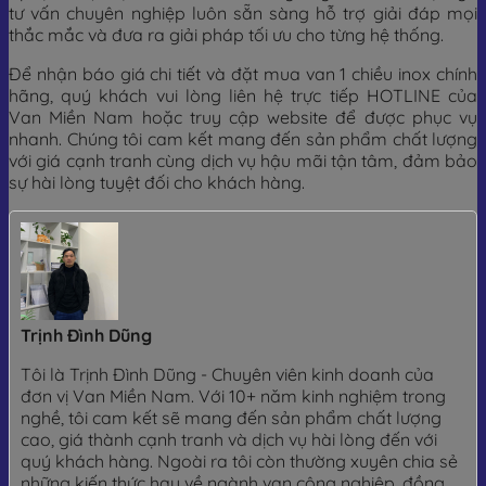
tư vấn chuyên nghiệp luôn sẵn sàng hỗ trợ giải đáp mọi
thắc mắc và đưa ra giải pháp tối ưu cho từng hệ thống.
Để nhận báo giá chi tiết và đặt mua van 1 chiều inox chính
hãng, quý khách vui lòng liên hệ trực tiếp HOTLINE của
Van Miền Nam hoặc truy cập website để được phục vụ
nhanh. Chúng tôi cam kết mang đến sản phẩm chất lượng
với giá cạnh tranh cùng dịch vụ hậu mãi tận tâm, đảm bảo
sự hài lòng tuyệt đối cho khách hàng.
Trịnh Đình Dũng
Tôi là Trịnh Đình Dũng - Chuyên viên kinh doanh của
đơn vị Van Miền Nam. Với 10+ năm kinh nghiệm trong
nghề, tôi cam kết sẽ mang đến sản phẩm chất lượng
cao, giá thành cạnh tranh và dịch vụ hài lòng đến với
quý khách hàng. Ngoài ra tôi còn thường xuyên chia sẻ
những kiến thức hay về ngành van công nghiệp, đồng