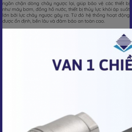
ngăn chặn dòng chảy ngược lại, giúp bảo vệ các thiết bị
như máy bơm, đồng hồ nước, thiết bị thủy lực khỏi áp suất
lớn bởi lực chảy ngược gây ra. Từ đó hệ thống hoạt động
được ổn định, bền lâu và đảm bảo an toàn cao.