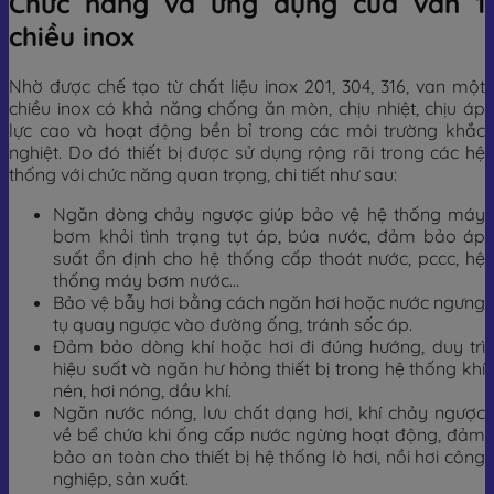
Chức năng và ứng dụng của van 1
chiều inox
Nhờ được chế tạo từ chất liệu inox 201, 304, 316, van một
chiều inox có khả năng chống ăn mòn, chịu nhiệt, chịu áp
lực cao và hoạt động bền bỉ trong các môi trường khắc
nghiệt. Do đó thiết bị được sử dụng rộng rãi trong các hệ
thống với chức năng quan trọng, chi tiết như sau:
Ngăn dòng chảy ngược giúp bảo vệ hệ thống máy
bơm khỏi tình trạng tụt áp, búa nước, đảm bảo áp
suất ổn định cho hệ thống cấp thoát nước, pccc, hệ
thống máy bơm nước…
Bảo vệ bẫy hơi bằng cách ngăn hơi hoặc nước ngưng
tụ quay ngược vào đường ống, tránh sốc áp.
Đảm bảo dòng khí hoặc hơi đi đúng hướng, duy trì
hiệu suất và ngăn hư hỏng thiết bị trong hệ thống khí
nén, hơi nóng, dầu khí.
Ngăn nước nóng, lưu chất dạng hơi, khí chảy ngược
về bể chứa khi ống cấp nước ngừng hoạt động, đảm
bảo an toàn cho thiết bị hệ thống lò hơi, nồi hơi công
nghiệp, sản xuất.