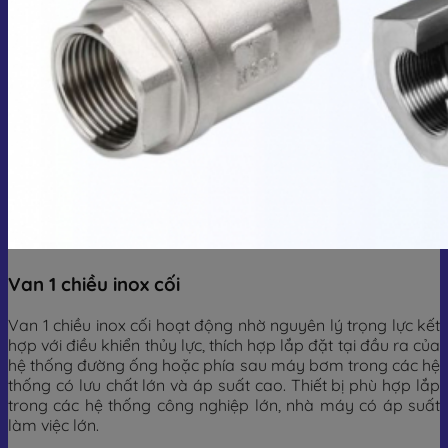
Van 1 chiều inox cối
Van 1 chiều inox cối hoạt động nhờ nguyên lý trọng lực kết
hợp với điều khiển thủy lực, thích hợp lắp đặt tại đầu ra của
hệ thống đường ống hoặc phía sau máy bơm trong các hệ
thống có lưu chất lớn và áp suất cao. Thiết bị phù hợp lắp
trong các hệ thống công nghiệp lớn, nhà máy có áp suất
làm việc lớn.