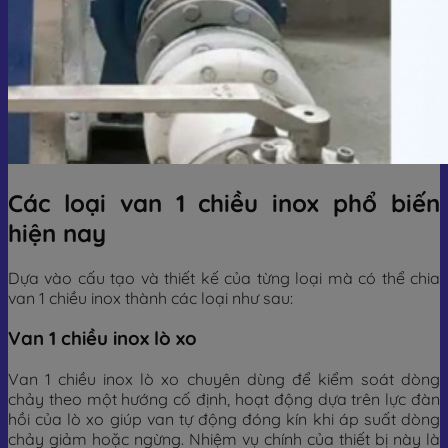
Các loại van 1 chiều inox phổ biến
hiện nay
Dựa vào cấu tạo và thiết kế của từng loại mà có thể chia
van 1 chiều inox thành các loại như sau:
Van 1 chiều inox lò xo
Van 1 chiều inox lò xo chuyên dùng để kiểm soát dòng
chảy theo một hướng cố định, hoạt động dựa trên lực đàn
hồi của lò xo giúp van tự động đóng kín khi áp suất dòng
chảy giảm hoặc ngừng. Nhiệm vụ chính của thiết bị này là