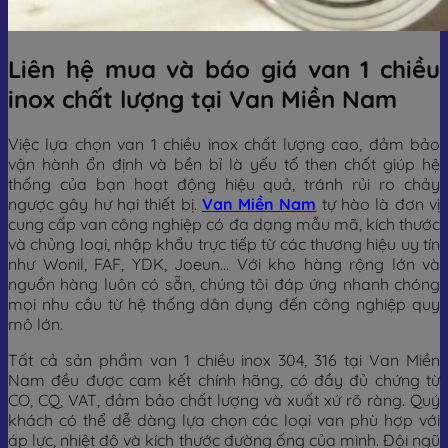
Liên hệ mua và báo giá van 1 chiều
inox chất lượng tại Van Miền Nam
Việc lựa chọn van 1 chiều inox chất lượng cao, đảm bảo
vận hành ổn định và bền bỉ là yếu tố then chốt giúp hệ
thống của bạn hoạt động hiệu quả, tránh rủi ro chảy
ngược gây hư hại thiết bị.
Van Miền Nam
tự hào là đơn vị
cung cấp van công nghiệp có đa dạng mẫu mã, kích thước
và chủng loại, nhập khẩu trực tiếp từ các thương hiệu uy tín
như Wonil, FAF, YDK, Joeun… Với kho hàng rộng lớn và
nguồn hàng luôn có sẵn, chúng tôi đáp ứng nhanh chóng
mọi nhu cầu từ hệ thống dân dụng đến công nghiệp quy
mô lớn.
Tất cả sản phẩm van 1 chiều inox 304, 316 tại Van Miền
Nam đều được cam kết chính hãng, có đầy đủ chứng từ
CO, CQ, VAT, đảm bảo chất lượng và xuất xứ rõ ràng. Quý
khách có thể dễ dàng lựa chọn các loại van phù hợp với
áp lực, nhiệt độ và kích thước đường ống của mình. Đội ngũ