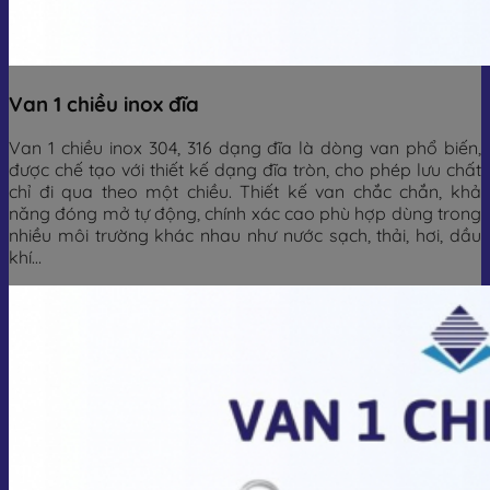
Van 1 chiều inox đĩa
Van 1 chiều inox 304, 316 dạng đĩa là dòng van phổ biến,
được chế tạo với thiết kế dạng đĩa tròn, cho phép lưu chất
chỉ đi qua theo một chiều. Thiết kế van chắc chắn, khả
năng đóng mở tự động, chính xác cao phù hợp dùng trong
nhiều môi trường khác nhau như nước sạch, thải, hơi, dầu
khí…