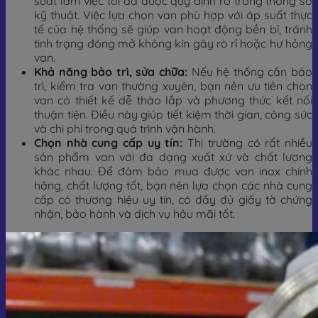
suất làm việc tối đa được quy định rõ trong thông số
kỹ thuật. Việc lựa chọn van phù hợp với áp suất thực
tế của hệ thống sẽ giúp van hoạt động bền bỉ, tránh
tình trạng đóng mở không kín gây rò rỉ hoặc hư hỏng
van.
Khả năng bảo trì, sửa chữa:
Nếu hệ thống cần bảo
trì, kiểm tra van thường xuyên, bạn nên ưu tiên chọn
van có thiết kế dễ tháo lắp và phương thức kết nối
thuận tiện. Điều này giúp tiết kiệm thời gian, công sức
và chi phí trong quá trình vận hành.
Chọn nhà cung cấp uy tín:
Thị trường có rất nhiều
sản phẩm van với đa dạng xuất xứ và chất lượng
khác nhau. Để đảm bảo mua được van inox chính
hãng, chất lượng tốt, bạn nên lựa chọn các nhà cung
cấp có thương hiệu uy tín, có đầy đủ giấy tờ chứng
nhận, bảo hành và dịch vụ hậu mãi tốt.