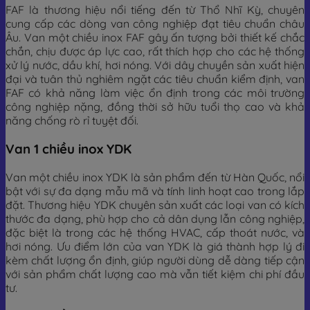
FAF là thương hiệu nổi tiếng đến từ Thổ Nhĩ Kỳ, chuyên
cung cấp các dòng van công nghiệp đạt tiêu chuẩn châu
Âu. Van một chiều inox FAF gây ấn tượng bởi thiết kế chắc
chắn, chịu được áp lực cao, rất thích hợp cho các hệ thống
xử lý nước, dầu khí, hơi nóng. Với dây chuyền sản xuất hiện
đại và tuân thủ nghiêm ngặt các tiêu chuẩn kiểm định, van
FAF có khả năng làm việc ổn định trong các môi trường
công nghiệp nặng, đồng thời sở hữu tuổi thọ cao và khả
năng chống rò rỉ tuyệt đối.
Van 1 chiều inox YDK
Van một chiều inox YDK là sản phẩm đến từ Hàn Quốc, nổi
bật với sự đa dạng mẫu mã và tính linh hoạt cao trong lắp
đặt. Thương hiệu YDK chuyên sản xuất các loại van có kích
thước đa dạng, phù hợp cho cả dân dụng lẫn công nghiệp,
đặc biệt là trong các hệ thống HVAC, cấp thoát nước, và
hơi nóng. Ưu điểm lớn của van YDK là giá thành hợp lý đi
kèm chất lượng ổn định, giúp người dùng dễ dàng tiếp cận
với sản phẩm chất lượng cao mà vẫn tiết kiệm chi phí đầu
tư.