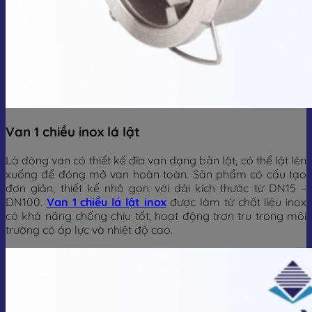
Van 1 chiều inox lá lật
Là dòng van có thiết kế đĩa van dạng bản lật, có thể lật lên
xuống để đóng mở van hoàn toàn. Sản phẩm có cấu tạo
đơn giản, thiết kế nhỏ gọn với dải kích thước từ DN15 –
DN100.
Van 1 chiều lá lật inox
được làm từ chất liệu inox
có khả năng chống chịu tốt, hoạt động trơn tru trong môi
trường có áp lực và nhiệt độ cao.