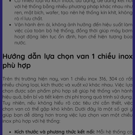
Có nhiều loại và kích thước đa dạng, dễ dàng kết nối
với hệ thống bằng nhiều phương pháp khác nhau như
ren, mặt bích, wafer, tạo nên hệ thống kín khít, không
rò rỉ lưu chất.
Vận hành êm ái, không ảnh hưởng đến hiệu suất làm
việc của toàn bộ hệ thống, đồng thời giúp máy bơm
hoạt động liên tục ổn định, hạn chế hiện tượng búa
nước.
Hướng dẫn lựa chọn van 1 chiều inox
phù hợp
Trên thị trường hiện nay, van 1 chiều inox 316, 304 có rất
nhiều chủng loại, kích thước và xuất xứ khác nhau. Việc lựa
chọn được sản phẩm phù hợp sẽ giúp hệ thống vận hành
hiệu quả, bền bỉ và tiết kiệm chi phí trong quá trình sử dụng.
Tuy nhiên, nếu không hiểu rõ các tiêu chí cần thiết, việc
chọn van có thể gặp khó khăn. Dưới đây là một số gợi ý
giúp bạn dễ dàng hơn trong việc lựa chọn van một chiều
inox phù hợp với hệ thống:
Kích thước và phương thức kết nối:
Mỗi hệ thống có