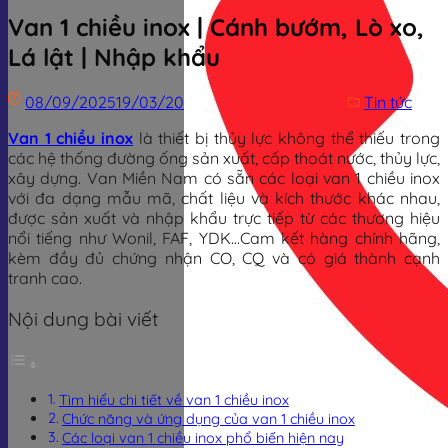
Van 1 chiều inox | Cánh bướm, Lò xo,
Lá lật | Nhập khẩu
08/09/2025
19/03/2026
Trịnh Đình Dũng
Tin tức
Van 1 chiều inox
là thiết bị thủy lực không thể thiếu trong
các hệ thống đường ống sản xuất, cấp thoát nước, thủy lực,
xây dựng. Van Miền Nam có sẵn các loại van 1 chiều inox
với đa dạng mẫu mã, chất liệu và kích thước khác nhau,
được sản xuất và nhập khẩu trực tiếp từ các thương hiệu
nổi tiếng như Wonil, FAF, YDK…Cam kết hàng chính hãng,
kèm đầy đủ chứng nhận CO, CQ và có giá thành cạnh
tranh cao.
Nội dung bài viết
Tìm hiểu chi tiết về van 1 chiều inox
Chức năng và ứng dụng của van 1 chiều inox
Các loại van 1 chiều inox phổ biến hiện nay