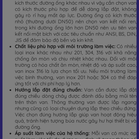
kích thước đường ống khác nhau vì vậy cần chọn van
có kích thước phù hợp để dễ dàng lắp đặt, không
gây rò rỉ hay mất áp lực. Đường ống có kích thước
nhỏ (thường dưới DN50) nên chọn van kết nối ren,
trong khi đường ống lớn hơn DN50 nên ưu tiên van
kết nối mặt bích với các tiêu chuẩn như ANSI, BS, DIN,
JIS để đảm bảo độ bền và kín khít.
Chất liệu phù hợp với môi trường làm việc:
Có nhiều
loại inox khác nhau như 201, 304, 316 với khả năng
chống ăn mòn và chịu nhiệt khác nhau. Đối với môi
trường có hóa chất ăn mòn, nhiệt độ và áp suất cao,
van inox 316 là lựa chọn tối ưu. Nếu môi trường làm
việc bình thường, van inox 201 hoặc 304 có thể đáp
ứng tốt với chi phí hợp lý hơn.
Hướng lắp đặt đúng chuẩn:
Van cần được lắp đặt
đúng chiều dòng chảy được đánh dấu bằng mũi tên
trên thân van. Thông thường van được lắp ngang
nhưng cũng có loại chuyên dụng lắp theo chiều đứng.
Việc chọn đúng hướng lắp giúp van hoạt động hiệu
quả, tránh hiện tượng búa nước gây hư hại thiết bị và
đường ống.
Áp suất làm việc của hệ thống:
Mỗi van có mức áp