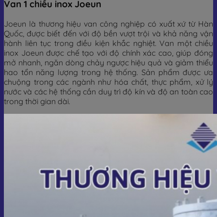
Van 1 chiều inox Joeun
Joeun là thương hiệu van công nghiệp có xuất xứ từ Hàn
Quốc, được biết đến với độ bền vượt trội và khả năng vận
hành liên tục trong điều kiện khắc nghiệt. Van một chiều
inox Joeun được chế tạo với độ chính xác cao, giúp đóng
mở nhanh, ngăn dòng chảy ngược hiệu quả và giảm thiểu
hao tổn năng lượng trong hệ thống. Sản phẩm được ưa
chuộng trong các ngành như hóa chất, thực phẩm, xử lý
nước và các hệ thống cần duy trì độ kín và độ an toàn cao
trong thời gian dài.