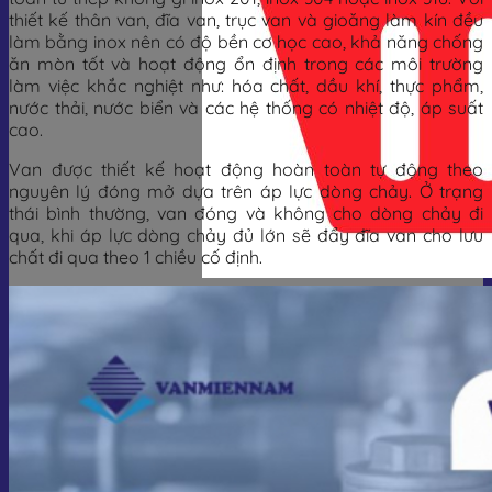
thiết kế thân van, đĩa van, trục van và gioăng làm kín đều
làm bằng inox nên có độ bền cơ học cao, khả năng chống
ăn mòn tốt và hoạt động ổn định trong các môi trường
làm việc khắc nghiệt như: hóa chất, dầu khí, thực phẩm,
nước thải, nước biển và các hệ thống có nhiệt độ, áp suất
cao.
Van được thiết kế hoạt động hoàn toàn tự động theo
nguyên lý đóng mở dựa trên áp lực dòng chảy. Ở trạng
thái bình thường, van đóng và không cho dòng chảy đi
qua, khi áp lực dòng chảy đủ lớn sẽ đẩy đĩa van cho lưu
chất đi qua theo 1 chiều cố định.
Giỏ hàng