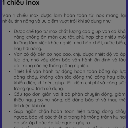
1 chiều inox
Van 1 chiều inox được làm hoàn toàn từ inox mang lại
nhiều tính năng và ưu điểm vượt trội khi sử dụng như:
Được chế tạo từ inox chất lượng cao giúp van có khả
năng chống ăn mòn cực tốt, phù hợp cho nhiều môi
trường làm việc khắc nghiệt như hóa chất, nước biển,
hay hơi nóng.
Van có độ bền cơ học cao, chịu được nhiệt độ và áp
lực lớn, nhờ vậy đảm bảo vận hành ổn định và lâu
dài trong các hệ thống công nghiệp.
Thiết kế vận hành tự động hoàn toàn bằng áp lực
dòng chảy, không cần tác động thủ công hay điều
khiển điện, khí nén, giúp tiết kiệm chi phí và công sức
trong quá trình sử dụng.
Cấu tạo đơn giản với ít bộ phận chuyển động, giảm
thiểu nguy cơ hư hỏng, dễ dàng bảo trì và thay thế
linh kiện khi cần.
Giúp ngăn chặn hoàn toàn hiện tượng dòng chảy
ngược, bảo vệ các thiết bị trong hệ thống tránh hư hại
do sốc áp hoặc áp lực ngược gây ra.