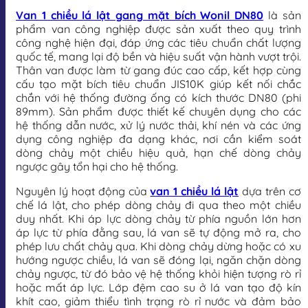
Van 1 chiều lá lật gang mặt bích Wonil DN80
là sản
phẩm van công nghiệp được sản xuất theo quy trình
công nghệ hiện đại, đáp ứng các tiêu chuẩn chất lượng
quốc tế, mang lại độ bền và hiệu suất vận hành vượt trội.
Thân van được làm từ gang đúc cao cấp, kết hợp cùng
cấu tạo mặt bích tiêu chuẩn JIS10K giúp kết nối chắc
chắn với hệ thống đường ống có kích thước DN80 (phi
89mm). Sản phẩm được thiết kế chuyên dụng cho các
hệ thống dẫn nước, xử lý nước thải, khí nén và các ứng
dụng công nghiệp đa dạng khác, nơi cần kiểm soát
dòng chảy một chiều hiệu quả, hạn chế dòng chảy
ngược gây tổn hại cho hệ thống.
Nguyên lý hoạt động của
van 1 chiều lá lật
dựa trên cơ
chế lá lật, cho phép dòng chảy đi qua theo một chiều
duy nhất. Khi áp lực dòng chảy từ phía nguồn lớn hơn
áp lực từ phía đằng sau, lá van sẽ tự động mở ra, cho
phép lưu chất chảy qua. Khi dòng chảy dừng hoặc có xu
hướng ngược chiều, lá van sẽ đóng lại, ngăn chặn dòng
chảy ngược, từ đó bảo vệ hệ thống khỏi hiện tượng rò rỉ
hoặc mất áp lực. Lớp đệm cao su ở lá van tạo độ kín
khít cao, giảm thiểu tình trạng rò rỉ nước và đảm bảo