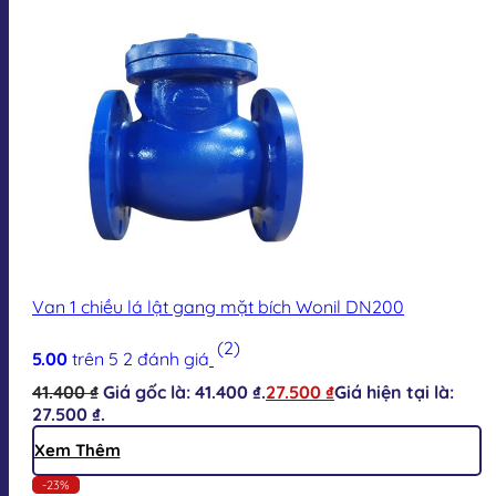
Van 1 chiều lá lật gang mặt bích Wonil DN200
(2)
5.00
trên 5
2
đánh giá
41.400
₫
Giá gốc là: 41.400 ₫.
27.500
₫
Giá hiện tại là:
27.500 ₫.
Xem Thêm
-23%