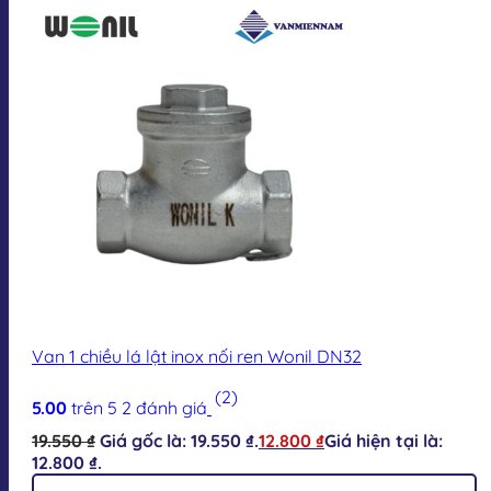
Van 1 chiều lá lật inox nối ren Wonil DN32
(2)
5.00
trên 5
2
đánh giá
19.550
₫
Giá gốc là: 19.550 ₫.
12.800
₫
Giá hiện tại là:
12.800 ₫.