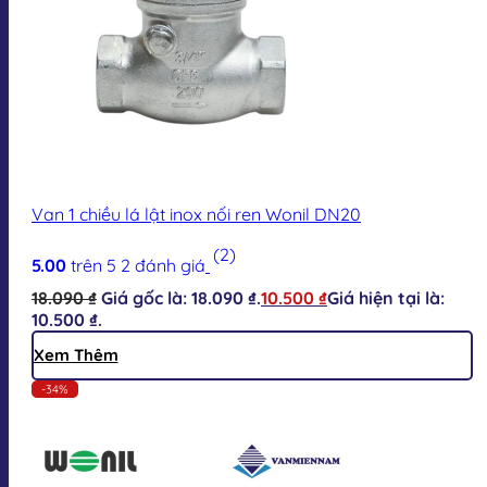
Van 1 chiều lá lật inox nối ren Wonil DN20
(2)
5.00
trên 5
2
đánh giá
18.090
₫
Giá gốc là: 18.090 ₫.
10.500
₫
Giá hiện tại là:
10.500 ₫.
Xem Thêm
-34%