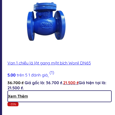
Van 1 chiều lá lật gang mặt bích Wonil DN65
(1)
5.00
trên 5
1
đánh giá
36.700
₫
Giá gốc là: 36.700 ₫.
21.500
₫
Giá hiện tại là:
21.500 ₫.
Xem Thêm
-35%