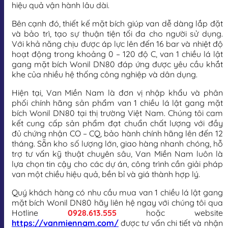
hiệu quả vận hành lâu dài.
Bên cạnh đó, thiết kế mặt bích giúp van dễ dàng lắp đặt
và bảo trì, tạo sự thuận tiện tối đa cho người sử dụng.
Với khả năng chịu được áp lực lên đến 16 bar và nhiệt độ
hoạt động trong khoảng 0 – 120 độ C, van 1 chiều lá lật
gang mặt bích Wonil DN80 đáp ứng được yêu cầu khắt
khe của nhiều hệ thống công nghiệp và dân dụng.
Hiện tại, Van Miền Nam là đơn vị nhập khẩu và phân
phối chính hãng sản phẩm van 1 chiều lá lật gang mặt
bích Wonil DN80 tại thị trường Việt Nam. Chúng tôi cam
kết cung cấp sản phẩm đạt chuẩn chất lượng với đầy
đủ chứng nhận CO – CQ, bảo hành chính hãng lên đến 12
tháng. Sẵn kho số lượng lớn, giao hàng nhanh chóng, hỗ
trợ tư vấn kỹ thuật chuyên sâu, Van Miền Nam luôn là
lựa chọn tin cậy cho các dự án, công trình cần giải pháp
van một chiều hiệu quả, bền bỉ và giá thành hợp lý.
Quý khách hàng có nhu cầu mua van 1 chiều lá lật gang
mặt bích Wonil DN80 hãy liên hệ ngay với chúng tôi qua
Hotline
0928.613.555
hoặc website
https://vanmiennam.com/
được tư vấn chi tiết và nhận