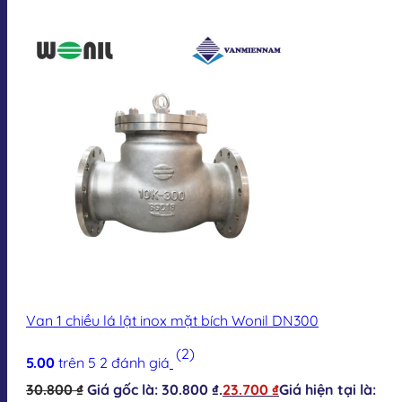
Van 1 chiều lá lật inox mặt bích Wonil DN300
(2)
5.00
trên 5
2
đánh giá
30.800
₫
Giá gốc là: 30.800 ₫.
23.700
₫
Giá hiện tại là: