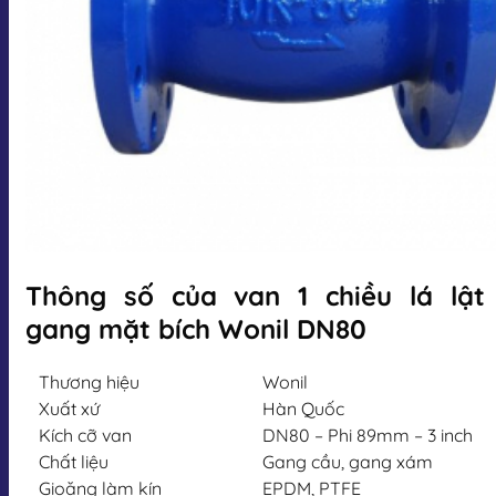
Thông số của van 1 chiều lá lật
gang mặt bích Wonil DN80
Thương hiệu
Wonil
Xuất xứ
Hàn Quốc
Kích cỡ van
DN80 – Phi 89mm – 3 inch
Chất liệu
Gang cầu, gang xám
Gioăng làm kín
EPDM, PTFE