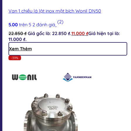
Van 1 chiều lá lật inox mặt bích Wonil DN50
(2)
5.00
trên 5
2
đánh giá
22.850
₫
Giá gốc là: 22.850 ₫.
11.000
₫
Giá hiện tại là:
11.000 ₫.
Xem Thêm
-39%