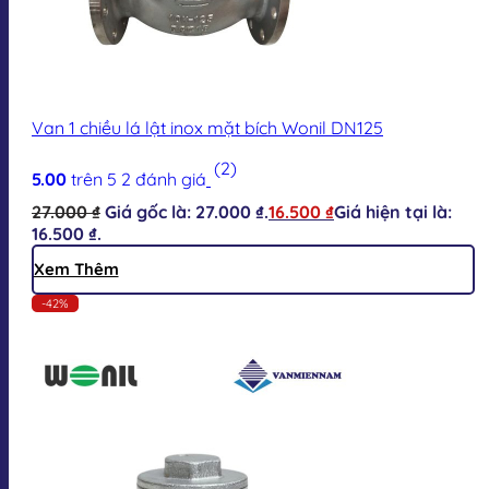
Van 1 chiều lá lật inox mặt bích Wonil DN125
(2)
5.00
trên 5
2
đánh giá
27.000
₫
Giá gốc là: 27.000 ₫.
16.500
₫
Giá hiện tại là:
16.500 ₫.
Xem Thêm
-42%