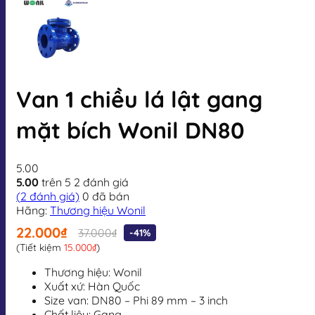
Van 1 chiều lá lật gang
mặt bích Wonil DN80
5.00
5.00
trên 5
2
đánh giá
(
2
đánh giá)
0
đã bán
Hãng:
Thương hiệu Wonil
22.000₫
37.000₫
-41%
(Tiết kiệm
15.000₫
)
Thương hiệu: Wonil
Xuất xứ: Hàn Quốc
Size van: DN80 – Phi 89 mm – 3 inch
Chất liệu: Gang