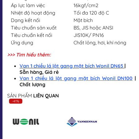
Áp lực làm việc
16kgf/cm2
Nhiệt độ hoạt động
Tối đa 120 độ C
Dạng kết nối
Mặt bích
Tiêu chuẩn sản xuất
BS, JIS hoặc ANSI
Tiêu chuẩn kết nối
JIS10K/ PN16
Ứng dụng
Chất lỏng, hơi, khí nóng
>>> Tìm hiểu thêm:
Van 1 chiều lá lật gang mặt bích Wonil DN65
|
Sẵn hàng, Giá rẻ
Van 1 chiều lá lật gang mặt bích Wonil DN100
|
Chất lượng
SẢN PHẨM
LIÊN QUAN
-41%