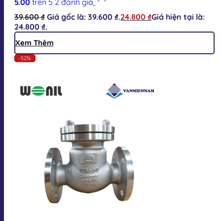
5.00
trên 5
2
đánh giá
39.600
₫
Giá gốc là: 39.600 ₫.
24.800
₫
Giá hiện tại là:
24.800 ₫.
Xem Thêm
-52%