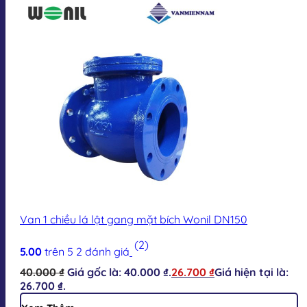
Van 1 chiều lá lật gang mặt bích Wonil DN150
(2)
5.00
trên 5
2
đánh giá
40.000
₫
Giá gốc là: 40.000 ₫.
26.700
₫
Giá hiện tại là:
26.700 ₫.