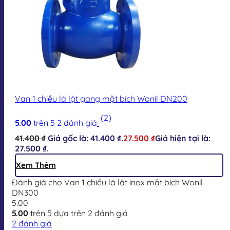
Van 1 chiều lá lật gang mặt bích Wonil DN200
(2)
5.00
trên 5
2
đánh giá
41.400
₫
Giá gốc là: 41.400 ₫.
27.500
₫
Giá hiện tại là:
27.500 ₫.
Xem Thêm
Đánh giá cho Van 1 chiều lá lật inox mặt bích Wonil
DN300
5.00
5.00
trên 5 dựa trên
2
đánh giá
2
đánh giá