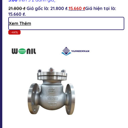
21.800
₫
Giá gốc là: 21.800 ₫.
15.660
₫
Giá hiện tại là:
15.660 ₫.
Xem Thêm
-44%