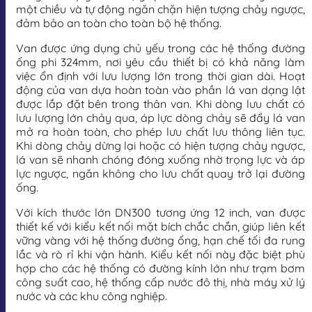
một chiều và tự động ngăn chặn hiện tượng chảy ngược,
đảm bảo an toàn cho toàn bộ hệ thống.
Van được ứng dụng chủ yếu trong các hệ thống đường
ống phi 324mm, nơi yêu cầu thiết bị có khả năng làm
việc ổn định với lưu lượng lớn trong thời gian dài. Hoạt
động của van dựa hoàn toàn vào phần lá van dạng lật
được lắp đặt bên trong thân van. Khi dòng lưu chất có
lưu lượng lớn chảy qua, áp lực dòng chảy sẽ đẩy lá van
mở ra hoàn toàn, cho phép lưu chất lưu thông liên tục.
Khi dòng chảy dừng lại hoặc có hiện tượng chảy ngược,
lá van sẽ nhanh chóng đóng xuống nhờ trọng lực và áp
lực ngược, ngăn không cho lưu chất quay trở lại đường
ống.
Với kích thước lớn DN300 tương ứng 12 inch, van được
thiết kế với kiểu kết nối mặt bích chắc chắn, giúp liên kết
vững vàng với hệ thống đường ống, hạn chế tối đa rung
lắc và rò rỉ khi vận hành. Kiểu kết nối này đặc biệt phù
hợp cho các hệ thống có đường kính lớn như trạm bơm
công suất cao, hệ thống cấp nước đô thị, nhà máy xử lý
nước và các khu công nghiệp.