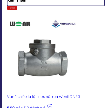
Xem Thêm
-28%
Van 1 chiều lá lật inox nối ren Wonil DN50
(2)
5.00
trên 5
2
đánh giá