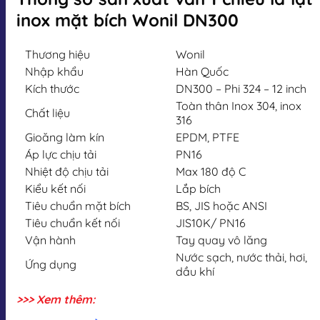
inox mặt bích Wonil DN300
Thương hiệu
Wonil
Nhập khẩu
Hàn Quốc
Kích thước
DN300 – Phi 324 – 12 inch
Toàn thân Inox 304, inox
Chất liệu
316
Gioăng làm kín
EPDM, PTFE
Áp lực chịu tải
PN16
Nhiệt độ chịu tải
Max 180 độ C
Kiểu kết nối
Lắp bích
Tiêu chuẩn mặt bích
BS, JIS hoặc ANSI
Tiêu chuẩn kết nối
JIS10K/ PN16
Vận hành
Tay quay vô lăng
Nước sạch, nước thải, hơi,
Ứng dụng
dầu khí
>>> Xem thêm: