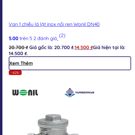
Van 1 chiều lá lật inox nối ren Wonil DN40
(2)
5.00
trên 5
2
đánh giá
20.700
₫
Giá gốc là: 20.700 ₫.
14.500
₫
Giá hiện tại là:
14.500 ₫.
Xem Thêm
-42%