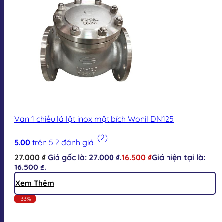
Van 1 chiều lá lật inox mặt bích Wonil DN125
(2)
5.00
trên 5
2
đánh giá
27.000
₫
Giá gốc là: 27.000 ₫.
16.500
₫
Giá hiện tại là:
16.500 ₫.
Xem Thêm
-33%