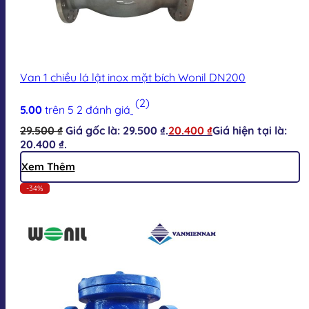
Van 1 chiều lá lật inox mặt bích Wonil DN200
(2)
5.00
trên 5
2
đánh giá
29.500
₫
Giá gốc là: 29.500 ₫.
20.400
₫
Giá hiện tại là:
20.400 ₫.
Xem Thêm
-34%