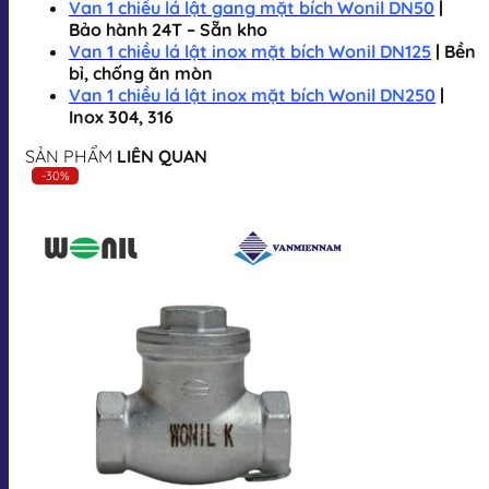
Van 1 chiều lá lật gang mặt bích Wonil DN50
|
Bảo hành 24T – Sẵn kho
Van 1 chiều lá lật inox mặt bích Wonil DN125
| Bền
bỉ, chống ăn mòn
Van 1 chiều lá lật inox mặt bích Wonil DN250
|
Inox 304, 316
SẢN PHẨM
LIÊN QUAN
-30%