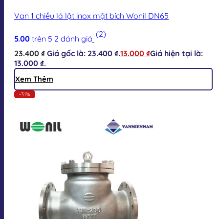
Van 1 chiều lá lật inox mặt bích Wonil DN65
(2)
5.00
trên 5
2
đánh giá
23.400
₫
Giá gốc là: 23.400 ₫.
13.000
₫
Giá hiện tại là:
13.000 ₫.
Xem Thêm
-31%