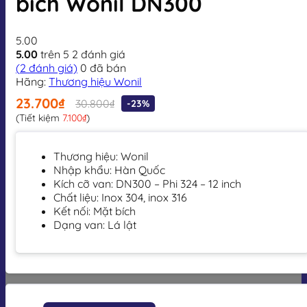
bích Wonil DN300
5.00
5.00
trên 5
2
đánh giá
(
2
đánh giá)
0
đã bán
Hãng:
Thương hiệu Wonil
23.700₫
30.800₫
-23%
(Tiết kiệm
7.100₫
)
Thương hiệu: Wonil
Nhập khẩu: Hàn Quốc
Kích cỡ van: DN300 – Phi 324 – 12 inch
Chất liệu: Inox 304, inox 316
Kết nối: Mặt bích
Dạng van: Lá lật