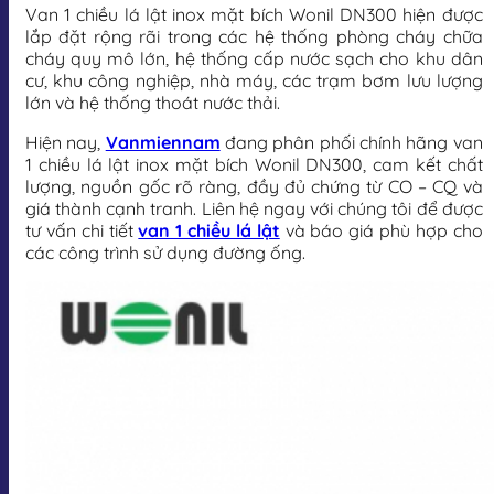
Van 1 chiều lá lật inox mặt bích Wonil DN300 hiện được
lắp đặt rộng rãi trong các hệ thống phòng cháy chữa
cháy quy mô lớn, hệ thống cấp nước sạch cho khu dân
cư, khu công nghiệp, nhà máy, các trạm bơm lưu lượng
lớn và hệ thống thoát nước thải.
Hiện nay,
Vanmiennam
đang phân phối chính hãng van
1 chiều lá lật inox mặt bích Wonil DN300, cam kết chất
lượng, nguồn gốc rõ ràng, đầy đủ chứng từ CO – CQ và
giá thành cạnh tranh. Liên hệ ngay với chúng tôi để được
tư vấn chi tiết
van 1 chiều lá lật
và báo giá phù hợp cho
các công trình sử dụng đường ống.