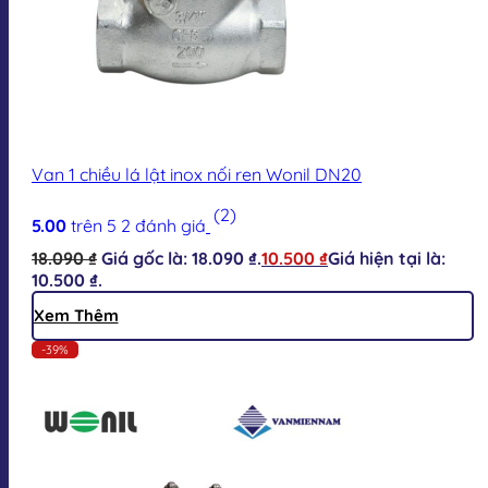
Van 1 chiều lá lật inox nối ren Wonil DN20
(2)
5.00
trên 5
2
đánh giá
18.090
₫
Giá gốc là: 18.090 ₫.
10.500
₫
Giá hiện tại là:
10.500 ₫.
Xem Thêm
-39%