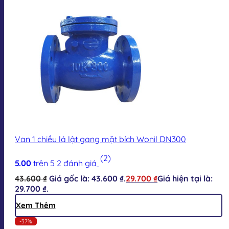
Van 1 chiều lá lật gang mặt bích Wonil DN300
(2)
5.00
trên 5
2
đánh giá
43.600
₫
Giá gốc là: 43.600 ₫.
29.700
₫
Giá hiện tại là:
29.700 ₫.
Xem Thêm
-37%