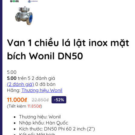
Van 1 chiều lá lật inox mặt
bích Wonil DN50
5.00
5.00
trên 5
2
đánh giá
(
2
đánh giá)
0
đã bán
Hãng:
Thương hiệu Wonil
11.000₫
22.850₫
-52%
(Tiết kiệm
11.850₫
)
Thương hiệu: Wonil
Nhập khẩu: Hàn Quốc
Kích thước: DN50 Phi 60 2 inch (2”)
Kết nối: Mặt bích