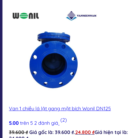
Van 1 chiều lá lật gang mặt bích Wonil DN125
(2)
5.00
trên 5
2
đánh giá
39.600
₫
Giá gốc là: 39.600 ₫.
24.800
₫
Giá hiện tại là: