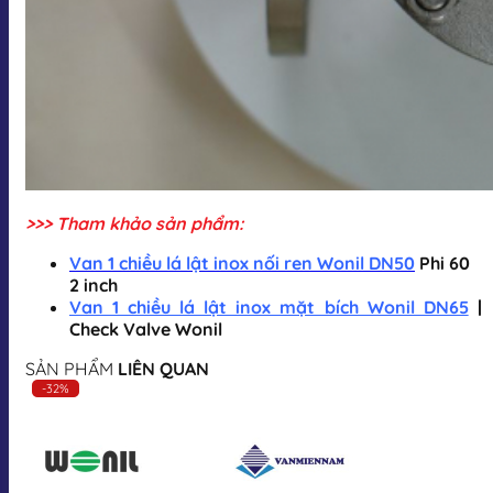
>>> Tham khảo sản phẩm:
Van 1 chiều lá lật inox nối ren Wonil DN50
Phi 60
2 inch
Van 1 chiều lá lật inox mặt bích Wonil DN65
|
Check Valve Wonil
SẢN PHẨM
LIÊN QUAN
-32%