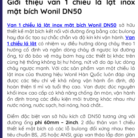
Giới thiệu van 1 chiều lá lật inox
mặt bích Wonil DN50
Van 1 chiều lá lật inox mặt bích Wonil DN50
sở hữu
thiết kế mặt bích kết nối với đường ống bằng các bulong
hay đai ốc tạo sự chắc chắn và độ kín khi vận hành.
Van
1 chiều lá lật
có nhiệm vụ điều hướng dòng chảy theo 1
hướng cố định và ngăn dòng chảy đi ngược lại đường
ống, từ đó bảo vệ máy bơm hay các thiết bị khác trên
cùng hệ thống không bị hư hỏng, nứt vỡ do áp lực dòng
chảy ngược mạnh. Với các sản phẩm van một chiều lá
lật inox của thương hiệu Wonil Hàn Quốc luôn đáp ứng
được các tiêu chí về khả năng vận hành ổn định, độ
hoàn thiện tỉ mỉ và tuổi thọ cao. Van được đúc nguyên
khối inox cao cấp có khả năng chống ăn mòn, vận hành
ổn định trong các điều kiện môi trường khác nhau như
nước nóng, nước sạch, hơi nóng, hoá chất…
Điểm đặc biệt van sở hữu kích cỡ DN50 tương ứng với
đường ống
phi 60mm – 2inch
. 2 đầu thân van 1 chiều
thiết kế mặt bích có các lỗ bulong đối xứng nhau theo
tiêu chuẩn BS, JIS hoặc ANSI, giúp van tháo lắp đơn giản