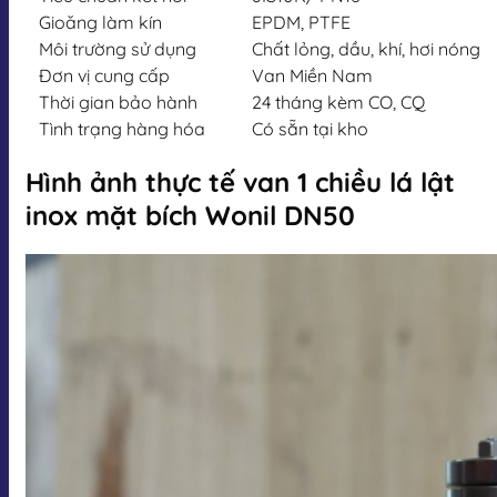
Gioăng làm kín
EPDM, PTFE
Môi trường sử dụng
Chất lỏng, dầu, khí, hơi nóng
Đơn vị cung cấp
Van Miền Nam
Thời gian bảo hành
24 tháng kèm CO, CQ
Tình trạng hàng hóa
Có sẵn tại kho
Hình ảnh thực tế van 1 chiều lá lật
inox mặt bích Wonil DN50