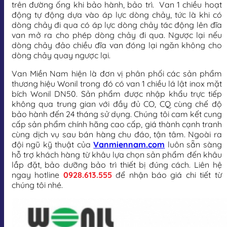
trên đường ống khi bảo hành, bảo trì. Van 1 chiều hoạt
động tự động dựa vào áp lực dòng chảy, tức là khi có
dòng chảy đi qua có áp lực dòng chảy tác động lên đĩa
van mở ra cho phép dòng chảy đi qua. Ngược lại nếu
dòng chảy đảo chiều đĩa van đóng lại ngăn không cho
dòng chảy quay ngược lại.
Van Miền Nam hiện là đơn vị phân phối các sản phẩm
thương hiệu Wonil trong đó có van 1 chiều lá lật inox mặt
bích Wonil DN50. Sản phẩm được nhập khẩu trực tiếp
không qua trung gian với đầy đủ CO, CQ cùng chế độ
bảo hành đến 24 tháng sử dụng. Chúng tôi cam kết cung
cấp sản phẩm chính hãng cao cấp, giá thành cạnh tranh
cùng dịch vụ sau bán hàng chu đáo, tận tâm. Ngoài ra
đội ngũ kỹ thuật của
Vanmiennam.com
luôn sẵn sàng
hỗ trợ khách hàng từ khâu lựa chọn sản phẩm đến khâu
lắp đặt, bảo dưỡng bảo trì thiết bị đúng cách. Liên hệ
ngay hotline
0928.613.555
để nhận báo giá chi tiết từ
chúng tôi nhé.