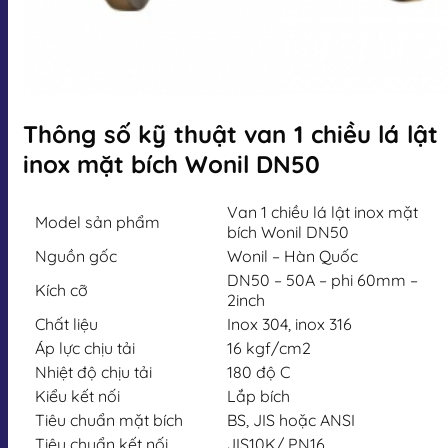
Thông số kỹ thuật van 1 chiều lá lật
inox mặt bích Wonil DN50
Van 1 chiều lá lật inox mặt
Model sản phẩm
bích Wonil DN50
Nguồn gốc
Wonil – Hàn Quốc
DN50 – 50A – phi 60mm –
Kích cỡ
2inch
Chất liệu
Inox 304, inox 316
Áp lực chịu tải
16 kgf/cm2
Nhiệt độ chịu tải
180 độ C
Kiểu kết nối
Lắp bích
Tiêu chuẩn mặt bích
BS, JIS hoặc ANSI
Tiêu chuẩn kết nối
JIS10K/ PN16