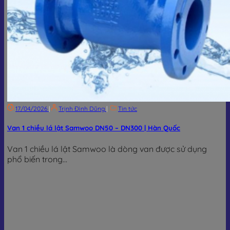
17/04/2026
|
Trịnh Đình Dũng
|
Tin tức
Van 1 chiều lá lật Samwoo DN50 – DN300 | Hàn Quốc
Van 1 chiều lá lật Samwoo là dòng van được sử dụng
phổ biến trong...