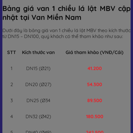
Bảng giá van 1 chiều lá lật MBV cập
nhật tại Van Miền Nam
Dưới đây là bảng giá van 1 chiều lá lật MBV theo kích thước
từ DN15 – DN100, quý khách có thể tham khảo như sau:
STT
Kích thước van
Giá tham khảo (VNĐ/Cái)
1
DN15 (Ø21)
41.200
2
DN20 (Ø27)
54.300
3
DN25 (Ø34
89.500
4
DN32 (Ø42)
180.500
5
DN40 (Ø49)
242.500