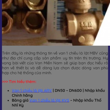
Trên đây là những thông tin về van 1 chiều lá lật MBV cũng
như địa chỉ cung cấp sản phẩm uy tín trên thị trường. Hy
vọng bài viết của Van Miền Nam sẽ giúp bạn đọc hiểu rõ
hơn về thiết bị và dễ dàng lựa chọn được dòng van phù
hợp cho hệ thống của mình.
>>> Tìm hiểu thêm:
Van 1 chiều lá lật ARV
| DN50 – DN600 | Nhập khẩu
Chính hãng
Bảng giá
Van 1 chiều lá lật KVS
– Nhập khẩu Thổ
Nhĩ Kỳ