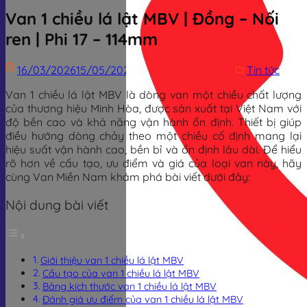
Van 1 chiều lá lật MBV | Đồng – Nối
ren | Phi 17 – 114mm
16/03/2026
15/05/2026
Trịnh Đình Dũng
Tin tức
Van 1 chiều lá lật MBV là dòng van một chiều chất lượng
của thương hiệu Minh Hòa, được sản xuất tại Việt Nam với
độ bền cao và khả năng vận hành ổn định. Thiết bị giúp
điều hướng dòng chảy theo một chiều cố định mang lại
hiệu suất vận hành cao, bền bỉ và ổn định lâu dài. Để hiểu
rõ hơn về cấu tạo, ưu điểm và giá của loại van này, hãy
cùng Van Miền Nam khám phá bài viết dưới đây:
Nội dung bài viết
Giới thiệu van 1 chiều lá lật MBV
Cấu tạo của van 1 chiều lá lật MBV
Bảng kích thước van 1 chiều lá lật MBV
Đánh giá ưu điểm của van 1 chiều lá lật MBV