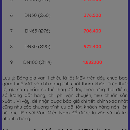
6
DN50 (Ø60)
376.500
7
DN65 (Ø76)
706.400
8
DN80 (Ø90)
972.400
9
DN100 (Ø114)
1.882.100
Lưu ý: Bảng giá van 1 chiều lá lật MBV trên đây chưa bao
gồm thuế VAT và chỉ mang tính chất tham khảo. Trên thực
tế, giá sản phẩm có thể thay đổi tùy theo từng thời điểm,
số lượng đặt hàng, chi phí vận chuyển, tiêu chuẩn sản
xuất…. Vì vậy, để nhận được báo giá chi tiết, chính xác nhất
cũng như các chương trình ưu đãi tốt, khách hàng nên liên
hệ trực tiếp với Van Miền Nam để được tư vấn và hỗ trợ
nhanh chóng.