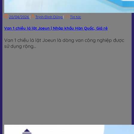
20/04/2026
|
Trịnh Đình Dũng
|
Tin tức
Van 1 chiều lá lật Joeun | Nhập khẩu Hàn Quốc, Giá rẻ
Van 1 chiều lá lật Joeun là dòng van công nghiệp được
sử dụng rộng...