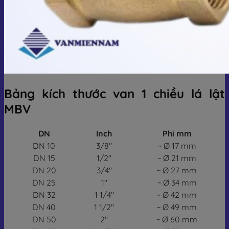
Bảng kích thước van 1 chiều lá lật
MBV
DN
Inch
Phi mm
DN 10
3/8″
~ Ø 17 mm
DN 15
1/2″
~ Ø 21 mm
DN 20
3/4″
~ Ø 27 mm
DN 25
1″
~ Ø 34 mm
DN 32
1 1/4″
~ Ø 42 mm
DN 40
1 1/2″
~ Ø 49 mm
DN 50
2″
~ Ø 60 mm