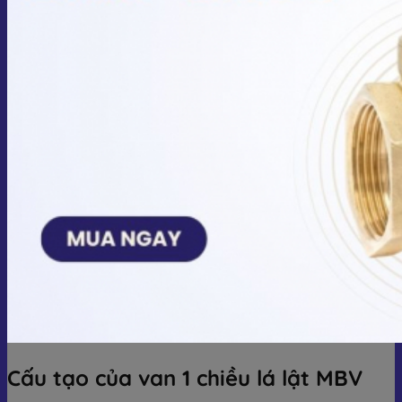
Cấu tạo của van 1 chiều lá lật MBV