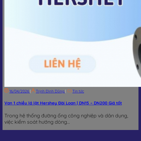
16/04/2026
|
Trịnh Đình Dũng
|
Tin tức
Van 1 chiều lá lật Hershey Đài Loan | DN15 – DN200 Giá tốt
Trong hệ thống đường ống công nghiệp và dân dụng,
việc kiểm soát hướng dòng...