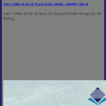
Van 1 chiều lá lật JS Trung Quốc | DN40 – DN400 | Giá rẻ
Van 1 chiều lá lật JS được sử dụng phổ biến trong các hệ
thống...