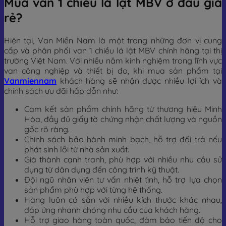
Mua van 1 chiều lá lật MBV ở đâu giá
rẻ?
Hiện tại, Van Miền Nam là một trong những đơn vị cung
cấp và phân phối van 1 chiều lá lật MBV chính hãng tại thị
trường Việt Nam. Với nhiều năm kinh nghiệm trong lĩnh vực
van công nghiệp và thiết bị đo, khi mua sản phẩm tại
Vanmiennam
khách hàng sẽ nhận được nhiều lợi ích và
chính sách ưu đãi hấp dẫn như:
Cam kết sản phẩm chính hãng từ thương hiệu Minh
Hòa, đầy đủ giấy tờ chứng nhận chất lượng và nguồn
gốc rõ ràng.
Chính sách bảo hành minh bạch, hỗ trợ đổi trả nếu
phát sinh lỗi từ nhà sản xuất.
Giá thành cạnh tranh, phù hợp với nhiều nhu cầu sử
dụng từ dân dụng đến công trình kỹ thuật.
Đội ngũ nhân viên tư vấn nhiệt tình, hỗ trợ lựa chọn
sản phẩm phù hợp với từng hệ thống.
Hàng luôn có sẵn với nhiều kích thước khác nhau,
đáp ứng nhanh chóng nhu cầu của khách hàng.
Hỗ trợ giao hàng toàn quốc, đảm bảo tiến độ cho