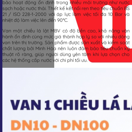
bảo hoạt động ổn định trong nhiều môi trường như nước
sạch hoặc nước thải. Thiết kế kết nối ren theo tiêu chuẩn BS
21 / ISO 228-1-2000 với áp lực làm việc tối đa 10 Bar và
nhiệt độ làm việc lên đến 90°C.
Van một chiều lá lật MBV có độ bền cao, khả năng vận
hành ổn định cùng mức giá thành hợp lý so với nhiều dòng
van trên thị trường. Sản phẩm được sản xuất và kiểm soát
chất lượng bởi Minh Hòa nên luôn đảm bảo tiêu chuẩn kỹ
thuật rõ ràng, giúp người dùng yên tâm khi lựa chọn cho
các hệ thống cấp nước với chi phí tối ưu.
Giỏ hàng