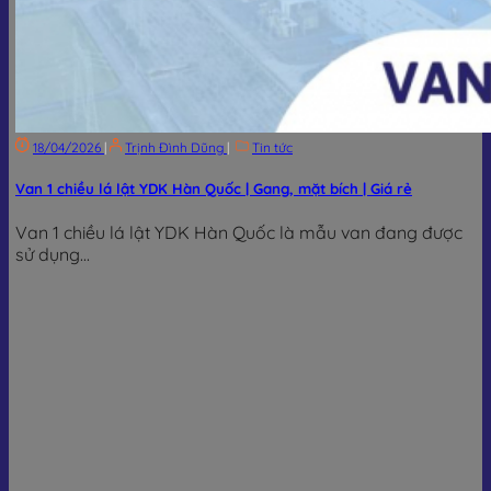
18/04/2026
|
Trịnh Đình Dũng
|
Tin tức
Van 1 chiều lá lật YDK Hàn Quốc | Gang, mặt bích | Giá rẻ
Van 1 chiều lá lật YDK Hàn Quốc là mẫu van đang được
sử dụng...