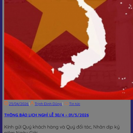
23/04/2026
|
Trịnh Đình Dũng
|
Tin tức
THÔNG BÁO LỊCH NGHỈ LỄ 30/4 – 01/5/2026
Kính gửi Quý khách hàng và Quý đối tác, Nhân dịp kỷ
niệm Ngày Giải...