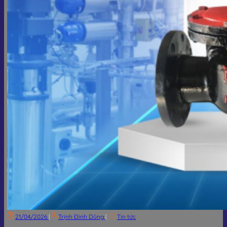
21/04/2026
|
Trịnh Đình Dũng
|
Tin tức