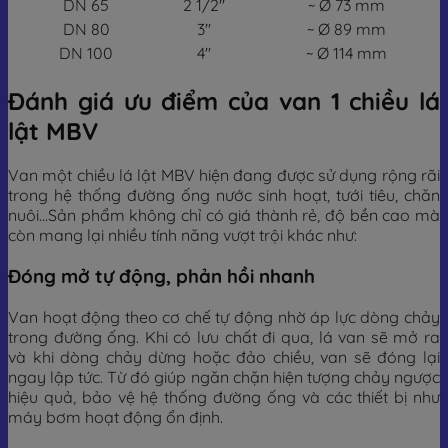
DN 65
2 1/2″
~ Ø 73 mm
DN 80
3″
~ Ø 89 mm
DN 100
4″
~ Ø 114 mm
Đánh giá ưu điểm của van 1 chiều lá
lật MBV
Van một chiều lá lật MBV hiện đang được sử dụng rộng rãi
trong hệ thống đường ống nước sinh hoạt, tưới tiêu, chăn
nuôi…Sản phẩm không chỉ có giá thành rẻ, độ bền cao mà
còn mang lại nhiều tính năng vượt trội khác như:
Đóng mở tự động, phản hồi nhanh
Van hoạt động theo cơ chế tự động nhờ áp lực dòng chảy
trong đường ống. Khi có lưu chất đi qua, lá van sẽ mở ra
và khi dòng chảy dừng hoặc đảo chiều, van sẽ đóng lại
ngay lập tức. Từ đó giúp ngăn chặn hiện tượng chảy ngược
hiệu quả, bảo vệ hệ thống đường ống và các thiết bị như
máy bơm hoạt động ổn định.