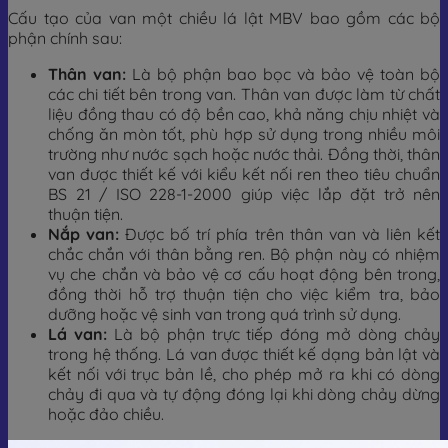
Cấu tạo của van một chiều lá lật MBV bao gồm các bộ
phận chính sau:
Thân van:
Là bộ phận bao bọc và bảo vệ toàn bộ
các chi tiết bên trong van. Thân van được làm từ chất
liệu đồng thau có độ bền cao, khả năng chịu nhiệt và
chống ăn mòn tốt, phù hợp sử dụng trong nhiều môi
trường như nước sạch hoặc nước thải. Đồng thời, thân
van được thiết kế với kiểu kết nối ren theo tiêu chuẩn
BS 21 / ISO 228-1-2000 giúp việc lắp đặt trở nên
thuận tiện.
Nắp van:
Được bố trí phía trên thân van và liên kết
chắc chắn với thân bằng ren. Bộ phận này có nhiệm
vụ che chắn và bảo vệ cơ cấu hoạt động bên trong,
đồng thời hỗ trợ thuận tiện cho việc kiểm tra, bảo
dưỡng hoặc vệ sinh van trong quá trình sử dụng.
Lá van:
Là bộ phận trực tiếp đóng mở dòng chảy
trong hệ thống. Lá van được thiết kế dạng bản lật và
kết nối với trục bản lề, cho phép mở ra khi có dòng
chảy đi qua và tự động đóng lại khi dòng chảy dừng
hoặc đảo chiều.