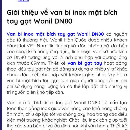
Giới thiệu về van bi inox mặt bích
tay gạt Wonil DN80
Van bi inox mặt bích tay gạt Wonil DN80
có nguồn
gốc từ thương hiệu Wonil Hàn Quốc được nhiều khách
hàng tại Việt Nam tin tưởng và đón nhận nhờ độ bền
cao cùng khả năng ứng dụng linh hoạt. Van sở hữu kích
cỡ DN80 tương ứng với 3 inch phù hợp với đường ống
kích thước 89mm. Thiết kế
van bi gạt tay
hoạt động
theo kiểu tay gạt nên dễ dàng sử dụng ở nhiều vị trí khác
nhau, đặc biệt phù hợp với không gian nhỏ. Ngoài ra
van bi mặt bích tay gạt còn giúp người dùng tối ưu chi
phí sử dụng năng lượng và có thể lắp đặt cho những vị
trí nguồn điện khó tiếp cận.
Van bi mặt bích inox tay gạt Wonil DN80 có cấu tạo
toàn thân bằng inox giúp van nâng cao khả năng chống
ăn mòn, chịu áp lực tốt và chống oxy hóa trong các điều
kiện môi trường khắc nghiệt. Chất liệu inox còn giúp tuổi
thọ của van bền bỉ và ổn định hơn khi vận hành. Thiết kế