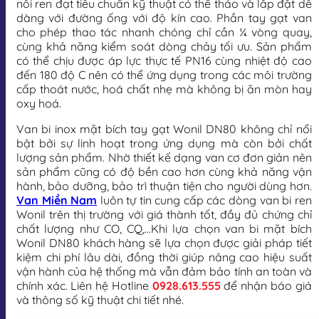
nối ren đạt tiêu chuẩn kỹ thuật có thể tháo và lắp đặt dễ
dàng với đường ống với độ kín cao. Phần tay gạt van
cho phép thao tác nhanh chóng chỉ cần ¼ vòng quay,
cùng khả năng kiểm soát dòng chảy tối ưu. Sản phẩm
có thể chịu được áp lực thực tế PN16 cùng nhiệt độ cao
đến 180 độ C nên có thể ứng dụng trong các môi trường
cấp thoát nước, hoá chất nhẹ mà không bị ăn mòn hay
oxy hoá.
Van bi inox mặt bích tay gạt Wonil DN80 không chỉ nổi
bật bởi sự linh hoạt trong ứng dụng mà còn bởi chất
lượng sản phẩm. Nhờ thiết kế dạng van cơ đơn giản nên
sản phẩm cũng có độ bền cao hơn cùng khả năng vận
hành, bảo dưỡng, bảo trì thuận tiện cho người dùng hơn.
Van Miền Nam
luôn tự tin cung cấp các dòng van bi ren
Wonil trên thị trường với giá thành tốt, đầy đủ chứng chỉ
chất lượng như CO, CQ,…Khi lựa chọn van bi mặt bích
Wonil DN80 khách hàng sẽ lựa chọn được giải pháp tiết
kiệm chi phí lâu dài, đồng thời giúp nâng cao hiệu suất
vận hành của hệ thống mà vẫn đảm bảo tính an toàn và
chính xác. Liên hệ Hotline
0928.613.555
để nhận báo giá
và thông số kỹ thuật chi tiết nhé.