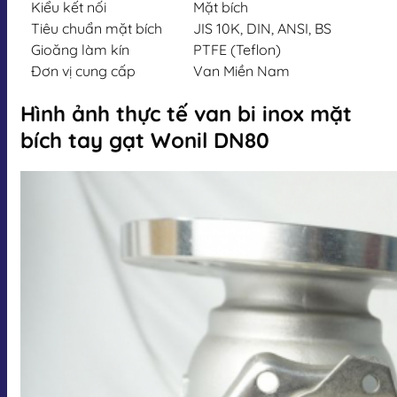
Kiểu kết nối
Mặt bích
Tiêu chuẩn mặt bích
JIS 10K, DIN, ANSI, BS
Gioăng làm kín
PTFE (Teflon)
Đơn vị cung cấp
Van Miền Nam
Hình ảnh thực tế van bi inox mặt
bích tay gạt Wonil DN80