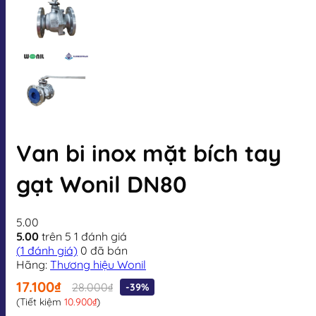
Van bi inox mặt bích tay
gạt Wonil DN80
5.00
5.00
trên 5
1
đánh giá
(
1
đánh giá)
0
đã bán
Hãng:
Thương hiệu Wonil
17.100₫
28.000₫
-39%
(Tiết kiệm
10.900₫
)