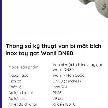
Thông số kỹ thuật van bi mặt bích
inox tay gạt Wonil DN80
Van bi mặt bích inox tay gạt
Model sản phẩm
Wonil DN80
Nguồn gốc
Wonil – Hàn Quốc
Kích cỡ
DN80 (3 inches)
Chất liệu
Inox 304
Áp lực chịu tải
PN16
Áp lực test
29 bar
Nhiệt độ chịu tải
-5 đến 180 °C