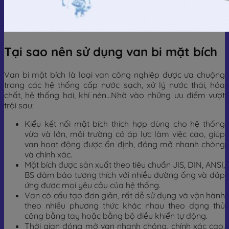
Tại sao nên sử dụng van bi mặt bích
Van bi mặt bích là loại van công nghiệp được ưa chuộng
trong các hệ thống cấp nước sạch, xử lý nước thải, hóa
chất, hệ thống hơi, khí nén…Nhờ vào những ưu điểm vượt
trội sau:
Kiểu kết nối mặt bích thích hợp dùng cho hệ thống
vừa và lớn, môi trường có áp lực làm việc cao, giúp
van hoạt động được ổn định, đóng mở nhanh chóng
và chính xác.
Mặt bích được sản xuất theo tiêu chuẩn JIS, DIN, ANSI,
BS đảm bảo tương thích với nhiều đường ống và đáp
ứng được mọi yêu cầu của hệ thống.
Van có cấu tạo đơn giản, rất dễ sử dụng và vận hành
theo nhiều phương thức khác nhau theo dạng thủ
công bằng tay hoặc bằng bộ điều khiển tự động.
Thời gian đóng mở van nhanh chóng, chính xác cao,