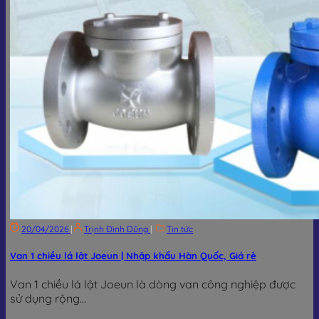
20/04/2026
|
Trịnh Đình Dũng
|
Tin tức
Van 1 chiều lá lật Joeun | Nhập khẩu Hàn Quốc, Giá rẻ
Van 1 chiều lá lật Joeun là dòng van công nghiệp được
sử dụng rộng...