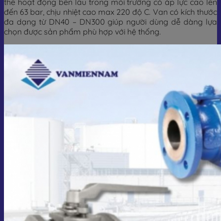
thể hoạt động bền lâu trong môi trường có áp lực cao lên
đến 63 bar, chịu nhiệt cao max 220 độ C. Van có kích thước
đa dạng từ DN40 – DN300 giúp người dùng dễ dàng lựa
chọn được sản phẩm phù hợp với hệ thống.