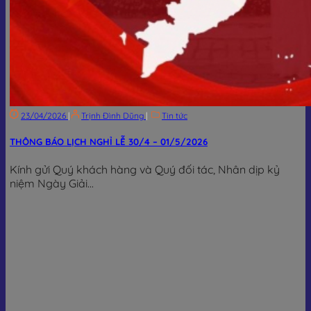
23/04/2026
|
Trịnh Đình Dũng
|
Tin tức
THÔNG BÁO LỊCH NGHỈ LỄ 30/4 – 01/5/2026
Kính gửi Quý khách hàng và Quý đối tác, Nhân dịp kỷ
niệm Ngày Giải...