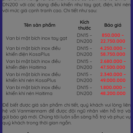
DN200 với các dạng điều khiển như tay gạt, điện, khí nén
với mức giá cạnh tranh cao. Chi tiết như sau:
Kích
Tên sản phẩm
Báo giá
thước
DN15 –
850.000 –
Van bi mặt bích inox tay gạt
DN200
22.750.000
Van bi mặt bích inox điều
DN15 –
4.250.000 –
khiển điện KosaPlus
DN200
58.750.000
Van bi mặt bích inox điều
DN15 –
2.680.000 –
khiển điện Haitima
DN200
47.500.000
Van bi mặt bích inox điều
DN15 –
2.340.000 –
khiển khí nén KosaPlus
DN200
49.000.000
Van bi mặt bích inox điều
DN15 –
1.800.000 –
khiển khí nén Haitima
DN200
48.200.000
Để biết được giá sản phẩm chi tiết, quý khách vui lòng liên
hệ với Vanmiennam để được đội ngũ nhân viên hỗ trợ và
gửi báo giá mới. Chúng tôi luôn sẵn sàng hỗ trợ và phục vụ
quý khách trong thời gian ngắn.