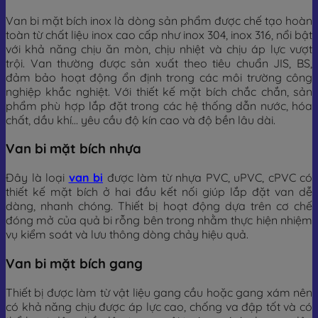
Van bi mặt bích inox là dòng sản phẩm được chế tạo hoàn
toàn từ chất liệu inox cao cấp như inox 304, inox 316, nổi bật
với khả năng chịu ăn mòn, chịu nhiệt và chịu áp lực vượt
trội. Van thường được sản xuất theo tiêu chuẩn JIS, BS,
đảm bảo hoạt động ổn định trong các môi trường công
nghiệp khắc nghiệt. Với thiết kế mặt bích chắc chắn, sản
phẩm phù hợp lắp đặt trong các hệ thống dẫn nước, hóa
chất, dầu khí… yêu cầu độ kín cao và độ bền lâu dài.
Van bi mặt bích nhựa
Đây là loại
van bi
được làm từ nhựa PVC, uPVC, cPVC có
thiết kế mặt bích ở hai đầu kết nối giúp lắp đặt van dễ
dàng, nhanh chóng. Thiết bị hoạt động dựa trên cơ chế
đóng mở của quả bi rỗng bên trong nhằm thực hiện nhiệm
vụ kiểm soát và lưu thông dòng chảy hiệu quả.
Van bi mặt bích gang
Thiết bị được làm từ vật liệu gang cầu hoặc gang xám nên
có khả năng chịu được áp lực cao, chống va đập tốt và có