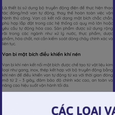
Là thiết bị sử dụng bộ truyền động điện để thực hiện thao
tác đóng/mở van tự động, thay thế hoàn toàn việc vận
hành thủ công. Van có kết nối dạng mặt bích chắc chắn,
phù hợp lắp đặt trong các hệ thống có quy mô lớn hoặc
yêu cầu tự động hóa cao. Sản phẩm được sử dụng rộng
rãi trong các ngành như xử lý nước, thực phẩm, dược
phẩm, hóa chất, nơi cần kiểm soát dòng chảy chính xác và
liên tục.
Van bi mặt bích điều khiển khí nén
Van bi khí nén kết nối mặt bích được chế tạo từ vật liệu kim
loại như gang, inox, thép kết hợp với bộ truyền động bằng
khí nén để điều khiển van tự động từ xa với thời gian đóng
mở từ 2 – 3 giây, đảm bảo độ chính xác cao, an toàn và
nâng cao hiệu suất vận hành tối đa.