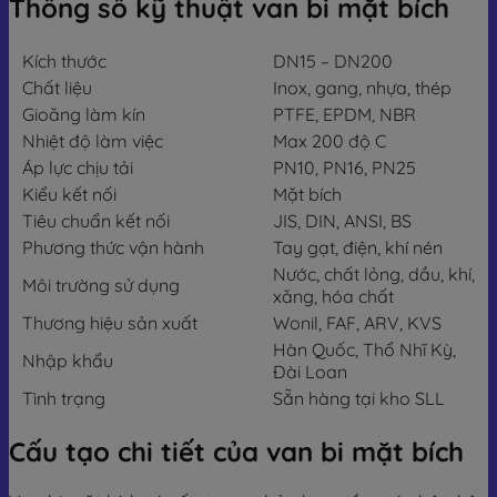
Thông số kỹ thuật van bi mặt bích
Kích thước
DN15 – DN200
Chất liệu
Inox, gang, nhựa, thép
Gioăng làm kín
PTFE, EPDM, NBR
Nhiệt độ làm việc
Max 200 độ C
Áp lực chịu tải
PN10, PN16, PN25
Kiểu kết nối
Mặt bích
Tiêu chuẩn kết nối
JIS, DIN, ANSI, BS
Phương thức vận hành
Tay gạt, điện, khí nén
Nước, chất lỏng, dầu, khí,
Môi trường sử dụng
xăng, hóa chất
Thương hiệu sản xuất
Wonil, FAF, ARV, KVS
Hàn Quốc, Thổ Nhĩ Kỳ,
Nhập khẩu
Đài Loan
Tình trạng
Sẵn hàng tại kho SLL
Cấu tạo chi tiết của van bi mặt bích