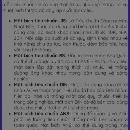
mỗi tiêu chuẩn sẽ có quy định khác nhau về thông số kỹ
thuật, kích thước, độ dày, áp suất làm việc…
Mặt bích tiêu chuẩn JIS:
Là Tiêu chuẩn Công nghiệp
Nhật Bản, được áp dụng phổ biến tại Châu Á với khả
năng chịu áp suất khác nhau như JIS5K, 10K, 16K,
20K. Mỗi cấp áp suất sẽ có quy định khác nhau về
khả năng chịu áp lực, kích thước…đảm bảo phù hợp
với từng hệ thống.
Mặt bích tiêu chuẩn BS:
Đây là tiêu chuẩn Anh Quốc
có thể chịu được áp lực cao từ PN6 – PN16, cho phép
mặt bích lắp đặt tương thích với nhiều hệ thống
đường ống khác nhau trong dân dụng và công
nghiệp.
Mặt bích tiêu chuẩn DIN:
Được áp dụng rộng rãi tại
Châu Âu và thuộc Viện Tiêu chuẩn hóa của Đức nhằm
hiện đại hóa và thống nhất các quy chuẩn thiết bị
trong công nghiệp. Mặt bích DIN có độ bền cao, dùng
được cho nhiều thiết bị vật tư khác nhau.
Mặt bích tiêu chuẩn ANSI:
Dùng để quản lý và điều
phối hệ thống tiêu chuẩn thống nhất trên phạm vi
toàn quốc. Mặt bích ANSI có thể dùng trong môi