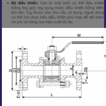
Bộ điều khiển:
Van bi mặt bích có thể điều khiển
bằng tay gạt, tay quay hoặc điều khiển bằng điện,
khí nén. Tùy thuộc vào nhu cầu sử dụng, người dùng
có thể lựa chọn kiểu điều khiển phù hợp để tiết kiệm
chi phí và nâng cao hiệu suất tối đa.