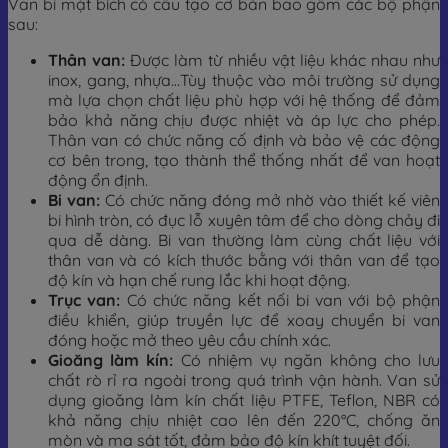
Van bi mặt bích có cấu tạo cơ bản bao gồm các bộ phận
sau:
Thân van:
Được làm từ nhiều vật liệu khác nhau như
inox, gang, nhựa…Tùy thuộc vào môi trường sử dụng
mà lựa chọn chất liệu phù hợp với hệ thống để đảm
bảo khả năng chịu được nhiệt và áp lực cho phép.
Thân van có chức năng cố định và bảo vệ các động
cơ bên trong, tạo thành thể thống nhất để van hoạt
động ổn định.
Bi van:
Có chức năng đóng mở nhờ vào thiết kế viên
bi hình tròn, có đục lỗ xuyên tâm để cho dòng chảy đi
qua dễ dàng. Bi van thường làm cùng chất liệu với
thân van và có kích thước bằng với thân van để tạo
độ kín và hạn chế rung lắc khi hoạt động.
Trục van:
Có chức năng kết nối bi van với bộ phận
điều khiển, giúp truyền lực để xoay chuyển bi van
đóng hoặc mở theo yêu cầu chính xác.
Gioăng làm kín:
Có nhiệm vụ ngăn không cho lưu
chất rò rỉ ra ngoài trong quá trình vận hành. Van sử
dụng gioăng làm kín chất liệu PTFE, Teflon, NBR có
khả năng chịu nhiệt cao lên đến 220°C, chống ăn
mòn và ma sát tốt, đảm bảo độ kín khít tuyệt đối.