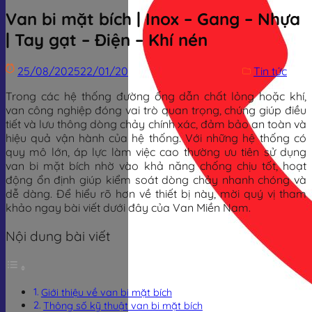
Van bi mặt bích | Inox – Gang – Nhựa
| Tay gạt – Điện – Khí nén
25/08/2025
22/01/2026
Trịnh Đình Dũng
Tin tức
Trong các hệ thống đường ống dẫn chất lỏng hoặc khí,
van công nghiệp đóng vai trò quan trọng, chúng giúp điều
tiết và lưu thông dòng chảy chính xác, đảm bảo an toàn và
hiệu quả vận hành của hệ thống. Với những hệ thống có
quy mô lớn, áp lực làm việc cao thường ưu tiên sử dụng
van bi mặt bích nhờ vào khả năng chống chịu tốt, hoạt
động ổn định giúp kiểm soát dòng chảy nhanh chóng và
dễ dàng. Để hiểu rõ hơn về thiết bị này, mời quý vị tham
khảo ngay bài viết dưới đây của Van Miền Nam.
Nội dung bài viết
Giới thiệu về van bi mặt bích
Thông số kỹ thuật van bi mặt bích