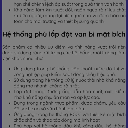
hạn chế chênh lệch áp suất trong quá trình vận hành.
Khả năng làm kín tuyệt đối, ngăn ngừa rò rỉ lưu chất
ra bên ngoài, mang lại hiệu quả cao và đảm bảo an
toàn cho môi trường và thiết bị xung quanh.
Hệ thống phù lắp đặt van bi mặt bích
Sản phẩm có nhiều ưu điểm và tính năng vượt trội nên
được sử dụng rộng rãi trong các hệ thống, môi trường làm
việc khác nhau như:
Ứng dụng trong hệ thống cấp thoát nước đô thị và
công nghiệp giúp kiểm soát dòng chảy hiệu quả.
Sử dụng trong hệ thống xử lý nước thải nhờ khả năng
đóng mở nhanh, chống rò rỉ tốt.
Lắp đặt trong đường ống dẫn hóa chất, axit, kiềm
nhờ khả năng chịu ăn mòn và áp lực cao.
Dùng trong ngành thực phẩm, dược phẩm, yêu cầu
độ sạch cao và vận hành an toàn.
Ứng dụng trong hệ thống PCCC với thiết kế mặt bích
chắc chắn và thao tác đóng mở linh hoạt.
Phù hợp với hệ thống dầu khí, xăng dầu, hệ thống