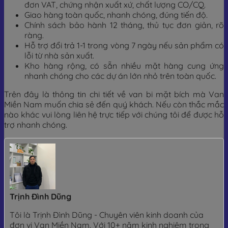
đơn VAT, chứng nhận xuất xứ, chất lượng CO/CQ.
Giao hàng toàn quốc, nhanh chóng, đúng tiến độ.
Chính sách bảo hành 12 tháng, thủ tục đơn giản, rõ
ràng.
Hỗ trợ đổi trả 1-1 trong vòng 7 ngày nếu sản phẩm có
lỗi từ nhà sản xuất.
Kho hàng rộng, có sẵn nhiều mặt hàng cung ứng
nhanh chóng cho các dự án lớn nhỏ trên toàn quốc.
Trên đây là thông tin chi tiết về van bi mặt bích mà Van
Miền Nam muốn chia sẻ đến quý khách. Nếu còn thắc mắc
nào khác vui lòng liên hệ trực tiếp với chúng tôi để được hỗ
trợ nhanh chóng.
Trịnh Đình Dũng
Tôi là Trịnh Đình Dũng - Chuyên viên kinh doanh của
đơn vị Van Miền Nam. Với 10+ năm kinh nghiệm trong