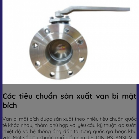
Các tiêu chuẩn sản xuất van bi mặt
bích
Van bi mặt bích được sản xuất theo nhiều tiêu chuẩn quốc
tế khác nhau, nhằm phù hợp với yêu cầu kỹ thuật, áp suất,
nhiệt độ và hệ thống ống dẫn tại từng quốc gia hoặc khu
vực. Một số tiêu chuẩn phổ biến như JIS, DIN, BS, ANSI…Với