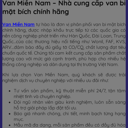
Van Miền Nam – Nhà cung cấp van bi
mặt bích chính hãng
Van Miền Nam
tự hào là đơn vị phân phối van bi mặt bích
chính hãng, được nhập khẩu trực tiếp từ các quốc gia có
nền công nghiệp phát triển như Hàn Quốc, Đài Loan, Trung
Quốc…của các thương hiệu nổi tiếng như Wonil, FAF, KVS,
ARV…đảm bảo đầy đủ giấy tờ CO/CQ, chất lượng đạt tiêu
chuẩn quốc tế. Chúng tôi cam kết cung cấp sản phẩm chất
lượng cao với mức giá cạnh tranh, phù hợp cho nhiều hệ
thống công nghiệp và dân dụng tại thị trường Việt Nam.
Khi lựa chọn Van Miền Nam, quý khách sẽ được trải
nghiệm dịch vụ chuyên nghiệp với nhiều ưu đãi như:
Tư vấn sản phẩm, kỹ thuật miễn phí 24/7, tận tâm
nhiệt tình và chuyên nghiệp.
Đội ngũ nhân viên giàu kinh nghiệm, luôn sẵn sàng
hỗ trợ giải pháp lắp đặt tối ưu.
Báo giá nhanh chóng, chi tiết, minh bạch từng hạng
mục.
Mẫu mã đa dạng, mỗi sản phẩm đều có đầy đủ hóa