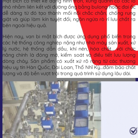
Mặt bích có thiết kế dạng hình tròn, xung quanh có các lỗ
nhỏ nhằm liên kết với đường ống bằng bulong hoặc đai ốc
dễ dàng từ đó tạo thành mối nối chắc chắn, chống rung
giật và giúp làm kín tuyệt đối, ngăn ngừa rò rỉ lưu chất ra
bên ngoài hiệu quả.
Hiện nay, van bi mặt bích được ứng dụng phổ biến trong
các hệ thống công nghiệp nặng như nhà máy sản xuất, xử
lý nước, hệ thống dẫn dầu, khí nén, hóa chất… với chức
năng chính là đóng mở, kiểm soát và điều tiết lưu lượng
dòng chảy. Sản phẩm có xuất xứ rõ ràng từ các thương
hiệu uy tín Hàn Quốc, Đài Loan, Thổ Nhĩ Kỳ…đảm bảo chất
lượng và độ bền vượt trội trong quá trình sử dụng lâu dài.
Giỏ hàng