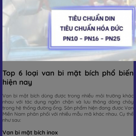
Top 6 loại van bi mặt bích phổ biến
hiện nay
Van bi mặt bích dùng được trong nhiều môi trường khác
nhau với tác dụng ngăn chặn và lưu thông dòng chảy
trong hệ thống đường ống. Sản phẩm hiện đang được Van
Miền Nam phân phối với nhiều mẫu mã khác nhau. Cụ thể
như sau:
Van bi mặt bích inox