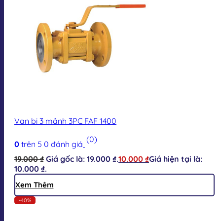
Van bi 3 mảnh 3PC FAF 1400
(0)
0
trên 5
0
đánh giá
19.000
₫
Giá gốc là: 19.000 ₫.
10.000
₫
Giá hiện tại là:
10.000 ₫.
Xem Thêm
-40%