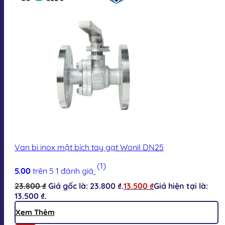
Van bi inox mặt bích tay gạt Wonil DN25
(1)
5.00
trên 5
1
đánh giá
23.800
₫
Giá gốc là: 23.800 ₫.
13.500
₫
Giá hiện tại là:
13.500 ₫.
Xem Thêm