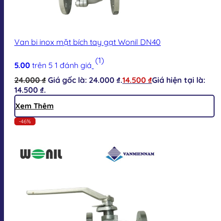
Van bi inox mặt bích tay gạt Wonil DN40
(1)
5.00
trên 5
1
đánh giá
24.000
₫
Giá gốc là: 24.000 ₫.
14.500
₫
Giá hiện tại là:
14.500 ₫.
Xem Thêm
-46%