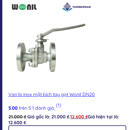
Van bi inox mặt bích tay gạt Wonil DN20
(1)
5.00
trên 5
1
đánh giá
21.000
₫
Giá gốc là: 21.000 ₫.
12.600
₫
Giá hiện tại là:
12.600 ₫.