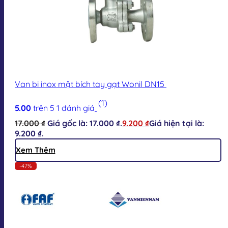
Van bi inox mặt bích tay gạt Wonil DN15
(1)
5.00
trên 5
1
đánh giá
17.000
₫
Giá gốc là: 17.000 ₫.
9.200
₫
Giá hiện tại là:
9.200 ₫.
Xem Thêm
-47%