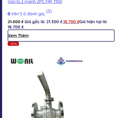
Van bi 2 mảnh 2PC FAF 1100
(0)
0
trên 5
0
đánh giá
21.300
₫
Giá gốc là: 21.300 ₫.
18.700
₫
Giá hiện tại là:
18.700 ₫.
Xem Thêm
-40%