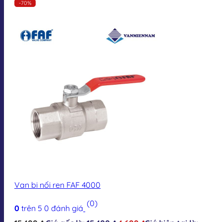
-70%
Van bi nối ren FAF 4000
(0)
0
trên 5
0
đánh giá