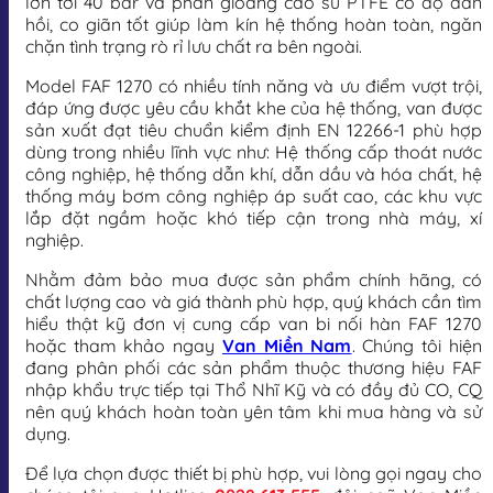
lớn tới 40 bar và phần gioăng cao su PTFE có độ đàn
hồi, co giãn tốt giúp làm kín hệ thống hoàn toàn, ngăn
chặn tình trạng rò rỉ lưu chất ra bên ngoài.
Model FAF 1270 có nhiều tính năng và ưu điểm vượt trội,
đáp ứng được yêu cầu khắt khe của hệ thống, van được
sản xuất đạt tiêu chuẩn kiểm định EN 12266-1 phù hợp
dùng trong nhiều lĩnh vực như: Hệ thống cấp thoát nước
công nghiệp, hệ thống dẫn khí, dẫn dầu và hóa chất, hệ
thống máy bơm công nghiệp áp suất cao, các khu vực
lắp đặt ngầm hoặc khó tiếp cận trong nhà máy, xí
nghiệp.
Nhằm đảm bảo mua được sản phẩm chính hãng, có
chất lượng cao và giá thành phù hợp, quý khách cần tìm
hiểu thật kỹ đơn vị cung cấp van bi nối hàn FAF 1270
hoặc tham khảo ngay
Van Miền Nam
. Chúng tôi hiện
đang phân phối các sản phẩm thuộc thương hiệu FAF
nhập khẩu trực tiếp tại Thổ Nhĩ Kỹ và có đầy đủ CO, CQ
nên quý khách hoàn toàn yên tâm khi mua hàng và sử
dụng.
Để lựa chọn được thiết bị phù hợp, vui lòng gọi ngay cho