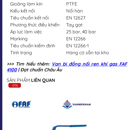
Gioăng làm kín
PTFE
Kiểu kết nối
Nối hàn
Tiêu chuẩn kết nối
EN 12627
Phương thức điều khiển
Tay gạt
Áp lực làm việc
25 bar, 40 bar
Marking
EN 12266
Tiêu chuẩn kiểm định
EN 12266-1
Tình trạng
Hàng có sẵn tại kho
>>> Tìm hiểu thêm:
Van bi đồng nối ren khí gas FAF
4100
| Đạt chuẩn Châu Âu
SẢN PHẨM
LIÊN QUAN
-51%