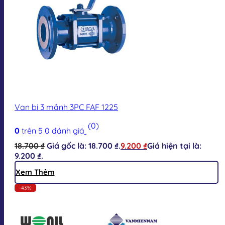
Van bi 3 mảnh 3PC FAF 1225
(0)
0
trên 5
0
đánh giá
18.700
₫
Giá gốc là: 18.700 ₫.
9.200
₫
Giá hiện tại là:
9.200 ₫.
Xem Thêm
-43%