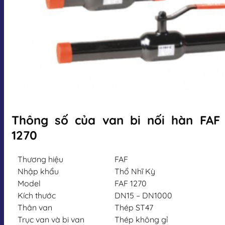
Thông số của van bi nối hàn FAF
1270
Thương hiệu
FAF
Nhập khẩu
Thổ Nhĩ Kỳ
Model
FAF 1270
Kích thước
DN15 – DN1000
Thân van
Thép ST47
Trục van và bi van
Thép không gỉ