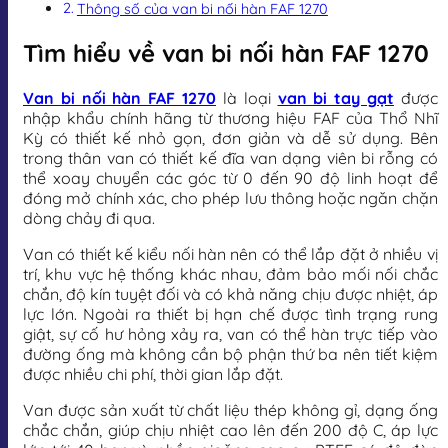
Thông số của van bi nối hàn FAF 1270
Tìm hiểu về van bi nối hàn FAF 1270
Van bi nối hàn FAF 1270
là loại
van bi tay gạt
được
nhập khẩu chính hãng từ thương hiệu FAF của Thổ Nhĩ
Kỳ có thiết kế nhỏ gọn, đơn giản và dễ sử dụng. Bên
trong thân van có thiết kế đĩa van dạng viên bi rỗng có
thể xoay chuyển các góc từ 0 đến 90 độ linh hoạt để
đóng mở chính xác, cho phép lưu thông hoặc ngăn chặn
dòng chảy đi qua.
Van có thiết kế kiểu nối hàn nên có thể lắp đặt ở nhiều vị
trí, khu vực hệ thống khác nhau, đảm bảo mối nối chắc
chắn, độ kín tuyệt đối và có khả năng chịu được nhiệt, áp
lực lớn. Ngoài ra thiết bị hạn chế được tình trạng rung
giật, sự cố hư hỏng xảy ra, van có thể hàn trực tiếp vào
đường ống mà không cần bộ phận thứ ba nên tiết kiệm
được nhiều chi phí, thời gian lắp đặt.
Van được sản xuất từ chất liệu thép không gỉ, dạng ống
chắc chắn, giúp chịu nhiệt cao lên đến 200 độ C, áp lực