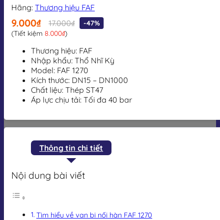
Hãng:
Thương hiệu FAF
9.000₫
17.000₫
-47%
(Tiết kiệm
8.000₫
)
Thương hiệu: FAF
Nhập khẩu: Thổ Nhĩ Kỳ
Model: FAF 1270
Kích thước:
DN15 – DN1000
Chất liệu:
Thép ST47
Áp lực chịu tải: Tối đa 40 bar
Thông tin chi tiết
Nội dung bài viết
Tìm hiểu về van bi nối hàn FAF 1270