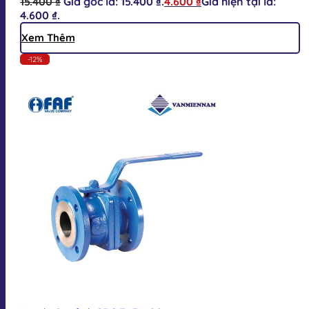
15.400
₫
Giá gốc là: 15.400 ₫.
4.600
₫
Giá hiện tại là:
4.600 ₫.
Xem Thêm
-12%