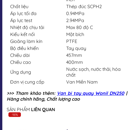
Chất liệu
Thép đúc SCPH2
Áp lực tối đa
0.94MPa
Áp lực test
2.94MPa
Nhiệt độ chịu tải
Max 80 độ C
Kiểu kết nối
Mặt bích
Gioăng làm kín
PTFE
Bộ điều khiển
Tay quay
Chiều dài
457mm
Chiều cao
400mm
Nước sạch, nước thải, hóa
Ứng dụng
chất
Đơn vị cung cấp
Van Miền Nam
>>> Tham khảo thêm:
Van bi tay quay Wonil DN250
|
Hàng chính hãng, Chất lượng cao
SẢN PHẨM
LIÊN QUAN
-16%