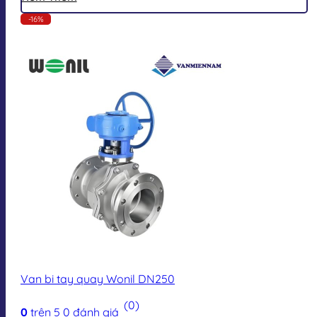
-16%
Van bi tay quay Wonil DN250
(0)
0
trên 5
0
đánh giá