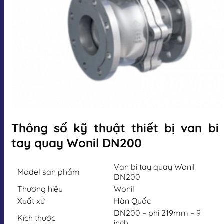
Thông số kỹ thuật thiết bị van bi
tay quay Wonil DN200
Van bi tay quay Wonil
Model sản phẩm
DN200
Thương hiệu
Wonil
Xuất xứ
Hàn Quốc
DN200 – phi 219mm – 9
Kích thước
inch