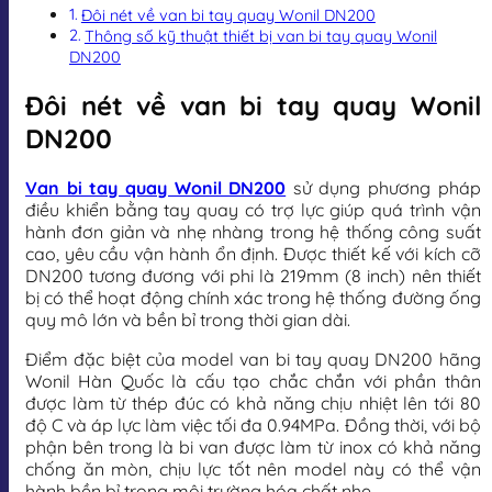
Đôi nét về van bi tay quay Wonil DN200
Thông số kỹ thuật thiết bị van bi tay quay Wonil
DN200
Đôi nét về van bi tay quay Wonil
DN200
Van bi tay quay Wonil DN200
sử dụng phương pháp
điều khiển bằng tay quay có trợ lực giúp quá trình vận
hành đơn giản và nhẹ nhàng trong hệ thống công suất
cao, yêu cầu vận hành ổn định. Được thiết kế với kích cỡ
DN200 tương đương với phi là 219mm (8 inch) nên thiết
bị có thể hoạt động chính xác trong hệ thống đường ống
quy mô lớn và bền bỉ trong thời gian dài.
Điểm đặc biệt của model van bi tay quay DN200 hãng
Wonil Hàn Quốc là cấu tạo chắc chắn với phần thân
được làm từ thép đúc có khả năng chịu nhiệt lên tới 80
độ C và áp lực làm việc tối đa 0.94MPa. Đồng thời, với bộ
phận bên trong là bi van được làm từ inox có khả năng
chống ăn mòn, chịu lực tốt nên model này có thể vận
hành bền bỉ trong môi trường hóa chất nhẹ.