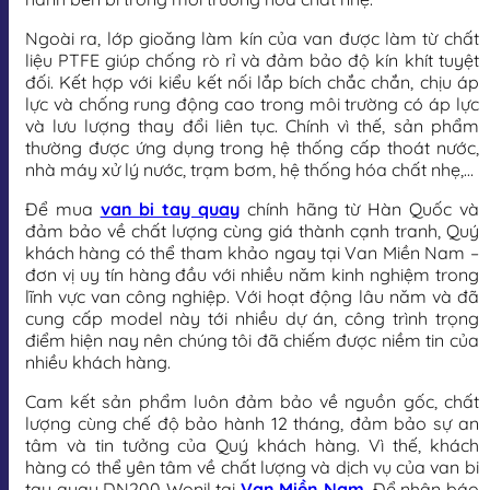
Ngoài ra, lớp gioăng làm kín của van được làm từ chất
liệu PTFE giúp chống rò rỉ và đảm bảo độ kín khít tuyệt
đối. Kết hợp với kiểu kết nối lắp bích chắc chắn, chịu áp
lực và chống rung động cao trong môi trường có áp lực
và lưu lượng thay đổi liên tục. Chính vì thế, sản phẩm
thường được ứng dụng trong hệ thống cấp thoát nước,
nhà máy xử lý nước, trạm bơm, hệ thống hóa chất nhẹ,…
Để mua
van bi tay quay
chính hãng từ Hàn Quốc và
đảm bảo về chất lượng cùng giá thành cạnh tranh, Quý
khách hàng có thể tham khảo ngay tại Van Miền Nam –
đơn vị uy tín hàng đầu với nhiều năm kinh nghiệm trong
lĩnh vực van công nghiệp. Với hoạt động lâu năm và đã
cung cấp model này tới nhiều dự án, công trình trọng
điểm hiện nay nên chúng tôi đã chiếm được niềm tin của
nhiều khách hàng.
Cam kết sản phẩm luôn đảm bảo về nguồn gốc, chất
lượng cùng chế độ bảo hành 12 tháng, đảm bảo sự an
tâm và tin tưởng của Quý khách hàng. Vì thế, khách
hàng có thể yên tâm về chất lượng và dịch vụ của van bi
tay quay DN200 Wonil tại
Van Miền Nam
. Để nhận báo