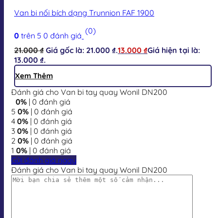
Van bi nối bích dạng Trunnion FAF 1900
(0)
0
trên 5
0
đánh giá
21.000
₫
Giá gốc là: 21.000 ₫.
13.000
₫
Giá hiện tại là:
13.000 ₫.
Xem Thêm
Đánh giá cho Van bi tay quay Wonil DN200
0%
| 0 đánh giá
5
0%
| 0 đánh giá
4
0%
| 0 đánh giá
3
0%
| 0 đánh giá
2
0%
| 0 đánh giá
1
0%
| 0 đánh giá
Gửi đánh giá ngay
Đánh giá cho Van bi tay quay Wonil DN200