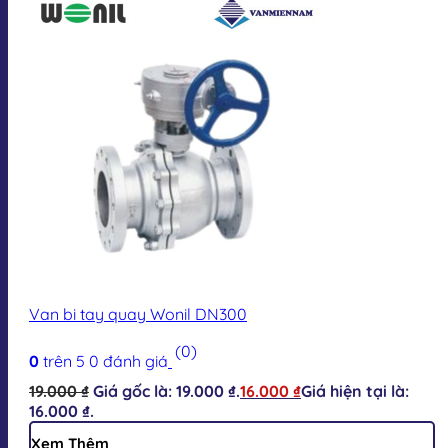
Van bi tay quay Wonil DN300
(0)
0
trên 5
0
đánh giá
19.000
₫
Giá gốc là: 19.000 ₫.
16.000
₫
Giá hiện tại là:
16.000 ₫.
Xem Thêm