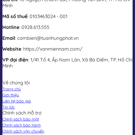
Minh
Mã số thuế
: 0103463024 - 001
Hotline
: 0928.613.555
Email
: cambien@tuanhungphat.vn
Website
: https://vanmiennam.com/
VP đại điện
: 1/41 Tổ 4, Ấp Nam Lân, Xã Bà Điểm, TP. Hồ Chí
Minh
Về chúng tôi
Trang chủ
Giới thiệu
Liên hệ báo giá
Tin tức
Chính sách Hỗ trợ
Chính sách bảo mật
Chính sách bảo hành
Chính sách vận chuyển