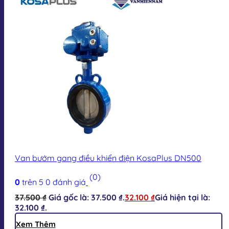
Van bướm gang điều khiển điện KosaPlus DN500
(0)
0
trên 5
0
đánh giá
37.500
₫
Giá gốc là: 37.500 ₫.
32.100
₫
Giá hiện tại là:
32.100 ₫.
Xem Thêm