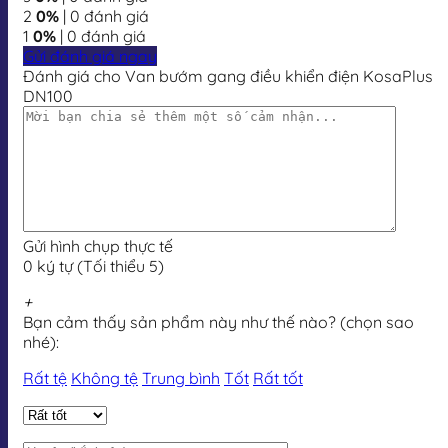
2
0%
| 0 đánh giá
1
0%
| 0 đánh giá
Gửi đánh giá ngay
Đánh giá cho Van bướm gang điều khiển điện KosaPlus
DN100
Gửi hình chụp thực tế
0 ký tự (Tối thiểu 5)
+
Bạn cảm thấy sản phẩm này như thế nào? (chọn sao
nhé):
Rất tệ
Không tệ
Trung bình
Tốt
Rất tốt