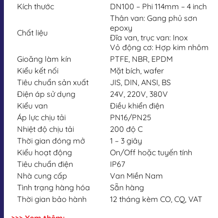
Kích thước
DN100 – Phi 114mm – 4 inch
Thân van: Gang phủ sơn
epoxy
Chất liệu
Đĩa van, trục van: Inox
Vỏ động cơ: Hợp kim nhôm
Gioăng làm kín
PTFE, NBR, EPDM
Kiểu kết nối
Mặt bích, wafer
Tiêu chuẩn sản xuất
JIS, DIN, ANSI, BS
Điện áp sử dụng
24V, 220V, 380V
Kiểu van
Điều khiển điện
Áp lực chịu tải
PN16/PN25
Nhiệt độ chịu tải
200 độ C
Thời gian đóng mở
1 – 3 giây
Kiểu hoạt động
On/Off hoặc tuyến tính
Tiêu chuẩn điện
IP67
Nhà cung cấp
Van Miền Nam
Tình trạng hàng hóa
Sẵn hàng
Thời gian bảo hành
12 tháng kèm CO, CQ, VAT
>>> Xem thêm: