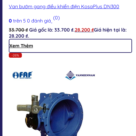
Van bướm gang điều khiển điện KosaPlus DN300
(0)
0
trên 5
0
đánh giá
33.700
₫
Giá gốc là: 33.700 ₫.
28.200
₫
Giá hiện tại là:
28.200 ₫.
Xem Thêm
-26%