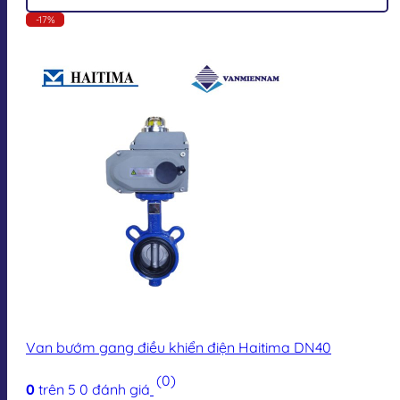
-17%
Van bướm gang điều khiển điện Haitima DN40
(0)
0
trên 5
0
đánh giá