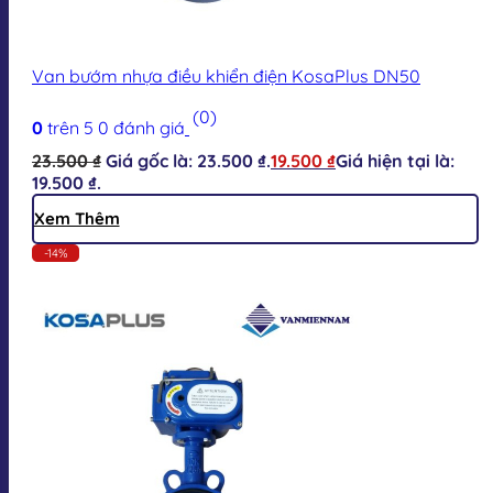
Van bướm nhựa điều khiển điện KosaPlus DN50
(0)
0
trên 5
0
đánh giá
23.500
₫
Giá gốc là: 23.500 ₫.
19.500
₫
Giá hiện tại là:
19.500 ₫.
Xem Thêm
-14%