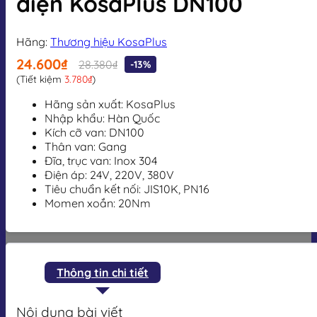
điện KosaPlus DN100
Hãng:
Thương hiệu KosaPlus
24.600₫
28.380₫
-13%
(Tiết kiệm
3.780₫
)
Hãng sản xuất: KosaPlus
Nhập khẩu: Hàn Quốc
Kích cỡ van: DN100
Thân van: Gang
Đĩa, trục van: Inox 304
Điện áp: 24V, 220V, 380V
Tiêu chuẩn kết nối: JIS10K, PN16
Momen xoắn: 20Nm
Thông tin chi tiết
Nội dung bài viết