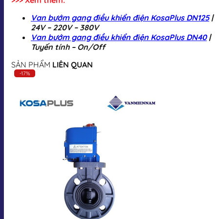
Van bướm gang điều khiển điện KosaPlus DN125
|
24V – 220V – 380V
Van bướm gang điều khiển điện KosaPlus DN40
|
Tuyến tính – On/Off
SẢN PHẨM
LIÊN QUAN
-17%