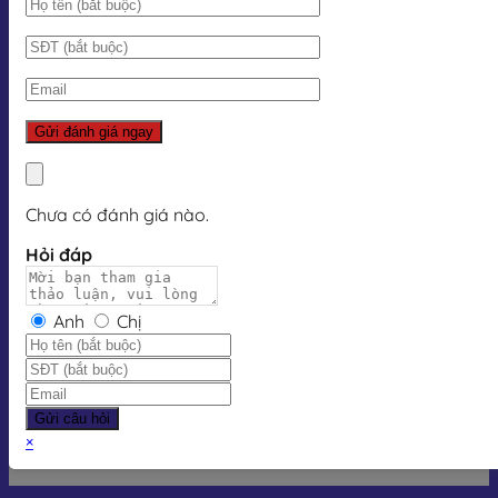
Chưa có đánh giá nào.
Hỏi đáp
Anh
Chị
Gửi câu hỏi
×