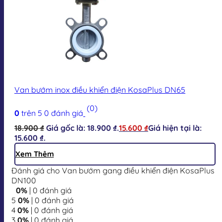
Van bướm inox điều khiển điện KosaPlus DN65
(0)
0
trên 5
0
đánh giá
18.900
₫
Giá gốc là: 18.900 ₫.
15.600
₫
Giá hiện tại là:
15.600 ₫.
Xem Thêm
Đánh giá cho Van bướm gang điều khiển điện KosaPlus
DN100
0%
| 0 đánh giá
5
0%
| 0 đánh giá
4
0%
| 0 đánh giá
3
0%
| 0 đánh giá