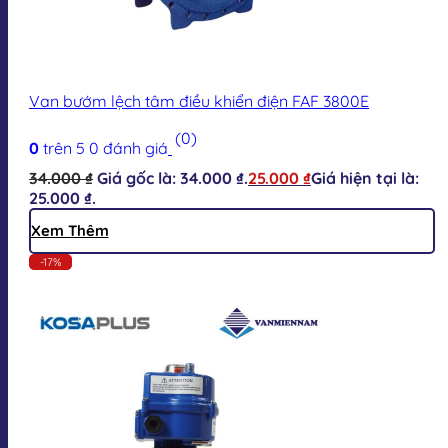
Van bướm lệch tâm điều khiển điện FAF 3800E
(0)
0
trên 5
0
đánh giá
34.000
₫
Giá gốc là: 34.000 ₫.
25.000
₫
Giá hiện tại là:
25.000 ₫.
Xem Thêm
-17%