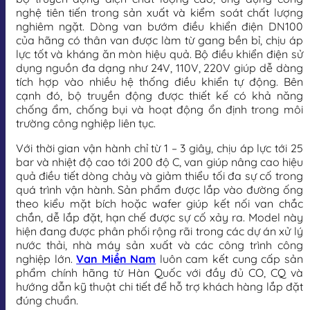
nghệ tiên tiến trong sản xuất và kiểm soát chất lượng
nghiêm ngặt. Dòng van bướm điều khiển điện DN100
của hãng có thân van được làm từ gang bền bỉ, chịu áp
lực tốt và kháng ăn mòn hiệu quả. Bộ điều khiển điện sử
dụng nguồn đa dạng như 24V, 110V, 220V giúp dễ dàng
tích hợp vào nhiều hệ thống điều khiển tự động. Bên
cạnh đó, bộ truyền động được thiết kế có khả năng
chống ẩm, chống bụi và hoạt động ổn định trong môi
trường công nghiệp liên tục.
Với thời gian vận hành chỉ từ 1 – 3 giây, chịu áp lực tới 25
bar và nhiệt độ cao tới 200 độ C, van giúp nâng cao hiệu
quả điều tiết dòng chảy và giảm thiểu tối đa sự cố trong
quá trình vận hành. Sản phẩm được lắp vào đường ống
theo kiểu mặt bích hoặc wafer giúp kết nối van chắc
chắn, dễ lắp đặt, hạn chế được sự cố xảy ra. Model này
hiện đang được phân phối rộng rãi trong các dự án xử lý
nước thải, nhà máy sản xuất và các công trình công
nghiệp lớn.
Van Miền Nam
luôn cam kết cung cấp sản
phẩm chính hãng từ Hàn Quốc với đầy đủ CO, CQ và
hướng dẫn kỹ thuật chi tiết để hỗ trợ khách hàng lắp đặt
đúng chuẩn.