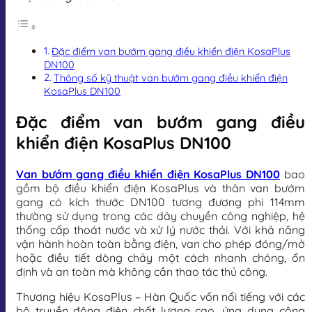
Đặc điểm van bướm gang điều khiển điện KosaPlus
DN100
Thông số kỹ thuật van bướm gang điều khiển điện
KosaPlus DN100
Đặc điểm van bướm gang điều
khiển điện KosaPlus DN100
Van bướm gang điều khiển điện KosaPlus DN100
bao
gồm bộ điều khiển điện KosaPlus và thân van bướm
gang có kích thước DN100 tương đương phi 114mm
thường sử dụng trong các dây chuyền công nghiệp, hệ
thống cấp thoát nước và xử lý nước thải. Với khả năng
vận hành hoàn toàn bằng điện, van cho phép đóng/mở
hoặc điều tiết dòng chảy một cách nhanh chóng, ổn
định và an toàn mà không cần thao tác thủ công.
Thương hiệu KosaPlus – Hàn Quốc vốn nổi tiếng với các
bộ truyền động điện chất lượng cao, ứng dụng công