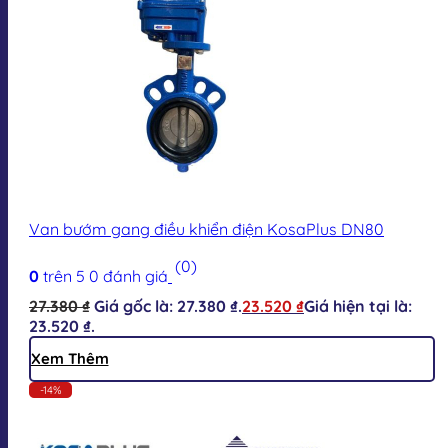
Van bướm gang điều khiển điện KosaPlus DN80
(0)
0
trên 5
0
đánh giá
27.380
₫
Giá gốc là: 27.380 ₫.
23.520
₫
Giá hiện tại là:
23.520 ₫.
Xem Thêm
-14%