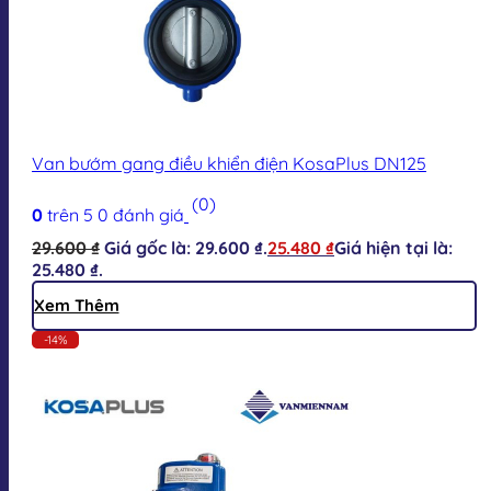
Van bướm gang điều khiển điện KosaPlus DN125
(0)
0
trên 5
0
đánh giá
29.600
₫
Giá gốc là: 29.600 ₫.
25.480
₫
Giá hiện tại là:
25.480 ₫.
Xem Thêm
-14%