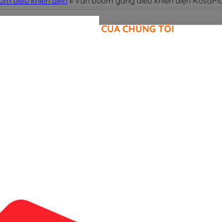
ớm điều khiển điện
»
Van bướm gang điều khiển điện KosaPl
CAM KẾT CỦA CHÚNG TÔI