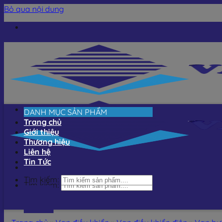
Bỏ qua nội dung
DANH MỤC SẢN PHẨM
Trang chủ
Giới thiệu
Thương hiệu
Liên hệ
Tin Tức
Tìm kiếm:
Tìm kiếm: