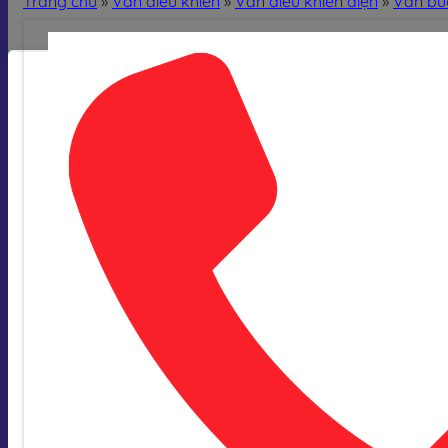
Trang chủ
»
Van điều khiển
»
Van điều khiển điện
»
Van bư