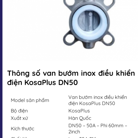
Thông số van bướm inox điều khiển
điện KosaPlus DN50
Van bướm inox điều khiển
Model sản phẩm
điện KosaPlus DN50
Bộ điện
KosaPlus
Xuất xứ
Hàn Quốc
DN50 – 50A – Phi 60mm –
Kích thước
2inch