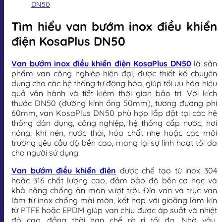
DN50
Tìm hiểu van bướm inox điều khiển
điện KosaPlus DN50
Van bướm inox điều khiển điện KosaPlus DN50
là sản
phẩm van công nghiệp hiện đại, được thiết kế chuyên
dụng cho các hệ thống tự động hóa, giúp tối ưu hóa hiệu
quả vận hành và tiết kiệm thời gian bảo trì. Với kích
thước DN50 (đường kính ống 50mm), tương đương phi
60mm, van KosaPlus DN50 phù hợp lắp đặt tại các hệ
thống dân dụng, công nghiệp, hệ thống cấp nước, hơi
nóng, khí nén, nước thải, hóa chất nhẹ hoặc các môi
trường yêu cầu độ bền cao, mang lại sự linh hoạt tối đa
cho người sử dụng.
Van bướm điều khiển điện
được chế tạo từ inox 304
hoặc 316 chất lượng cao, đảm bảo độ bền cơ học và
khả năng chống ăn mòn vượt trội. Đĩa van và trục van
làm từ inox chống mài mòn, kết hợp với gioăng làm kín
từ PTFE hoặc EPDM giúp van chịu được áp suất và nhiệt
độ cao, đồng thời hạn chế rò rỉ tối đa. Nhờ vậy,