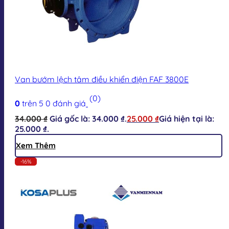
Van bướm lệch tâm điều khiển điện FAF 3800E
(0)
0
trên 5
0
đánh giá
34.000
₫
Giá gốc là: 34.000 ₫.
25.000
₫
Giá hiện tại là:
25.000 ₫.
Xem Thêm
-16%