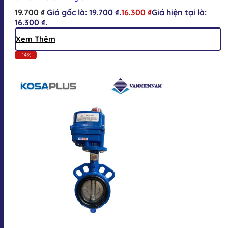
19.700
₫
Giá gốc là: 19.700 ₫.
16.300
₫
Giá hiện tại là:
16.300 ₫.
Xem Thêm
-14%