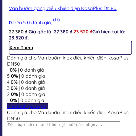
Van bướm gang điều khiển điện KosaPlus DN80
(0)
0
trên 5
0
đánh giá
27.380
₫
Giá gốc là: 27.380 ₫.
23.520
₫
Giá hiện tại là:
23.520 ₫.
Xem Thêm
Đánh giá cho Van bướm inox điều khiển điện KosaPlus
DN50
0%
| 0 đánh giá
5
0%
| 0 đánh giá
4
0%
| 0 đánh giá
3
0%
| 0 đánh giá
2
0%
| 0 đánh giá
1
0%
| 0 đánh giá
Gửi đánh giá ngay
Đánh giá cho Van bướm inox điều khiển điện KosaPlus
DN50