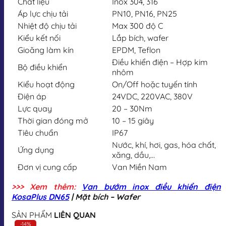
Chất liệu
Inox 304, 316
Áp lực chịu tải
PN10, PN16, PN25
Nhiệt độ chịu tải
Max 300 độ C
Kiểu kết nối
Lắp bích, wafer
Gioăng làm kín
EPDM, Teflon
Điều khiển điện – Hợp kim
Bộ điều khiển
nhôm
Kiểu hoạt động
On/Off hoặc tuyến tính
Điện áp
24VDC, 220VAC, 380V
Lực quay
20 – 30Nm
Thời gian đóng mở
10 – 15 giây
Tiêu chuẩn
IP67
Nước, khí, hơi, gas, hóa chất,
Ứng dụng
xăng, dầu,…
Đơn vị cung cấp
Van Miền Nam
>>> Xem thêm:
Van bướm inox điều khiển điện
KosaPlus DN65
| Mặt bích – Wafer
SẢN PHẨM
LIÊN QUAN
-14%