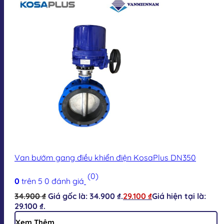
Van bướm gang điều khiển điện KosaPlus DN350
(0)
0
trên 5
0
đánh giá
34.900
₫
Giá gốc là: 34.900 ₫.
29.100
₫
Giá hiện tại là:
29.100 ₫.
Xem Thêm