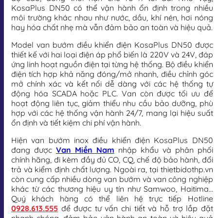
KosaPlus DN50 có thể vận hành ổn định trong nhiều
môi trường khác nhau như nước, dầu, khí nén, hơi nóng
hay hóa chất nhẹ mà vẫn đảm bảo an toàn và hiệu quả.
Model van bướm điều khiển điện KosaPlus DN50 được
thiết kế với hai loại điện áp phổ biến là 220V và 24V, đáp
ứng linh hoạt nguồn điện tại từng hệ thống. Bộ điều khiển
điện tích hợp khả năng đóng/mở nhanh, điều chỉnh góc
mở chính xác và kết nối dễ dàng với các hệ thống tự
động hóa SCADA hoặc PLC. Van còn được tối ưu để
hoạt động liên tục, giảm thiểu nhu cầu bảo dưỡng, phù
hợp với các hệ thống vận hành 24/7, mang lại hiệu suất
ổn định và tiết kiệm chi phí vận hành.
Hiện van bướm inox điều khiển điện KosaPlus DN50
đang được
Van Miền Nam
nhập khẩu và phân phối
chính hãng, đi kèm đầy đủ CO, CQ, chế độ bảo hành, đổi
trả và kiểm định chất lượng. Ngoài ra, tại thietbidothp.vn
còn cung cấp nhiều dòng van bướm và van công nghiệp
khác từ các thương hiệu uy tín như Samwoo, Haitima…
Quý khách hàng có thể liên hệ trực tiếp Hotline
0928.613.555
để được tư vấn chi tiết và hỗ trợ lắp đặt