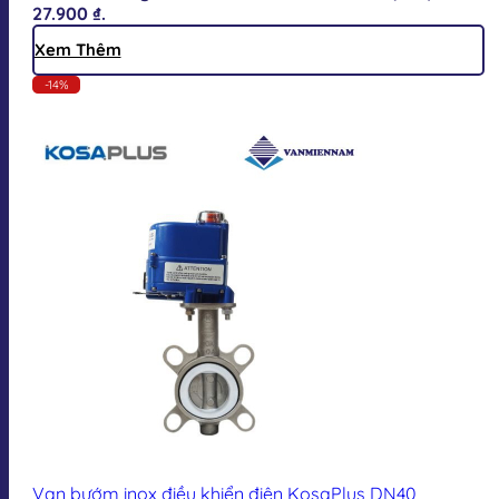
27.900 ₫.
Xem Thêm
-14%
Van bướm inox điều khiển điện KosaPlus DN40