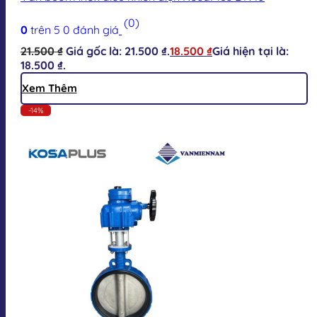
(0)
0
trên 5
0
đánh giá
21.500
₫
Giá gốc là: 21.500 ₫.
18.500
₫
Giá hiện tại là:
18.500 ₫.
Xem Thêm
-14%