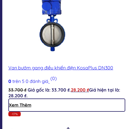
Van bướm gang điều khiển điện KosaPlus DN300
(0)
0
trên 5
0
đánh giá
33.700
₫
Giá gốc là: 33.700 ₫.
28.200
₫
Giá hiện tại là:
28.200 ₫.
Xem Thêm
-17%