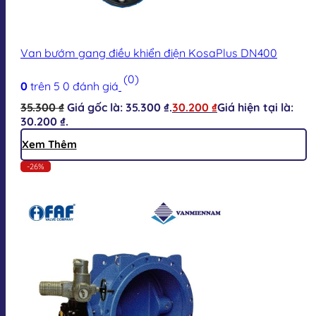
Van bướm gang điều khiển điện KosaPlus DN400
(0)
0
trên 5
0
đánh giá
35.300
₫
Giá gốc là: 35.300 ₫.
30.200
₫
Giá hiện tại là:
30.200 ₫.
Xem Thêm
-26%