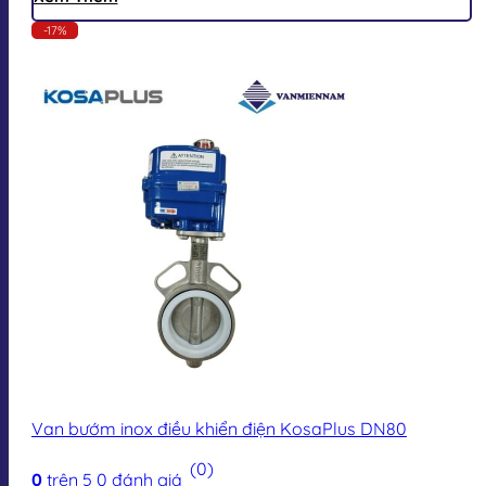
-17%
Van bướm inox điều khiển điện KosaPlus DN80
(0)
0
trên 5
0
đánh giá