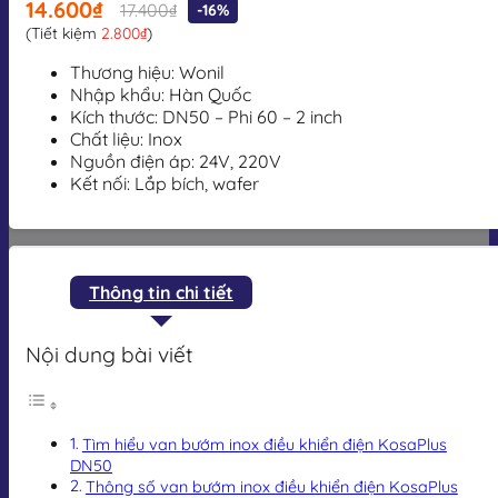
14.600₫
17.400₫
-16%
(Tiết kiệm
2.800₫
)
Thương hiệu: Wonil
Nhập khẩu: Hàn Quốc
Kích thước: DN50 – Phi 60 – 2 inch
Chất liệu: Inox
Nguồn điện áp: 24V, 220V
Kết nối: Lắp bích, wafer
Thông tin chi tiết
Nội dung bài viết
Tìm hiểu van bướm inox điều khiển điện KosaPlus
DN50
Thông số van bướm inox điều khiển điện KosaPlus