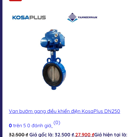
Van bướm gang điều khiển điện KosaPlus DN250
(0)
0
trên 5
0
đánh giá
32.500
₫
Giá gốc là: 32.500 ₫.
27.900
₫
Giá hiện tại là: