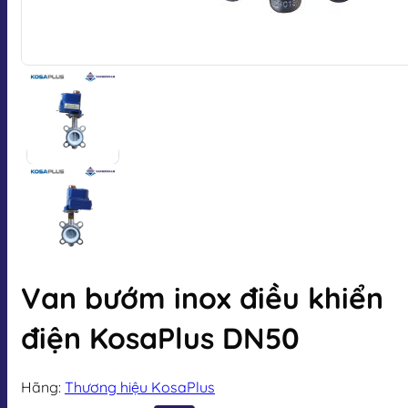
Van bướm inox điều khiển
điện KosaPlus DN50
Hãng:
Thương hiệu KosaPlus