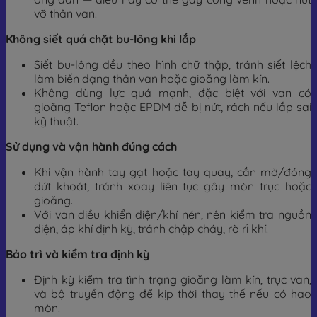
vỡ thân van.
Không siết quá chặt bu-lông khi lắp
Siết bu-lông đều theo hình chữ thập, tránh siết lệch
làm biến dạng thân van hoặc gioăng làm kín.
Không dùng lực quá mạnh, đặc biệt với van có
gioăng Teflon hoặc EPDM dễ bị nứt, rách nếu lắp sai
kỹ thuật.
Sử dụng và vận hành đúng cách
Khi vận hành tay gạt hoặc tay quay, cần mở/đóng
dứt khoát, tránh xoay liên tục gây mòn trục hoặc
gioăng.
Với van điều khiển điện/khí nén, nên kiểm tra nguồn
điện, áp khí định kỳ, tránh chập cháy, rò rỉ khí.
Bảo trì và kiểm tra định kỳ
Định kỳ kiểm tra tình trạng gioăng làm kín, trục van,
và bộ truyền động để kịp thời thay thế nếu có hao
mòn.