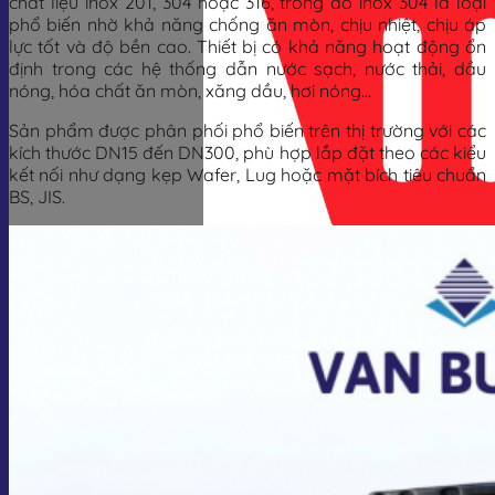
chất liệu inox 201, 304 hoặc 316, trong đó inox 304 là loại
phổ biến nhờ khả năng chống ăn mòn, chịu nhiệt, chịu áp
lực tốt và độ bền cao. Thiết bị có khả năng hoạt động ổn
định trong các hệ thống dẫn nước sạch, nước thải, dầu
nóng, hóa chất ăn mòn, xăng dầu, hơi nóng…
Sản phẩm được phân phối phổ biến trên thị trường với các
kích thước DN15 đến DN300, phù hợp lắp đặt theo các kiểu
kết nối như dạng kẹp Wafer, Lug hoặc mặt bích tiêu chuẩn
BS, JIS.
Giỏ hàng