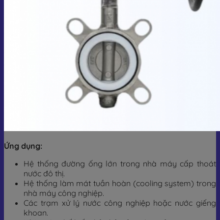
Ứng dụng:
Hệ thống đường ống lớn trong nhà máy cấp thoát
nước đô thị.
Hệ thống làm mát tuần hoàn (cooling system) trong
nhà máy công nghiệp.
Các trạm xử lý nước công nghiệp hoặc nước giếng
khoan.