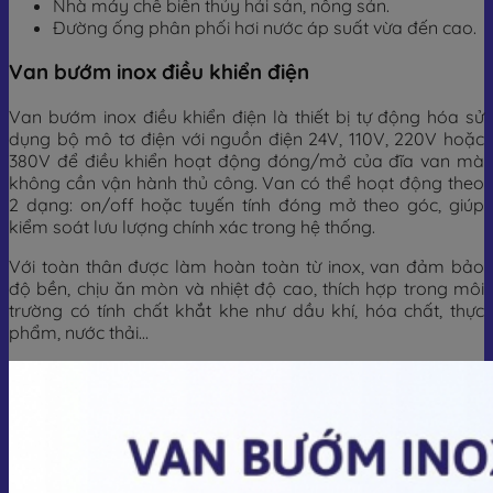
Nhà máy chế biến thủy hải sản, nông sản.
Đường ống phân phối hơi nước áp suất vừa đến cao.
Van bướm inox điều khiển điện
Van bướm inox điều khiển điện là thiết bị tự động hóa sử
dụng bộ mô tơ điện với nguồn điện 24V, 110V, 220V hoặc
380V để điều khiển hoạt động đóng/mở của đĩa van mà
không cần vận hành thủ công. Van có thể hoạt động theo
2 dạng: on/off hoặc tuyến tính đóng mở theo góc, giúp
kiểm soát lưu lượng chính xác trong hệ thống.
Với toàn thân được làm hoàn toàn từ inox, van đảm bảo
độ bền, chịu ăn mòn và nhiệt độ cao, thích hợp trong môi
trường có tính chất khắt khe như dầu khí, hóa chất, thực
phẩm, nước thải…