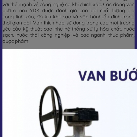
với thế mạnh về công nghệ cơ khí chính xác. Các dòng van
bướm inox YDK được đánh giá cao bởi chất lượng gia
công tinh xảo, độ kín khít cao và vận hành ổn định trong
thời gian dài. Van thích hợp sử dụng trong các môi trường
yêu cầu kỹ thuật cao như hệ thống xử lý hóa chất, nước
sạch, nước thải công nghiệp và các ngành thực phẩm,
dược phẩm.