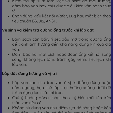
Kiểm tra áp suất làm việc và nhiệt độ môi trường,
đảm bảo van inox chịu được điều kiện vận hành thực
tế.
Chọn đúng kiểu kết nối Wafer, Lug hay mặt bích theo
tiêu chuẩn BS, JIS, ANSI…
Vệ sinh và kiểm tra đường ống trước khi lắp đặt
Làm sạch cặn bẩn, rỉ sét, dầu mỡ trong đường ống
để tránh ảnh hưởng đến khả năng đóng kín của đĩa
van.
Đảm bảo hai mặt bích hoặc đoạn ống kết nối song
song, không lệch tâm, tránh gây vênh, siết lệch khi
lắp van.
Lắp đặt đúng hướng và vị trí
Lắp van sao cho trục van ở vị trí thẳng đứng hoặc
nằm ngang, hạn chế lắp trục hướng xuống dưới để
tránh đọng lưu chất tại trục.
Chú ý hướng dòng chảy theo ký hiệu mũi tên trên
thân van nếu có.
Không sử dụng van như điểm tựa để nâng hoặc kéo
ống dẫn — điều này có thể gây cong vênh hoặc nứt