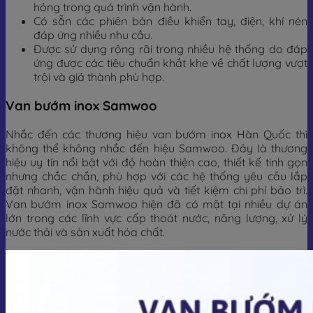
hỏng trong quá trình vận hành.
Có sẵn các phiên bản điều khiển tay, điện, khí nén
đáp ứng nhiều nhu cầu.
Được sử dụng rộng rãi trong nhiều hệ thống do đáp
ứng được các tiêu chuẩn khắt khe về chất lượng vượt
trội và giá thành phù hợp.
Van bướm inox Samwoo
Nhắc đến các thương hiệu van bướm inox Hàn Quốc thì
không thể không nhắc đến hiệu Samwoo. Đây là thương
hiệu uy tín nổi bật với độ hoàn thiện cao, thiết kế tinh gọn
nhưng chắc chắn, phù hợp với các hệ thống yêu cầu lắp
đặt nhanh, vận hành hiệu quả và tiết kiệm chi phí bảo trì.
Van bướm inox Samwoo hiện đã có mặt tại nhiều dự án
lớn trong các lĩnh vực cấp thoát nước, năng lượng, xử lý
nước thải và sản xuất hóa chất.