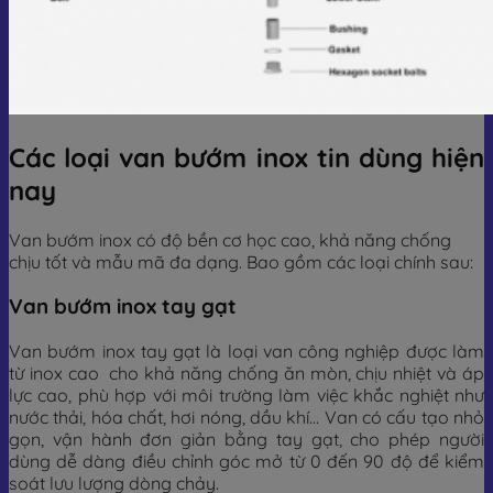
Các loại van bướm inox tin dùng hiện
nay
Van bướm inox có độ bền cơ học cao, khả năng chống
chịu tốt và mẫu mã đa dạng. Bao gồm các loại chính sau:
Van bướm inox tay gạt
Van bướm inox tay gạt là loại van công nghiệp được làm
từ inox cao cho khả năng chống ăn mòn, chịu nhiệt và áp
lực cao, phù hợp với môi trường làm việc khắc nghiệt như
nước thải, hóa chất, hơi nóng, dầu khí… Van có cấu tạo nhỏ
gọn, vận hành đơn giản bằng tay gạt, cho phép người
dùng dễ dàng điều chỉnh góc mở từ 0 đến 90 độ để kiểm
soát lưu lượng dòng chảy.