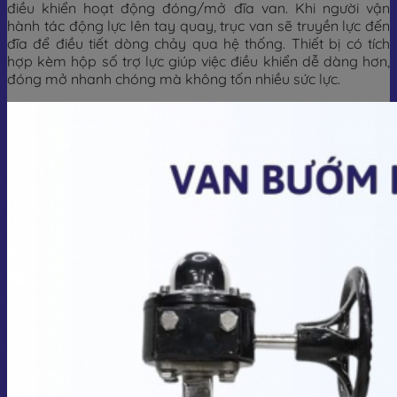
điều khiển hoạt động đóng/mở đĩa van. Khi người vận
hành tác động lực lên tay quay, trục van sẽ truyền lực đến
đĩa để điều tiết dòng chảy qua hệ thống. Thiết bị có tích
hợp kèm hộp số trợ lực giúp việc điều khiển dễ dàng hơn,
đóng mở nhanh chóng mà không tốn nhiều sức lực.