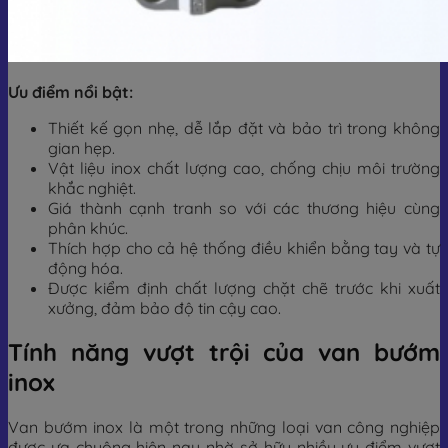
Ưu điểm nổi bật:
Thiết kế gọn nhẹ, dễ lắp đặt và bảo trì trong không
gian hẹp.
Vật liệu inox chất lượng cao, chống chịu môi trường
khắc nghiệt.
Giá thành cạnh tranh so với các thương hiệu cùng
phân khúc.
Thích hợp cho cả hệ thống điều khiển bằng tay và tự
động hóa.
Được kiểm định chất lượng chặt chẽ trước khi xuất
xưởng, đảm bảo độ tin cậy cao.
Tính năng vượt trội của van bướm
inox
Van bướm inox là một trong những loại van công nghiệp
được ưa chuộng hiện nay nhờ sở hữu nhiều ưu điểm vượt