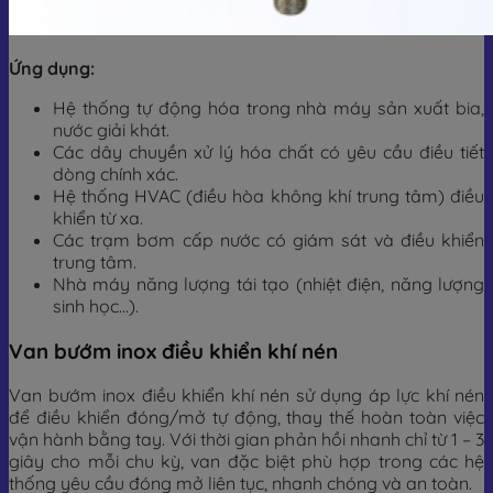
Ứng dụng:
Hệ thống tự động hóa trong nhà máy sản xuất bia,
nước giải khát.
Các dây chuyền xử lý hóa chất có yêu cầu điều tiết
dòng chính xác.
Hệ thống HVAC (điều hòa không khí trung tâm) điều
khiển từ xa.
Các trạm bơm cấp nước có giám sát và điều khiển
trung tâm.
Nhà máy năng lượng tái tạo (nhiệt điện, năng lượng
sinh học…).
Van bướm inox điều khiển khí nén
Van bướm inox điều khiển khí nén sử dụng áp lực khí nén
để điều khiển đóng/mở tự động, thay thế hoàn toàn việc
vận hành bằng tay. Với thời gian phản hồi nhanh chỉ từ 1 – 3
giây cho mỗi chu kỳ, van đặc biệt phù hợp trong các hệ
thống yêu cầu đóng mở liên tục, nhanh chóng và an toàn.