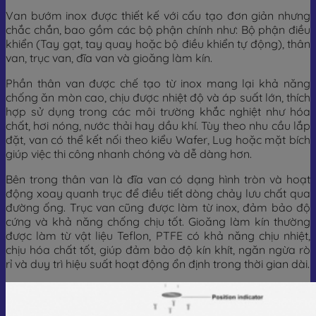
Van bướm inox được thiết kế với cấu tạo đơn giản nhưng
chắc chắn, bao gồm các bộ phận chính như: Bộ phận điều
khiển (Tay gạt, tay quay hoặc bộ điều khiển tự động), thân
van, trục van, đĩa van và gioăng làm kín.
Phần thân van được chế tạo từ inox mang lại khả năng
chống ăn mòn cao, chịu được nhiệt độ và áp suất lớn, thích
hợp sử dụng trong các môi trường khắc nghiệt như hóa
chất, hơi nóng, nước thải hay dầu khí. Tùy theo nhu cầu lắp
đặt, van có thể kết nối theo kiểu Wafer, Lug hoặc mặt bích
giúp việc thi công nhanh chóng và dễ dàng hơn.
Bên trong thân van là đĩa van có dạng hình tròn và hoạt
động xoay quanh trục để điều tiết dòng chảy lưu chất qua
đường ống. Trục van cũng được làm từ inox, đảm bảo độ
cứng và khả năng chống chịu tốt. Gioăng làm kín thường
được làm từ vật liệu Teflon, PTFE có khả năng chịu nhiệt,
chịu hóa chất tốt, giúp đảm bảo độ kín khít, ngăn ngừa rò
rỉ và duy trì hiệu suất hoạt động ổn định trong thời gian dài.