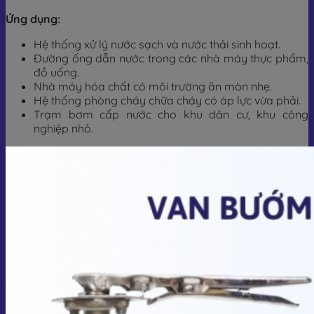
Ứng dụng:
Hệ thống xử lý nước sạch và nước thải sinh hoạt.
Đường ống dẫn nước trong các nhà máy thực phẩm,
đồ uống.
Nhà máy hóa chất có môi trường ăn mòn nhẹ.
Hệ thống phòng cháy chữa cháy có áp lực vừa phải.
Trạm bơm cấp nước cho khu dân cư, khu công
nghiệp nhỏ.