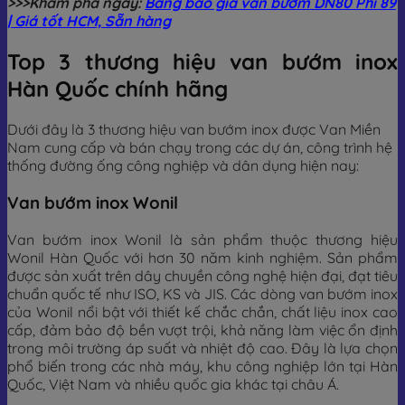
>>>Khám phá ngay:
Bảng báo giá van bướm DN80 Phi 89
| Giá tốt HCM, Sẵn hàng
Top 3 thương hiệu van bướm inox
Hàn Quốc chính hãng
Dưới đây là 3 thương hiệu van bướm inox được Van Miền
Nam cung cấp và bán chạy trong các dự án, công trình hệ
thống đường ống công nghiệp và dân dụng hiện nay:
Van bướm inox Wonil
Van bướm inox Wonil là sản phẩm thuộc thương hiệu
Wonil Hàn Quốc với hơn 30 năm kinh nghiệm. Sản phẩm
được sản xuất trên dây chuyền công nghệ hiện đại, đạt tiêu
chuẩn quốc tế như ISO, KS và JIS. Các dòng van bướm inox
của Wonil nổi bật với thiết kế chắc chắn, chất liệu inox cao
cấp, đảm bảo độ bền vượt trội, khả năng làm việc ổn định
trong môi trường áp suất và nhiệt độ cao. Đây là lựa chọn
phổ biến trong các nhà máy, khu công nghiệp lớn tại Hàn
Quốc, Việt Nam và nhiều quốc gia khác tại châu Á.