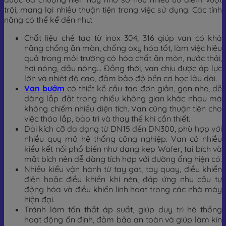
trội, mang lại nhiều thuận tiện trong việc sử dụng. Các tính
năng có thể kể đến như:
Chất liệu chế tạo từ inox 304, 316 giúp van có khả
năng chống ăn mòn, chống oxy hóa tốt, làm việc hiệu
quả trong môi trường có hóa chất ăn mòn, nước thải,
hơi nóng, dầu nóng… Đồng thời, van chịu được áp lực
lớn và nhiệt độ cao, đảm bảo độ bền cơ học lâu dài.
Van bướm
có thiết kế cấu tạo đơn giản, gọn nhẹ, dễ
dàng lắp đặt trong nhiều không gian khác nhau mà
không chiếm nhiều diện tích. Van cũng thuận tiện cho
việc tháo lắp, bảo trì và thay thế khi cần thiết.
Dải kích cỡ đa dạng từ DN15 đến DN300, phù hợp với
nhiều quy mô hệ thống công nghiệp. Van có nhiều
kiểu kết nối phổ biến như dạng kẹp Wafer, tai bích và
mặt bích nên dễ dàng tích hợp với đường ống hiện có.
Nhiều kiểu vận hành từ tay gạt, tay quay, điều khiển
điện hoặc điều khiển khí nén, đáp ứng nhu cầu tự
động hóa và điều khiển linh hoạt trong các nhà máy
hiện đại.
Tránh làm tổn thất áp suất, giúp duy trì hệ thống
hoạt động ổn định, đảm bảo an toàn và giúp làm kín