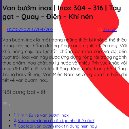
Van bướm inox | Inox 304 – 316 | Tay
gạt – Quay – Điện – Khí nén
01/10/2025
17/04/2026
Trịnh Đình Dũng
Tin tức
Van bướm inox là một trong những thiết bị không thể thiếu
trong các hệ thống đường ống công nghiệp hiện nay. Với
khả năng chịu áp lực tốt, chống ăn mòn cao và độ bền
vượt trội, loại van này được ứng dụng rộng rãi trong ngành
thực phẩm, hóa chất, xử lý nước và nhiều lĩnh vực khác với
mục đích điều tiết và lưu thông dòng chảy trong hệ thống.
Trong bài viết này, Van Miền Nam sẽ cùng bạn tìm hiểu chi
tiết về van bướm inox.
Nội dung bài viết
Tìm hiểu về van bướm inox
Van bướm inox có cấu tạo như thế nào?
Các loại van bướm inox tin dùng hiện nay