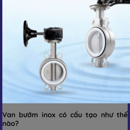
Van bướm inox có cấu tạo như thế
nào?