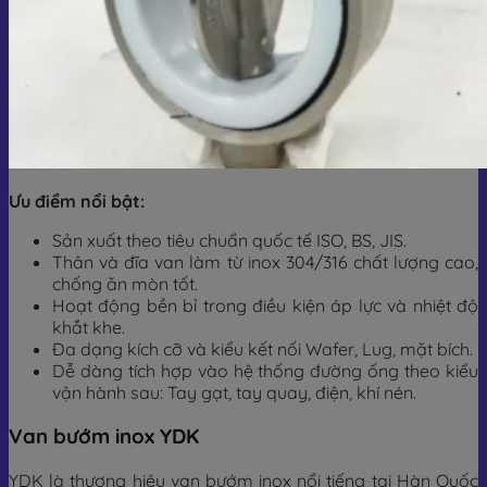
Ưu điểm nổi bật:
Sản xuất theo tiêu chuẩn quốc tế ISO, BS, JIS.
Thân và đĩa van làm từ inox 304/316 chất lượng cao,
chống ăn mòn tốt.
Hoạt động bền bỉ trong điều kiện áp lực và nhiệt độ
khắt khe.
Đa dạng kích cỡ và kiểu kết nối Wafer, Lug, mặt bích.
Dễ dàng tích hợp vào hệ thống đường ống theo kiểu
vận hành sau: Tay gạt, tay quay, điện, khí nén.
Van bướm inox YDK
YDK là thương hiệu van bướm inox nổi tiếng tại Hàn Quốc