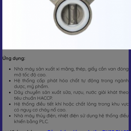
Ứng dụng:
Nhà máy sản xuất xi măng, thép, giấy cần van đóng
mở tốc độ cao.
Hệ thống cấp phát hóa chất tự động trong ngành
dược, mỹ phẩm.
Dây chuyền sản xuất sữa, rượu, nước giải khát theo
tiêu chuẩn HACCP.
Hệ thống điều tiết khí hoặc chất lỏng trong khu vực
có nguy cơ cháy nổ cao.
Nhà máy thủy điện, nhiệt điện sử dụng hệ thống điều
khiển bằng PLC.