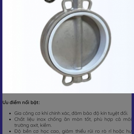
Ưu điểm nổi bật:
Gia công cơ khí chính xác, đảm bảo độ kín tuyệt đối.
Chất liệu inox chống ăn mòn tốt, phù hợp cả môi
trường axit, kiềm.
Độ bền cơ học cao, giảm thiểu rủi ro rò rỉ hoặc hư