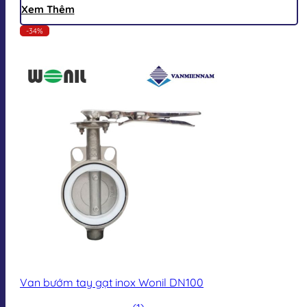
Xem Thêm
-34%
Van bướm tay gạt inox Wonil DN100