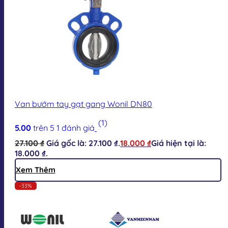
Van bướm tay gạt gang Wonil DN80
(1)
5.00
trên 5
1
đánh giá
27.100
₫
Giá gốc là: 27.100 ₫.
18.000
₫
Giá hiện tại là:
18.000 ₫.
Xem Thêm
-33%