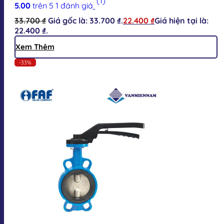
(1)
5.00
trên 5
1
đánh giá
33.700
₫
Giá gốc là: 33.700 ₫.
22.400
₫
Giá hiện tại là:
22.400 ₫.
Xem Thêm
-33%