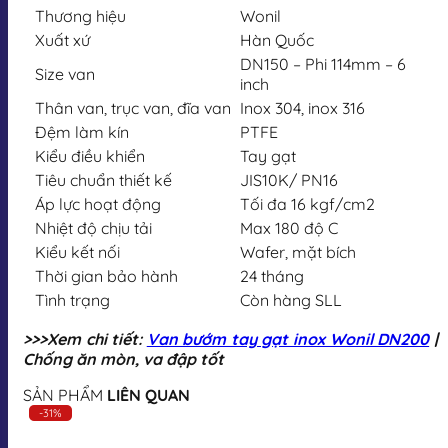
Thương hiệu
Wonil
Xuất xứ
Hàn Quốc
DN150 – Phi 114mm – 6
Size van
inch
Thân van, trục van, đĩa van
Inox 304, inox 316
Đệm làm kín
PTFE
Kiểu điều khiển
Tay gạt
Tiêu chuẩn thiết kế
JIS10K/ PN16
Áp lực hoạt động
Tối đa 16 kgf/cm2
Nhiệt độ chịu tải
Max 180 độ C
Kiểu kết nối
Wafer, mặt bích
Thời gian bảo hành
24 tháng
Tình trạng
Còn hàng SLL
>>>Xem chi tiết:
Van bướm tay gạt inox Wonil DN200
|
Chống ăn mòn, va đập tốt
SẢN PHẨM
LIÊN QUAN
-31%