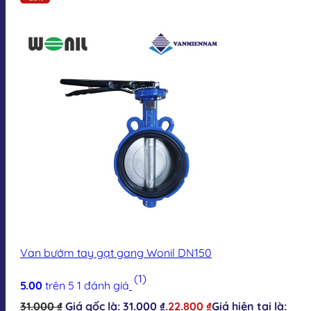
Van bướm tay gạt gang Wonil DN150
(1)
5.00
trên 5
1
đánh giá
31.000
₫
Giá gốc là: 31.000 ₫.
22.800
₫
Giá hiện tại là: