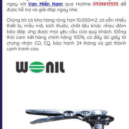
ngay với
Van Miền Nam
qua Hotline
0928613555
để
được hỗ trợ và giải đáp ngay nhé.
Chúng tôi có kho hàng rộng hơn 10.000m2, có sẵn nhiều
thiết bị, mẫu mã, kích thước, chất liệu khác nhau đảm
bảo đáp ứng được mọi yêu cầu của quý khách. Đồng
thời cam kết hàng chính hãng 100%, có đầy đủ giấy tờ
chứng nhận CO, CQ, bảo hành 24 tháng và giá thành
cạnh tranh cao.