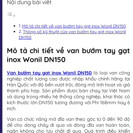
Nội dung bài viết
Mô tả chi tiết về van bướm tay gạt inox Wonil DN150
Thông số kỹ thuật của van bướm tay gạt inox Wonil
DN150
Mô tả chi tiết về van bướm tay gạt
inox Wonil DN150
Van bướm tay gạt inox Wonil DN150
là loại van công
nghiệp chất lượng cao được nhập khẩu chính hãng tại
Hàn Quốc với độ bền vượt trội, đóng mở linh hoạt và giá
thành phù hợp. Sản phẩm được bán chạy tại Việt Nam
và dùng trong nhiều hệ thống công nghiệp, khai thác có
kích thước lớn DN150 tương đương với Phi 168mm hay 6
inch.
Van có chức năng mở đĩa van theo góc từ 0 đến 90 độ
để cho dòng chảy đi qua và đóng đĩa van hoàn toàn,
ngăn không cho lưu chất đi qua. Quá trình điều khiển