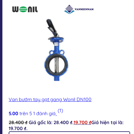
Van bướm tay gạt gang Wonil DN100
(1)
5.00
trên 5
1
đánh giá
28.400
₫
Giá gốc là: 28.400 ₫.
19.700
₫
Giá hiện tại là:
19.700 ₫.