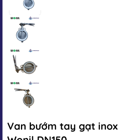
Van bướm tay gạt inox
Wonil DN150