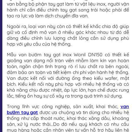
van bằng bộ phận tay gạt làm từ vật liệu inox, người vận
hành chỉ cần điều chỉnh tay gạt sang trái hoặc phải để
tạo ra lực và làm dịch chuyển đĩa van.
Ngoài ra, loại van này còn có thiết kế khấc chia độ giúp
giữ và cố định mở van ở nhiều góc khác nhau từ đó dễ
dàng điều chỉnh lưu lượng chất lỏng cần sử dụng phù
hợp với yêu cầu của hệ thống.
Mẫu van bướm tay gạt inox Wonil DN150 có thiết kế
gioăng van dạng nổi tràn viền nhằm làm kín van hoàn
toàn, ngăn chặn tình trạng rò rỉ lưu chất ra bên ngoài,
đảm bảo an toàn và tiết kiệm chi phí vận hành hệ thống.
Van được kết nối với đường ống theo kiểu wafer, mặt
bích. Kiểu kết nối này phù hợp với nhiều hệ thống và có
khả năng chịu được nhiệt, áp lực lớn, hạn chế được rung
lắc, tiếng ồn hay sự cố xảy ra trong quá trình sử dụng.
Trong lĩnh vực công nghiệp, sản xuất, khai thác,
van
bướm tay gạt
được ưa chuộng và tin dùng cho nhiều hệ
thống như cấp thoát nước, khai thác xăng dầu, khoáng
sản, xử lý nước thải…Do đó nếu quý khách có nhu cầu
mua hàng hoặc cần nhân viên tư vấn hỗ trợ hãy liên hệ