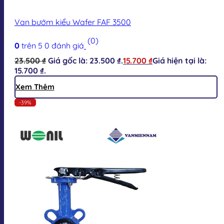
Van bướm kiểu Wafer FAF 3500
(0)
0
trên 5
0
đánh giá
23.500
₫
Giá gốc là: 23.500 ₫.
15.700
₫
Giá hiện tại là:
15.700 ₫.
Xem Thêm
-39%