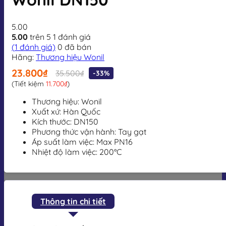
5.00
5.00
trên 5
1
đánh giá
(
1
đánh giá)
0
đã bán
Hãng:
Thương hiệu Wonil
23.800₫
35.500₫
-33%
(Tiết kiệm
11.700₫
)
Thương hiệu: Wonil
Xuất xứ: Hàn Quốc
Kích thước: DN150
Phương thức vận hành: Tay gạt
Áp suất làm việc: Max PN16
Nhiệt độ làm việc: 200°C
Thông tin chi tiết