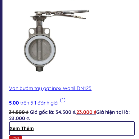
Van bướm tay gạt inox Wonil DN125
(1)
5.00
trên 5
1
đánh giá
34.500
₫
Giá gốc là: 34.500 ₫.
23.000
₫
Giá hiện tại là:
23.000 ₫.
Xem Thêm
-26%