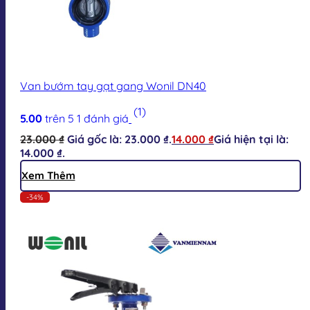
Van bướm tay gạt gang Wonil DN40
(1)
5.00
trên 5
1
đánh giá
23.000
₫
Giá gốc là: 23.000 ₫.
14.000
₫
Giá hiện tại là:
14.000 ₫.
Xem Thêm
-34%