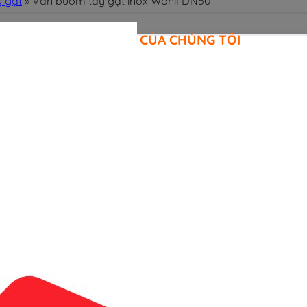
 gạt
»
Van bướm tay gạt inox Wonil DN50
CAM KẾT CỦA CHÚNG TÔI