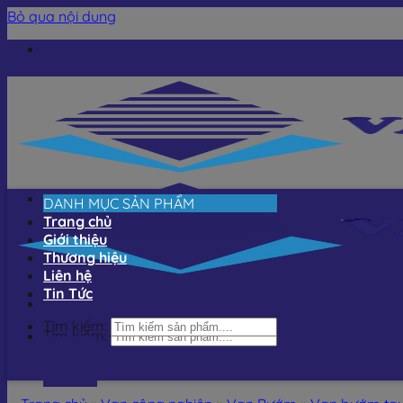
Bỏ qua nội dung
DANH MỤC SẢN PHẨM
Trang chủ
Giới thiệu
Thương hiệu
Liên hệ
Tin Tức
Tìm kiếm:
Tìm kiếm: