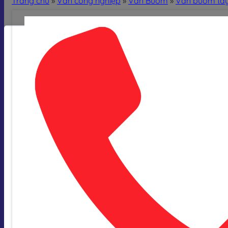
Trang chủ
»
Van công nghiệp
»
Van Bướm
»
Van bướm tay