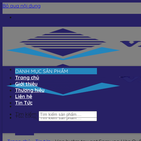
Bỏ qua nội dung
DANH MỤC SẢN PHẨM
Trang chủ
Giới thiệu
Thương hiệu
Liên hệ
Tin Tức
Tìm kiếm:
Tìm kiếm: