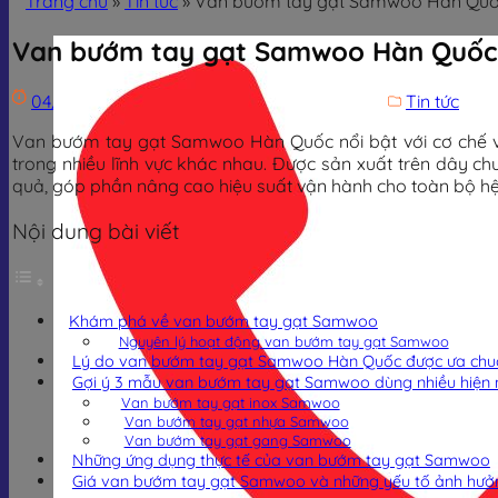
Trang chủ
»
Tin tức
»
Van bướm tay gạt Samwoo Hàn Quốc
Van bướm tay gạt Samwoo Hàn Quốc |
04/12/2025
23/05/2026
Trịnh Đình Dũng
Tin tức
Van bướm tay gạt Samwoo Hàn Quốc nổi bật với cơ chế vậ
trong nhiều lĩnh vực khác nhau. Được sản xuất trên dây
quả, góp phần nâng cao hiệu suất vận hành cho toàn bộ h
Nội dung bài viết
Khám phá về van bướm tay gạt Samwoo
Nguyên lý hoạt động van bướm tay gạt Samwoo
Lý do van bướm tay gạt Samwoo Hàn Quốc được ưa ch
Gợi ý 3 mẫu van bướm tay gạt Samwoo dùng nhiều hiện 
Van bướm tay gạt inox Samwoo
Van bướm tay gạt nhựa Samwoo
Van bướm tay gạt gang Samwoo
Những ứng dụng thực tế của van bướm tay gạt Samwoo
Giá van bướm tay gạt Samwoo và những yếu tố ảnh hưở