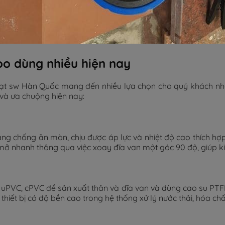
o dùng nhiều hiện nay
 gạt sw Hàn Quốc mang đến nhiều lựa chọn cho quý khách nhằ
 và ưa chuộng hiện nay:
ăng chống ăn mòn, chịu được áp lực và nhiệt độ cao thích h
 nhanh thông qua việc xoay đĩa van một góc 90 độ, giúp ki
uPVC, cPVC để sản xuất thân và đĩa van và dùng cao su PTFE
 thiết bị có độ bền cao trong hệ thống xử lý nước thải, hóa c