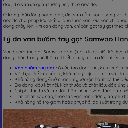
đâu, đĩa van sẽ quay tương ứng theo góc đó.
Ở trạng thái đóng hoàn toàn, đĩa van nằm song song với th
góc để cho phép lưu chất đi qua thân van. Đĩa van chỉ quay
dòng chảy lớn. Khi cần đóng van, chỉ cần gạt tay gạt theo ch
Lý do van bướm tay gạt Samwoo Hàn
Van bướm tay gạt Samwoo Hàn Quốc được thiết kế theo đú
dòng chảy trong hệ thống. Thiết bị này mang đến nhiều ưu 
Van bướm tay gạt
có cấu tạo đơn giản, kích thước n
Vật liệu chế tạo bền bỉ, khả năng chịu ăn mòn và chịu 
Khả năng đóng/mở nhanh, người vận hành có thể điều
Đa dạng kiểu kết nối, kích thước và chất liệu, đáp ứn
Chi phí đầu tư và lắp đặt thấp, nhưng vẫn đảm bảo hiệ
Tính chính xác cao, thao tác vận hành đơn giản, phù 
Khả năng hỗ trợ giảm hoặc phục hồi áp suất trong đườ