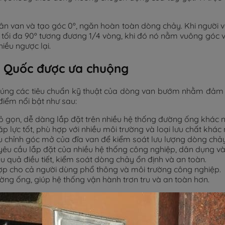
ân van và tạo góc 0º, ngăn hoàn toàn dòng chảy. Khi người v
 tối đa 90º tương đương 1/4 vòng, khi đó nó nằm vuông góc v
iều ngược lại.
 Quốc được ưa chuộng
ng các tiêu chuẩn kỹ thuật của dòng van bướm nhằm đảm bảo
điểm nổi bật như sau:
hỏ gọn, dễ dàng lắp đặt trên nhiều hệ thống đường ống khác
áp lực tốt, phù hợp với nhiều môi trường và loại lưu chất khác
 chỉnh góc mở của đĩa van để kiểm soát lưu lượng dòng chảy
g yêu cầu lắp đặt của nhiều hệ thống công nghiệp, dân dụng và
u quả điều tiết, kiểm soát dòng chảy ổn định và an toàn.
hợp cho cả người dùng phổ thông và môi trường công nghiệp.
ng ống, giúp hệ thống vận hành trơn tru và an toàn hơn.