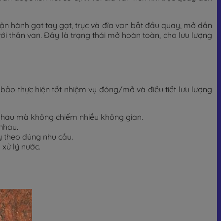
ận hành gạt tay gạt, trục và đĩa van bắt đầu quay, mở dần
ới thân van. Đây là trạng thái mở hoàn toàn, cho lưu lượng
 thực hiện tốt nhiệm vụ đóng/mở và điều tiết lưu lượng
 nhau mà không chiếm nhiều không gian.
 nhau.
 theo đúng nhu cầu.
 xử lý nước.