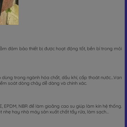
m đảm bảo thiết bị được hoạt động tốt, bền bỉ trong môi
ợp dùng trong ngành hóa chất, dầu khí, cấp thoát nước…Van
ểm soát dòng chảy dễ dàng và chính xác.
, EPDM, NBR để làm gioăng cao su giúp làm kín hệ thống.
hất nhẹ hay nhà máy sản xuất chất tẩy rửa, làm sạch…