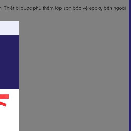
 Thiết bị được phủ thêm lớp sơn bảo vệ epoxy bên ngoài