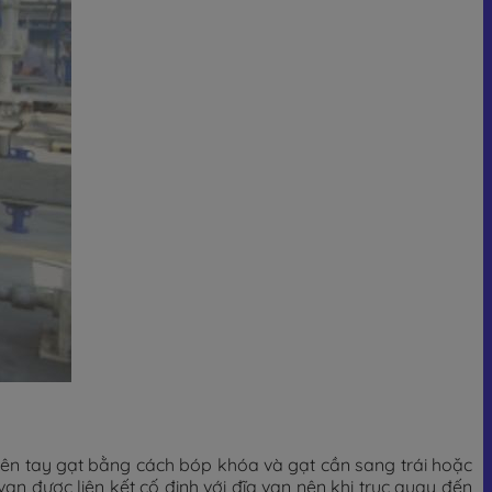
lên tay gạt bằng cách bóp khóa và gạt cần sang trái hoặc
an được liên kết cố định với đĩa van nên khi trục quay đến