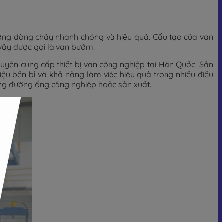
lượng dòng chảy nhanh chóng và hiệu quả. Cấu tạo của van
 vậy được gọi là van bướm.
uyên cung cấp thiết bị van công nghiệp tại Hàn Quốc. Sản
u bền bỉ và khả năng làm việc hiệu quả trong nhiều điều
hống đường ống công nghiệp hoặc sản xuất.