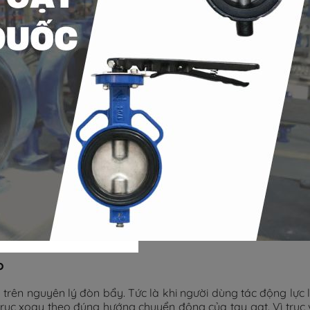
o
ên nguyên lý đòn bẩy. Tức là khi người dùng tác động lực 
 trục xoay theo đúng hướng chuyển động của tay gạt. Vì trục v