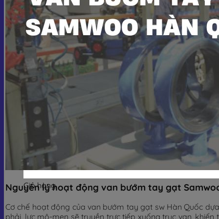
Giỏ hàng
Nguyên lý hoạt động van bướm tay gạt Samwo
Cơ chế hoạt động của van bướm tay gạt sw Hàn Quốc dựa tr
phải, lực mô-men sẽ truyền trực tiếp xuống trục van, khiến