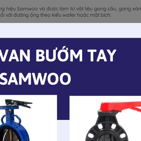
hiệu Samwoo và được làm từ vật liệu gang cầu, gang xám.
nối với đường ống theo kiểu wafer hoặc mặt bích.