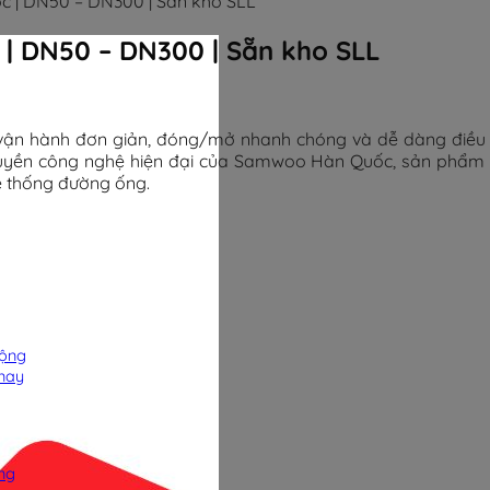
 | DN50 – DN300 | Sẵn kho SLL
 DN50 – DN300 | Sẵn kho SLL
n hành đơn giản, đóng/mở nhanh chóng và dễ dàng điều ti
 chuyền công nghệ hiện đại của Samwoo Hàn Quốc, sản phẩm 
ệ thống đường ống.
uộng
nay
ng