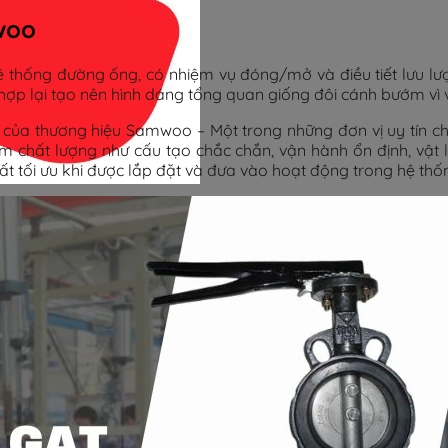
woo
 hệ thống đường ống, có nhiệm vụ đóng/mở và điều tiết lưu 
t hợp lại tạo nên hình dáng tổng quan giống đôi cánh bướm vì
i của thương hiệu Samwoo – Một trong những đơn vị uy tín ch
ất lượng như cấu tạo chắc chắn, vận hành ổn định, vật liệ
uất tối ưu khi được lắp đặt và đưa vào hoạt động trong hệ t