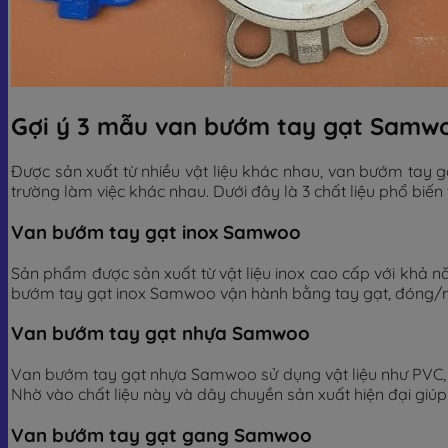
Gợi ý 3 mẫu van bướm tay gạt Samwo
Được sản xuất từ nhiều vật liệu khác nhau, van bướm tay
trường làm việc khác nhau. Dưới đây là 3 chất liệu phổ biến
Van bướm tay gạt inox Samwoo
Sản phẩm được sản xuất từ vật liệu inox cao cấp với khả n
bướm tay gạt inox Samwoo vận hành bằng tay gạt, đóng/mở
Van bướm tay gạt nhựa Samwoo
Van bướm tay gạt nhựa Samwoo sử dụng vật liệu như PVC, 
Nhờ vào chất liệu này và dây chuyền sản xuất hiện đại giúp
Van bướm tay gạt gang Samwoo