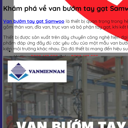
Khám phá về van bướm tay gạt Sam
Van bướm tay gạt Samwoo
là thiết bị quan trọng trong
gồm thân van, đĩa van, trục van và bộ phận tay gạt, khi kế
Thiết bị được sản xuất trên dây chuyền công nghệ hiện đạ
phẩm đáp ứng đầy đủ các yêu cầu của một mẫu van bướm ch
kiện môi trường khác nhau. Do đó thiết bị mang đến hiệu s
Hotline:
0928.613.555
Zalo:
0928.613.555