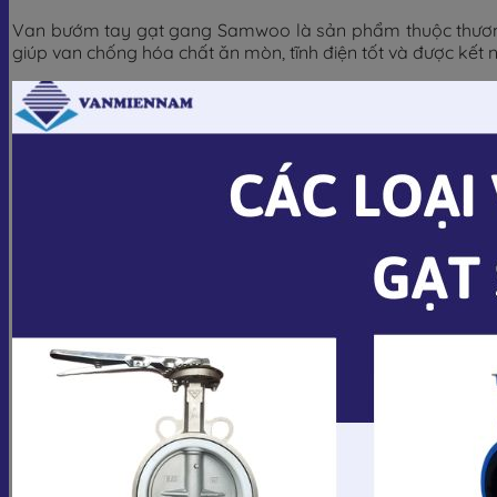
Van bướm tay gạt gang Samwoo là sản phẩm thuộc thương 
giúp van chống hóa chất ăn mòn, tĩnh điện tốt và được kết 