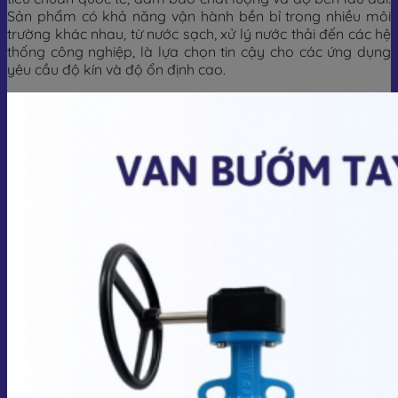
Sản phẩm có khả năng vận hành bền bỉ trong nhiều môi
trường khác nhau, từ nước sạch, xử lý nước thải đến các hệ
thống công nghiệp, là lựa chọn tin cậy cho các ứng dụng
yêu cầu độ kín và độ ổn định cao.