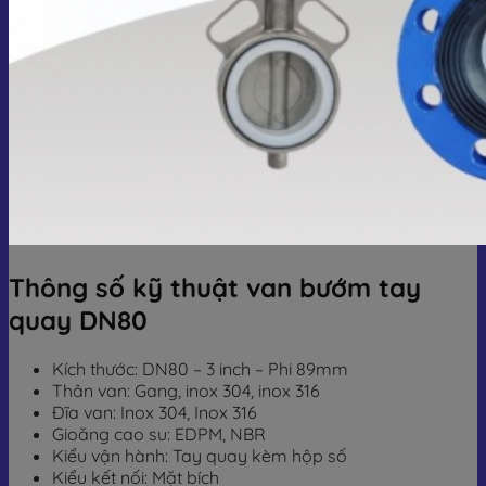
Thông số kỹ thuật van bướm tay
quay DN80
Kích thước: DN80 – 3 inch – Phi 89mm
Thân van: Gang, inox 304, inox 316
Đĩa van: Inox 304, Inox 316
Gioăng cao su: EDPM, NBR
Kiểu vận hành: Tay quay kèm hộp số
Kiểu kết nối: Mặt bích