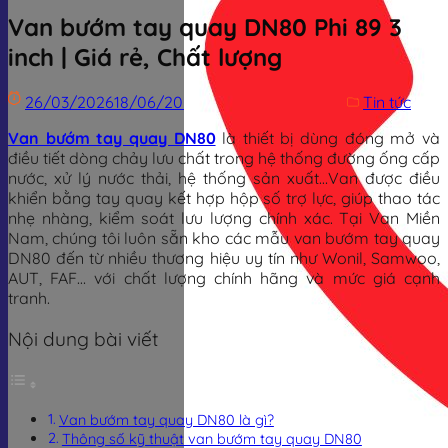
Van bướm tay quay DN80 Phi 89 3
inch | Giá rẻ, Chất lượng
26/03/2026
18/06/2026
Trịnh Đình Dũng
Tin tức
Van bướm tay quay DN80
là thiết bị dùng đóng mở và
điều tiết dòng chảy lưu chất trong hệ thống đường ống cấp
nước, xử lý nước thải, hệ thống sản xuất…Van được điều
khiển bằng tay quay kết hợp hộp số trợ lực, giúp thao tác
nhẹ nhàng, kiểm soát lưu lượng chính xác. Tại Van Miền
Nam, chúng tôi luôn sẵn kho các mẫu van bướm tay quay
DN80 đến từ nhiều thương hiệu uy tín như Wonil, Samwoo,
AUT, FAF… với chất lượng chính hãng và mức giá cạnh
tranh.
Nội dung bài viết
Van bướm tay quay DN80 là gì?
Thông số kỹ thuật van bướm tay quay DN80