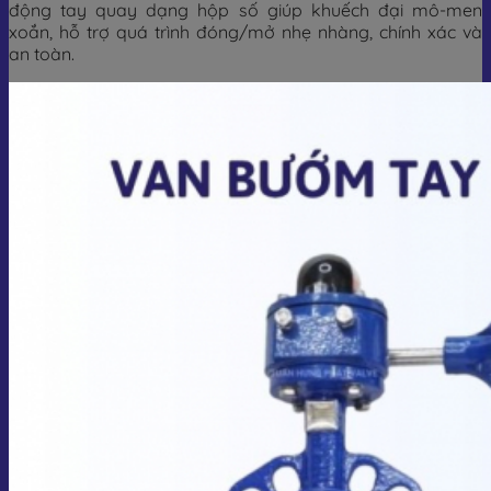
động tay quay dạng hộp số giúp khuếch đại mô-men
xoắn, hỗ trợ quá trình đóng/mở nhẹ nhàng, chính xác và
an toàn.