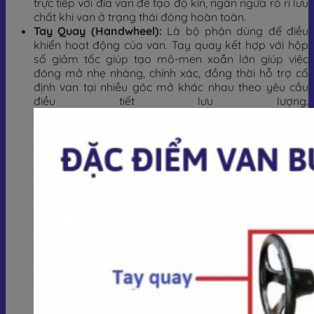
trực tiếp với đĩa van để tạo độ kín, ngăn ngừa rò rỉ lưu
chất khi van ở trạng thái đóng hoàn toàn.
Tay Quay (Handwheel):
Là bộ phận dùng để điều
khiển hoạt động của van. Tay quay kết hợp với hộp
số giảm tốc giúp tạo mô-men xoắn lớn giúp việc
đóng mở nhẹ nhàng, chính xác, đồng thời hỗ trợ cố
định van tại nhiều góc mở khác nhau theo yêu cầu
điều tiết lưu lượng.