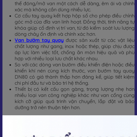
thể đóng/mở van một cách dễ dàng, êm ái và chính
xác mà không cần dùng nhiều lực.
Cơ cấu tay quay kết hợp hộp số cho phép điều chỉnh
góc mở của đĩa van linh hoạt. Đồng thời, tính năng tự
khóa giúp cố định vị trí van, từ đó kiểm soát lưu lượng
dòng chảy ổn định và chính xác hơn.
Van bướm tay quay
được sản xuất từ các vật liệu
chất lượng như gang, inox hoặc thép, giúp chịu được
áp lực làm việc tốt, chống ăn mòn hiệu quả và phù
hợp với nhiều loại lưu chất khác nhau.
So với các dòng van bướm điều khiển điện hoặc điều
khiển khí nén cùng kích thước, van bướm tay quay
DN80 có giá thành thấp hơn đáng kể, giúp tiết kiệm
chi phí đầu tư và bảo trì hệ thống.
Thiết bị có kết cấu gọn gàng, trọng lượng nhẹ hơn
nhiều loại van công nghiệp khác như van cổng cùng
kích cỡ giúp quá trình vận chuyển, lắp đặt và bảo
dưỡng trở nên thuận tiện hơn.