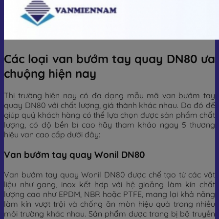
Các loại van bướm tay quay DN80 ưa
chuộng hiện nay
Thị trường hiện nay có đa dạng mẫu mã van bướm tay
quay DN80 với chất lượng, giá thành khác nhau. Do đó để
giúp quý khách hàng có thể lựa chọn được sản phẩm chất
lượng, có độ bền bỉ cao hãy tham khảo ngay 5 thương
hiệu van cao cấp dưới đây:
Van bướm tay quay Wonil DN80
Van bướm tay quay Wonil DN80 được chế tạo từ các vật
liệu như gang, inox kết hợp với hệ gioăng làm kín chất
lượng cao như EPDM, NBR hoặc PTFE, mang lại khả năng
làm kín vượt trội và chống ăn mòn hiệu quả trong nhiều
môi trường khác nhau. Sản phẩm được trang bị bộ truyền