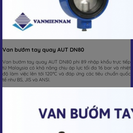
Van bướm tay quay AUT DN80
Van bướm tay quay AUT DN80 phi 89 nhập khẩu trực tiếp
từ Malaysia có khả năng chịu áp lực tối đa 16 bar và nhiệt
độ làm việc lên tới 120°C và đáp ứng các tiêu chuẩn quốc
tế như BS, JIS và ANSI.