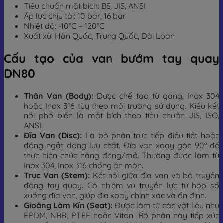
Tiêu chuẩn mặt bích: BS, JIS, ANSI
Áp lực chịu tải: 10 bar, 16 bar
Nhiệt độ: -10°C – 120°C
Xuất xừ: Hàn Quốc, Trung Quốc, Đài Loan
Cấu tạo của van bướm tay quay
DN80
Thân Van (Body):
Được chế tạo từ gang, Inox 304
hoặc Inox 316 tùy theo môi trường sử dụng. Kiểu kết
nối phổ biến là mặt bích theo tiêu chuẩn JIS, ISO,
ANSI.
Đĩa Van (Disc):
Là bộ phận trực tiếp điều tiết hoặc
đóng ngắt dòng lưu chất. Đĩa van xoay góc 90° để
thực hiện chức năng đóng/mở. Thường được làm từ
Inox 304, Inox 316 chống ăn mòn.
Trục Van (Stem):
Kết nối giữa đĩa van và bộ truyền
động tay quay. Có nhiệm vụ truyền lực từ hộp số
xuống đĩa van, giúp đĩa xoay chính xác và ổn định.
Gioăng Làm Kín (Seat):
Được làm từ các vật liệu như
EPDM, NBR, PTFE hoặc Viton. Bộ phận này tiếp xúc