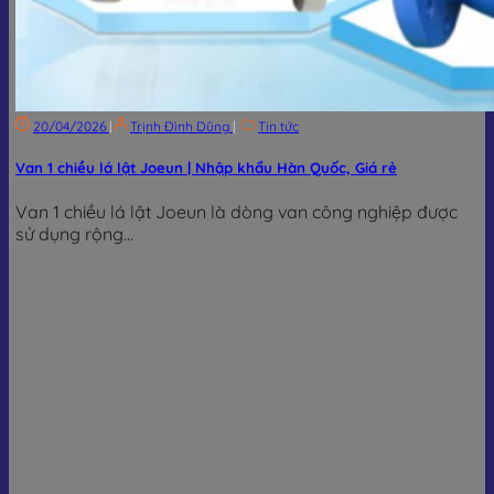
20/04/2026
|
Trịnh Đình Dũng
|
Tin tức
Van 1 chiều lá lật Joeun | Nhập khẩu Hàn Quốc, Giá rẻ
Van 1 chiều lá lật Joeun là dòng van công nghiệp được
sử dụng rộng...