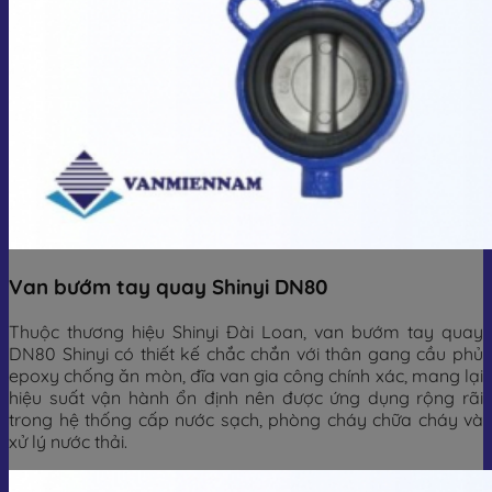
Van bướm tay quay Shinyi DN80
Thuộc thương hiệu Shinyi Đài Loan, van bướm tay quay
DN80 Shinyi có thiết kế chắc chắn với thân gang cầu phủ
epoxy chống ăn mòn, đĩa van gia công chính xác, mang lại
hiệu suất vận hành ổn định nên được ứng dụng rộng rãi
trong hệ thống cấp nước sạch, phòng cháy chữa cháy và
xử lý nước thải.