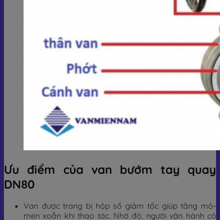
Ưu điểm của van bướm tay quay
DN80
Van được trang bị hộp số giảm tốc giúp tăng mô-
men xoắn khi thao tác. Nhờ đó, người vận hành có