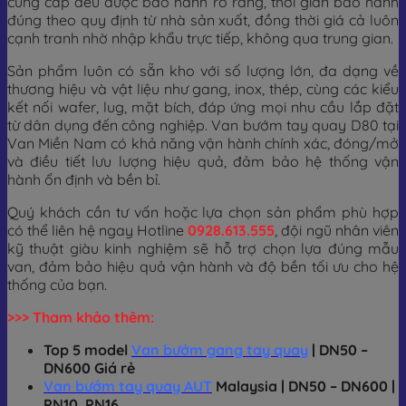
cung cấp đều được bảo hành rõ ràng, thời gian bảo hành
đúng theo quy định từ nhà sản xuất, đồng thời giá cả luôn
cạnh tranh nhờ nhập khẩu trực tiếp, không qua trung gian.
Sản phẩm luôn có sẵn kho với số lượng lớn, đa dạng về
thương hiệu và vật liệu như gang, inox, thép, cùng các kiểu
kết nối wafer, lug, mặt bích, đáp ứng mọi nhu cầu lắp đặt
từ dân dụng đến công nghiệp. Van bướm tay quay D80 tại
Van Miền Nam có khả năng vận hành chính xác, đóng/mở
và điều tiết lưu lượng hiệu quả, đảm bảo hệ thống vận
hành ổn định và bền bỉ.
Quý khách cần tư vấn hoặc lựa chọn sản phẩm phù hợp
có thể liên hệ ngay Hotline
0928.613.555
, đội ngũ nhân viên
kỹ thuật giàu kinh nghiệm sẽ hỗ trợ chọn lựa đúng mẫu
van, đảm bảo hiệu quả vận hành và độ bền tối ưu cho hệ
thống của bạn.
>>> Tham khảo thêm:
Top 5 model
Van bướm gang tay quay
| DN50 –
DN600 Giá rẻ
Van bướm tay quay AUT
Malaysia | DN50 – DN600 |
PN10, PN16