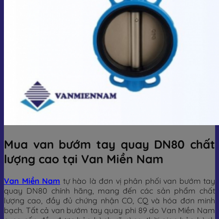
Mua van bướm tay quay DN80 chất
lượng cao tại Van Miền Nam
Van Miền Nam
tự hào là đơn vị phân phối van bướm tay
quay DN80 chính hãng, mang đến các sản phẩm chất
lượng cao, đầy đủ chứng nhận CO, CQ và hóa đơn minh
bạch. Tất cả van bướm tay quay phi 89 do Van Miền Nam