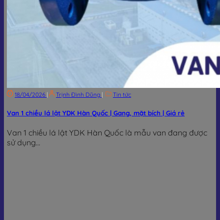
18/04/2026
|
Trịnh Đình Dũng
|
Tin tức
Van 1 chiều lá lật YDK Hàn Quốc | Gang, mặt bích | Giá rẻ
Van 1 chiều lá lật YDK Hàn Quốc là mẫu van đang được
sử dụng...