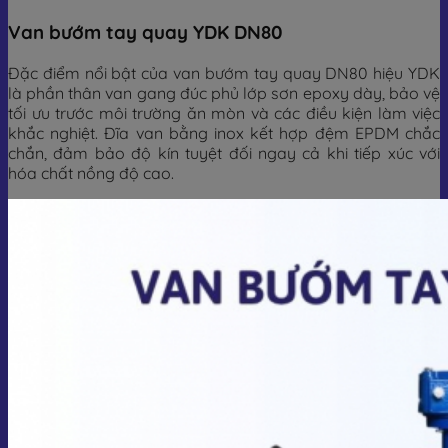
Van bướm tay quay YDK DN80
Đặc điểm nổi bật của van bướm tay quay DN80 hiệu YDK
là phần thân van gang đúc phủ lớp sơn epoxy dày, bảo vệ
tối ưu trước môi trường ăn mòn và các điều kiện làm việc
khắc nghiệt. Đĩa van bằng inox kết hợp đệm EPDM chắc
chắn, đảm bảo độ kín tuyệt đối ngay cả khi tiếp xúc với
hóa chất nồng độ cao.