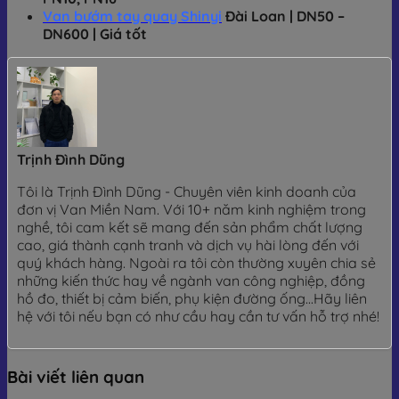
Van bướm tay quay Shinyi
Đài Loan | DN50 –
DN600 | Giá tốt
Trịnh Đình Dũng
Tôi là Trịnh Đình Dũng - Chuyên viên kinh doanh của
đơn vị Van Miền Nam. Với 10+ năm kinh nghiệm trong
nghề, tôi cam kết sẽ mang đến sản phẩm chất lượng
cao, giá thành cạnh tranh và dịch vụ hài lòng đến với
quý khách hàng. Ngoài ra tôi còn thường xuyên chia sẻ
những kiến thức hay về ngành van công nghiệp, đồng
hồ đo, thiết bị cảm biến, phụ kiện đường ống...Hãy liên
hệ với tôi nếu bạn có như cầu hay cần tư vấn hỗ trợ nhé!
Bài viết liên quan