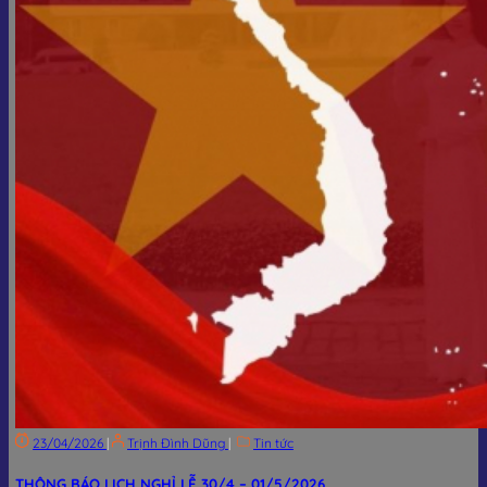
23/04/2026
|
Trịnh Đình Dũng
|
Tin tức
THÔNG BÁO LỊCH NGHỈ LỄ 30/4 – 01/5/2026