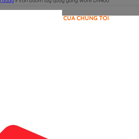
y quay
»
Van bướm tay quay gang Wonil DN400
CAM KẾT CỦA CHÚNG TÔI