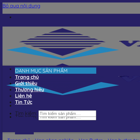
Bỏ qua nội dung
DANH MỤC SẢN PHẨM
Trang chủ
Giới thiệu
Thương hiệu
Liên hệ
Tin Tức
Tìm kiếm:
Tìm kiếm: