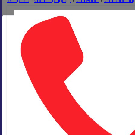
Trang chủ
»
Van công nghiệp
»
Van Bướm
»
Van bướm ta