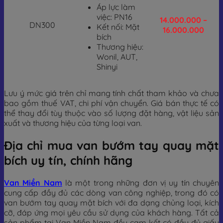
Áp lực làm
việc: PN16
14.000.000 –
DN300
Kết nối: Mặt
16.000.000
bích
Thương hiệu:
Wonil, AUT,
Shinyi
Lưu ý mức giá trên chỉ mang tính chất tham khảo và chưa
bao gồm thuế VAT, chi phí vận chuyển. Giá bán thực tế có
thể thay đổi tùy thuộc vào số lượng đặt hàng, vật liệu sản
xuất và thương hiệu của từng loại van.
Địa chỉ mua van bướm tay quay mặt
bích uy tín, chính hãng
Van Miền Nam
là một trong những đơn vị uy tín chuyên
cung cấp đầy đủ các dòng van công nghiệp, trong đó có
van bướm tay quay mặt bích với đa dạng chủng loại, kích
cỡ, đáp ứng mọi yêu cầu sử dụng của khách hàng. Tất cả
sản phẩm tại Van Miền Nam đều cam kết có đầy đủ giấy