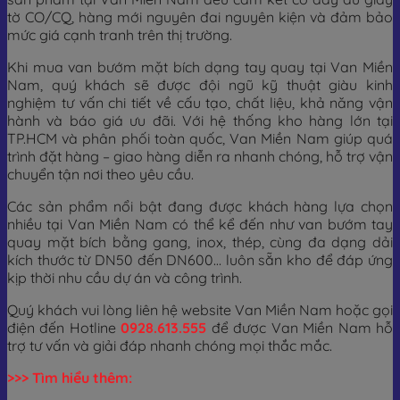
tờ CO/CQ, hàng mới nguyên đai nguyên kiện và đảm bảo
mức giá cạnh tranh trên thị trường.
Khi mua van bướm mặt bích dạng tay quay tại Van Miền
Nam, quý khách sẽ được đội ngũ kỹ thuật giàu kinh
nghiệm tư vấn chi tiết về cấu tạo, chất liệu, khả năng vận
hành và báo giá ưu đãi. Với hệ thống kho hàng lớn tại
TP.HCM và phân phối toàn quốc, Van Miền Nam giúp quá
trình đặt hàng – giao hàng diễn ra nhanh chóng, hỗ trợ vận
chuyển tận nơi theo yêu cầu.
Các sản phẩm nổi bật đang được khách hàng lựa chọn
nhiều tại Van Miền Nam có thể kể đến như van bướm tay
quay mặt bích bằng gang, inox, thép, cùng đa dạng dải
kích thước từ DN50 đến DN600… luôn sẵn kho để đáp ứng
kịp thời nhu cầu dự án và công trình.
Quý khách vui lòng liên hệ website Van Miền Nam hoặc gọi
điện đến Hotline
0928.613.555
để được Van Miền Nam hỗ
trợ tư vấn và giải đáp nhanh chóng mọi thắc mắc.
>>> Tìm hiểu thêm: