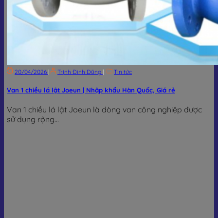
20/04/2026
|
Trịnh Đình Dũng
|
Tin tức
Van 1 chiều lá lật Joeun | Nhập khẩu Hàn Quốc, Giá rẻ
Van 1 chiều lá lật Joeun là dòng van công nghiệp được
sử dụng rộng...