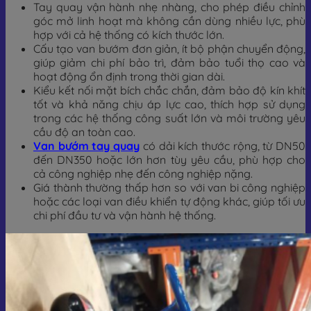
Tay quay vận hành nhẹ nhàng, cho phép điều chỉnh
góc mở linh hoạt mà không cần dùng nhiều lực, phù
hợp với cả hệ thống có kích thước lớn.
Cấu tạo van bướm đơn giản, ít bộ phận chuyển động,
giúp giảm chi phí bảo trì, đảm bảo tuổi thọ cao và
hoạt động ổn định trong thời gian dài.
Kiểu kết nối mặt bích chắc chắn, đảm bảo độ kín khít
tốt và khả năng chịu áp lực cao, thích hợp sử dụng
trong các hệ thống công suất lớn và môi trường yêu
cầu độ an toàn cao.
Van bướm tay quay
có dải kích thước rộng, từ DN50
đến DN350 hoặc lớn hơn tùy yêu cầu, phù hợp cho
cả công nghiệp nhẹ đến công nghiệp nặng.
Giá thành thường thấp hơn so với van bi công nghiệp
hoặc các loại van điều khiển tự động khác, giúp tối ưu
chi phí đầu tư và vận hành hệ thống.