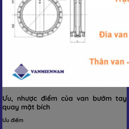
Ưu, nhược điểm của van bướm tay
quay mặt bích
Ưu điểm