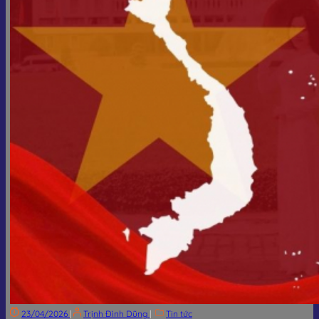
23/04/2026
|
Trịnh Đình Dũng
|
Tin tức