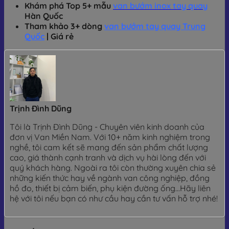
Khám phá Top 5+ mẫu
van bướm inox tay quay
Hàn Quốc
Tham khảo 3+ dòng
van bướm tay quay Trung
Quốc
| Giá rẻ
Trịnh Đình Dũng
Tôi là Trịnh Đình Dũng - Chuyên viên kinh doanh của
đơn vị Van Miền Nam. Với 10+ năm kinh nghiệm trong
nghề, tôi cam kết sẽ mang đến sản phẩm chất lượng
cao, giá thành cạnh tranh và dịch vụ hài lòng đến với
quý khách hàng. Ngoài ra tôi còn thường xuyên chia sẻ
những kiến thức hay về ngành van công nghiệp, đồng
hồ đo, thiết bị cảm biến, phụ kiện đường ống...Hãy liên
hệ với tôi nếu bạn có như cầu hay cần tư vấn hỗ trợ nhé!