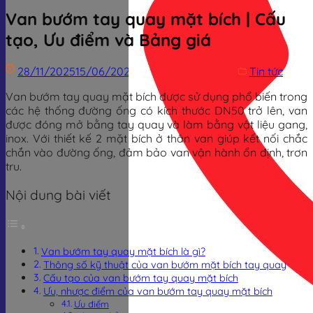
Van bướm tay quay mặt bích | Cấu
tạo, Ưu điểm và Bảng giá
28/11/2025
15/06/2026
Trịnh Đình Dũng
Tin tức
Van bướm tay quay mặt bích được sử dụng phổ biến trong
các hệ thống đường ống có kích thước DN50 trở lên, van
được đóng mở bằng tay quay và làm bằng vật liệu gang,
inox. Với thiết kế 2 mặt bích ở thân van giúp kết nối chắc
chắn vào đường ống, đảm bảo van vận hành ổn định, trơn
tru.
Nội dung bài viết
Van bướm tay quay mặt bích là gì?
Thông số kỹ thuật của van bướm mặt bích tay quay
Cấu tạo của van bướm tay quay mặt bích
Ưu, nhược điểm của van bướm tay quay mặt bích
Ưu điểm