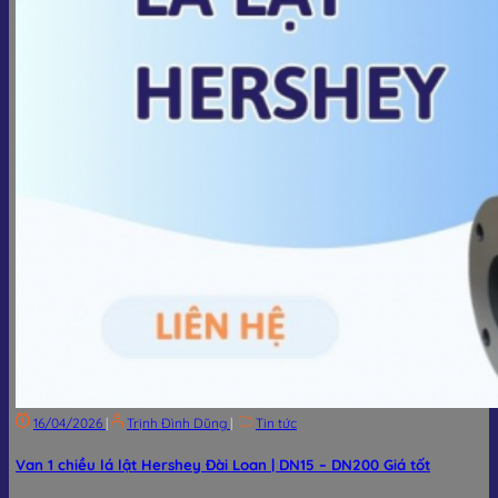
16/04/2026
|
Trịnh Đình Dũng
|
Tin tức
Van 1 chiều lá lật Hershey Đài Loan | DN15 – DN200 Giá tốt