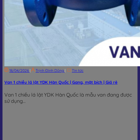
18/04/2026
|
Trịnh Đình Dũng
|
Tin tức
Van 1 chiều lá lật YDK Hàn Quốc | Gang, mặt bích | Giá rẻ
Van 1 chiều lá lật YDK Hàn Quốc là mẫu van đang được
sử dụng...