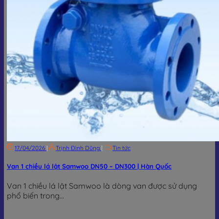
17/04/2026
|
Trịnh Đình Dũng
|
Tin tức
Van 1 chiều lá lật Samwoo DN50 – DN300 | Hàn Quốc
Van 1 chiều lá lật Samwoo là dòng van được sử dụng
phổ biến trong...