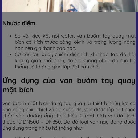
Nhược điểm
So với kiểu kết nối wafer, van bướm tay quay mặt
bích có kích thước cồng kềnh và trọng lượng nặng
hơn nên giá thành cao hơn.
Cơ cấu tay quay chiếm diện tích khi thao tác, đòi hỏi
không gian nhất định, do đó không phù hợp cho hệ
thống có không gian lắp đặt hạn chế.
Ứng dụng của van bướm tay quay
mặt bích
van bướm mặt bích dạng tay quay là thiết bị thủy lực có
khả năng chịu nhiệt và áp suất lớn, van được lắp đặt chắc
chắn vào đường ống theo kiểu 2 mặt bích với dải kích
thước từ DN500 – DN350. Do đó loại van này đang được
ứng dụng trong nhiều hệ thống như: