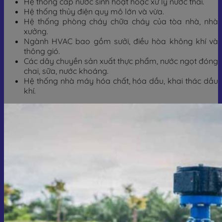
Hệ thống cấp nước sinh hoạt hoặc xử lý nước thải.
Hệ thống thủy điện quy mô lớn và vừa.
Hệ thống phòng cháy chữa cháy của tòa nhà, nhà
xưởng.
Ngành HVAC bao gồm sưởi, điều hòa không khí và
thông gió.
Các dây chuyền sản xuất thực phẩm, nước ngọt đóng
chai, sữa, nước khoáng.
Hệ thống nhà máy hóa chất, hóa dầu, khai thác dầu
khí.