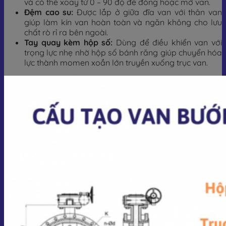
và có thể xoay từ 0 – 90 độ để đóng hoặc mở van.
Đệm cao su:
Được lắp ở giữa đĩa van với thân van
giúp làm kín van hoàn toàn và ngăn không cho lưu
chất rò rỉ ra bên ngoài.
Tay quay kèm hộp số:
Dùng để điều khiển van với
trọng lực nhẹ nhờ hộp số bánh răng giúp chuyển hóa
lực thành momen xoắn lớn truyền xuống trục van.