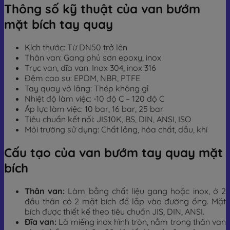
Thông số kỹ thuật của van bướm
mặt bích tay quay
Kích thước: Từ DN50 trở lên
Thân van: Gang phủ sơn epoxy, inox
Trục van, đĩa van: Inox 304, inox 316
Đệm cao su: EPDM, NBR, PTFE
Tay quay vô lăng: Thép không gỉ
Nhiệt độ làm việc: -10 độ C – 120 độ C
Áp lực làm việc: 10 bar, 16 bar, 25 bar
Tiêu chuẩn kết nối: JIS10K, BS, DIN, ANSI, ISO
Môi trường sử dụng: Chất lỏng, hóa chất, dầu, khí
Cấu tạo của van bướm tay quay mặt
bích
Thân van:
Làm bằng chất liệu gang hoặc inox, ở 2
đầu thân có 2 mặt bích để lắp vào đường ống. Mặt
bích được thiết kế theo tiêu chuẩn JIS, DIN, ANSI.
Đĩa van:
Là miếng inox hình tròn, nằm trong thân van