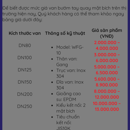
Để biết được mức giá van bướm tay quay mặt bích trên thị
trường hiện nay, Quý khách hàng có thể tham khảo ngay
bảng giá dưới đây:
Giá sản phẩm
Kích thước van
Thông số kỹ thuật
(VNĐ)
2.000.000 –
DN80
Model: WFG-
4.000.000
10
3.000.000 –
DN100
Thân van:
6.000.000
Gang
5.000.000 –
DN125
Trục van: Inox
6.500.000
304
5.600.000 –
DN150
Đĩa van: Inox
8.900.000
304
8.000.000 –
Gioăng cao
DN200
12.000.000
su: EPDM
10.000.000 –
Kiểu kết nối: 2
DN250
13.000.000
mặt bích
Tiêu chuẩn
kết nối:
JIS10K