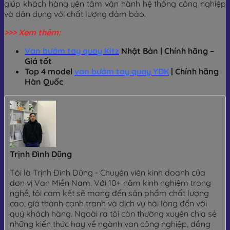
giúp khách hàng yên tâm vận hành hệ thống công nghiệp
và dân dụng với chất lượng đảm bảo.
>>> Xem thêm:
Van bướm tay quay Kitz
Nhật Bản | Chính hãng –
Giá tốt
Top 4 model
van bướm tay quay YDK
| Chính hãng
Hàn Quốc
Trịnh Đình Dũng
Tôi là Trịnh Đình Dũng - Chuyên viên kinh doanh của
đơn vị Van Miền Nam. Với 10+ năm kinh nghiệm trong
nghề, tôi cam kết sẽ mang đến sản phẩm chất lượng
cao, giá thành cạnh tranh và dịch vụ hài lòng đến với
quý khách hàng. Ngoài ra tôi còn thường xuyên chia sẻ
những kiến thức hay về ngành van công nghiệp, đồng