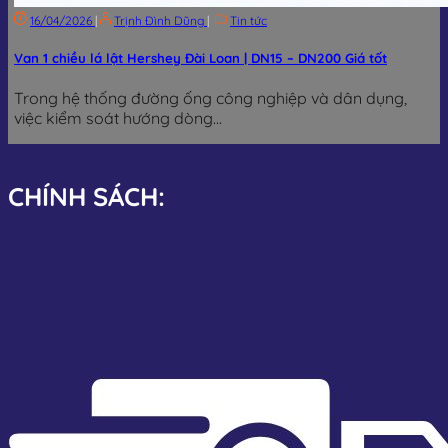
16/04/2026
|
Trịnh Đình Dũng
|
Tin tức
Van 1 chiều lá lật Hershey Đài Loan | DN15 – DN200 Giá tốt
Trong hệ thống đường ống công nghiệp và dân dụng,
việc kiểm soát hướng dòng...
CHÍNH SÁCH: