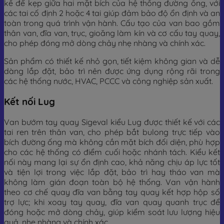
kế để kẹp giữa hai mặt bích của hệ thống đường ống, với
các tai cố định 2 hoặc 4 tai giúp đảm bảo độ ổn định và an
toàn trong quá trình vận hành. Cấu tạo của van bao gồm
thân van, đĩa van, trục, gioăng làm kín và cơ cấu tay quay,
cho phép đóng mở dòng chảy nhẹ nhàng và chính xác.
Sản phẩm có thiết kế nhỏ gọn, tiết kiệm không gian và dễ
dàng lắp đặt, bảo trì nên được ứng dụng rộng rãi trong
các hệ thống nước, HVAC, PCCC và công nghiệp sản xuất.
Kết nối Lug
Van bướm tay quay Sigeval kiểu Lug được thiết kế với các
tai ren trên thân van, cho phép bắt bulong trực tiếp vào
bích đường ống mà không cần mặt bích đối diện, phù hợp
cho các hệ thống có điểm cuối hoặc nhánh tách. Kiểu kết
nối này mang lại sự ổn định cao, khả năng chịu áp lực tốt
và tiện lợi trong việc lắp đặt, bảo trì hay tháo van mà
không làm gián đoạn toàn bộ hệ thống. Van vận hành
theo cơ chế quay đĩa van bằng tay quay kết hợp hộp số
trợ lực; khi xoay tay quay, đĩa van quay quanh trục để
đóng hoặc mở dòng chảy, giúp kiểm soát lưu lượng hiệu
quả, nhẹ nhàng và chính xác.