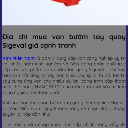
Địa chỉ mua van bướm tay quay
Sigeval giá cạnh tranh
Van Miền Nam
là đơn vị cung cấp van công nghiệp uy tín
với nhiều năm kinh nghiệm và hiện đang phân phối trực
tiếp các sản phẩm van bướm tay quay Sigeval – Thương
hiệu van nổi tiếng từ Tây Ban Nha. Chúng tôi là đối tác tin
cậy cung ứng van cho nhiều dự án, công trình cấp thoát
nước, hệ thống HVAC, PCCC, nhà máy sản xuất và các khu
công nghiệp trên toàn quốc.
Khi lựa chọn mua van bướm tay quay thương hiệu Sigeval
tại Van Miền Nam, quý khách hàng sẽ nhận được những
quyền lợi hấp dẫn như:
Sản phẩm nhập khẩu trực tiếp, chính hãng, đầy đủ