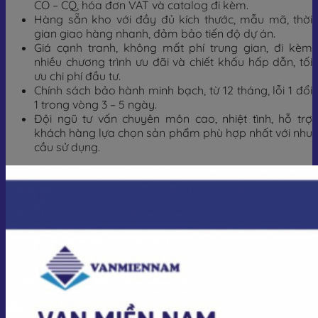
CO – CQ, hóa đơn VAT và catalog đi kèm.
Hàng sẵn kho với đầy đủ kích thước, mẫu mã, thời
gian giao hàng nhanh, đảm bảo tiến độ dự án.
Giá cạnh tranh, không mất phí trung gian, đi kèm
nhiều chương trình ưu đãi và chiết khấu hấp dẫn, tối
ưu chi phí đầu tư.
Chính sách bảo hành minh bạch, từ 12 tháng, lỗi 1 đổi
1 trong vòng 3 – 5 ngày.
Đội ngũ tư vấn chuyên môn cao, nhiệt tình, hỗ trợ
khách hàng lựa chọn sản phẩm phù hợp nhất với nhu
cầu sử dụng.