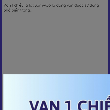
Van 1 chiều lá lật Samwoo là dòng van được sử dụng
phổ biến trong...