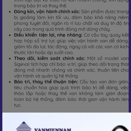
trong bảo trì và thay thế.
Đóng kín, vận hành chính xác:
Sản phẩm được trang
bị gioăng làm kín tối ưu, đảm bảo khả năng niêm
phong tuyệt đối, ngăn rò rỉ lưu chất và duy trì độ tin
cậy cao trong quá trình đóng mở dòng chảy.
Điều khiển tiện lợi, nhẹ nhàng:
Cơ cấu tay quay kết
hợp hộp số trợ lực giúp việc vận hành van dễ dàng,
giảm tối đa lực tác động, ngay cả với các van có kích
thước lớn hoặc áp suất cao.
Theo dõi, kiểm soát chính xác:
Một số model van
Sigeval tích hợp chỉ báo vị trí, giúp theo dõi trạng thái
đóng mở nhanh chóng và chính xác, thuận tiện cho
vận hành và quản lý hệ thống.
Bảo trì, thay thế thuận tiện:
Cấu tạo van đơn giản,
tiêu chuẩn hóa giúp quá trình bảo trì dễ dàng, việc
tháo lắp hoặc thay thế van không làm gián đoạn
toàn bộ hệ thống, đảm bảo thời gian vận hành liên
tục.