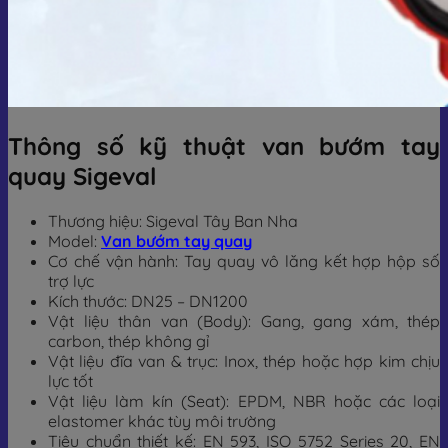
Thông số kỹ thuật van bướm tay
quay Sigeval
Thương hiệu: Sigeval Tây Ban Nha
Model:
Van bướm tay quay
Cơ chế vận hành: Tay quay vô lăng kết hợp hộp số
trợ lực
Kích thước: DN25 – DN1200
Vật liệu thân van (Body): Gang, gang xám, thép
carbon, thép không gỉ
Vật liệu đĩa van & trục: Inox, thép hoặc hợp kim chịu
lực tốt
Vật liệu làm kín (Seat): EPDM, NBR hoặc các loại
elastomer khác tùy môi trường
Tiêu chuẩn thiết kế: EN 593, ISO 5752 Series 20, EN