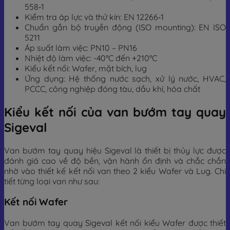
558‑1
Kiểm tra áp lực và thử kín: EN 12266‑1
Chuẩn gắn bộ truyền động (ISO mounting): EN ISO
5211
Áp suất làm việc: PN10 – PN16
Nhiệt độ làm việc: -40°C đến +210°C
Kiểu kết nối: Wafer, mặt bích, lug
Ứng dụng: Hệ thống nước sạch, xử lý nước, HVAC,
PCCC, công nghiệp đóng tàu, dầu khí, hóa chất
Kiểu kết nối của van bướm tay quay
Sigeval
Van bướm tay quay hiệu Sigeval là thiết bị thủy lực được
đánh giá cao về độ bền, vận hành ổn định và chắc chắn
nhờ vào thiết kế kết nối van theo 2 kiểu Wafer và Lug. Chi
tiết từng loại van như sau:
Kết nối Wafer
Van bướm tay quay Sigeval kết nối kiểu Wafer được thiết