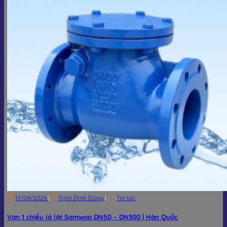
17/04/2026
|
Trịnh Đình Dũng
|
Tin tức
Van 1 chiều lá lật Samwoo DN50 – DN300 | Hàn Quốc