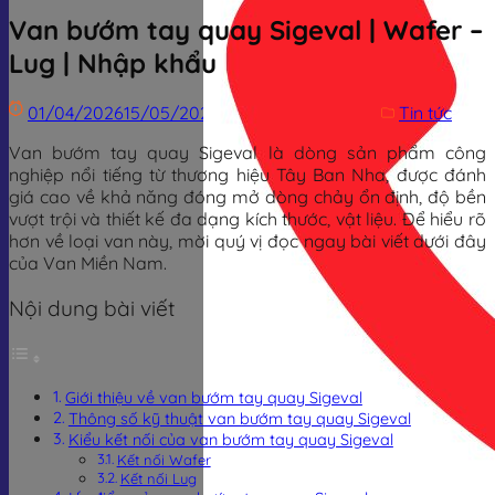
Van bướm tay quay Sigeval | Wafer –
Lug | Nhập khẩu
01/04/2026
15/05/2026
Trịnh Đình Dũng
Tin tức
Van bướm tay quay Sigeval là dòng sản phẩm công
nghiệp nổi tiếng từ thương hiệu Tây Ban Nha, được đánh
giá cao về khả năng đóng mở dòng chảy ổn định, độ bền
vượt trội và thiết kế đa dạng kích thước, vật liệu. Để hiểu rõ
hơn về loại van này, mời quý vị đọc ngay bài viết dưới đây
của Van Miền Nam.
Nội dung bài viết
Giới thiệu về van bướm tay quay Sigeval
Thông số kỹ thuật van bướm tay quay Sigeval
Kiểu kết nối của van bướm tay quay Sigeval
Kết nối Wafer
Kết nối Lug