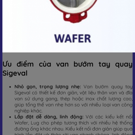
Ưu điểm của van bướm tay quay
Sigeval
Nhỏ gọn, trọng lượng nhẹ:
Van bướm quay tay
Sigeval có thiết kế đơn giản, vật liệu thân van và đĩa
van sử dụng gang, thép hoặc inox chất lượng cao,
giúp tổng thể van nhẹ hơn so với nhiều loại van công
nghiệp khác.
Lắp đặt dễ dàng, linh động:
Với các kiểu kết nối
Wafer, Lug cho phép tương thích với nhiều hệ thống
đường ống khác nhau. Kiểu kết nối đơn giản giúp quá
trình lắp đặt và tháo rời van nhanh chóng, linh động