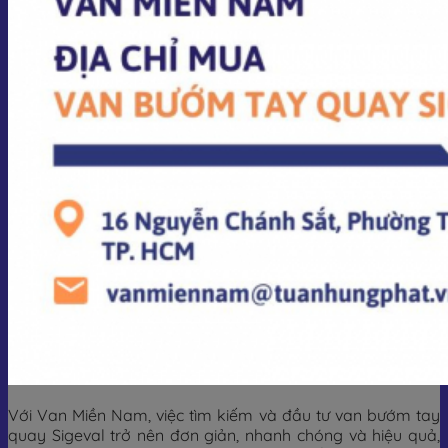
Với Van Miền Nam, việc tìm kiếm và đầu tư van bướm tay
quay Sigeval trở nên đơn giản, nhanh chóng và hiệu quả,