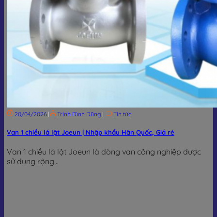
20/04/2026
|
Trịnh Đình Dũng
|
Tin tức
Van 1 chiều lá lật Joeun | Nhập khẩu Hàn Quốc, Giá rẻ
Van 1 chiều lá lật Joeun là dòng van công nghiệp được
sử dụng rộng...