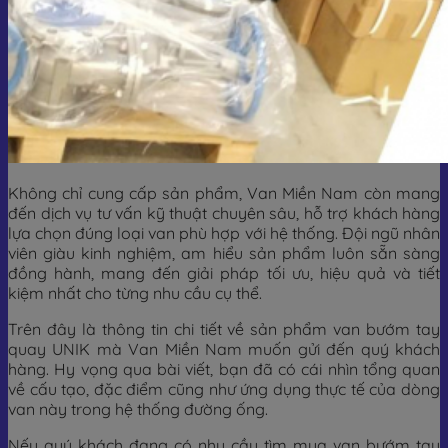
Không chỉ cung cấp sản phẩm, Van Miền Nam còn mang
đến dịch vụ tư vấn kỹ thuật chuyên sâu, hỗ trợ khách hàng
lựa chọn đúng loại van phù hợp với hệ thống. Đội ngũ nhân
viên giàu kinh nghiệm, am hiểu sản phẩm luôn sẵn sàng
đồng hành, mang đến giải pháp tối ưu, hiệu quả và tiết
kiệm nhất cho từng nhu cầu cụ thể.
Trên đây là thông tin chi tiết về sản phẩm van bướm tay
quay UNIK mà Van Miền Nam muốn gửi đến quý khách
hàng. Hy vọng qua bài viết, bạn đã có cái nhìn tổng quan
về cấu tạo, đặc điểm cũng như ứng dụng thực tế của dòng
van này trong hệ thống đường ống.
Nếu quý khách đang có nhu cầu tìm mua van bướm tay