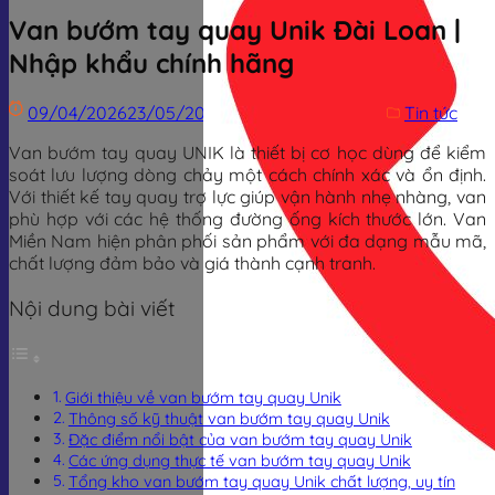
Van bướm tay quay Unik Đài Loan |
Nhập khẩu chính hãng
09/04/2026
23/05/2026
Trịnh Đình Dũng
Tin tức
Van bướm tay quay UNIK là thiết bị cơ học dùng để kiểm
soát lưu lượng dòng chảy một cách chính xác và ổn định.
Với thiết kế tay quay trợ lực giúp vận hành nhẹ nhàng, van
phù hợp với các hệ thống đường ống kích thước lớn. Van
Miền Nam hiện phân phối sản phẩm với đa dạng mẫu mã,
chất lượng đảm bảo và giá thành cạnh tranh.
Nội dung bài viết
Giới thiệu về van bướm tay quay Unik
Thông số kỹ thuật van bướm tay quay Unik
Đặc điểm nổi bật của van bướm tay quay Unik
Các ứng dụng thực tế van bướm tay quay Unik
Tổng kho van bướm tay quay Unik chất lượng, uy tín