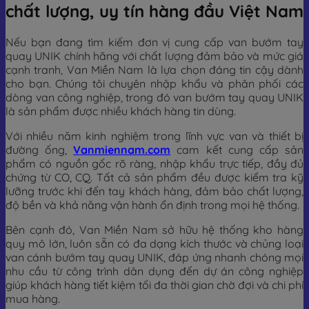
chất lượng, uy tín hàng đầu Việt Nam
Nếu bạn đang tìm kiếm đơn vị cung cấp van bướm tay
quay UNIK chính hãng với chất lượng đảm bảo và mức giá
cạnh tranh, Van Miền Nam là lựa chọn đáng tin cậy dành
cho bạn. Chúng tôi chuyên nhập khẩu và phân phối các
dòng van công nghiệp, trong đó van bướm tay quay UNIK
là sản phẩm được nhiều khách hàng tin dùng.
Với nhiều năm kinh nghiệm trong lĩnh vực van và thiết bị
đường ống,
Vanmiennam.com
cam kết cung cấp sản
phẩm có nguồn gốc rõ ràng, nhập khẩu trực tiếp, đầy đủ
chứng từ CO, CQ. Tất cả sản phẩm đều được kiểm tra kỹ
lưỡng trước khi đến tay khách hàng, đảm bảo chất lượng,
độ bền và khả năng vận hành ổn định trong mọi hệ thống.
Bên cạnh đó, Van Miền Nam sở hữu hệ thống kho hàng
quy mô lớn, luôn sẵn có đa dạng kích thước và chủng loại
van cánh bướm tay quay UNIK, đáp ứng nhanh chóng mọi
nhu cầu từ công trình dân dụng đến dự án công nghiệp
giúp khách hàng tiết kiệm tối đa thời gian chờ đợi và chi phí
mua hàng.