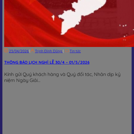
23/04/2026
|
Trịnh Đình Dũng
|
Tin tức
THÔNG BÁO LỊCH NGHỈ LỄ 30/4 – 01/5/2026
Kính gửi Quý khách hàng và Quý đối tác, Nhân dịp kỷ
niệm Ngày Giải...