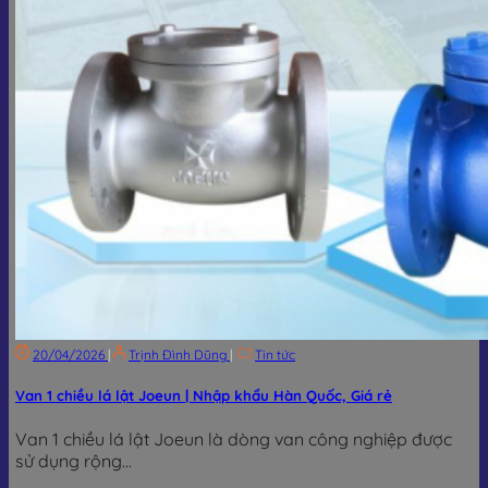
20/04/2026
|
Trịnh Đình Dũng
|
Tin tức
Van 1 chiều lá lật Joeun | Nhập khẩu Hàn Quốc, Giá rẻ
Van 1 chiều lá lật Joeun là dòng van công nghiệp được
sử dụng rộng...