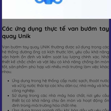
Các ứng dụng thực tế van bướm tay
quay Unik
Van bướm tay quay UNIK thường được sử dụng trong các
hệ thống đường ống có kích thước lớn, yêu cầu khả năng
vận hành ổn định và kiểm soát lưu lượng chính xác. Nhờ
thiết kế chắc chắn và vật liệu có khả năng chống ăn mòn
tốt, sản phẩm phù hợp với nhiều môi trường làm việc khác
nhau.
Ứng dụng trong hệ thống cấp nước sạch, thoát nước
và xử lý nước thải tại các khu dân cư, nhà máy và khu
công nghiệp.
Sử dụng trong các nhà máy hóa chất, nơi yêu cầu
thiết bị có khả năng chịu ăn mòn và hoạt động ổn
định trong môi trường hóa chất nhẹ.
Ứng dụng trong ngành dầu khí, hóa dầu với yêu cầu