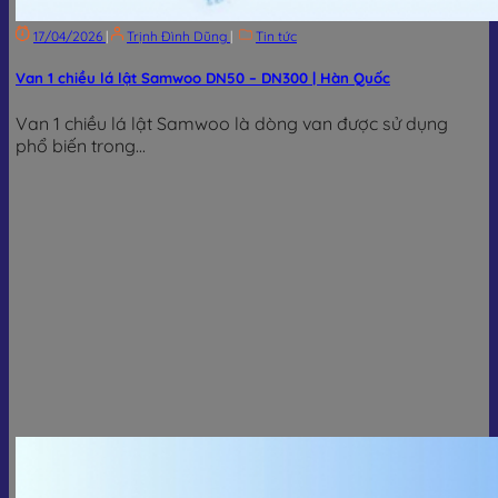
17/04/2026
|
Trịnh Đình Dũng
|
Tin tức
Van 1 chiều lá lật Samwoo DN50 – DN300 | Hàn Quốc
Van 1 chiều lá lật Samwoo là dòng van được sử dụng
phổ biến trong...