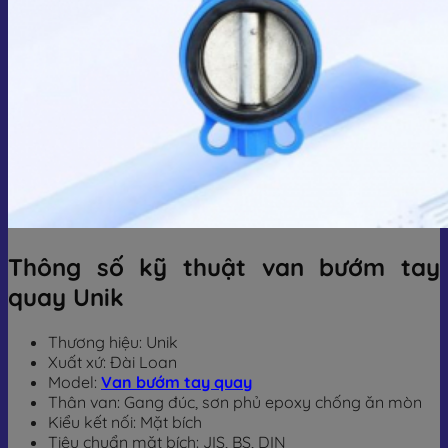
Thông số kỹ thuật van bướm tay
quay Unik
Thương hiệu: Unik
Xuất xứ: Đài Loan
Model:
Van bướm tay quay
Thân van: Gang đúc, sơn phủ epoxy chống ăn mòn
Kiểu kết nối: Mặt bích
Tiêu chuẩn mặt bích: JIS, BS, DIN