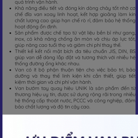
quá trình vận hành.
Khả năng điều tiết và đóng kín dòng chảy tốt nhờ cơ
chế đĩa van xoay linh hoạt, kết hợp gioăng làm kín
chất lượng cao giúp hạn chế rò rỉ, đảm bảo hệ thống
hoạt động ổn định.
Sản phẩm được chế tạo từ vật liệu bền bỉ như gang,
inox, có khả năng chống ăn mòn và chịu áp lực tốt,
giúp nâng cao tuổi thọ và giảm chi phí thay thế.
Thiết kế kết nối mặt bích đa tiêu chuẩn JIS, DIN, BS
giúp van dễ dàng lắp đặt và tương thích với nhiều hệ
thống đường ống khác nhau.
Van có ít bộ phận thuận tiện cho việc bảo trì, bảo
dưỡng và thay thế linh kiện khi cần thiết, giúp tiết
kiệm thời gian và chi phí vận hành.
Van bướm tay quay hiêu UNIK là sản phẩm đến từ
thương hiệu uy tín, được sử dụng rộng rãi trong nhiều
hệ thống cấp thoát nước, PCCC và công nghiệp, đảm
bảo chất lượng và độ tin cậy cao.