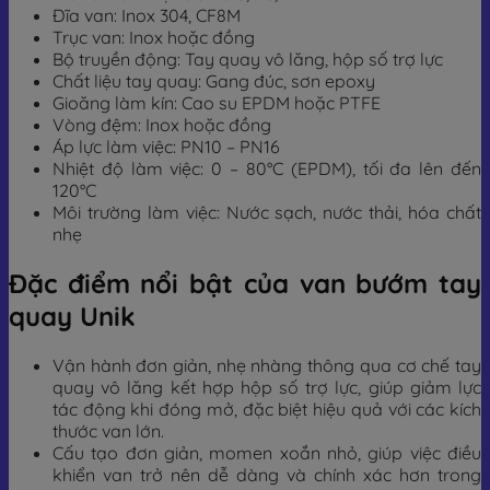
Đĩa van: Inox 304, CF8M
Trục van: Inox hoặc đồng
Bộ truyền động: Tay quay vô lăng, hộp số trợ lực
Chất liệu tay quay: Gang đúc, sơn epoxy
Gioăng làm kín: Cao su EPDM hoặc PTFE
Vòng đệm: Inox hoặc đồng
Áp lực làm việc: PN10 – PN16
Nhiệt độ làm việc: 0 – 80°C (EPDM), tối đa lên đến
120°C
Môi trường làm việc: Nước sạch, nước thải, hóa chất
nhẹ
Đặc điểm nổi bật của van bướm tay
quay Unik
Vận hành đơn giản, nhẹ nhàng thông qua cơ chế tay
quay vô lăng kết hợp hộp số trợ lực, giúp giảm lực
tác động khi đóng mở, đặc biệt hiệu quả với các kích
thước van lớn.
Cấu tạo đơn giản, momen xoắn nhỏ, giúp việc điều
khiển van trở nên dễ dàng và chính xác hơn trong