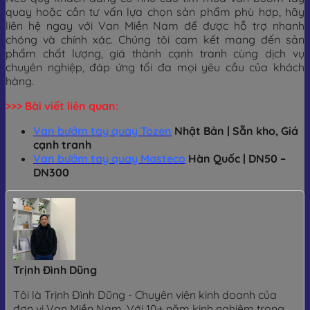
quay hoặc cần tư vấn lựa chọn sản phẩm phù hợp, hãy
liên hệ ngay với Van Miền Nam để được hỗ trợ nhanh
chóng và chính xác. Chúng tôi cam kết mang đến sản
phẩm chất lượng, giá thành cạnh tranh cùng dịch vụ
chuyên nghiệp, đáp ứng tối đa mọi yêu cầu của khách
hàng.
>>> Bài viết liên quan:
Van bướm tay quay Tozen
Nhật Bản | Sẵn kho, Giá
cạnh tranh
Van bướm tay quay Masteco
Hàn Quốc | DN50 –
DN300
Trịnh Đình Dũng
Tôi là Trịnh Đình Dũng - Chuyên viên kinh doanh của
đơn vị Van Miền Nam. Với 10+ năm kinh nghiệm trong