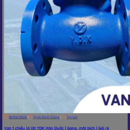
18/04/2026
|
Trịnh Đình Dũng
|
Tin tức
Van 1 chiều lá lật YDK Hàn Quốc | Gang, mặt bích | Giá rẻ