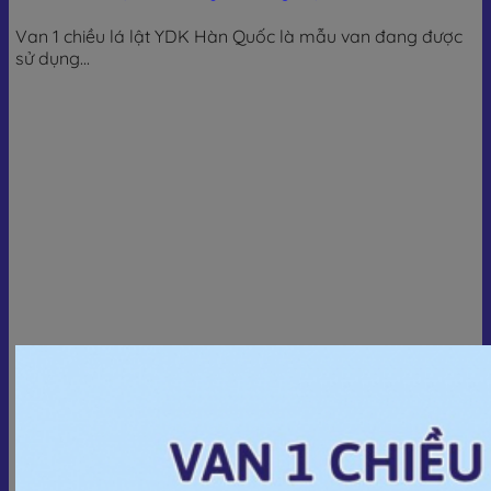
Van 1 chiều lá lật YDK Hàn Quốc là mẫu van đang được
sử dụng...