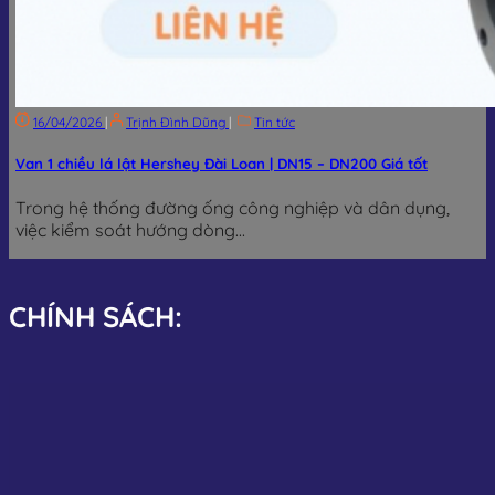
16/04/2026
|
Trịnh Đình Dũng
|
Tin tức
Van 1 chiều lá lật Hershey Đài Loan | DN15 – DN200 Giá tốt
Trong hệ thống đường ống công nghiệp và dân dụng,
việc kiểm soát hướng dòng...
CHÍNH SÁCH: