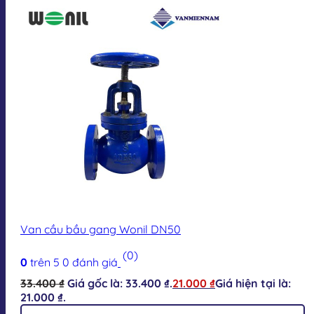
Van cầu bầu gang Wonil DN50
(0)
0
trên 5
0
đánh giá
33.400
₫
Giá gốc là: 33.400 ₫.
21.000
₫
Giá hiện tại là:
21.000 ₫.