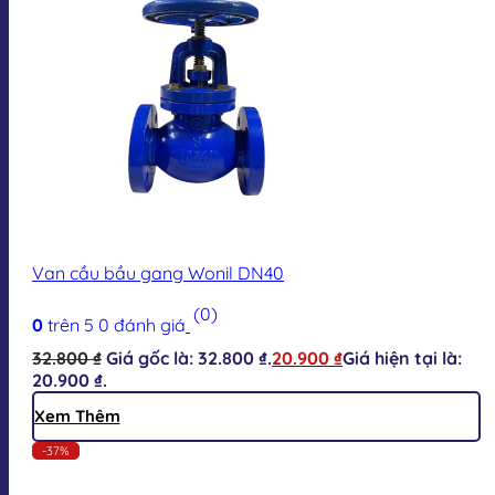
Van cầu bầu gang Wonil DN40
(0)
0
trên 5
0
đánh giá
32.800
₫
Giá gốc là: 32.800 ₫.
20.900
₫
Giá hiện tại là:
20.900 ₫.
Xem Thêm
-37%