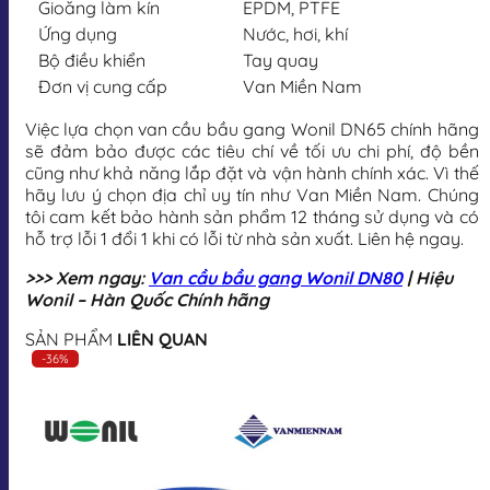
Gioăng làm kín
EPDM, PTFE
Ứng dụng
Nước, hơi, khí
Bộ điều khiển
Tay quay
Đơn vị cung cấp
Van Miền Nam
Việc lựa chọn van cầu bầu gang Wonil DN65 chính hãng
sẽ đảm bảo được các tiêu chí về tối ưu chi phí, độ bền
cũng như khả năng lắp đặt và vận hành chính xác. Vì thế
hãy lưu ý chọn địa chỉ uy tín như Van Miền Nam. Chúng
tôi cam kết bảo hành sản phẩm 12 tháng sử dụng và có
hỗ trợ lỗi 1 đổi 1 khi có lỗi từ nhà sản xuất. Liên hệ ngay.
>>> Xem ngay:
Van cầu bầu gang Wonil DN80
| Hiệu
Wonil – Hàn Quốc Chính hãng
SẢN PHẨM
LIÊN QUAN
-36%