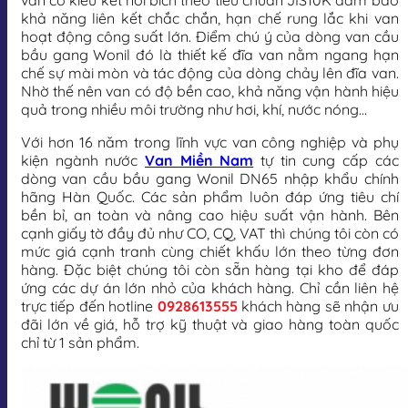
van có kiểu kết nối bích theo tiêu chuẩn JIS10K đảm bảo
khả năng liên kết chắc chắn, hạn chế rung lắc khi van
hoạt động công suất lớn. Điểm chú ý của dòng van cầu
bầu gang Wonil đó là thiết kế đĩa van nằm ngang hạn
chế sự mài mòn và tác động của dòng chảy lên đĩa van.
Nhờ thế nên van có độ bền cao, khả năng vận hành hiệu
quả trong nhiều môi trường như hơi, khí, nước nóng…
Với hơn 16 năm trong lĩnh vực van công nghiệp và phụ
kiện ngành nước
Van Miền Nam
tự tin cung cấp các
dòng van cầu bầu gang Wonil DN65 nhập khẩu chính
hãng Hàn Quốc. Các sản phẩm luôn đáp ứng tiêu chí
bền bỉ, an toàn và nâng cao hiệu suất vận hành. Bên
cạnh giấy tờ đầy đủ như CO, CQ, VAT thì chúng tôi còn có
mức giá cạnh tranh cùng chiết khấu lớn theo từng đơn
hàng. Đặc biệt chúng tôi còn sẵn hàng tại kho để đáp
ứng các dự án lớn nhỏ của khách hàng. Chỉ cần liên hệ
trực tiếp đến hotline
0928613555
khách hàng sẽ nhận ưu
đãi lớn về giá, hỗ trợ kỹ thuật và giao hàng toàn quốc
chỉ từ 1 sản phẩm.