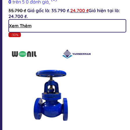
0
trên 5
0
đánh giá
35.790
₫
Giá gốc là: 35.790 ₫.
24.700
₫
Giá hiện tại là:
24.700 ₫.
Xem Thêm
-30%