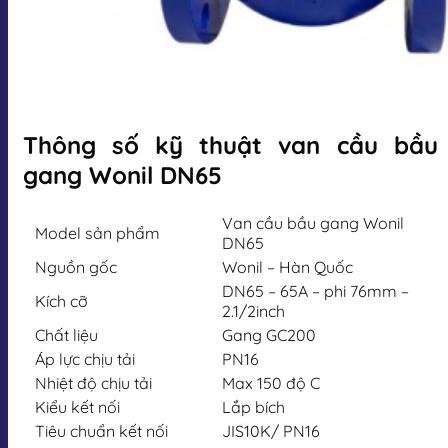
Thông số kỹ thuật van cầu bầu
gang Wonil DN65
Van cầu bầu gang Wonil
Model sản phẩm
DN65
Nguồn gốc
Wonil – Hàn Quốc
DN65 – 65A – phi 76mm –
Kích cỡ
2.1/2inch
Chất liệu
Gang GC200
Áp lực chịu tải
PN16
Nhiệt độ chịu tải
Max 150 độ C
Kiểu kết nối
Lắp bích
Tiêu chuẩn kết nối
JIS10K/ PN16