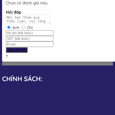
Chưa có đánh giá nào.
Hỏi đáp
Anh
Chị
Gửi câu hỏi
×
CHÍNH SÁCH: