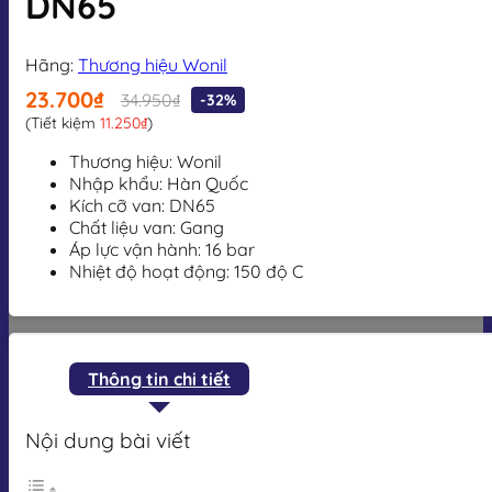
DN65
Hãng:
Thương hiệu Wonil
23.700₫
34.950₫
-32%
(Tiết kiệm
11.250₫
)
Thương hiệu: Wonil
Nhập khẩu: Hàn Quốc
Kích cỡ van: DN65
Chất liệu van: Gang
Áp lực vận hành: 16 bar
Nhiệt độ hoạt động: 150 độ C
Thông tin chi tiết
Nội dung bài viết