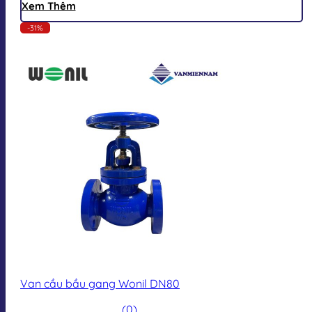
Xem Thêm
-31%
Van cầu bầu gang Wonil DN80
(0)