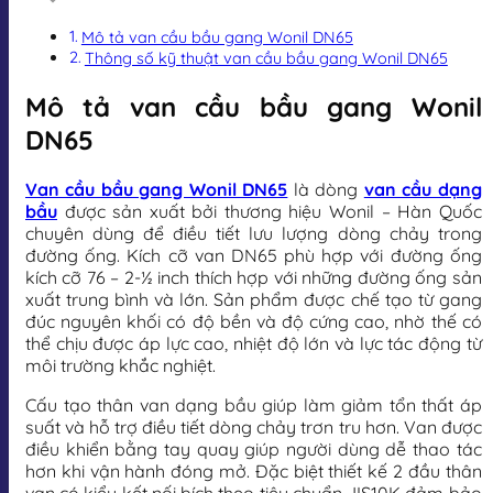
Mô tả van cầu bầu gang Wonil DN65
Thông số kỹ thuật van cầu bầu gang Wonil DN65
Mô tả van cầu bầu gang Wonil
DN65
Van cầu bầu gang Wonil DN65
là dòng
van cầu dạng
bầu
được sản xuất bởi thương hiệu Wonil – Hàn Quốc
chuyên dùng để điều tiết lưu lượng dòng chảy trong
đường ống. Kích cỡ van DN65 phù hợp với đường ống
kích cỡ 76 – 2-½ inch thích hợp với những đường ống sản
xuất trung bình và lớn. Sản phẩm được chế tạo từ gang
đúc nguyên khối có độ bền và độ cứng cao, nhờ thế có
thể chịu được áp lực cao, nhiệt độ lớn và lực tác động từ
môi trường khắc nghiệt.
Cấu tạo thân van dạng bầu giúp làm giảm tổn thất áp
suất và hỗ trợ điều tiết dòng chảy trơn tru hơn. Van được
điều khiển bằng tay quay giúp người dùng dễ thao tác
hơn khi vận hành đóng mở. Đặc biệt thiết kế 2 đầu thân