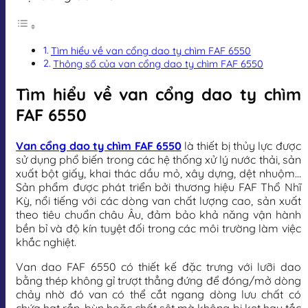
Tìm hiểu về van cổng dao ty chìm FAF 6550
Thông số của van cổng dao ty chìm FAF 6550
Tìm hiểu về van cổng dao ty chìm
FAF 6550
Van cổng dao ty chìm FAF 6550
là thiết bị thủy lực được
sử dụng phổ biến trong các hệ thống xử lý nước thải, sản
xuất bột giấy, khai thác dầu mỏ, xây dựng, dệt nhuộm…
Sản phẩm được phát triển bởi thương hiệu FAF Thổ Nhĩ
Kỳ, nổi tiếng với các dòng van chất lượng cao, sản xuất
theo tiêu chuẩn châu Âu, đảm bảo khả năng vận hành
bền bỉ và độ kín tuyệt đối trong các môi trường làm việc
khắc nghiệt.
Van dao FAF 6550 có thiết kế đặc trưng với lưỡi dao
bằng thép không gỉ trượt thẳng đứng để đóng/mở dòng
chảy nhờ đó van có thể cắt ngang dòng lưu chất có