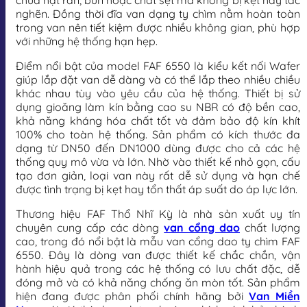
chứa hạt rắn, bùn hoặc chất sệt mà không bị kẹt hay tắc
nghẽn. Đồng thời đĩa van dạng ty chìm nằm hoàn toàn
trong van nên tiết kiệm được nhiều không gian, phù hợp
với những hệ thống hạn hẹp.
Điểm nổi bật của model FAF 6550 là kiểu kết nối Wafer
giúp lắp đặt van dễ dàng và có thể lắp theo nhiều chiều
khác nhau tùy vào yêu cầu của hệ thống. Thiết bị sử
dụng gioăng làm kín bằng cao su NBR có độ bền cao,
khả năng kháng hóa chất tốt và đảm bảo độ kín khít
100% cho toàn hệ thống. Sản phẩm có kích thước đa
dạng từ DN50 đến DN1000 dùng được cho cả các hệ
thống quy mô vừa và lớn. Nhờ vào thiết kế nhỏ gọn, cấu
tạo đơn giản, loại van này rất dễ sử dụng và hạn chế
được tình trạng bị kẹt hay tổn thất áp suất do áp lực lớn.
Thương hiệu FAF Thổ Nhĩ Kỳ là nhà sản xuất uy tín
chuyên cung cấp các dòng
van cổng dao
chất lượng
cao, trong đó nổi bật là mẫu van cổng dao ty chìm FAF
6550. Đây là dòng van được thiết kế chắc chắn, vận
hành hiệu quả trong các hệ thống có lưu chất đặc, dễ
đóng mở và có khả năng chống ăn mòn tốt. Sản phẩm
hiện đang được phân phối chính hãng bởi
Van Miền