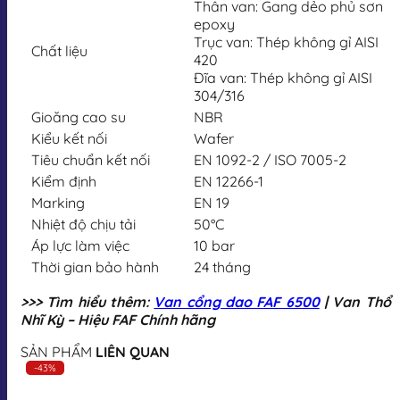
Thân van: Gang dẻo phủ sơn
epoxy
Trục van: Thép không gỉ AISI
Chất liệu
420
Đĩa van: Thép không gỉ AISI
304/316
Gioăng cao su
NBR
Kiểu kết nối
Wafer
Tiêu chuẩn kết nối
EN 1092-2 / ISO 7005-2
Kiểm định
EN 12266-1
Marking
EN 19
Nhiệt độ chịu tải
50°C
Áp lực làm việc
10 bar
Thời gian bảo hành
24 tháng
>>> Tìm hiểu thêm:
Van cổng dao FAF 6500
| Van Thổ
Nhĩ Kỳ – Hiệu FAF Chính hãng
SẢN PHẨM
LIÊN QUAN
-43%