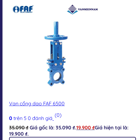
Van cổng dao FAF 6500
(0)
0
trên 5
0
đánh giá
35.090
₫
Giá gốc là: 35.090 ₫.
19.900
₫
Giá hiện tại là:
19.900 ₫.