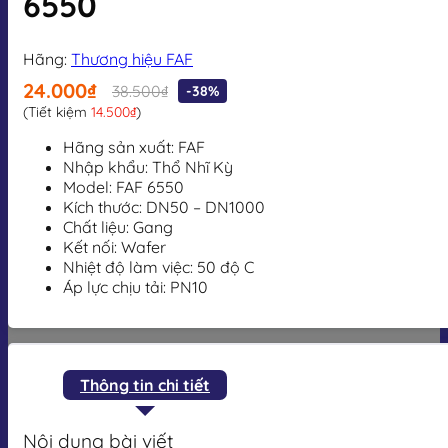
6550
Hãng:
Thương hiệu FAF
24.000₫
38.500₫
-38%
(Tiết kiệm
14.500₫
)
Hãng sản xuất: FAF
Nhập khẩu: Thổ Nhĩ Kỳ
Model: FAF 6550
Kích thước: DN50 – DN1000
Chất liệu: Gang
Kết nối: Wafer
Nhiệt độ làm việc: 50 độ C
Áp lực chịu tải: PN10
Thông tin chi tiết
Nội dung bài viết