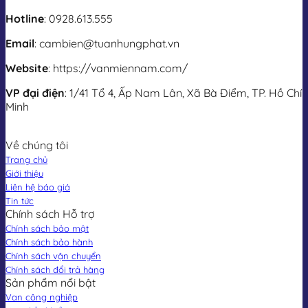
Hotline
: 0928.613.555
Email
: cambien@tuanhungphat.vn
Website
: https://vanmiennam.com/
VP đại điện
: 1/41 Tổ 4, Ấp Nam Lân, Xã Bà Điểm, TP. Hồ Chí
Minh
Về chúng tôi
Trang chủ
Giới thiệu
Liên hệ báo giá
Tin tức
Chính sách Hỗ trợ
Chính sách bảo mật
Chính sách bảo hành
Chính sách vận chuyển
Chính sách đổi trả hàng
Sản phẩm nổi bật
Van công nghiệp