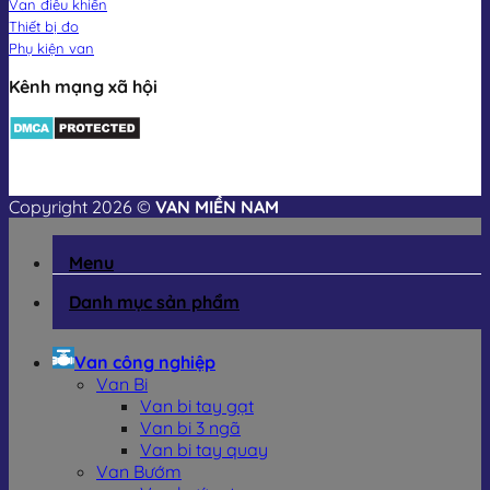
Van điều khiển
Thiết bị đo
Phụ kiện van
Kênh mạng xã hội
Copyright 2026 ©
VAN MIỀN NAM
Menu
Danh mục sản phẩm
Van công nghiệp
Van Bi
Van bi tay gạt
Van bi 3 ngã
Van bi tay quay
Van Bướm