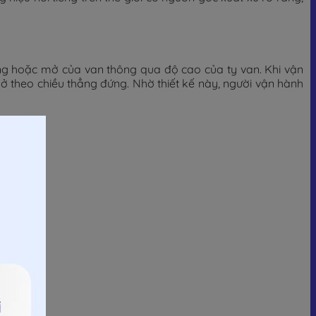
óng hoặc mở của van thông qua độ cao của ty van. Khi vận
mở theo chiều thẳng đứng. Nhờ thiết kế này, người vận hành