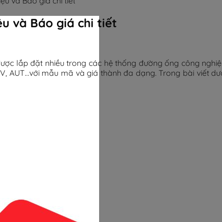
u và Báo giá chi tiết
 và Báo giá chi tiết
được lắp đặt nhiều trong các hệ thống đường ống công nghi
ARV, AUT…với mẫu mã và giá thành đa dạng. Trong bài viết dư