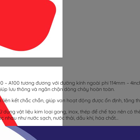
100 – A100 tương đương với đường kính ngoài phi 114mm – 4inch
iúp lưu thông và ngăn chặn dòng chảy hoàn toàn.
h liên kết chắc chắn, giúp van hoạt động được ổn định, tăng t
ụng vật liệu kim loại gang, inox, thép để chế tạo nên có th
hác nhau như nước sạch, nước thải, dầu khí, hóa chất…