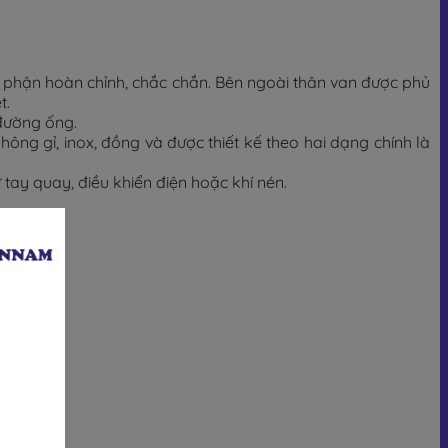
 bộ phận hoàn chỉnh, chắc chắn. Bên ngoài thân van được phủ
t.
đường ống.
ông gỉ, inox, đồng và được thiết kế theo hai dạng chính là
tay quay, điều khiển điện hoặc khí nén.