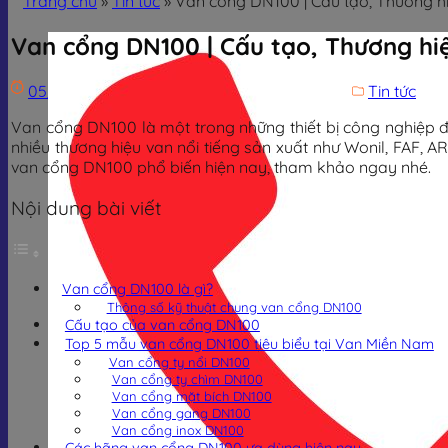
Trang chủ
»
Tin tức
»
Van cổng DN100 | Cấu tạo, Thương hiệ
Van cổng DN100 | Cấu tạo, Thương hiệu
05/09/2025
22/01/2026
Trịnh Đình Dũng
Tin tức
Van cổng DN100 là một trong những thiết bị công nghiệp 
nhiều thương hiệu van nổi tiếng sản xuất như Wonil, FAF, 
van cổng DN100 phổ biến hiện nay, tham khảo ngay nhé.
Nội dung bài viết
Van cổng DN100 là gì?
Thông số kỹ thuật chung van cổng DN100
Cấu tạo của van cổng DN100
Top 5 mẫu van cổng DN100 tiêu biểu tại Van Miền Nam
Van cổng ty nổi DN100
Van cổng ty chìm DN100
Van cổng mặt bích DN100
Van cổng gang DN100
Van cổng inox DN100