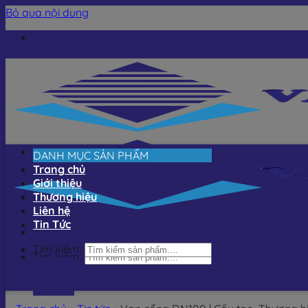
Bỏ qua nội dung
DANH MỤC SẢN PHẨM
Trang chủ
Giới thiệu
Thương hiệu
Liên hệ
Tin Tức
Tìm kiếm:
Tìm kiếm: