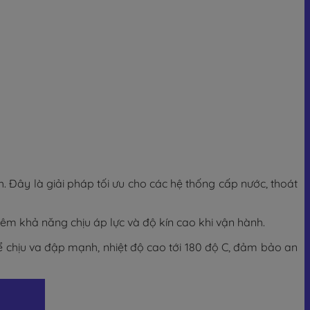
. Đây là giải pháp tối ưu cho các hệ thống cấp nước, thoát
hêm khả năng chịu áp lực và độ kín cao khi vận hành.
ể chịu va đập mạnh, nhiệt độ cao tới 180 độ C, đảm bảo an