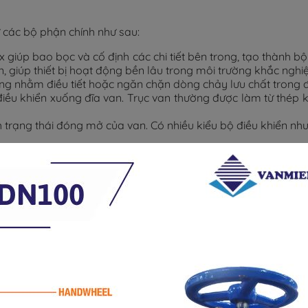
 các bộ phận chính như sau:
ox giúp bao bọc và cố định các chi tiết bên trong, tạo thành
 giúp thiết bị hoạt động bền lâu trong môi trường khắc nghiệ
g nhằm điều tiết hoặc ngăn chặn dòng chảy lưu chất trong 
ều khiển xuống đĩa van. Trục van thường được làm từ thép kh
trạng thái đóng mở của van. Có nhiều kiểu bộ điều khiển như 