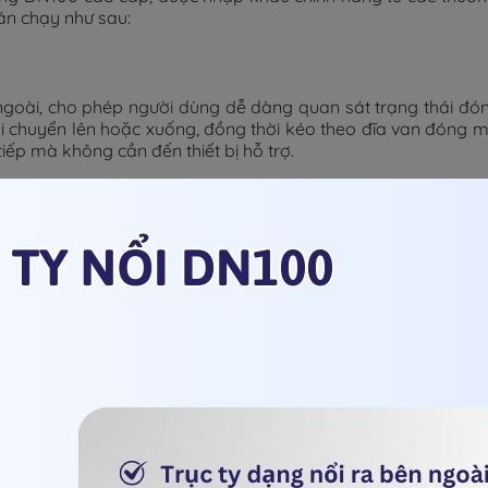
án chạy như sau:
n ngoài, cho phép người dùng dễ dàng quan sát trạng thái đ
 di chuyển lên hoặc xuống, đồng thời kéo theo đĩa van đóng 
tiếp mà không cần đến thiết bị hỗ trợ.