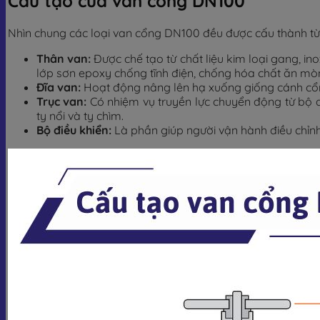
Cấu tạo của van cổng DN100
Nhìn chung các loại van cổng DN100 đều được cấu thành từ
Thân van:
Được chế tạo từ chất liệu kim loại gang, in
lớp sơn epoxy chống tĩnh điện, chống hóa chất ăn mòn,
Đĩa van:
Hoạt động nâng lên hạ xuống giống cánh cổn
Trục van:
Có nhiệm vụ truyền lực chuyển động từ bộ đi
ty nổi và ty chìm.
Bộ điều khiển:
Là phần giúp người vận hành điều chỉnh 