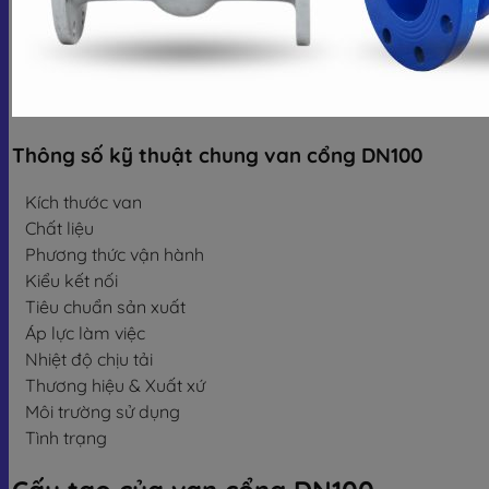
Thông số kỹ thuật chung van cổng DN100
Kích thước van
Chất liệu
Phương thức vận hành
Kiểu kết nối
Tiêu chuẩn sản xuất
Áp lực làm việc
Nhiệt độ chịu tải
Thương hiệu & Xuất xứ
Môi trường sử dụng
Tình trạng