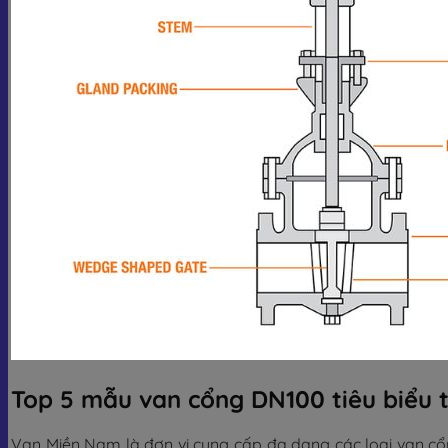
Top 5 mẫu van cổng DN100 tiêu biểu 
Van Miền Nam là đơn vị cung cấp đa dạng các loại van cổn