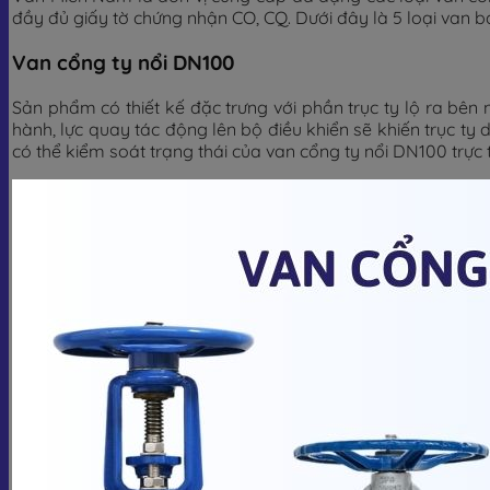
đầy đủ giấy tờ chứng nhận CO, CQ. Dưới đây là 5 loại van b
Van cổng ty nổi DN100
Sản phẩm có thiết kế đặc trưng với phần trục ty lộ ra bê
hành, lực quay tác động lên bộ điều khiển sẽ khiến trục ty
có thể kiểm soát trạng thái của van cổng ty nổi DN100 trực 