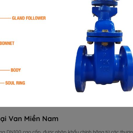
tại Van Miền Nam
g DN100 cao cấp, được nhập khẩu chính hãng từ các thương hi