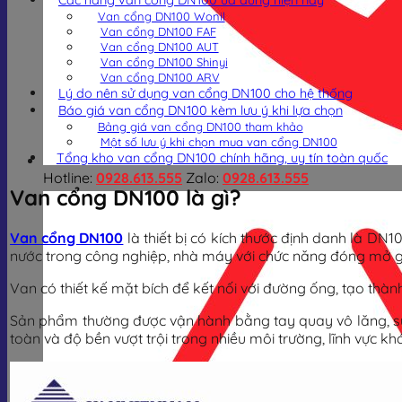
Các hãng van cổng DN100 ưa dùng hiện nay
Van cổng DN100 Wonil
Van cổng DN100 FAF
Van cổng DN100 AUT
Van cổng DN100 Shinyi
Van cổng DN100 ARV
Lý do nên sử dụng van cổng DN100 cho hệ thống
Báo giá van cổng DN100 kèm lưu ý khi lựa chọn
Bảng giá van cổng DN100 tham khảo
Một số lưu ý khi chọn mua van cổng DN100
Tổng kho van cổng DN100 chính hãng, uy tín toàn quốc
Hotline:
0928.613.555
Zalo:
0928.613.555
Van cổng DN100 là gì?
Van cổng DN100
là thiết bị có kích thước định danh là DN
nước trong công nghiệp, nhà máy với chức năng đóng mở g
Van có thiết kế mặt bích để kết nối với đường ống, tạo thàn
Sản phẩm thường được vận hành bằng tay quay vô lăng, sử d
toàn và độ bền vượt trội trong nhiều môi trường, lĩnh vực k