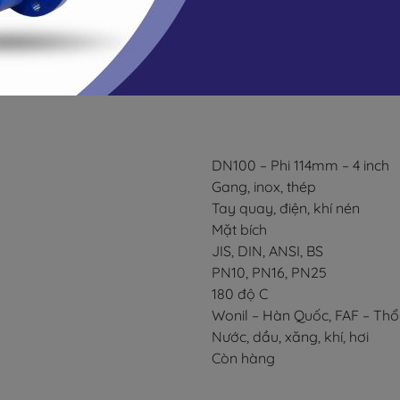
DN100 – Phi 114mm – 4 inch
Gang, inox, thép
Tay quay, điện, khí nén
Mặt bích
JIS, DIN, ANSI, BS
PN10, PN16, PN25
180 độ C
Wonil – Hàn Quốc, FAF – Thổ
Nước, dầu, xăng, khí, hơi
Còn hàng