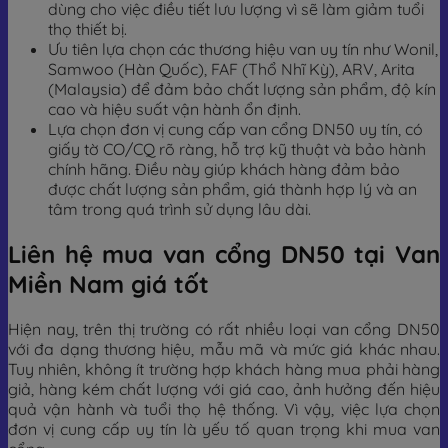
dùng cho việc điều tiết lưu lượng vì sẽ làm giảm tuổi
thọ thiết bị.
Ưu tiên lựa chọn các thương hiệu van uy tín như Wonil,
Samwoo (Hàn Quốc), FAF (Thổ Nhĩ Kỳ), ARV, Arita
(Malaysia) để đảm bảo chất lượng sản phẩm, độ kín
cao và hiệu suất vận hành ổn định.
Lựa chọn đơn vị cung cấp van cổng DN50 uy tín, có
giấy tờ CO/CQ rõ ràng, hỗ trợ kỹ thuật và bảo hành
chính hãng. Điều này giúp khách hàng đảm bảo
được chất lượng sản phẩm, giá thành hợp lý và an
tâm trong quá trình sử dụng lâu dài.
Liên hệ mua van cổng DN50 tại Van
Miền Nam giá tốt
Hiện nay, trên thị trường có rất nhiều loại van cổng DN50
với đa dạng thương hiệu, mẫu mã và mức giá khác nhau.
Tuy nhiên, không ít trường hợp khách hàng mua phải hàng
giả, hàng kém chất lượng với giá cao, ảnh hưởng đến hiệu
quả vận hành và tuổi thọ hệ thống. Vì vậy, việc lựa chọn
đơn vị cung cấp uy tín là yếu tố quan trọng khi mua van