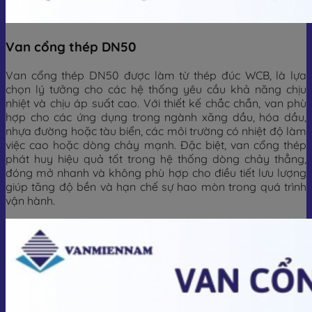
Van cổng thép DN50
Van cổng thép DN50 được làm từ thép đúc WCB, là lựa
chọn lý tưởng cho các hệ thống yêu cầu khả năng chịu
nhiệt và chịu áp suất cao. Với thiết kế chắc chắn, van phù
hợp cho các ứng dụng trong ngành xăng dầu, hóa dầu,
nhựa đường hoặc tàu biển, các môi trường có nhiệt độ làm
việc cao hoặc dòng chảy mạnh. Đặc biệt, van cổng thép
phát huy hiệu quả tốt trong hệ thống dòng chảy thẳng,
đóng mở nhanh và không phù hợp cho điều tiết lưu lượng
giúp tăng độ bền và hạn chế sự hao mòn trong quá trình
vận hành.