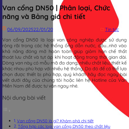
Van cổng DN50 | Phân loại, Chức
năng và Bảng giá chi tiết
06/09/2025
22/01/2026
Trịnh Đình Dũng
Tin tức
Van cổng DN50 là loại van công nghiệp được sử dụng
rộng rãi trong các hệ thống ống dẫn nước, dầu…nhờ vào
khả năng đóng mở hoàn toàn giúp giảm hạn chế thất
thoát lưu chất và tụt áp khi hoạt động trong thời gian dài.
Dòng van này có mẫu mã đa dạng, nhiều chất liệu, thiết kế
khác nhau phù hợp với nhiều hệ thống. Do đó để có thể lựa
chọn được thiết bị phù hợp, quý khách hãy đọc ngay bài
viết dưới đây của chúng tôi hoặc liên hệ Hotline của Van
Miền Nam để được tư vấn ngay nhé.
Nội dung bài viết
Van cổng DN50 là gì? Khám phá chi tiết
Tổng hợp các loại van cổng DN50 theo chất liệu