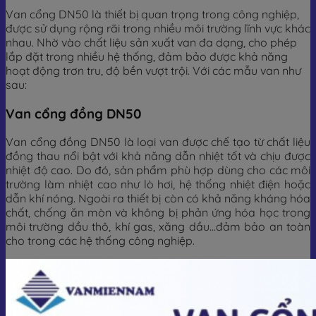
Van cổng DN50 là thiết bị quan trọng trong công nghiệp,
được sử dụng rộng rãi trong nhiều môi trường lĩnh vực khác
nhau. Nhờ vào chất liệu sản xuất van đa dạng, cho phép
lắp đặt trong nhiều hệ thống, đảm bảo được khả năng
hoạt động trơn tru, độ bền vượt trội. Với các mẫu van như
sau:
Van cổng đồng DN50
Van cổng đồng DN50 là loại van được chế tạo từ chất liệu
đồng thau nổi bật với khả năng dẫn nhiệt tốt và chịu được
nhiệt độ cao. Do đó, sản phẩm phù hợp dùng cho các môi
trường làm nhiệt cao như lò hơi, hệ thống nhiệt điện hoặc
dẫn khí nóng. Ngoài ra thiết bị còn có khả năng kháng hóa
chất, chống ăn mòn và không bị phản ứng hóa học trong
môi trường dầu thô, khí gas, xăng dầu…đảm bảo an toàn
cho trong các hệ thống công nghiệp.