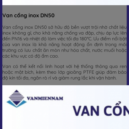
Van cổng inox DN50
Van cổng inox DN50 sở hữu độ bền vượt trội nhờ chất liệu
inox không gỉ, cho khả năng chống va đập, chịu áp lực lên
đến PN16 và nhiệt độ làm việc tối đa 180°C. Ưu điểm nổi bật
của van inox là khả năng hoạt động ổn định trong môi
trường có lưu chất ăn mòn như hóa chất, nước muối hoặc
các khu vực có độ ẩm cao.
Van có thể kết nối linh hoạt với hệ thống thông qua ren
hoặc mặt bích, kèm theo lớp gioăng PTFE giúp đảm bảo
độ kín tối đa, ngăn rò rỉ và giảm rung lắc khi vận hành.