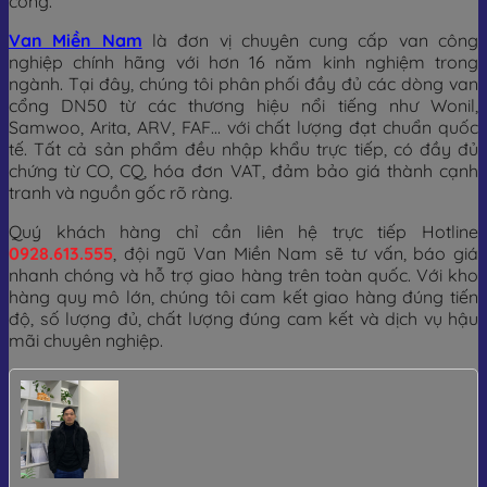
cổng.
Van Miền Nam
là đơn vị chuyên cung cấp van công
nghiệp chính hãng với hơn 16 năm kinh nghiệm trong
ngành. Tại đây, chúng tôi phân phối đầy đủ các dòng van
cổng DN50 từ các thương hiệu nổi tiếng như Wonil,
Samwoo, Arita, ARV, FAF… với chất lượng đạt chuẩn quốc
tế. Tất cả sản phẩm đều nhập khẩu trực tiếp, có đầy đủ
chứng từ CO, CQ, hóa đơn VAT, đảm bảo giá thành cạnh
tranh và nguồn gốc rõ ràng.
Quý khách hàng chỉ cần liên hệ trực tiếp Hotline
0928.613.555
, đội ngũ Van Miền Nam sẽ tư vấn, báo giá
nhanh chóng và hỗ trợ giao hàng trên toàn quốc. Với kho
hàng quy mô lớn, chúng tôi cam kết giao hàng đúng tiến
độ, số lượng đủ, chất lượng đúng cam kết và dịch vụ hậu
mãi chuyên nghiệp.