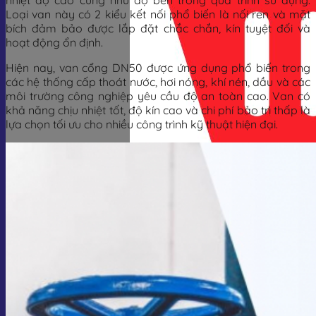
nhiệt độ cao cũng như độ bền trong quá trình sử dụng.
Loại van này có 2 kiểu kết nối phổ biến là nối ren và mặt
bích đảm bảo được lắp đặt chắc chắn, kín tuyệt đối và
hoạt động ổn định.
Hiện nay, van cổng DN50 được ứng dụng phổ biến trong
các hệ thống cấp thoát nước, hơi nóng, khí nén, dầu và các
môi trường công nghiệp yêu cầu độ an toàn cao. Van có
khả năng chịu nhiệt tốt, độ kín cao và chi phí bảo trì thấp là
lựa chọn tối ưu cho nhiều công trình kỹ thuật hiện đại.
Giỏ hàng