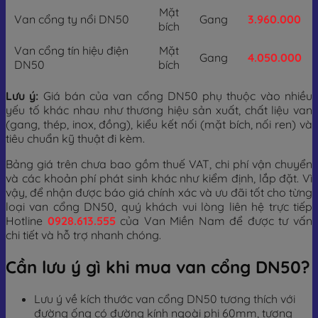
Mặt
Van cổng ty nổi DN50
Gang
3.960.000
bích
Van cổng tín hiệu điện
Mặt
Gang
4.050.000
DN50
bích
Lưu ý:
Giá bán của van cổng DN50 phụ thuộc vào nhiều
yếu tố khác nhau như thương hiệu sản xuất, chất liệu van
(gang, thép, inox, đồng), kiểu kết nối (mặt bích, nối ren) và
tiêu chuẩn kỹ thuật đi kèm.
Bảng giá trên chưa bao gồm thuế VAT, chi phí vận chuyển
và các khoản phí phát sinh khác như kiểm định, lắp đặt. Vì
vậy, để nhận được báo giá chính xác và ưu đãi tốt cho từng
loại van cổng DN50, quý khách vui lòng liên hệ trực tiếp
Hotline
0928.613.555
của Van Miền Nam để được tư vấn
chi tiết và hỗ trợ nhanh chóng.
Cần lưu ý gì khi mua van cổng DN50?
Lưu ý về kích thước van cổng DN50 tương thích với
đường ống có đường kính ngoài phi 60mm, tương