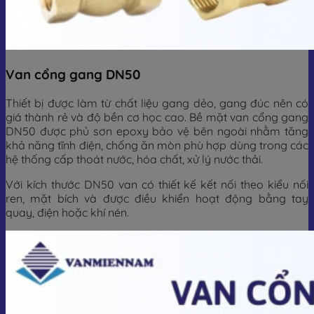
Van cổng gang DN50
Thiết bị được làm từ chất liệu gang dẻo, gang đúc nên có
giá thành rẻ và độ bền cơ học cao. Bề mặt van cổng gang
DN50 được phủ sơn epoxy bảo vệ bên ngoài nhằm tăng
khả năng tĩnh điện, chống ăn mòn phù hợp dùng trong các
hệ thống cấp thoát nước, hóa chất, xử lý nước thải.
Với kích thước DN50 van có thiết kế kết nối theo kiểu nối
ren, mặt bích và được điều khiển hoạt động bằng tay
quay, điện hoặc khí nén.