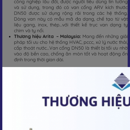
công nghiệp lâu đời, được người tiêu dùng tin tưởng
và sử dụng, trong đó có van cổng ARV kích thước
DN50 được sử dụng rộng rãi trong các hệ thống.
Dòng van này có mẫu mã đa dạng, chế tạo từ vật
liệu gang, inox, thép…với thiết kế trục van dạng ty
chìm và ty nổi.
Thương hiệu Arita – Malaysia:
Mang đến những giải
pháp tối ưu cho hệ thống HVAC, pccc, xử lý nước thải,
cấp thoát nước…Van cổng DN50 là thiết bị tối ưu nhờ
vào độ bền cao, chống ăn mòn tốt và hoạt động ổn
định trong thời gian dài.