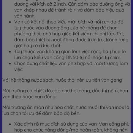
đương với kích cỡ 2 inch. Cần đảm bảo đường ống và
van khớp nhau để tránh rò rỉ và đảm bảo hiệu quả
vận hành.
Van có kết nối theo kiểu mặt bích và nối ren do đó
tùy thuộc vào đường ống của hệ thống để chọn
phương thức phù hợp giúp tiết kiệm chi phí lắp đặt,
đảm bảo thiết bị hoạt động được trơn tru, tránh rung
giật hay rò rỉ lưu chất.
Tùy thuộc vào không gian làm việc rộng hay hẹp là
lựa chọn kiểu van cổng DN50 ty nổi hoặc ty chìm.
Chọn đúng chất liệu van phù hợp với môi trường làm
việc.
Với hệ thống nước sạch, nước thải nên ưu tiên van gang
Môi trường có nhiệt độ cao như hơi nóng, dầu thì nên chọn
van thép hoặc van đồng
Môi trường ăn mòn như hóa chất, nước muối thì van inox là
lựa chọn tối ưu để đảm bảo độ bền.
Xác định rõ mục đích sử dụng của van: Van cổng phù
hợp cho chức năng đóng/mở hoàn toàn, không nên