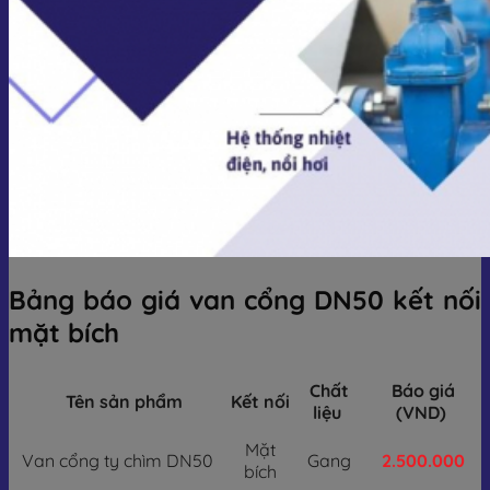
Bảng báo giá van cổng DN50 kết nối
mặt bích
Chất
Báo giá
Tên sản phẩm
Kết nối
liệu
(VND)
Mặt
Van cổng ty chìm DN50
Gang
2.500.000
bích