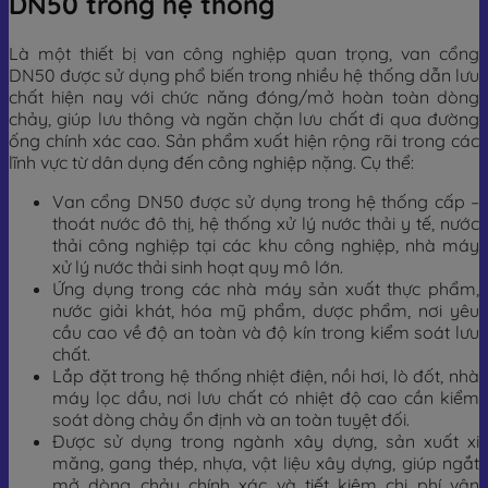
DN50 trong hệ thống
Là một thiết bị van công nghiệp quan trọng, van cổng
DN50 được sử dụng phổ biến trong nhiều hệ thống dẫn lưu
chất hiện nay với chức năng đóng/mở hoàn toàn dòng
chảy, giúp lưu thông và ngăn chặn lưu chất đi qua đường
ống chính xác cao. Sản phẩm xuất hiện rộng rãi trong các
lĩnh vực từ dân dụng đến công nghiệp nặng. Cụ thể:
Van cổng DN50 được sử dụng trong hệ thống cấp –
thoát nước đô thị, hệ thống xử lý nước thải y tế, nước
thải công nghiệp tại các khu công nghiệp, nhà máy
xử lý nước thải sinh hoạt quy mô lớn.
Ứng dụng trong các nhà máy sản xuất thực phẩm,
nước giải khát, hóa mỹ phẩm, dược phẩm, nơi yêu
cầu cao về độ an toàn và độ kín trong kiểm soát lưu
chất.
Lắp đặt trong hệ thống nhiệt điện, nồi hơi, lò đốt, nhà
máy lọc dầu, nơi lưu chất có nhiệt độ cao cần kiểm
soát dòng chảy ổn định và an toàn tuyệt đối.
Được sử dụng trong ngành xây dựng, sản xuất xi
măng, gang thép, nhựa, vật liệu xây dựng, giúp ngắt
mở dòng chảy chính xác và tiết kiệm chi phí vận