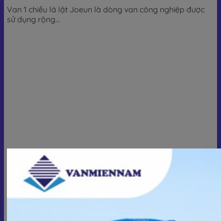
Van 1 chiều lá lật Joeun là dòng van công nghiệp được
sử dụng rộng...