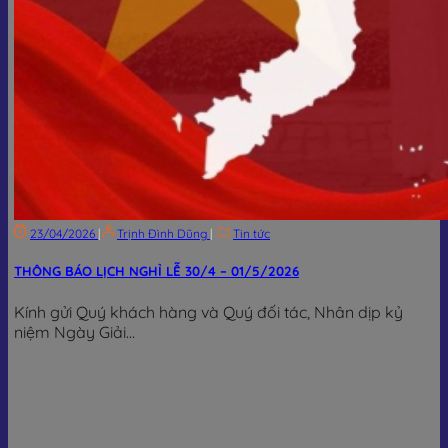
23/04/2026
|
Trịnh Đình Dũng
|
Tin tức
THÔNG BÁO LỊCH NGHỈ LỄ 30/4 – 01/5/2026
Kính gửi Quý khách hàng và Quý đối tác, Nhân dịp kỷ
niệm Ngày Giải...