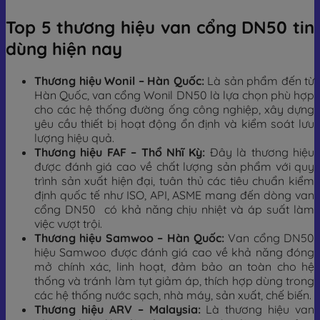
Top 5 thương hiệu van cổng DN50 tin
dùng hiện nay
Thương hiệu Wonil – Hàn Quốc:
Là sản phẩm đến từ
Hàn Quốc, van cổng Wonil DN50 là lựa chọn phù hợp
cho các hệ thống đường ống công nghiệp, xây dựng
yêu cầu thiết bị hoạt động ổn định và kiểm soát lưu
lượng hiệu quả.
Thương hiệu FAF – Thổ Nhĩ Kỳ:
Đây là thương hiệu
được đánh giá cao về chất lượng sản phẩm với quy
trình sản xuất hiện đại, tuân thủ các tiêu chuẩn kiểm
định quốc tế như ISO, API, ASME mang đến dòng van
cổng DN50 có khả năng chịu nhiệt và áp suất làm
việc vượt trội.
Thương hiệu Samwoo – Hàn Quốc:
Van cổng DN50
hiệu Samwoo được đánh giá cao về khả năng đóng
mở chính xác, linh hoạt, đảm bảo an toàn cho hệ
thống và tránh làm tụt giảm áp, thích hợp dùng trong
các hệ thống nước sạch, nhà máy, sản xuất, chế biến.
Thương hiệu ARV – Malaysia:
Là thương hiệu van