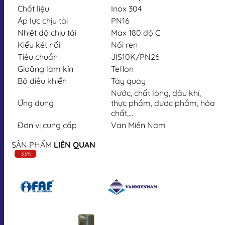
Chất liệu
Inox 304
Áp lực chịu tải
PN16
Nhiệt độ chịu tải
Max 180 độ C
Kiểu kết nối
Nối ren
Tiêu chuẩn
JIS10K/PN26
Gioăng làm kín
Teflon
Bộ điều khiển
Tay quay
Nước, chất lỏng, dầu khí,
Ứng dụng
thực phẩm, dược phẩm, hóa
chất,…
Đơn vị cung cấp
Van Miền Nam
SẢN PHẨM
LIÊN QUAN
-33%