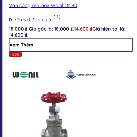
Van cổng ren inox Wonil DN40
(0)
0
trên 5
0
đánh giá
18.000
₫
Giá gốc là: 18.000 ₫.
14.600
₫
Giá hiện tại là:
14.600 ₫.
Xem Thêm
-30%