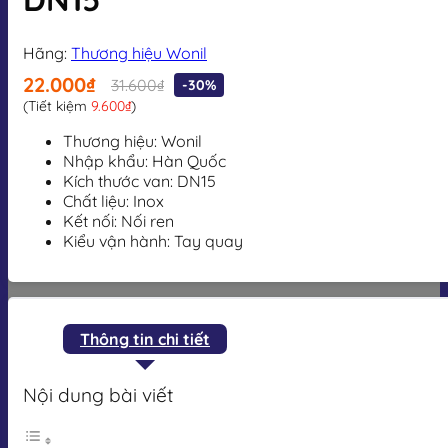
Hãng:
Thương hiệu Wonil
22.000₫
31.600₫
-30%
(Tiết kiệm
9.600₫
)
Thương hiệu: Wonil
Nhập khẩu: Hàn Quốc
Kích thước van: DN15
Chất liệu: Inox
Kết nối: Nối ren
Kiểu vận hành: Tay quay
Thông tin chi tiết
Nội dung bài viết