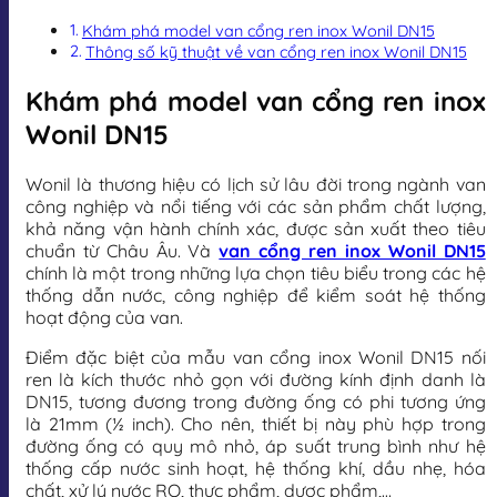
Khám phá model van cổng ren inox Wonil DN15
Thông số kỹ thuật về van cổng ren inox Wonil DN15
Khám phá model van cổng ren inox
Wonil DN15
Wonil là thương hiệu có lịch sử lâu đời trong ngành van
công nghiệp và nổi tiếng với các sản phẩm chất lượng,
khả năng vận hành chính xác, được sản xuất theo tiêu
chuẩn từ Châu Âu. Và
van cổng ren inox Wonil DN15
chính là một trong những lựa chọn tiêu biểu trong các hệ
thống dẫn nước, công nghiệp để kiểm soát hệ thống
hoạt động của van.
Điểm đặc biệt của mẫu van cổng inox Wonil DN15 nối
ren là kích thước nhỏ gọn với đường kính định danh là
DN15, tương đương trong đường ống có phi tương ứng
là 21mm (½ inch). Cho nên, thiết bị này phù hợp trong
đường ống có quy mô nhỏ, áp suất trung bình như hệ
thống cấp nước sinh hoạt, hệ thống khí, dầu nhẹ, hóa
chất, xử lý nước RO, thực phẩm, dược phẩm,…