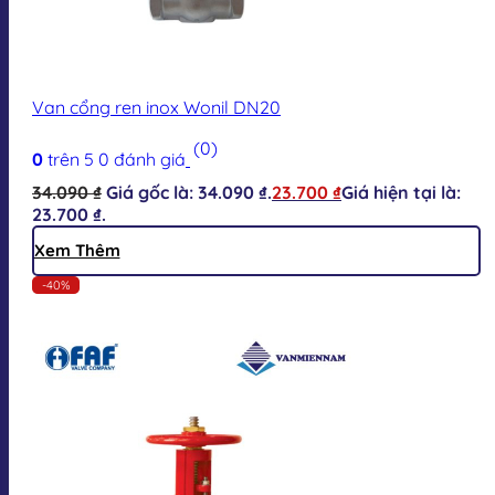
Van cổng ren inox Wonil DN20
(0)
0
trên 5
0
đánh giá
34.090
₫
Giá gốc là: 34.090 ₫.
23.700
₫
Giá hiện tại là:
23.700 ₫.
Xem Thêm
-40%