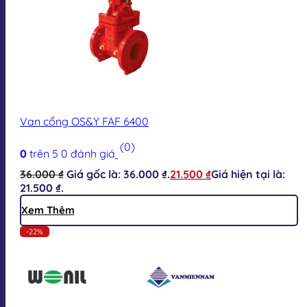
Van cổng OS&Y FAF 6400
(0)
0
trên 5
0
đánh giá
36.000
₫
Giá gốc là: 36.000 ₫.
21.500
₫
Giá hiện tại là:
21.500 ₫.
Xem Thêm
-22%