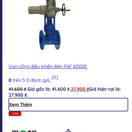
Van cổng điều khiển điện FAF 6000E
(0)
0
trên 5
0
đánh giá
41.600
₫
Giá gốc là: 41.600 ₫.
27.900
₫
Giá hiện tại là:
27.900 ₫.
Xem Thêm
-23%