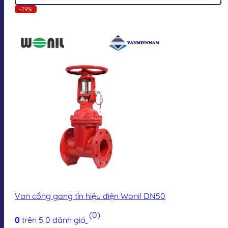
-29%
Van cổng gang tín hiệu điện Wonil DN50
(0)
0
trên 5
0
đánh giá