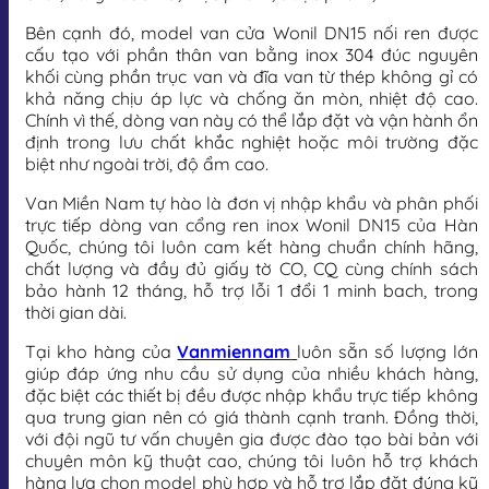
Bên cạnh đó, model van cửa Wonil DN15 nối ren được
cấu tạo với phần thân van bằng inox 304 đúc nguyên
khối cùng phần trục van và đĩa van từ thép không gỉ có
khả năng chịu áp lực và chống ăn mòn, nhiệt độ cao.
Chính vì thế, dòng van này có thể lắp đặt và vận hành ổn
định trong lưu chất khắc nghiệt hoặc môi trường đặc
biệt như ngoài trời, độ ẩm cao.
Van Miền Nam tự hào là đơn vị nhập khẩu và phân phối
trực tiếp dòng van cổng ren inox Wonil DN15 của Hàn
Quốc, chúng tôi luôn cam kết hàng chuẩn chính hãng,
chất lượng và đầy đủ giấy tờ CO, CQ cùng chính sách
bảo hành 12 tháng, hỗ trợ lỗi 1 đổi 1 minh bach, trong
thời gian dài.
Tại kho hàng của
Vanmiennam
luôn sẵn số lượng lớn
giúp đáp ứng nhu cầu sử dụng của nhiều khách hàng,
đặc biệt các thiết bị đều được nhập khẩu trực tiếp không
qua trung gian nên có giá thành cạnh tranh. Đồng thời,
với đội ngũ tư vấn chuyên gia được đào tạo bài bản với
chuyên môn kỹ thuật cao, chúng tôi luôn hỗ trợ khách
hàng lựa chọn model phù hợp và hỗ trợ lắp đặt đúng kỹ