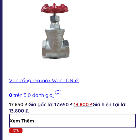
Van cổng ren inox Wonil DN32
(0)
0
trên 5
0
đánh giá
17.650
₫
Giá gốc là: 17.650 ₫.
13.800
₫
Giá hiện tại là:
13.800 ₫.
Xem Thêm
-37%