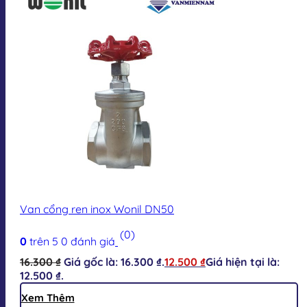
Van cổng ren inox Wonil DN50
(0)
0
trên 5
0
đánh giá
16.300
₫
Giá gốc là: 16.300 ₫.
12.500
₫
Giá hiện tại là:
12.500 ₫.
Xem Thêm