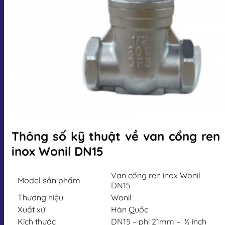
Thông số kỹ thuật về van cổng ren
inox Wonil DN15
Van cổng ren inox Wonil
Model sản phẩm
DN15
Thương hiệu
Wonil
Xuất xứ
Hàn Quốc
Kích thước
DN15 – phi 21mm – ½ inch