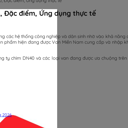
o, Đặc điểm, Ứng dụng thực tế
, Đặc điểm, Ứng dụng thực tế
trong các hệ thống công nghiệp và dân sinh nhờ vào khả năng 
Sản phẩm hiện đang được Van Miền Nam cung cấp và nhập khẩu
an cổng ty chìm DN40 và các loại van đang được ưa chuộng trê
g 2026