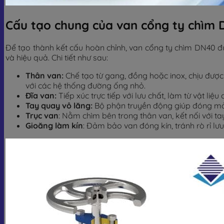
Cấu tạo chung của van cổng ty chìm
Để tạo thành kết cấu hoàn chỉnh, van cổng ty chìm DN40 
và hiệu quả. Chi tiết như sau:
Thân van:
Chế tạo từ gang, đồng hoặc inox, chịu được 
với các hệ thống đường ống nhỏ.
Đĩa van:
Tiếp xúc trực tiếp với lưu chất, làm từ vật l
Tay quay vô lăng:
Bộ phận truyền động giúp đóng mở
Trục van
: Nằm chìm bên trong thân van, kết nối với t
Gioăng làm kín
: Đảm bảo van đóng kín, tránh rò rỉ l