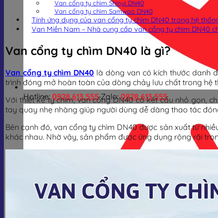
Van cổng ty chìm Shinyi DN40
Van cổng ty chìm Samwoo DN40
Tính ứng dụng của van cổng ty chìm DN40 trong hệ thốn
Van Miền Nam – Nhà cung cấp van cổng ty chìm DN40 chí
Van cổng ty chìm DN40 là gì?
Van cổng ty chìm DN40
là dòng van có kích thước danh 
trình đóng mở hoàn toàn của dòng chảy lưu chất trong hệ 
Hotline:
0928.613.555
Zalo:
0928.613.555
Với thiết kế ty chìm, van cổng DN40 có kết cấu nhỏ gọn, ch
tay quay nhẹ nhàng giúp người dùng dễ dàng thao tác đón
Bên cạnh đó, van cổng ty chìm DN40 được sản xuất từ nhiều 
khác nhau. Nhờ vậy, sản phẩm được ứng dụng rộng rãi trong 