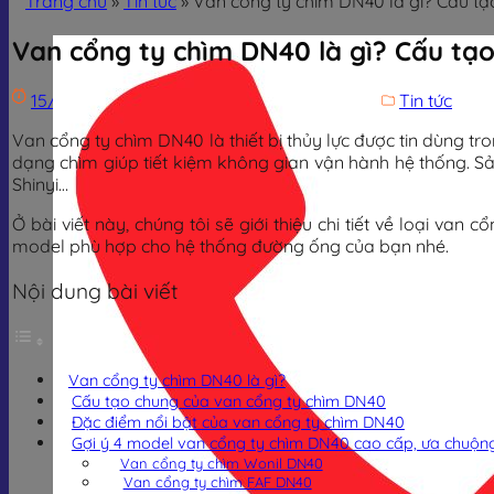
Trang chủ
»
Tin tức
»
Van cổng ty chìm DN40 là gì? Cấu tạ
Van cổng ty chìm DN40 là gì? Cấu tạo
15/12/2025
23/05/2026
Trịnh Đình Dũng
Tin tức
Van cổng ty chìm DN40 là thiết bị thủy lực được tin dùng 
dạng chìm giúp tiết kiệm không gian vận hành hệ thống. 
Shinyi…
Ở bài viết này, chúng tôi sẽ giới thiệu chi tiết về loại v
model phù hợp cho hệ thống đường ống của bạn nhé.
Nội dung bài viết
Van cổng ty chìm DN40 là gì?
Cấu tạo chung của van cổng ty chìm DN40
Đặc điểm nổi bật của van cổng ty chìm DN40
Gợi ý 4 model van cổng ty chìm DN40 cao cấp, ưa chuộn
Van cổng ty chìm Wonil DN40
Van cổng ty chìm FAF DN40