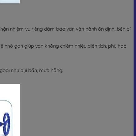
hận nhiệm vụ riêng đảm bảo van vận hành ổn định, bền bỉ
kế nhỏ gọn giúp van không chiếm nhiều diện tích, phù hợp
 ngoài như bụi bẩn, mưa nắng.