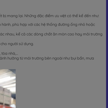
 bị mang lại. Những đặc điểm ưu việt có thể kể đến như:
ận hành, phù hợp với các hệ thống đường ống nhỏ hoặc
 khác nhau, kể cả các dòng chất ăn mòn cao hay môi trường
 cho người sử dụng.
 tòa nhà,…
hế ảnh hưởng từ môi trường bên ngoài như bụi bẩn, mưa