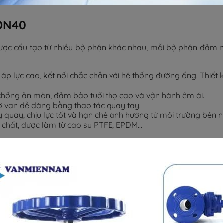
 DN40
được cấu tạo từ nhiều bộ phận khác nhau, mỗi bộ phận đảm n
áp lực cao, kết nối chắc chắn với hệ thống đường ống. Thiết 
iệu chống ăn mòn, đảm bảo tuổi thọ cao và vận hành êm ái.
 van dễ dàng bằng thao tác quay tay.
ay quay, chịu lực tốt và hạn chế ảnh hưởng từ môi trường bên
ưu chất, được làm từ cao su PTFE, EPDM…