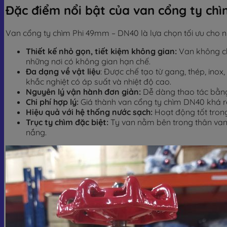
Đặc điểm nổi bật của van cổng ty ch
Van cổng ty chìm Phi 49mm – DN40 là lựa chọn tối ưu cho n
Thiết kế nhỏ gọn, tiết kiệm không gian:
Van không chi
những nơi có không gian hạn chế.
Đa dạng về vật liệu
: Được chế tạo từ gang, thép, ino
khắc nghiệt có áp suất và nhiệt độ cao.
Nguyên lý vận hành đơn giản:
Dễ dàng thao tác bằng 
Chi phí hợp lý:
Giá thành van cổng ty chìm DN40 khá rẻ
Hiệu quả với hệ thống nước sạch:
Hoạt động tốt trong
Trục ty chìm đặc biệt:
Ty van nằm bên trong thân van, 
nắng.