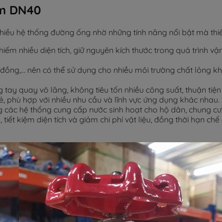
ìm DN40
hiều hệ thống đường ống nhờ những tính năng nổi bật mà thiết
ếm nhiều diện tích, giữ nguyên kích thước trong quá trình v
x, đồng,… nên có thể sử dụng cho nhiều môi trường chất lỏng
tay quay vô lăng, không tiêu tốn nhiều công suất, thuận tiện
, phù hợp với nhiều nhu cầu và lĩnh vực ứng dụng khác nhau.
 các hệ thống cung cấp nước sinh hoạt cho hộ dân, chung cư,
tiết kiệm diện tích và giảm chi phí vật liệu, đồng thời hạn c