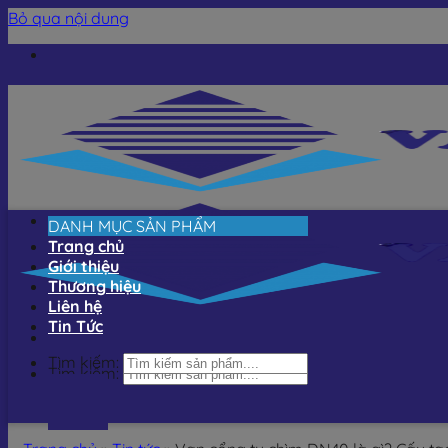
Bỏ qua nội dung
DANH MỤC SẢN PHẨM
Trang chủ
Giới thiệu
Thương hiệu
Liên hệ
Tin Tức
Tìm kiếm:
Tìm kiếm: