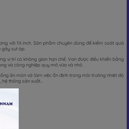
ơng với 1½ inch. Sản phẩm chuyên dùng để kiểm soát quá
 gây sụt áp.
ững vị trí có không gian hạn chế. Van được điều khiển bằng
ụng và công nghiệp quy mô vừa và nhỏ.
chống ăn mòn và làm việc ổn định trong môi trường nhiệt độ
u, hệ thống sản xuất…