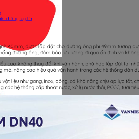
g
nh hãng, uy tín
định 40mm, được lắp đặt cho đường ống phi 49mm tương đư
thống đường ống, đảm bảo lưu lượng đi qua ổn định và không
iều cao không thay đổi khi vận hành, phù hợp lắp đặt tại nh
g mở, nâng cao hiệu quả vận hành trong các hệ thống dân d
vật liệu như gang, inox, đồng, có khả năng chịu áp lực tốt, 
các hệ thống cấp thoát nước, xử lý nước thải, PCCC, tưới tiê